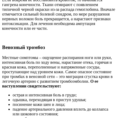
гангрена конечности. Ткани отмирают с появлением
типичной черной окраски из-за распада гемоглобина. Вначале
отмечается сильный болевой синдром, по мере разрушения
нервных волокон боль прекращается, а нарастают признаки
интоксикации. Для лечения необходима ампутация
конечности или ее части.
Венозный тромбоз
Местные симптомы – ощущение распирания ноги или руки,
интенсивная боль по ходу вены, нарастание отека, горячая и
красная кожа, переполненные и напряженные сосуды,
проступающие над уровнем кожи. Самое опасное состояние
при тромбах в венозной сети – это миграция сгустка крови в
легочную артерию с развитием тромбоэмболии.
О ее
наступлении свидетельствуют:
острая и интенсивная боль в груди;
одышка, переходящая в приступ удушья;
посинение кожи шеи и лица;
падение артериального давления вплоть до коллапса
или шокового состояния;