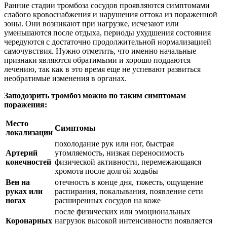
Ранние стадии тромбоза сосудов проявляются симптомами
слабого кровоснабжения и нарушения оттока из пораженной
зоны. Они возникают при нагрузке, исчезают или
уменьшаются после отдыха, периоды ухудшения состояния
чередуются с достаточно продолжительной нормализацией
самочувствия. Нужно отметить, что именно начальные
признаки являются обратимыми и хорошо поддаются
лечению, так как в это время еще не успевают развиться
необратимые изменения в органах.
Заподозрить тромбоз можно по таким симптомам
поражения:
Место
Симптомы
локализации
похолодание рук или ног, быстрая
Артерий
утомляемость, низкая переносимость
конечностей
физической активности, перемежающаяся
хромота после долгой ходьбы
Вен на
отечность в конце дня, тяжесть, ощущение
руках или
распирания, покалывания, появление сети
ногах
расширенных сосудов на коже
после физических или эмоциональных
Коронарных
нагрузок высокой интенсивности появляется