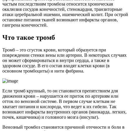
частым последствиям тромбоза относится хроническая
окклюзия сосудов конечностей, стенокардия, транзиторные
атаки церебральной ишемии, ишемический колит. При острой
остановке питания тканей возникают инфаркты органов,
гангрена конечностей.
Что такое тромб
Тромб – это сгусток крови, который образуется при
повреждении стенки вены или артерии. В некоторых случаях
он может сформироваться и внутри сердца, а также в
здоровом сосуде. В его состав входят клетки крови (в
основном тромбоциты) и нити фибрина.
Если тромб крупный, то он становится препятствием для
движения крови – нарушается ее приток по артериям или
отток по венозной системе. В первом случае клеткам не
хватает питания и кислорода, что ведет к их гибели. Так
возникают инфаркты внутренних органов (миокарда, легких,
почек, кишечника) и головного мозга (инсульт).
Венозный тромбоз становится причиной отечности и боли в