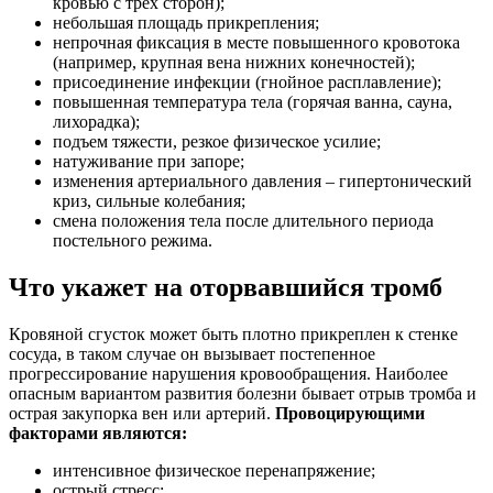
кровью с трех сторон);
небольшая площадь прикрепления;
непрочная фиксация в месте повышенного кровотока
(например, крупная вена нижних конечностей);
присоединение инфекции (гнойное расплавление);
повышенная температура тела (горячая ванна, сауна,
лихорадка);
подъем тяжести, резкое физическое усилие;
натуживание при запоре;
изменения артериального давления – гипертонический
криз, сильные колебания;
смена положения тела после длительного периода
постельного режима.
Что укажет на оторвавшийся тромб
Кровяной сгусток может быть плотно прикреплен к стенке
сосуда, в таком случае он вызывает постепенное
прогрессирование нарушения кровообращения. Наиболее
опасным вариантом развития болезни бывает отрыв тромба и
острая закупорка вен или артерий.
Провоцирующими
факторами являются:
интенсивное физическое перенапряжение;
острый стресс;