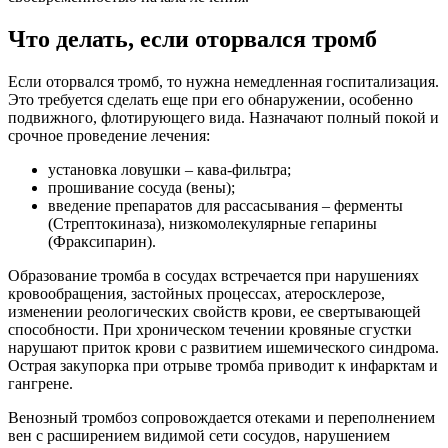
Что делать, если оторвался тромб
Если оторвался тромб, то нужна немедленная госпитализация.
Это требуется сделать еще при его обнаружении, особенно
подвижного, флотирующего вида. Назначают полный покой и
срочное проведение лечения:
установка ловушки – кава-фильтра;
прошивание сосуда (вены);
введение препаратов для рассасывания – ферменты
(Стрептокиназа), низкомолекулярные гепарины
(Фраксипарин).
Образование тромба в сосудах встречается при нарушениях
кровообращения, застойных процессах, атеросклерозе,
изменении реологических свойств крови, ее свертывающей
способности. При хроническом течении кровяные сгустки
нарушают приток крови с развитием ишемического синдрома.
Острая закупорка при отрыве тромба приводит к инфарктам и
гангрене.
Венозный тромбоз сопровождается отеками и переполнением
вен с расширением видимой сети сосудов, нарушением