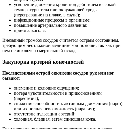
ускорение движения крови под действием высокой
температуры тела или окружающей среды
(перегревание на пляже, в сауне);
инфекционные процессы в организме;
повышение артериального давления;
прием алкоголя.
Внезапный тромбоз сосудов считается острым состоянием,
требующим неотложной медицинской помощи, так как при
нем не исключен смертельный исход.
Закупорка артерий конечностей
Последствиями острой окклюзии сосудов рук или ног
бывают:
онемение и колющие ощущения;
потеря чувствительности к прикосновениям
(парестезия);
снижение способности к активным движениям (парез)
или их полная невозможность (паралич);
отсутствие пульсации артерий;
холодная, бледная, затем синюшная кожа.
Если вовремя не восстановить кровоток, то начинается