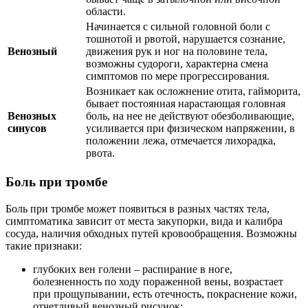
области.
Начинается с сильной головной боли с
тошнотой и рвотой, нарушается сознание,
Венозный
движения рук и ног на половине тела,
возможны судороги, характерна смена
симптомов по мере прогрессирования.
Возникает как осложнение отита, гайморита,
бывает постоянная нарастающая головная
Венозных
боль, на нее не действуют обезболивающие,
синусов
усиливается при физическом напряжении, в
положении лежа, отмечается лихорадка,
рвота.
Боль при тромбе
Боль при тромбе может появиться в разных частях тела,
симптоматика зависит от места закупорки, вида и калибра
сосуда, наличия обходных путей кровообращения. Возможны
такие признаки:
глубоких вен голени – распирание в ноге,
болезненность по ходу пораженной вены, возрастает
при прощупывании, есть отечность, покраснение кожи,
отчетливый венозный рисунок;