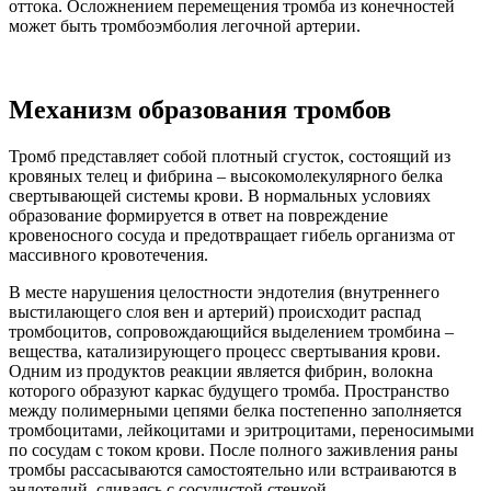
оттока. Осложнением перемещения тромба из конечностей
может быть тромбоэмболия легочной артерии.
Механизм образования тромбов
Тромб представляет собой плотный сгусток, состоящий из
кровяных телец и фибрина – высокомолекулярного белка
свертывающей системы крови. В нормальных условиях
образование формируется в ответ на повреждение
кровеносного сосуда и предотвращает гибель организма от
массивного кровотечения.
В месте нарушения целостности эндотелия (внутреннего
выстилающего слоя вен и артерий) происходит распад
тромбоцитов, сопровождающийся выделением тромбина –
вещества, катализирующего процесс свертывания крови.
Одним из продуктов реакции является фибрин, волокна
которого образуют каркас будущего тромба. Пространство
между полимерными цепями белка постепенно заполняется
тромбоцитами, лейкоцитами и эритроцитами, переносимыми
по сосудам с током крови. После полного заживления раны
тромбы рассасываются самостоятельно или встраиваются в
эндотелий, сливаясь с сосудистой стенкой.