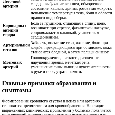
Легочной
сердца, выбухание вен шеи, обморочное
артерии
состояние, кашель, хрипы, розоватая мокрота,
повышение температуры тела, боли в области
правого подреберья.
Боль за грудиной, отдающая в спину, шею,
Коронарных
возникает при стрессе, физической нагрузке,
артерий
сопровождается одышкой, учащенным
сердца
сердцебиением.
Зябкость, онемение стоп, жжение, боли при
Артериальной
ходьбе, прекращающаяся при остановке, кожа
сети ног
становится бледной, а затем пальцы синеют.
Головокружение, шаткость, различные
Мозговых
нарушения зрения, нечеткая речь,
артерий
уменьшение силы мышц и чувствительности
в руке и ноге, утрата памяти.
Главные признаки образования и
симптомы
Формирование кровяного сгустка в венах или артериях
становится препятствием для кровообращения. На стадии
выраженных клинических проявлений у больных появляется
ишемический синдром разной степени интенсивности или