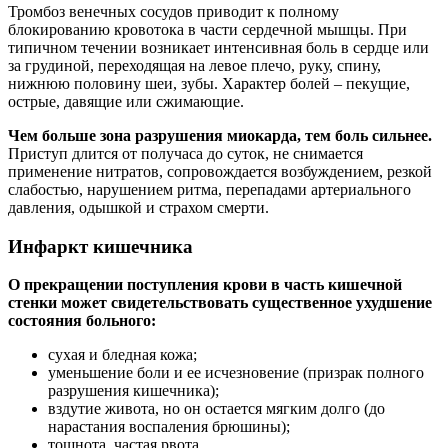
Тромбоз венечных сосудов приводит к полному
блокированию кровотока в части сердечной мышцы. При
типичном течении возникает интенсивная боль в сердце или
за грудиной, переходящая на левое плечо, руку, спину,
нижнюю половину шеи, зубы. Характер болей – пекущие,
острые, давящие или сжимающие.
Чем больше зона разрушения миокарда, тем боль сильнее.
Приступ длится от получаса до суток, не снимается
применение нитратов, сопровождается возбуждением, резкой
слабостью, нарушением ритма, перепадами артериального
давления, одышкой и страхом смерти.
Инфаркт кишечника
О прекращении поступления крови в часть кишечной
стенки может свидетельствовать существенное ухудшение
состояния больного:
сухая и бледная кожа;
уменьшение боли и ее исчезновение (призрак полного
разрушения кишечника);
вздутие живота, но он остается мягким долго (до
нарастания воспаления брюшины);
тошнота, частая рвота.