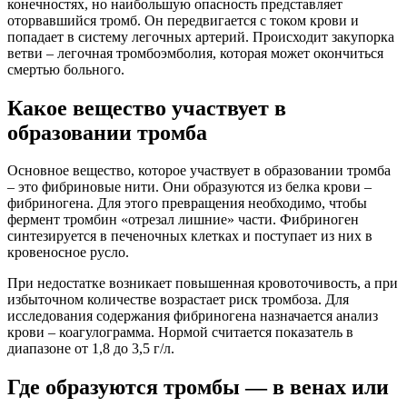
конечностях, но наибольшую опасность представляет
оторвавшийся тромб. Он передвигается с током крови и
попадает в систему легочных артерий. Происходит закупорка
ветви – легочная тромбоэмболия, которая может окончиться
смертью больного.
Какое вещество участвует в
образовании тромба
Основное вещество, которое участвует в образовании тромба
– это фибриновые нити. Они образуются из белка крови –
фибриногена. Для этого превращения необходимо, чтобы
фермент тромбин «отрезал лишние» части. Фибриноген
синтезируется в печеночных клетках и поступает из них в
кровеносное русло.
При недостатке возникает повышенная кровоточивость, а при
избыточном количестве возрастает риск тромбоза. Для
исследования содержания фибриногена назначается анализ
крови – коагулограмма. Нормой считается показатель в
диапазоне от 1,8 до 3,5 г/л.
Где образуются тромбы — в венах или