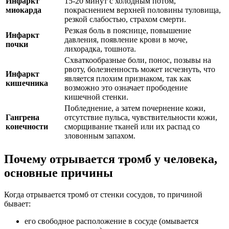
Инфаркт
15-20 минут с холодным потом,
миокарда
покраснением верхней половины туловища,
резкой слабостью, страхом смерти.
Резкая боль в пояснице, повышение
Инфаркт
давления, появление крови в моче,
почки
лихорадка, тошнота.
Схваткообразные боли, понос, позывы на
рвоту, болезненность может исчезнуть, что
Инфаркт
является плохим признаком, так как
кишечника
возможно это означает прободение
кишечной стенки.
Побледнение, а затем почернение кожи,
Гангрена
отсутствие пульса, чувствительности кожи,
конечности
сморщивание тканей или их распад со
зловонным запахом.
Почему отрывается тромб у человека,
основные причины
Когда отрывается тромб от стенки сосудов, то причиной
бывает:
его свободное расположение в сосуде (омывается