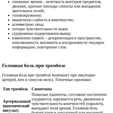
снижение зрения – нечеткость контуров предметов,
двоение, краткие эпизоды слепоты или выпадения
зрительных полей;
головокружение;
мышечную слабость в конечностях;
асимметрию лица;
потерю чувствительности кожи;
судорожные подергивания мышц;
изменение памяти – дезориентация в пространстве,
невозможность запомнить и воспроизвести текущую
информацию, повторение слов.
Головная боль при тромбозе
Головная боль при тромбозе возникает при закупорке
артерий, вен и синусов мозга. Типичные признаки:
Тип тромбоза
Симптомы
Пожилые пациенты, состояние постепенно
ухудшается, нарушается речь, движения и
Артериальный
чувствительность конечностей (паралич),
(ишемический
выпадают поля зрения. Головная боль
инсульт)
бывает чаще в затылочной или височной