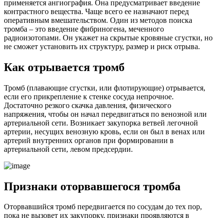
применяется ангиография. Она предусматривает введение
контрастного вещества. Чаще всего ее назначают перед
оперативным вмешательством. Один из методов поиска
тромба – это введение фибриногена, меченного
радиоизотопами. Он укажет на скрытые кровяные сгустки, но
не сможет установить их структуру, размер и риск отрыва.
Как отрывается тромб
Тромб (плавающие сгустки, или флотирующие) отрывается,
если его прикрепление к стенке сосуда непрочное.
Достаточно резкого скачка давления, физического
напряжения, чтобы он начал передвигаться по венозной или
артериальной сети. Возникает закупорка ветвей легочной
артерии, несущих венозную кровь, если он был в венах или
артерий внутренних органов при формировании в
артериальной сети, левом предсердии.
Признаки оторвавшегося тромба
Оторвавшийся тромб передвигается по сосудам до тех пор,
пока не вызовет их закупорку, признаки проявляются в