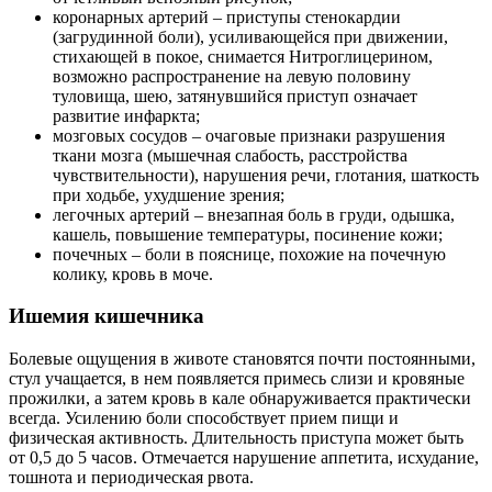
коронарных артерий – приступы стенокардии
(загрудинной боли), усиливающейся при движении,
стихающей в покое, снимается Нитроглицерином,
возможно распространение на левую половину
туловища, шею, затянувшийся приступ означает
развитие инфаркта;
мозговых сосудов – очаговые признаки разрушения
ткани мозга (мышечная слабость, расстройства
чувствительности), нарушения речи, глотания, шаткость
при ходьбе, ухудшение зрения;
легочных артерий – внезапная боль в груди, одышка,
кашель, повышение температуры, посинение кожи;
почечных – боли в пояснице, похожие на почечную
колику, кровь в моче.
Ишемия кишечника
Болевые ощущения в животе становятся почти постоянными,
стул учащается, в нем появляется примесь слизи и кровяные
прожилки, а затем кровь в кале обнаруживается практически
всегда. Усилению боли способствует прием пищи и
физическая активность. Длительность приступа может быть
от 0,5 до 5 часов. Отмечается нарушение аппетита, исхудание,
тошнота и периодическая рвота.