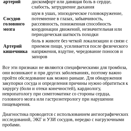
артерий
дискомфорт или давящая боль в сердце,
слабость, затруднение дыхания
шум в ушах, эпизодическое головокружение,
Сосудов
потемнение в глазах, забывчивость,
головного
рассеянность, пониженная способность
мозга
координации движений, незначительная или
периодическая шаткость походки
боль в животе без четкой локализации и связи с
Артерий
приемом пищи, усиливается после физического
кишечника
напряжения, вздутие, чередование поносов и
запоров
Все эти признаки не являются специфическими для тромбоза,
они возникают и при других заболеваниях, поэтому важно
пройти обследование как можно раньше. Для обнаружения
закупорки сосуда и определения причины нужно обратиться к
хирургу (боли и отеки конечностей), кардиологу,
невропатологу при симптоматике со стороны сердца,
головного мозга или гастроэнтерологу при нарушении
пищеварения.
Диагностика проводится с использованием ангиографических
исследований, ЭКГ и УЗИ сосудов, нередко с нагрузочными
пробами.