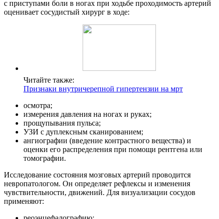
с приступами боли в ногах при ходьбе проходимость артерий
оценивает сосудистый хирург в ходе:
Читайте также:
Признаки внутричерепной гипертензии на мрт
осмотра;
измерения давления на ногах и руках;
прощупывания пульса;
УЗИ с дуплексным сканированием;
ангиографии (введение контрастного вещества) и
оценки его распределения при помощи рентгена или
томографии.
Исследование состояния мозговых артерий проводится
невропатологом. Он определяет рефлексы и изменения
чувствительности, движений. Для визуализации сосудов
применяют:
реоэнцефалографию;