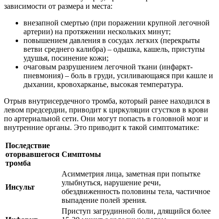
зависимости от размера и места:
внезапной смертью (при поражении крупной легочной
артерии) на протяжении нескольких минут;
повышением давления в сосудах легких (перекрыты
ветви среднего калибра) – одышка, кашель, приступы
удушья, посинение кожи;
очаговым разрушением легочной ткани (инфаркт-
пневмония) – боль в груди, усиливающаяся при кашле и
дыхании, кровохарканье, высокая температура.
Отрыв внутрисердечного тромба, который ранее находился в
левом предсердии, приводит к циркуляции сгустков в крови
по артериальной сети. Они могут попасть в головной мозг и
внутренние органы. Это приводит к такой симптоматике:
Последствие
оторвавшегося
Симптомы
тромба
Асимметрия лица, заметная при попытке
улыбнуться, нарушение речи,
Инсульт
обездвиженность половины тела, частичное
выпадение полей зрения.
Приступ загрудинной боли, длящийся более