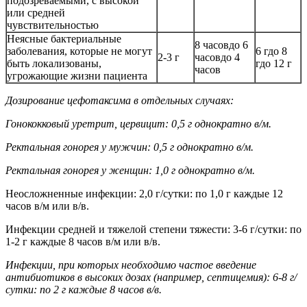
подозреваемыми, с высокой
или средней
чувствительностью
Неясные бактериальные
8 часовдо 6
заболевания, которые не могут
6 гдо 8
2-3 г
часовдо 4
быть локализованы,
гдо 12 г
часов
угрожающие жизни пациента
Дозирование цефотаксима в отдельных случаях:
Гонококковый уретрит, цервицит:
0,5 г однократно в/м.
Ректальная гонорея у мужчин:
0,5 г однократно в/м.
Ректальная гонорея у женщин:
1,0 г однократно в/м.
Неосложненные инфекции: 2,0 г/сутки: по 1,0 г каждые 12
часов в/м или в/в.
Инфекции средней и тяжелой степени тяжести: 3-6 г/сутки: по
1-2 г каждые 8 часов в/м или в/в.
Инфекции, при которых необходимо частое введение
антибиотиков в высоких дозах (например, септицемия):
6-8 г/
сутки: по 2 г каждые 8 часов в/в.