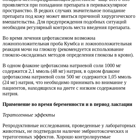
проявляется при попадании препарата в периваскулярное
пространство. В редких случаях значительное попадание
препарата под кожу может явиться причиной хирургического
вмешательства. Для предупреждения подобных ситуаций
необходим регулярный контроль места введения препарата.
Во время лечения цефотаксимом возможна
ложноположительная проба Кумбса и ложноположительная
реакция мочи на глюкозу (рекомендуется использование
глюкозо-оксидазных методов определения глюкозы в крови).
В одном флаконе цефотаксима натриевой соли 1000 мг
содержится 2,1 ммоль (48 мг) натрия, в одном флаконе
цефотаксима натриевой соли 500 мг содержится 1,05 ммоль
(24 мг) натрия, что необходимо принимать во внимание у
пациентов, находящихся на диете с низким содержанием
натрия.
Применение во время б
еременности и в период лактации
Тератогенные эффекты
Репродуктивные исследования, проведенные у лабораторных
животных, не подтвердили наличие эмбриотоксических и
тератогенных эффектов. Хорошо контролируемые