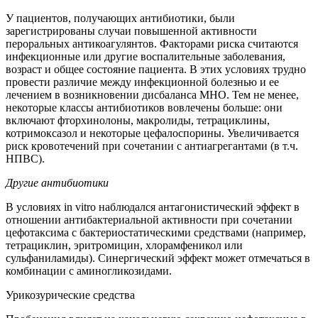
У пациентов, получающих антибиотики, были
зарегистрированы случаи повышенной активности
пероральных антикоагулянтов. Факторами риска считаются
инфекционные или другие воспалительные заболевания,
возраст и общее состояние пациента. В этих условиях трудно
провести различие между инфекционной болезнью и ее
лечением в возникновении дисбаланса МНО. Тем не менее,
некоторые классы антибиотиков вовлечены больше: они
включают фторхинолоны, макролиды, тетрациклины,
котримоксазол и некоторые цефалоспорины. Увеличивается
риск кровотечений при сочетании с антиагрегантами (в т.ч.
НПВС).
Другие антибиотики
В условиях in vitro наблюдался антагонистический эффект в
отношении антибактериальной активности при сочетании
цефотаксима с бактериостатическими средствами (например,
тетрациклин, эритромицин, хлорамфеникол или
сульфаниламиды). Синергический эффект может отмечаться в
комбинации с аминогликозидами.
Урикозурические средства