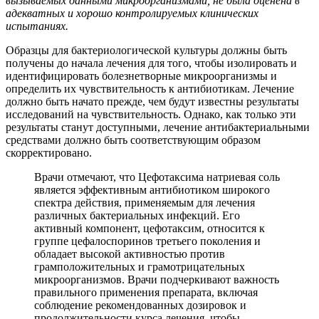
вызываемых данными микроорганизмами, не была оценена в
адекватных и хорошо контролируемых клинических
испытаниях.
Образцы для бактериологической культуры должны быть
получены до начала лечения для того, чтобы изолировать и
идентифицировать болезнетворные микроорганизмы и
определить их чувствительность к антибиотикам. Лечение
должно быть начато прежде, чем будут известны результаты
исследований на чувствительность. Однако, как только эти
результаты станут доступными, лечение антибактериальными
средствами должно быть соответствующим образом
скорректировано.
Врачи отмечают, что Цефотаксима натриевая соль
является эффективным антибиотиком широкого
спектра действия, применяемым для лечения
различных бактериальных инфекций. Его
активный компонент, цефотаксим, относится к
группе цефалоспоринов третьего поколения и
обладает высокой активностью против
грамположительных и грамотрицательных
микроорганизмов. Врачи подчеркивают важность
правильного применения препарата, включая
соблюдение рекомендованных дозировок и
продолжительности курса лечения, чтобы