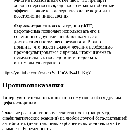
Многие пользователи отмечают, что препарат
хорошо переносится, однако возможны побочные
эффекты, такие как аллергические реакции или
расстройства пищеварения.
Фармакотерапевтическая группа (ФТГ)
цефотаксима позволяет использовать его в
сочетании с другими антибиотиками для
достижения наилучшего результата. Важно
помнить, что перед началом лечения необходимо
проконсультироваться с врачом, чтобы избежать
нежелательных последствий и подобрать
оптимальную терапию.
https://youtube.com/watch?v=FmWfN4ULKgY
Противопоказания
Гиперчувствительность к цефотаксиму или любым другим
цефалоспоринам.
Тяжелые реакции гиперчувствительности (например,
анафилактические реакции) на любой другой бета-лактамный
антибиотик (пенициллины, карбапенемы, монобактамы) в
анамнезе. Беременность.