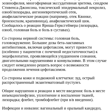
эозинофилия, многоформная экссудативная эритема, синдром
Стивенса-Джонсона, токсический эпидермальный некролиз,
озноб/лихорадка, ангионевротический отек,
анафилактические реакции (например, отек Квинке,
бронхоспазм, крапивница), анафилактический шок.
Сообщалось о реакции Яриша-Герксгеймера (лихорадка,
озноб, головная боль и боль в суставах).
Со стороны нервной системы: головная боль,
головокружение. Большие дозы бета-лактамных
антибиотиков, включая цефотаксим, могут привести
(особенно у пациентов с почечной недостаточностью) к
энцефалопатии, проявляющейся ухудшением сознания,
двигательными нарушениями и конвульсиями. В этом случае
следует немедленно решить вопрос о возможности
продолжения лечения цефотаксимом.
Со стороны кожи и подкожной клетчатки: зуд, острый
распространенный экзантематозный пустулез.
Общие нарушения и реакции в месте введения: боль в месте
инъекции/инфузии, уплотнение и воспаление тканей,
лихорадка; флебит, тромбофлебит (при в/в введении).
Инфекции и инвазии: вагинальный и оральный кандидоз,