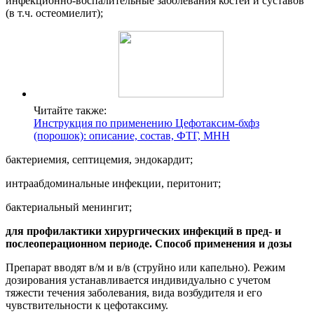
инфекционно-воспалительные заболевания костей и суставов
(в т.ч. остеомиелит);
Читайте также:
Инструкция по применению Цефотаксим-бхфз
(порошок): описание, состав, ФТГ, МНН
бактериемия, септицемия, эндокардит;
интраабдоминальные инфекции, перитонит;
бактериальный менингит;
для профилактики хирургических инфекций в пред- и
послеоперационном периоде.
Способ применения и дозы
Препарат вводят в/м и в/в (струйно или капельно). Режим
дозирования устанавливается индивидуально с учетом
тяжести течения заболевания, вида возбудителя и его
чувствительности к цефотаксиму.