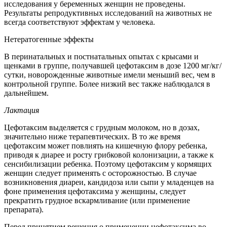
исследования у беременных женщин не проведены.
Результаты репродуктивных исследований на животных не
всегда соответствуют эффектам у человека.
Нетератогенные эффекты
В перинатальных и постнатальных опытах с крысами и
щенками в группе, получавшей цефотаксим в дозе 1200 мг/кг/
сутки, новорожденные животные имели меньший вес, чем в
контрольной группе. Более низкий вес также наблюдался в
дальнейшем.
Лактация
Цефотаксим выделяется с грудным молоком, но в дозах,
значительно ниже терапевтических. В то же время
цефотаксим может повлиять на кишечную флору ребенка,
приводя к диарее и росту грибковой колонизации, а также к
сенсибилизации ребенка. Поэтому цефотаксим у кормящих
женщин следует применять с осторожностью. В случае
возникновения диареи, кандидоза или сыпи у младенцев на
фоне применения цефотаксима у женщины, следует
прекратить грудное вскармливание (или применение
препарата).
Перед принятием решения о применении цефотаксима во