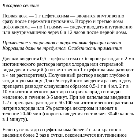
Кесарево сечение
Первая доза — 1 г цефотаксима — вводится внутривенно
сразу после пережатия пуповины. Вторую и третью дозы
цефотаксима — по 1 грамму — следует вводить внутривенно
или внутримышечно через 6 и 12 часов после первой дозы.
Применение у пациентов с нарушениями функции печени.
Коррекция дозы не требуется.
Особенности применения
Для в/м введения 0,5 г цефотаксима ex tempore разводят в 2 мл
изотонического раствора натрия хлорида или стерильной
воды для инъекций (соответственно 1 г цефотаксима разводят
в 4 мл растворителя). Полученный раствор вводят глубоко в
ягодичную мышцу. Для в/в струйного введения разовую дозу
препарата разводят следующим образом: 0,5-1 г в 4 мл, 2 г в
10 мл изотонического раствора натрия хлорида и вводят
медленно, в течение 3-5 минут. При в/в капельном введении
1-2 г препарата разводят в 50-100 мл изотонического раствора
натрия хлорида или 5% раствора декстрозы и вводят в
течение 20-60 мин (скорость введения составляет 30-40 капель
в 1 минуту).
Если суточная доза цефотаксима более 2 г или кратность
введения более 2 раз в сутки, рекомендуется внутривенное