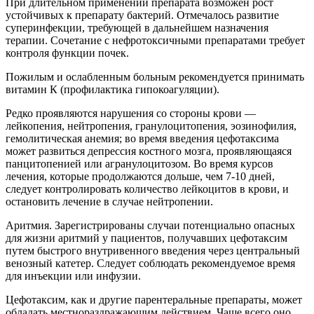
При длительном применении препарата возможен рост
устойчивых к препарату бактерий. Отмечалось развитие
суперинфекции, требующей в дальнейшем назначения
терапии. Сочетание с нефротоксичными препаратами требует
контроля функции почек.
Пожилым и ослабленным больным рекомендуется принимать
витамин К (профилактика гипокоагуляции).
Редко проявляются нарушения со стороны крови —
лейкопения, нейтропения, гранулоцитопения, эозинофилия,
гемолитическая анемия; во время введения цефотаксима
может развиться депрессия костного мозга, проявляющаяся
панцитопенией или агранулоцитозом. Во время курсов
лечения, которые продолжаются дольше, чем 7-10 дней,
следует контролировать количество лейкоцитов в крови, и
остановить лечение в случае нейтропении.
Аритмия. Зарегистрированы случаи потенциально опасных
для жизни аритмий у пациентов, получавших цефотаксим
путем быстрого внутривенного введения через центральный
венозный катетер. Следует соблюдать рекомендуемое время
для инъекции или инфузии.
Цефотаксим, как и другие парентеральные препараты, может
обладать местнораздражающим действием. Чаще всего оно