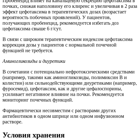
Пробенецид влияет на канальцевую секрецию цефотаксима в
почках, снижая наполовину его клиренс и увеличивая в 2 раза
эффект цефотаксима в терапевтических дозах (возрастает
вероятность побочных проявлений). У пациентов,
получающих пробенецид, рекомендуется избегать доз
цефотаксима свыше 6 г/сут.
В связи с широким терапевтическим индексом цефотаксима
коррекция дозы у пациентов с нормальной почечной
функцией не требуется.
Аминогликозиды и диуретики
В сочетании с потенциально нефротоксическими средствами
(например, такими как аминогликозиды, полимиксин В и
колистин) или сильнодействующими диуретиками (например,
фуросемид), цефотаксим, как и другие цефалоспорины,
усиливает негативное влияние на почки. Рекомендуется
мониторинг почечных функций.
Фармацевтически несовместим с растворами других
антибиотиков в одном шприце или одном инфузионном
растворе.
Условия хранения