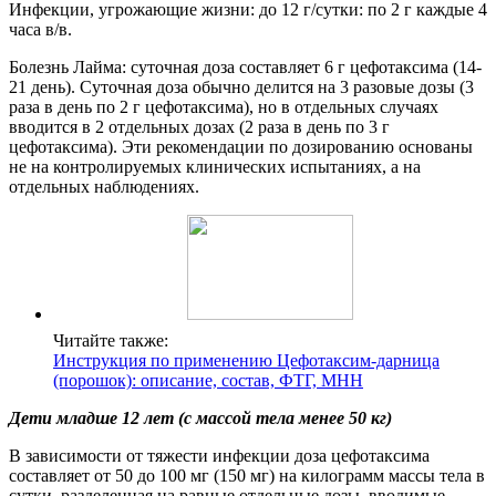
Инфекции, угрожающие жизни: до 12 г/сутки: по 2 г каждые 4
часа в/в.
Болезнь Лайма: суточная доза составляет 6 г цефотаксима (14-
21 день). Суточная доза обычно делится на 3 разовые дозы (3
раза в день по 2 г цефотаксима), но в отдельных случаях
вводится в 2 отдельных дозах (2 раза в день по 3 г
цефотаксима). Эти рекомендации по дозированию основаны
не на контролируемых клинических испытаниях, а на
отдельных наблюдениях.
Читайте также:
Инструкция по применению Цефотаксим-дарница
(порошок): описание, состав, ФТГ, МНН
Дети младше 12
лет (с массой тела менее 50 кг)
В зависимости от тяжести инфекции доза цефотаксима
составляет от 50 до 100 мг (150 мг) на килограмм массы тела в
сутки, разделенная на равные отдельные дозы, вводимые