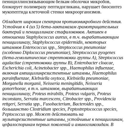
пенициллинсвязывающим белкам оболочки микробов,
блокирует полимеразу пептидогликана, нарушает биосинтез
мукопептида клеточной стенки микроорганизмов.
Обладает широким спектром противомикробного дейс
твия.
Устойчив к 4 (из 5) бета-
лактамазам грамотрицательных
бактерий и пенициллиназе стафилококков. Активен в
отношении
Staphylococcus
aureus
,
в т.ч. вырабатывающим
пенициллиназу,
Staphylococcus
epidermidis
,
некоторых
штаммов
Enterococcus
spp
.,
Streptococcus
pneumoniae
(особенно
Diplococcus
pneumoniae
),
Streptococcus
pyogenes
(бета-гемолитические стрептококки группы
A
),
Streptococcus
agalactiae
(стрептококки группы В),
Enterobacter
cloacae
,
Escherichia
coli
,
Acinetobacter
spp
.,
Haemophilus
influenzae
,
включая ампициллинрезистентные штаммы,
Haemophilus
parainfluenzae
,
Klebsiella
oxytoca
,
Klebsiella
pneumoniae
,
Morganella
morganii
,
Neisseria
meningitidis
,
Neisseria
gonorrhoeae
,
в т.ч. штаммов, вырабатывающих
пенициллиназу,
Proteus
mirabilis
,
Proteus
vulgaris
,
Proteus
inconstans
,
Serratia
marcescens
,
Citrobacter
spp
.,
Providencia
rettgeri
,
Serratia
spp
.,
Fusobacterium
,
Bacteroides
spp
.,
большинство
Clostridium
species
,
Peptostreptococcus
species
,
Peptococcus
spp
.
Может действовать на
мультирезистентные штаммы, устойчивые к пенициллинам,
цефалоспоринам первых поколений и аминоглико
зидам. В