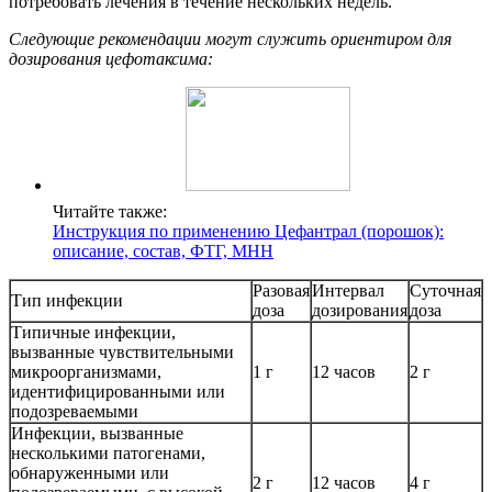
потребовать лечения в течение нескольких недель.
Следующие рекомендации могут служить ориентиром для
дозирования цефотаксима:
Читайте также:
Инструкция по применению Цефантрал (порошок):
описание, состав, ФТГ, МНН
Разовая
Интервал
Суточная
Тип инфекции
доза
дозирования
доза
Типичные инфекции,
вызванные чувствительными
микроорганизмами,
1 г
12 часов
2 г
идентифицированными или
подозреваемыми
Инфекции, вызванные
несколькими патогенами,
обнаруженными или
2 г
12 часов
4 г