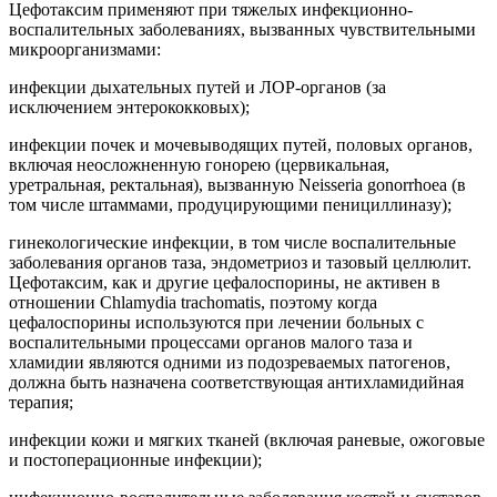
Цефотаксим применяют при тяжелых инфекционно-
воспалительных заболеваниях, вызванных чувствительными
микроорганизмами:
инфекции дыхательных путей и ЛОР-органов (за
исключением энтерококковых);
инфекции почек и мочевыводящих путей, половых органов,
включая неосложненную гонорею (цервикальная,
уретральная, ректальная), вызванную Neisseria gonorrhoea (в
том числе штаммами, продуцирующими пенициллиназу);
гинекологические инфекции, в том числе воспалительные
заболевания органов таза, эндометриоз и тазовый целлюлит.
Цефотаксим, как и другие цефалоспорины, не активен в
отношении Chlamydia trachomatis, поэтому когда
цефалоспорины используются при лечении больных с
воспалительными процессами органов малого таза и
хламидии являются одними из подозреваемых патогенов,
должна быть назначена соответствующая антихламидийная
терапия;
инфекции кожи и мягких тканей (включая раневые, ожоговые
и постоперационные инфекции);