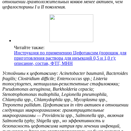
отношении грамположител
ьных кокков менее активен, чем
цефалоспорины I и II поколения.
Читайте также:
Инструкция по применению Цефотаксим (порошок для
приготовления раствора для инъекций 0,5 и 1,0 г):
описание, состав, ФТГ, МНН
Устойчивы к цефотаксиму:
Acinetobacter
baumanii
,
Bacteroides
fragilis
;
Clostridium
difficile
;
Enterococcus
spp
.;
Listeria
monocytogenes
,
метициллин-резистентные стафилококки;
Pseudomonas
aeruginosa
,
Burkholderia
cepacia
;
Stenotrophomonas
maltophilia
,
Legionella
pneumophila
,
Chlamydia
spp
.,
Chlamydophila
spp
.,
Mycoplasma
spp
.,
Treponema
pallidum
.
Цефотаксим
in
vitro
активен в отношении
следующих микроорганизмов: грамотрицательные
микроорганизмы
—
Providencia
spp
.,
Salmonella
spp
.,
включая
Salmonella
typhy
,
Shigella
spp
.,
но эффективность и
безопасность цефотаксима натрия при лечении инфекций,