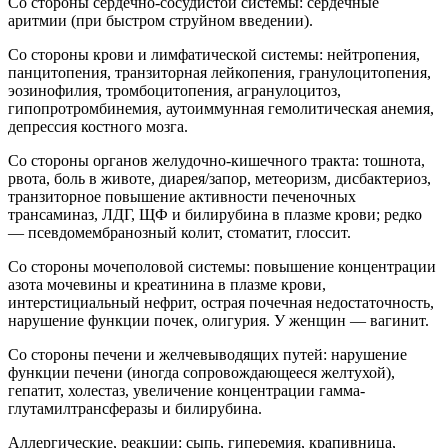
Со стороны сердечно-сосудистой системы: сердечные
аритмии (при быстром струйном введении).
Со стороны крови и лимфатической системы: нейтропения,
панцитопения, транзиторная лейкопения, гранулоцитопения,
эозинофилия, тромбоцитопения, агранулоцитоз,
гипопротромбинемия, аутоиммунная гемолитическая анемия,
депрессия костного мозга.
Со стороны органов желудочно-кишечного тракта: тошнота,
рвота, боль в животе, диарея/запор, метеоризм, дисбактериоз,
транзиторное повышение активности печеночных
трансаминаз, ЛДГ, ЩФ и билирубина в плазме крови; редко
— псевдомембранозный колит, стоматит, глоссит.
Со стороны мочеполовой системы: повышение концентрации
азота мочевины и креатинина в плазме крови,
интерстициальный нефрит, острая почечная недостаточность,
нарушение функции почек, олигурия. У женщин — вагинит.
Со стороны печени и желчевыводящих путей: нарушение
функции печени (иногда сопровождающееся желтухой),
гепатит, холестаз, увеличение концентрации гамма-
глутамилтрансферазы и билирубина.
Аллергические, реакции: сыпь, гиперемия, крапивница,