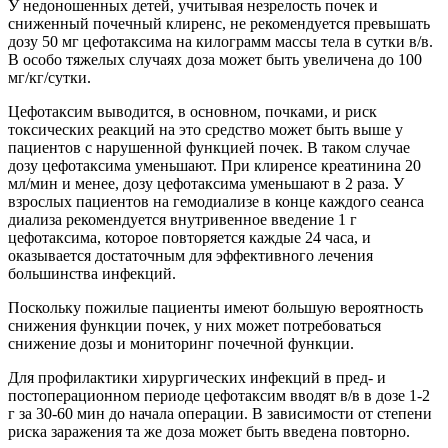
У недоношенных детей, учитывая незрелость почек и
сниженный почечный клиренс, не рекомендуется превышать
дозу 50 мг цефотаксима на килограмм массы тела в сутки в/в.
В особо тяжелых случаях доза может быть увеличена до 100
мг/кг/сутки.
Цефотаксим выводится, в основном, почками, и риск
токсических реакций на это средство может быть выше у
пациентов с нарушенной функцией почек. В таком случае
дозу цефотаксима уменьшают. При клиренсе креатинина 20
мл/мин и менее, дозу цефотаксима уменьшают в 2 раза. У
взрослых пациентов на гемодиализе в конце каждого сеанса
диализа рекомендуется внутривенное введение 1 г
цефотаксима, которое повторяется каждые 24 часа, и
оказывается достаточным для эффективного лечения
большинства инфекций.
Поскольку пожилые пациенты имеют большую вероятность
снижения функции почек, у них может потребоваться
снижение дозы и мониторинг почечной функции.
Для профилактики хирургических инфекций в пред- и
постоперационном периоде цефотаксим вводят в/в в дозе 1-2
г за 30-60 мин до начала операции. В зависимости от степени
риска заражения та же доза может быть введена повторно.