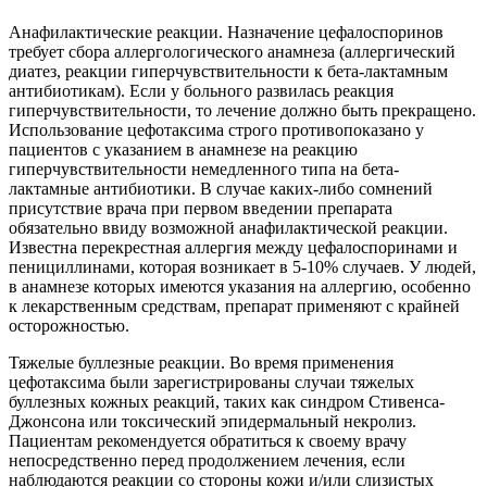
Анафилактические реакции. Назначение цефалоспоринов
требует сбора аллергологического анамнеза (аллергический
диатез, реакции гиперчувствительности к бета-лактамным
антибиотикам). Если у больного развилась реакция
гиперчувствительности, то лечение должно быть прекращено.
Использование цефотаксима строго противопоказано у
пациентов с указанием в анамнезе на реакцию
гиперчувствительности немедленного типа на бета-
лактамные антибиотики. В случае каких-либо сомнений
присутствие врача при первом введении препарата
обязательно ввиду возможной анафилактической реакции.
Известна перекрестная аллергия между цефалоспоринами и
пенициллинами, которая возникает в 5-10% случаев. У людей,
в анамнезе которых имеются указания на аллергию, особенно
к лекарственным средствам, препарат применяют с крайней
осторожностью.
Тяжелые буллезные реакции. Во время применения
цефотаксима были зарегистрированы случаи тяжелых
буллезных кожных реакций, таких как синдром Стивенса-
Джонсона или токсический эпидермальный некролиз.
Пациентам рекомендуется обратиться к своему врачу
непосредственно перед продолжением лечения, если
наблюдаются реакции со стороны кожи и/или слизистых