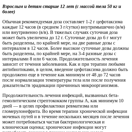
Взрослым и детям старше 12 лет (с масс
ой тела 50 кг и
более)
Обычная рекомендуемая доза составляет 1-2 г цефотаксима
каждые 12 часов (в среднем 3 г/сутки) внутримышечно (в/м)
или внутривенно (в/в). В тяжелых случаях суточная доза
может быть увеличена до 12 г. Суточные дозы до 6 г могут
быть разделены, по крайней мере, на две равные дозы с
интервалом в 12 часов. Более высокие суточные дозы должны
быть разделены, по крайней мере, на 3-4 разовые дозы с
интервалами 8 или 6 часов. Продолжительность лечения
зависит от течения заболевания. Как и при терапии любыми
антибиотиками, в целом, введение цефотаксима должно быть
продолжено еще в течение как минимум от 48 до 72 часов
после нормализации температуры тела или после получения
доказательств эрадикации причинных микроорганизмов.
Продолжительность лечения инфекций, вызванных бета-
гемолитическим стрептококком группы А, как минимум 10
дней — в целях профилактики ревматизма или
гломерулонефрита. Во время терапии хронической инфекции
мочевых путей и в течение нескольких месяцев после лечения
может потребоваться частая бактериологическая и
клиническая оценка; хронические инфекции могут