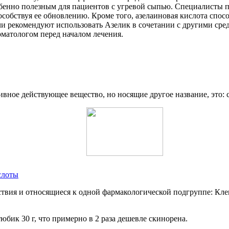
бенно полезным для пациентов с угревой сыпью. Специалисты п
особствуя ее обновлению. Кроме того, азелаиновая кислота спос
 рекомендуют использовать Азелик в сочетании с другими сред
матологом перед началом лечения.
вное действующее вещество, но носящие другое название, это: ск
слоты
ствия и относящиеся к одной фармакологической подгруппе: Кле
тюбик 30 г, что примерно в 2 раза дешевле скинорена.