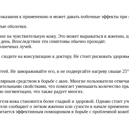
показания к применению и может давать побочные эффекты при 
стые оболочки.
ие на чувствительную кожу. Это может выражаться в жжении, ше
в день. Впоследствии эти симптомы обычно проходят.
олнечных лучей.
 сходите на консультацию к доктору. Не стоит рисковать здоро
етей. Не замораживайте его, и не подвергайте нагреву свыше 25°
улярным средством в борьбе с акне. Многие пользователи отмеч
ительными свойствами, что помогает уменьшить количество пры
 пигментации, что также радует многих.
еля кожа становится более гладкой и здоровой. Однако стоит уч
ели сообщают о легком жжении или сухости в начале применени
читается эффективным помощником в борьбе с проблемной кожей