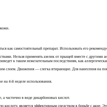
 кожи.
ься как самостоятельный препарат. Использовать его рекомендуе
рствами. Нельзя применять азелик от прыщей вместе с другими 
 приведет к таким нежелательным последствиям, как аллергическ
им слоем. Движения — слегка втирающие. Для нанесения на пов
е на 4-й неделе использования.
, а частично в виде дикарбоновых кислот.
ую кислоту, является эффективным средством в борьбе с акне. Э