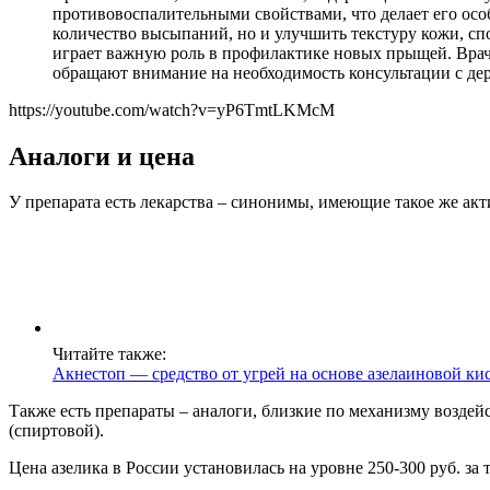
противовоспалительными свойствами, что делает его осо
количество высыпаний, но и улучшить текстуру кожи, сп
играет важную роль в профилактике новых прыщей. Врачи
обращают внимание на необходимость консультации с дер
https://youtube.com/watch?v=yP6TmtLKMcM
Аналоги и цена
У препарата есть лекарства – синонимы, имеющие такое же акти
Читайте также:
Акнестоп — средство от угрей на основе азелаиновой ки
Также есть препараты – аналоги, близкие по механизму воздей
(спиртовой).
Цена азелика в России установилась на уровне 250-300 руб. за 