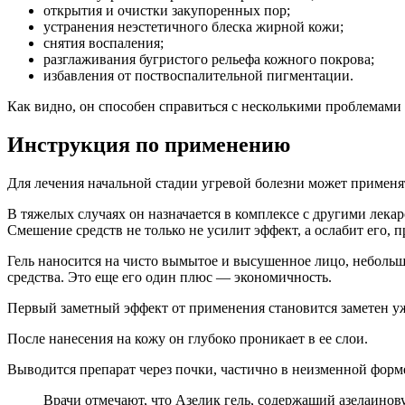
открытия и очистки закупоренных пор;
устранения неэстетичного блеска жирной кожи;
снятия воспаления;
разглаживания бугристого рельефа кожного покрова;
избавления от поствоспалительной пигментации.
Как видно, он способен справиться с несколькими проблемами
Инструкция по применению
Для лечения начальной стадии угревой болезни может применят
В тяжелых случаях он назначается в комплексе с другими лека
Смешение средств не только не усилит эффект, а ослабит его,
Гель наносится на чисто вымытое и высушенное лицо, небольш
средства. Это еще его один плюс — экономичность.
Первый заметный эффект от применения становится заметен уж
После нанесения на кожу он глубоко проникает в ее слои.
Выводится препарат через почки, частично в неизменной форме
Врачи отмечают, что Азелик гель, содержащий азелаинов