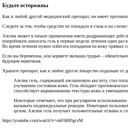
Будьте осторожны
Как и любой другой медицинский препарат, он имеет противо
Следите за тем, чтобы средство не попадало в глаза и на слизи
Азелик может в начале применения иметь раздражающее действ
попробовать наносить гель в первые недели лечения один раз 
Во время лечения нужно избегать попадания на кожу прямых с
Если вы беременны, или кормите малыша грудью – обязательно
будущим мамочкам.
Храните препарат, как и любое другое лекарство подальше от д
Азелик гель, содержащий азелаиновую кислоту, стал поп
улучшении состояния кожи. Гель обладает противовоспал
способствует выравниванию текстуры кожи и уменьшению
Некоторые отмечают, что при регулярном использовании г
вызывать индивидуальные реакции. Некоторые пользоват
целом, Азелик гель получает положительные отзывы и с
https://youtube.com/watch?v=okF68fFgcvM