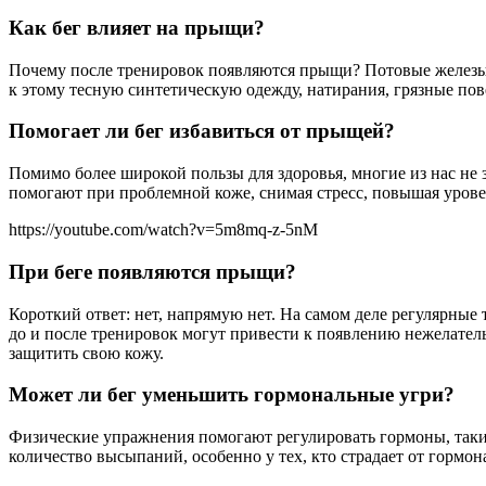
Как бег влияет на прыщи?
Почему после тренировок появляются прыщи? Потовые железы а
к этому тесную синтетическую одежду, натирания, грязные пов
Помогает ли бег избавиться от прыщей?
Помимо более широкой пользы для здоровья, многие из нас не
помогают при проблемной коже, снимая стресс, повышая урове
https://youtube.com/watch?v=5m8mq-z-5nM
При беге появляются прыщи?
Короткий ответ: нет, напрямую нет. На самом деле регулярные
до и после тренировок могут привести к появлению нежелатель
защитить свою кожу.
Может ли бег уменьшить гормональные угри?
Физические упражнения помогают регулировать гормоны, таки
количество высыпаний, особенно у тех, кто страдает от гормон