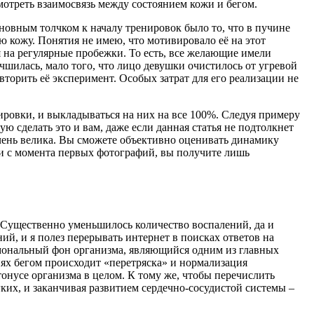
мотреть взаимосвязь между состоянием кожи и бегом.
сновным толчком к началу тренировок было то, что в пучине
кожу. Понятия не имею, что мотивировало её на этот
мя на регулярные пробежки. То есть, все желающие имели
чшилась, мало того, что лицо девушки очистилось от угревой
овторить её эксперимент. Особых затрат для его реализации не
нировки, и выкладываться на них на все 100%. Следуя примеру
ую сделать это и вам, даже если данная статья не подтолкнет
 очень велика. Вы сможете объективно оценивать динамику
ли с момента первых фотографий, вы получите лишь
ью. Существенно уменьшилось количество воспалений, да и
ий, и я полез перерывать интернет в поисках ответов на
ормональный фон организма, являющийся одним из главных
ях бегом происходит «перетряска» и нормализация
онусе организма в целом. К тому же, чтобы перечислить
гких, и заканчивая развитием сердечно-сосудистой системы –