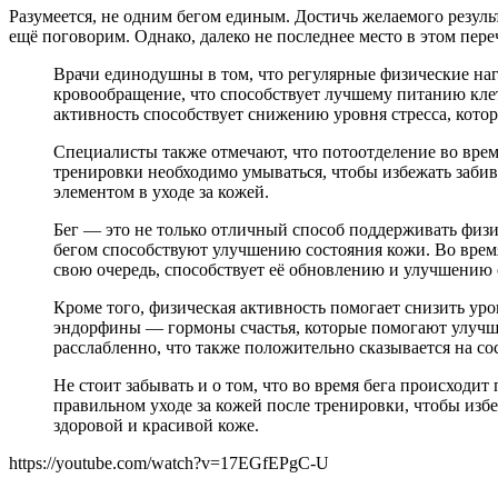
Разумеется, не одним бегом единым. Достичь желаемого резуль
ещё поговорим. Однако, далеко не последнее место в этом пере
Врачи единодушны в том, что регулярные физические нагр
кровообращение, что способствует лучшему питанию клето
активность способствует снижению уровня стресса, кото
Специалисты также отмечают, что потоотделение во врем
тренировки необходимо умываться, чтобы избежать заби
элементом в уходе за кожей.
Бег — это не только отличный способ поддерживать физ
бегом способствуют улучшению состояния кожи. Во время
свою очередь, способствует её обновлению и улучшению
Кроме того, физическая активность помогает снизить уро
эндорфины — гормоны счастья, которые помогают улучши
расслабленно, что также положительно сказывается на со
Не стоит забывать и о том, что во время бега происходи
правильном уходе за кожей после тренировки, чтобы изб
здоровой и красивой коже.
https://youtube.com/watch?v=17EGfEPgC-U