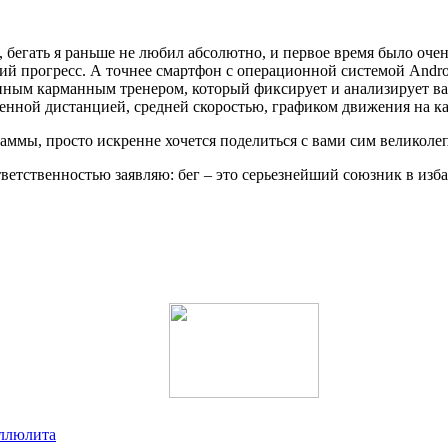
 бегать я раньше не любил абсолютно, и первое время было очен
кий прогресс. А точнее смартфон с операционной системой Andro
ным карманным тренером, который фиксирует и анализирует ваш
енной дистанцией, средней скоростью, графиком движения на к
аммы, просто искренне хочется поделиться с вами сим великолеп
ответственностью заявляю: бег – это серьезнейший союзник в из
еллюлита