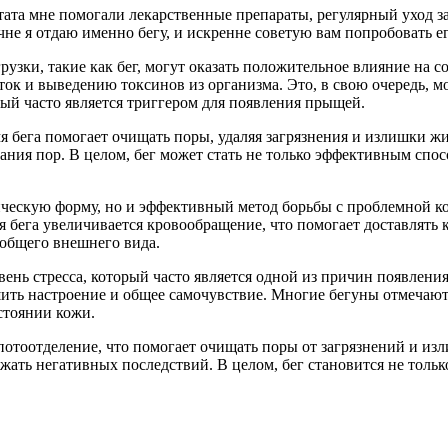
тата мне помогали лекарственные препараты, регулярный уход за
чне я отдаю именно бегу, и искренне советую вам попробовать ег
узки, такие как бег, могут оказать положительное влияние на с
к и выведению токсинов из организма. Это, в свою очередь, мо
рый часто является триггером для появления прыщей.
я бега помогает очищать поры, удаляя загрязнения и излишки ж
вания пор. В целом, бег может стать не только эффективным сп
ическую форму, но и эффективный метод борьбы с проблемной ко
 бега увеличивается кровообращение, что помогает доставлять к
 общего внешнего вида.
вень стресса, который часто является одной из причин появлен
ть настроение и общее самочувствие. Многие бегуны отмечают, 
стоянии кожи.
т потоотделение, что помогает очищать поры от загрязнений и и
ежать негативных последствий. В целом, бег становится не толь