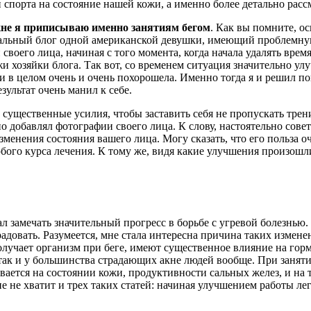
 спорта на состояние нашей кожи, а именно более детально расс
акне я приписываю именно занятиям бегом
. Как вы помните, о
альный блог одной американской девушки, имеющий проблемную 
своего лица, начиная с того момента, когда начала удалять вре
 хозяйки блога. Так вот, со временем ситуация значительно улу
, и в целом очень и очень похорошела. Именно тогда я и решил п
ультат очень манил к себе.
ь существенные усилия, чтобы заставить себя не пропускать тре
о добавлял фотографии своего лица. К слову, настоятельно совет
изменения состояния вашего лица. Могу сказать, что его польза
бого курса лечения. К тому же, видя какие улучшения произош
начал замечать значительный прогресс в борьбе с угревой болезн
адовать. Разумеется, мне стала интересна причина таких изменен
 получает организм при беге, имеют существенное влияние на г
так и у большинства страдающих акне людей вообще. При заняти
ается на состоянии кожи, продуктивности сальных желез, и на т
е не хватит и трех таких статей: начиная улучшением работы ле