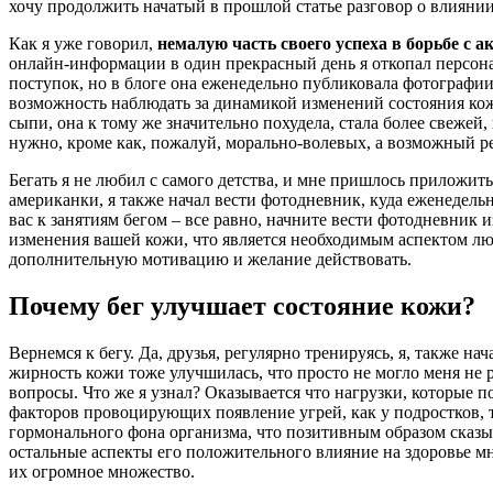
хочу продолжить начатый в прошлой статье разговор о влиянии
Как я уже говорил,
немалую часть своего успеха в борьбе с 
онлайн-информации в один прекрасный день я откопал персон
поступок, но в блоге она еженедельно публиковала фотографии 
возможность наблюдать за динамикой изменений состояния кожи
сыпи, она к тому же значительно похудела, стала более свежей
нужно, кроме как, пожалуй, морально-волевых, а возможный рез
Бегать я не любил с самого детства, и мне пришлось приложит
американки, я также начал вести фотодневник, куда еженедельн
вас к занятиям бегом – все равно, начните вести фотодневник 
изменения вашей кожи, что является необходимым аспектом лю
дополнительную мотивацию и желание действовать.
Почему бег улучшает состояние кожи?
Вернемся к бегу. Да, друзья, регулярно тренируясь, я, также 
жирность кожи тоже улучшилась, что просто не могло меня не р
вопросы. Что же я узнал? Оказывается что нагрузки, которые
факторов провоцирующих появление угрей, как у подростков, 
гормонального фона организма, что позитивным образом сказыв
остальные аспекты его положительного влияние на здоровье мн
их огромное множество.