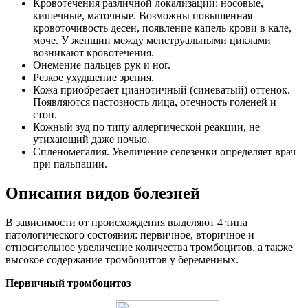
Кровотечения различной локализации: носовые,
кишечные, маточные. Возможны повышенная
кровоточивость десен, появление капель крови в кале,
моче. У женщин между менструальными циклами
возникают кровотечения.
Онемение пальцев рук и ног.
Резкое ухудшение зрения.
Кожа приобретает цианотичный (синеватый) оттенок.
Появляются пастозность лица, отечность голеней и
стоп.
Кожный зуд по типу аллергической реакции, не
утихающий даже ночью.
Спленомегалия. Увеличение селезенки определяет врач
при пальпации.
Описания видов болезней
В зависимости от происхождения выделяют 4 типа
патологического состояния: первичное, вторичное и
относительное увеличение количества тромбоцитов, а также
высокое содержание тромбоцитов у беременных.
Первичный тромбоцитоз