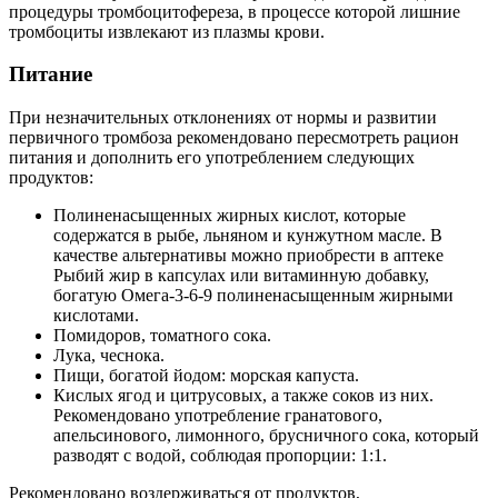
процедуры тромбоцитофереза, в процессе которой лишние
тромбоциты извлекают из плазмы крови.
Питание
При незначительных отклонениях от нормы и развитии
первичного тромбоза рекомендовано пересмотреть рацион
питания и дополнить его употреблением следующих
продуктов:
Полиненасыщенных жирных кислот, которые
содержатся в рыбе, льняном и кунжутном масле. В
качестве альтернативы можно приобрести в аптеке
Рыбий жир в капсулах или витаминную добавку,
богатую Омега-3-6-9 полиненасыщенным жирными
кислотами.
Помидоров, томатного сока.
Лука, чеснока.
Пищи, богатой йодом: морская капуста.
Кислых ягод и цитрусовых, а также соков из них.
Рекомендовано употребление гранатового,
апельсинового, лимонного, брусничного сока, который
разводят с водой, соблюдая пропорции: 1:1.
Рекомендовано воздерживаться от продуктов,