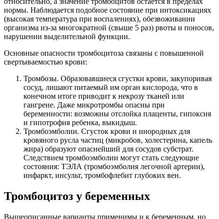
относительно, а значение тромбоцитов остается в пределах
нормы. Наблюдается подобное состояние при интоксикациях
(высокая температура при воспалениях), обезвоживании
организма из-за многократной (свыше 5 раз) рвоты и поносов,
нарушении выделительной функции.
Основные опасности тромбоцитоза связаны с повышенной
свертываемостью крови:
Тромбозы. Образовавшиеся сгустки крови, закупоривая
сосуд, лишают питаемый им орган кислорода, что в
конечном итоге приводит к некрозу тканей или
гангрене. Даже микротромбы опасны при
беременности: возможны отслойка плаценты, гипоксия
и гипотрофия ребенка, выкидыш.
Тромбоэмболии. Сгусток крови и инородных для
кровяного русла частиц (микробов, холестерина, капель
жира) образуют опаснейший для сосудов субстрат.
Следствием тромбоэмболии могут стать следующие
состояния: ТЭЛА (тромбоэмболия легочной артерии),
инфаркт, инсульт, тромбофлебит глубоких вен.
Тромбоцитоз у беременных
Вышеописанные варианты применимы и к беременным, но