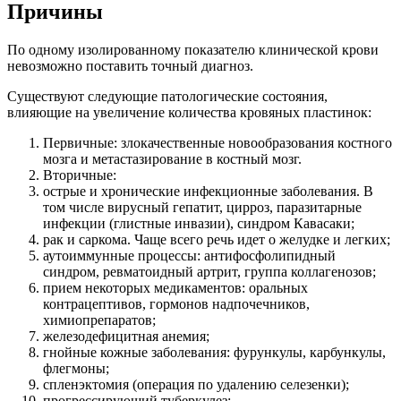
Причины
По одному изолированному показателю клинической крови
невозможно поставить точный диагноз.
Существуют следующие патологические состояния,
влияющие на увеличение количества кровяных пластинок:
Первичные: злокачественные новообразования костного
мозга и метастазирование в костный мозг.
Вторичные:
острые и хронические инфекционные заболевания. В
том числе вирусный гепатит, цирроз, паразитарные
инфекции (глистные инвазии), синдром Кавасаки;
рак и саркома. Чаще всего речь идет о желудке и легких;
аутоиммунные процессы: антифосфолипидный
синдром, ревматоидный артрит, группа коллагенозов;
прием некоторых медикаментов: оральных
контрацептивов, гормонов надпочечников,
химиопрепаратов;
железодефицитная анемия;
гнойные кожные заболевания: фурункулы, карбункулы,
флегмоны;
спленэктомия (операция по удалению селезенки);
прогрессирующий туберкулез;