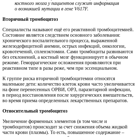
костного мозга у пациентов служит информация
о возникшей мутации в гене V617F.
Вторичный тромбоцитоз
Специалисты называют ещё его реактивной тромбоцитемией.
Состояние является следствием основного заболевания:
хронического воспалительного процесса, выраженной
железодефицитной анемии, острых инфекций, онкологии,
кровотечений, спленэктомии. Сами тромбоциты развиваются
без отклонений, а костный мозг функционирует в обычном
режиме. Геморрагические осложнения проявляются при
реактивном типе в разы реже, чем при эссенциальном.
К группе риска вторичной тромбоцитемии относятся
маленькие дети: количество клеток крови часто увеличивается
на фоне перенесенных ОРВИ, ОРЗ, паразитарной инфекции,
в период восстановления после хирургических вмешательств,
во время приема определенных лекарственных препаратов.
Относительный тромбоцитоз
Увеличение форменных элементов (в том числе и
тромбоцитов) происходит за счет снижения объема жидкой
части крови (плазмы). То есть, повышенное содержание –