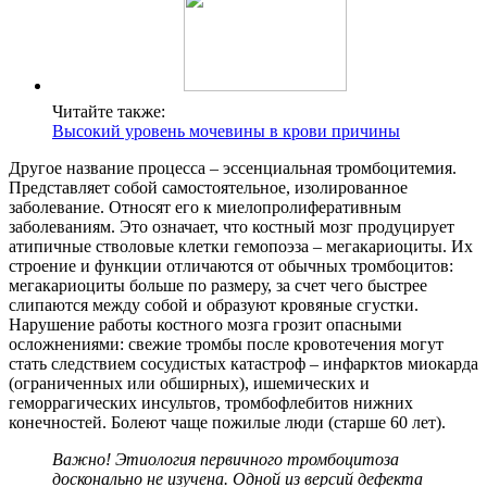
Читайте также:
Высокий уровень мочевины в крови причины
Другое название процесса – эссенциальная тромбоцитемия.
Представляет собой самостоятельное, изолированное
заболевание. Относят его к миелопролиферативным
заболеваниям. Это означает, что костный мозг продуцирует
атипичные стволовые клетки гемопоэза – мегакариоциты. Их
строение и функции отличаются от обычных тромбоцитов:
мегакариоциты больше по размеру, за счет чего быстрее
слипаются между собой и образуют кровяные сгустки.
Нарушение работы костного мозга грозит опасными
осложнениями: свежие тромбы после кровотечения могут
стать следствием сосудистых катастроф – инфарктов миокарда
(ограниченных или обширных), ишемических и
геморрагических инсультов, тромбофлебитов нижних
конечностей. Болеют чаще пожилые люди (старше 60 лет).
Важно! Этиология первичного тромбоцитоза
досконально не изучена. Одной из версий дефекта