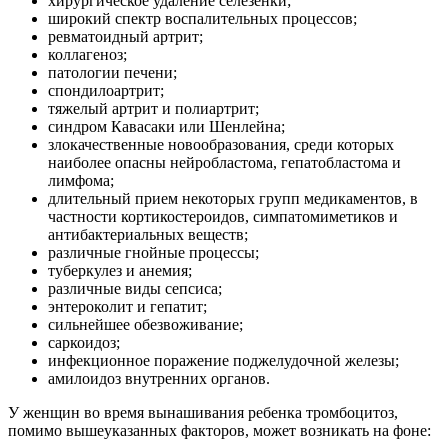
хирургическое удаление селезенки;
широкий спектр воспалительных процессов;
ревматоидный артрит;
коллагеноз;
патологии печени;
спондилоартрит;
тяжелый артрит и полиартрит;
синдром Кавасаки или Шенлейна;
злокачественные новообразования, среди которых
наиболее опасны нейробластома, гепатобластома и
лимфома;
длительный прием некоторых групп медикаментов, в
частности кортикостероидов, симпатомиметиков и
антибактериальных веществ;
различные гнойные процессы;
туберкулез и анемия;
различные виды сепсиса;
энтероколит и гепатит;
сильнейшее обезвоживание;
саркоидоз;
инфекционное поражение поджелудочной железы;
амилоидоз внутренних органов.
У женщин во время вынашивания ребенка тромбоцитоз,
помимо вышеуказанных факторов, может возникать на фоне: