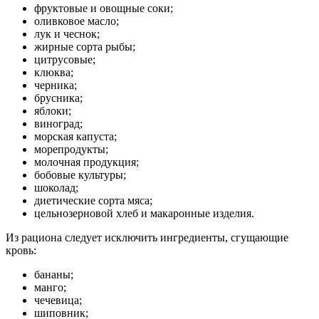
фруктовые и овощные соки;
оливковое масло;
лук и чеснок;
жирные сорта рыбы;
цитрусовые;
клюква;
черника;
брусника;
яблоки;
виноград;
морская капуста;
морепродукты;
молочная продукция;
бобовые культуры;
шоколад;
диетические сорта мяса;
цельнозерновой хлеб и макаронные изделия.
Из рациона следует исключить ингредиенты, сгущающие
кровь:
бананы;
манго;
чечевица;
шиповник;