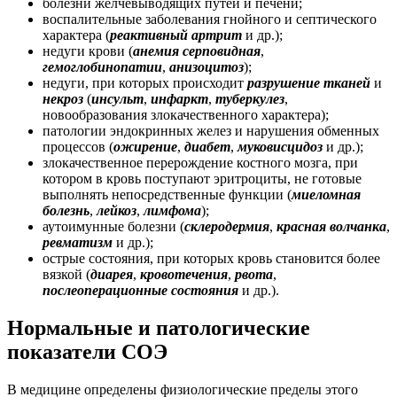
болезни желчевыводящих путей и печени;
воспалительные заболевания гнойного и септического
характера (
реактивный артрит
и др.);
недуги крови (
анемия серповидная
,
гемоглобинопатии
,
анизоцитоз
);
недуги, при которых происходит
разрушение тканей
и
некроз
(
инсульт
,
инфаркт
,
туберкулез
,
новообразования злокачественного характера);
патологии эндокринных желез и нарушения обменных
процессов (
ожирение
,
диабет
,
муковисцидоз
и др.);
злокачественное перерождение костного мозга, при
котором в кровь поступают эритроциты, не готовые
выполнять непосредственные функции (
миеломная
болезнь
,
лейкоз
,
лимфома
);
аутоимунные болезни (
склеродермия
,
красная волчанка
,
ревматизм
и др.);
острые состояния, при которых кровь становится более
вязкой (
диарея
,
кровотечения
,
рвота
,
послеоперационные состояния
и др.).
Нормальные и патологические
показатели СОЭ
В медицине определены физиологические пределы этого