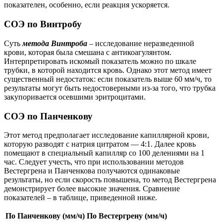
показателен, особенно, если реакция ускоряется.
СОЭ по Винтробу
Суть
метода Винтроба
– исследование неразведенной
крови, которая была смешана с антикоагулянтом.
Интерпретировать искомый показатель можно по шкале
трубки, в которой находится кровь. Однако этот метод имеет
существенный недостаток: если показатель выше 60 мм/ч, то
результаты могут быть недостоверными из-за того, что трубка
закупоривается осевшими эритроцитами.
СОЭ по Панченкову
Этот метод предполагает исследование капиллярной крови,
которую разводят с натрия цитратом — 4:1. Далее кровь
помещают в специальный капилляр со 100 делениями на 1
час. Следует учесть, что при использовании методов
Вестергрена и Панченкова получаются одинаковые
результаты, но если скорость повышена, то метод Вестергрена
демонстрирует более высокие значения. Сравнение
показателей – в таблице, приведенной ниже.
По Панченкову (мм/ч)
По Вестергрену (мм/ч)