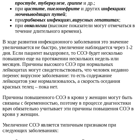
простуде
,
туберкулезе
,
гриппе
и др.;
при
цистите
,
пиелонефрите
и других
инфекциях
мочевыводящих путей
;
при
грибковых инфекция
х,
вирусных гепатитах
;
при
онкологии
(высокие показатели могут отмечаться в
течение длительного времени).
В ходе развития инфекционного заболевания это значение
увеличивается не быстро, увеличение наблюдается через 1-2
дня. Если пациент выздоровел, то СОЭ будет несколько
повышено еще на протяжении нескольких недель или
месяцев. Причины высокого СОЭ при нормальных
лейкоцитах могут свидетельствовать, что человек недавно
перенес вирусное заболевание: то есть содержание
лейкоцитов уже нормализовалось, а скорость оседания
красных телец – пока нет.
Причины повышенного СОЭ в крови у женщин могут быть
связаны с беременностью, поэтому в процессе диагностики
врач обязательно учитывает эти причины повышения СОЭ в
крови у женщин.
Увеличение СОЭ является типичным признаком при
следующих заболеваниях: