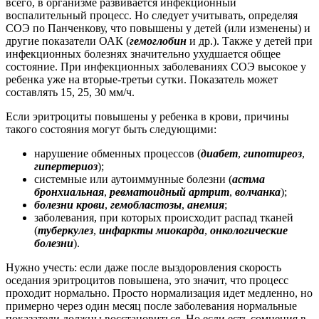
всего, в организме развивается инфекционный
воспалительный процесс. Но следует учитывать, определяя
СОЭ по Панченкову, что повышены у детей (или изменены) и
другие показатели ОАК (
гемоглобин
и др.). Также у детей при
инфекционных болезнях значительно ухудшается общее
состояние. При инфекционных заболеваниях СОЭ высокое у
ребенка уже на вторые-третьи сутки. Показатель может
составлять 15, 25, 30 мм/ч.
Если эритроциты повышены у ребенка в крови, причины
такого состояния могут быть следующими:
нарушение обменных процессов (
диабет
,
гипотиреоз
,
гипертериоз
);
системные или аутоиммунные болезни (
астма
бронхиальная
,
ревматоидный артрит
,
волчанка
);
болезни крови
,
гемобластозы
,
анемия
;
заболевания, при которых происходит распад тканей
(
туберкулез
,
инфаркты миокарда
,
онкологические
болезни
).
Нужно учесть: если даже после выздоровления скорость
оседания эритроцитов повышена, это значит, что процесс
проходит нормально. Просто нормализация идет медленно, но
примерно через один месяц после заболевания нормальные
показатели должны восстановиться. Но если есть сомнения в