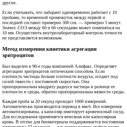
другие.
Если учитывать, что лаборант одновременно работает с 10
пробами, то временной промежуток между первой и
последней составит примерно 300 сек. — примерно 5 минут.
Значит, СОЭ между 60 и 66 секундами может поменяться на
10 мм. Осуществить внутрилабораторный контроль точности
не представляется возможным.
Метод измерения кинетики агрегации
эритроцитов
Был выделен в 90-е годы компанией Алифакс. Определяет
агрегацию эритроцитов оптическим способом. Если
плотность частицы больше плотности воздуха, оседает под
силой тяжести с постоянной скоростью. Она
пропорциональна квадрату радиуса частицы и разнице ее
плотности и среды, обратно пропорциональна вязкости среды.
Каждая проба за 20 секунд проходит 1000 измерений.
Автоматически производится перевод в мм/ч. Все измерения
автоматизированы, а капилляр имитирует кровеносный сосуд.
Для исследования применяется венозная или капиллярная
кровь. В отсеке для биоматериала поддерживается постоянная
температура 37 градусов — так решен вопрос стабильности