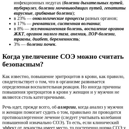
инфекционных недугах (
болезни дыхательных путей
,
туберкулез
,
болезни мочевыводящих путей
,
гепатиты
вирусные
,
грибковые болезни
);
в 23% —
онкологические процессы
разных органов;
в 17% —
ревматизм
,
системная волчанка
;
в 8% —
желчнокаменная болезнь
,
воспаление органов
ЖКТ
,
органов малого таза
,
анемия,
ЛОР-болезни
,
травмы
,
диабет
,
беременность
;
3% —
болезни почек
.
Когда увеличение СОЭ можно считать
безопасным?
Как известно, повышение эритроцитов в крови, как правило,
свидетельствует о том, что в организме развивается
определенная воспалительная реакция. Но иногда причины
повышения эритроцитов в крови у женщин и у мужчин не
являются столь категоричными.
Речь идет, прежде всего, об
аллергии
, когда анализ у мужчин
и женщин помогает судить о том, правильно ли проводится
противоаллергенное лечение (следует учитывать колебания
повышенной изначально СОЭ). То есть, если клинический
эффект от лекарства имеет место, то постепенно норма СОЭ у