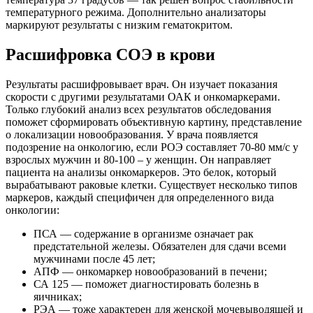
температурного режима. Дополнительно анализаторы
маркируют результаты с низким гематокритом.
Расшифровка СОЭ в крови
Результаты расшифровывает врач. Он изучает показания
скорости с другими результатами ОАК и онкомаркерами.
Только глубокий анализ всех результатов обследования
поможет сформировать объективную картину, представление
о локализации новообразования. У врача появляется
подозрение на онкологию, если РОЭ составляет 70-80 мм/с у
взрослых мужчин и 80-100 – у женщин. Он направляет
пациента на анализы онкомаркеров. Это белок, который
вырабатывают раковые клетки. Существует несколько типов
маркеров, каждый специфичен для определенного вида
онкологии:
ПСА — содержание в организме означает рак
предстательной железы. Обязателен для сдачи всеми
мужчинами после 45 лет;
АПФ — онкомаркер новообразований в печени;
СА 125 — поможет диагностировать болезнь в
яичниках;
РЭА — тоже характерен для женской мочевыводящей и