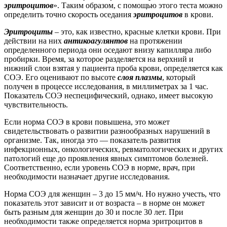
эритроцитов
». Таким образом, с помощью этого теста можно
определить точно скорость оседания
эритроцитов
в крови.
Эритроциты
– это, как известно, красные клетки крови. При
действии на них
антикоагулянтов
на протяжении
определенного периода они оседают внизу капилляра либо
пробирки. Время, за которое разделяется на верхний и
нижний слои взятая у пациента проба крови, определяется как
СОЭ. Его оценивают по высоте
слоя
плазмы
, который
получен в процессе исследования, в миллиметрах за 1 час.
Показатель СОЭ неспецифический, однако, имеет высокую
чувствительность.
Если норма СОЭ в крови повышена, это может
свидетельствовать о развитии разнообразных нарушений в
организме. Так, иногда это — показатель развития
инфекционных, онкологических, ревматологических и других
патологий еще до проявления явных симптомов болезней.
Соответственно, если уровень СОЭ в норме, врач, при
необходимости назначает другие исследования.
Норма СОЭ для женщин – 3 до 15 мм/ч. Но нужно учесть, что
показатель этот зависит и от возраста – в норме он может
быть разным для женщин до 30 и после 30 лет. При
необходимости также определяется норма эритроцитов в