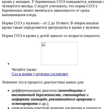
крови у женщин. У беременных СОЭ повышается, начиная с
четвертого месяца. Следует учитывать, что норма СОЭ у
беременных может меняться в зависимости от срока
вынашивания плода.
Норма СОЭ у мужчин – от 2 до 10 мм/ч. В общем анализе
крови также определяются эритроциты в крови у мужчин.
Норма СОЭ в крови у детей зависит от возраста пациента.
Читайте также:
Соэ в норме у мужчин составляет
Значение это в процессе диагностики важно для:
дифференциации диагноза (
аппендицита
и
внематочной беременности
,
стенокардии
и
инфаркта миокарда
,
ревматоидного артрита
и
остеоартрита
и др.);
определения ответной реакции организма в процессе