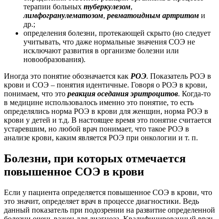
терапии больных
туберкулезом
,
лимфогранулематозом
,
ревматоидным артритом
и
др.;
определения болезни, протекающей скрыто (но следует
учитывать, что даже нормальные значения СОЭ не
исключают развития в организме болезни или
новообразования).
Иногда это понятие обозначается как
РОЭ
. Показатель РОЭ в
крови и СОЭ – понятия идентичные. Говоря о РОЭ в крови,
понимаем, что это
реакция оседания эритроцитов
. Когда-то
в медицине использовалось именно это понятие, то есть
определялись норма РОЭ в крови для женщин, норма РОЭ в
крови у детей и т.д. В настоящее время это понятие считается
устаревшим, но любой врач понимает, что такое РОЭ в
анализе крови, каким является РОЭ при онкологии и т. п.
Болезни, при которых отмечается
повышенное СОЭ в крови
Если у пациента определяется повышенное СОЭ в крови, что
это значит, определяет врач в процессе диагностики. Ведь
данный показатель при подозрении на развитие определенной
болезни очень важен для диагноза. Квалифицированный врач