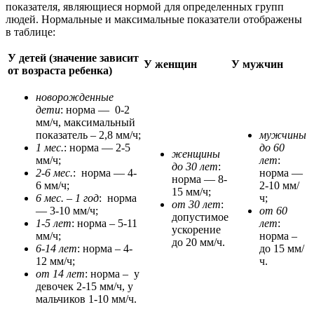
показателя, являющиеся нормой для определенных групп
людей. Нормальные и максимальные показатели отображены
в таблице:
У детей (значение зависит
У женщин
У мужчин
от возраста ребенка)
новорожденные
дети
: норма — 0-2
мм/ч, максимальный
показатель – 2,8 мм/ч;
мужчины
1 мес.
: норма — 2-5
до 60
женщины
мм/ч;
лет
:
до 30 лет
:
2-6 мес.
: норма — 4-
норма —
норма — 8-
6 мм/ч;
2-10 мм/
15 мм/ч;
6 мес. – 1 год
: норма
ч;
от 30 лет
:
— 3-10 мм/ч;
от 60
допустимое
1-5 лет
: норма – 5-11
лет
:
ускорение
мм/ч;
норма –
до 20 мм/ч.
6-14 лет
: норма – 4-
до 15 мм/
12 мм/ч;
ч.
от 14 лет
: норма – у
девочек 2-15 мм/ч, у
мальчиков 1-10 мм/ч.