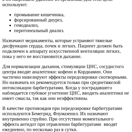
используют:
промывание кишечника,
форсированный диурез,
гемодиализ,
перитонеальный диализ.
Назначают медикаменты, которые устраняют тяжелые
дисфункции сердца, почек и легких. Пациент должен быть
подключен к аппарату искусственной вентиляции легких,
пока у него не восстановится дыхание.
Для нормализации дыхания, стимуляции ЦНС, сосудистого
центра вводят аналептики: кофеин и Кордиамин. Они
частично нивелируют эффекты передозировки снотворными.
Но назначать их рекомендуется только при среднетяжелой
интоксикации барбитуратами. Когда у пострадавшего
наблюдается глубокое угнетение ЦНС, вводить аналептики не
имеет смысла, так как они неэффективны.
В качестве противоядия при передозировке барбитуратами
используются Бемегрид, Флумазенил. Их назначают
внутривенно струйно. При отсутствии моментального
эффекта антидот при отравлении барбитуратами вводят
ежедневно, по несколько раз в сутки.