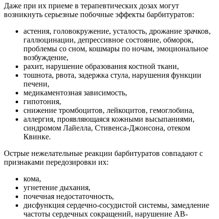
Даже при их приеме в терапевтических дозах могут
возникнуть серьезные побочные эффекты барбитуратов:
астения, головокружение, усталость, дрожание зрачков,
галлюцинации, депрессивное состояние, обморок,
проблемы со сном, кошмары по ночам, эмоциональное
возбуждение,
рахит, нарушение образования костной ткани,
тошнота, рвота, задержка стула, нарушения функции
печени,
медикаментозная зависимость,
гипотония,
снижение тромбоцитов, лейкоцитов, гемоглобина,
аллергия, проявляющаяся кожными высыпаниями,
синдромом Лайелла, Стивенса-Джонсона, отеком
Квинке.
Острые нежелательные реакции барбитуратов совпадают с
признаками передозировки их:
кома,
угнетение дыхания,
почечная недостаточность,
дисфункция сердечно-сосудистой системы, замедление
частоты сердечных сокращений, нарушение АВ-