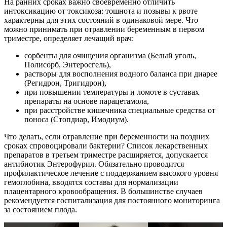
На ранних сроках важно своевременно отличить
интоксикацию от токсикоза: тошнота и позывы к рвоте
характерны для этих состояний в одинаковой мере. Что
можно принимать при отравлении беременным в первом
триместре, определяет лечащий врач:
сорбенты для очищения организма (Белый уголь,
Полисорб, Энтеросгель),
растворы для восполнения водного баланса при диарее
(Регидрон, Тригидрон),
при повышении температуры и ломоте в суставах
препараты на основе парацетамола,
при расстройстве кишечника специальные средства от
поноса (Стопдиар, Имодиум).
Что делать, если отравление при беременности на поздних
сроках спровоцировали бактерии? Список лекарственных
препаратов в третьем триместре расширяется, допускается
антибиотик Энтерофурил. Обязательно проводится
профилактическое лечение с поддержанием высокого уровня
гемоглобина, вводятся составы для нормализации
плацентарного кровообращения. В большинстве случаев
рекомендуется госпитализация для постоянного мониторинга
за состоянием плода.