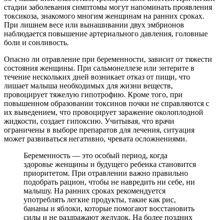
стадии заболевания симптомы могут напоминать проявления
токсикоза, знакомого многим женщинам на ранних сроках.
При лишнем весе или вынашивании двух эмбрионов
наблюдается повышение артериального давления, головные
боли и сонливость.
Опасно ли отравление при беременности, зависит от тяжести
состояния женщины. При сальмонеллезе или энтерите в
течение нескольких дней возникает отказ от пищи, что
лишает малыша необходимых для жизни веществ,
провоцирует тяжелую гипотрофию. Кроме того, при
повышенном образовании токсинов почки не справляются с
их выведением, что провоцирует заражение околоплодной
жидкости, создает гипоксию. Учитывая, что врачи
ограничены в выборе препаратов для лечения, ситуация
может развиваться негативно, чревата осложнениями.
Беременность — это особый период, когда
здоровье женщины и будущего ребенка становится
приоритетом. При отравлении важно правильно
подобрать рацион, чтобы не навредить ни себе, ни
малышу. На ранних сроках рекомендуется
употреблять легкие продукты, такие как рис,
бананы и яблоки, которые помогают восстановить
силы и не раздражают желудок. На более поздних