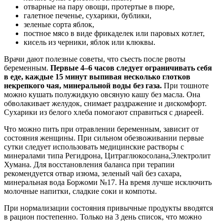
отварные на пару овощи, протертые в пюре,
галетное печенье, сухарики, бублики,
зеленые сорта яблок,
постное мясо в виде фрикаделек или паровых котлет,
кисель из черники, яблок или клюквы.
Врачи дают полезные советы, что съесть после рвоты
беременным.
Первые 4–6 часов следует ограничивать себя
в еде, каждые 15 минут выпивая несколько глотков
некрепкого чая, минеральной воды без газа.
При тошноте
можно кушать полужидкую овсяную кашу без масла. Она
обволакивает желудок, снимает раздражение и дискомфорт.
Сухарики из белого хлеба помогают справиться с диареей.
Что можно пить при отравлении беременным, зависит от
состояния женщины. При сильном обезвоживании первые
сутки следует использовать медицинские растворы с
минералами типа Регидрона, Цитраглюкосолана,Электролит
Хумана. Для восстановления баланса при терапии
рекомендуется отвар изюма, зеленый чай без сахара,
минеральная вода Боржоми №17. На время лучше исключить
молочные напитки, сладкие соки и компоты.
При нормализации состояния привычные продукты вводятся
в рацион постепенно. Только на 3 день список, что можно