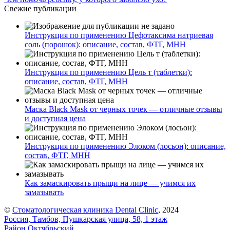
Свежие публикации
Инструкция по применению Цефотаксима натриевая
соль (порошок): описание, состав, ФТГ, МНН
Инструкция по применению Цель т (таблетки):
описание, состав, ФТГ, МНН
Маска Black Mask от черных точек — отличные отзывы
и доступная цена
Инструкция по применению Элоком (лосьон): описание,
состав, ФТГ, МНН
Как замаскировать прыщи на лице — учимся их
замазывать
©
Стоматологическая клиника Dental Clinic
, 2024
Россия, Тамбов, Пушкарская улица, 58, 1 этаж
Район Октябрьский