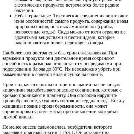
экзотических продуктов встречаются более редкие
бактерии.
Небактериальные. Токсические соединения возникают
из-за особенностей самого продукта, содержания в нем
природных ядов, опасных аминокислот (грибы,
неизвестные ягоды). Сюда можно отнести отравление
ядовитыми веществами и пестицидами, которые
накапливаются в почве, переходят в плоды.
Наиболее распространены бактерии стафилококка. При
заражении продукта они длительное время сохраняют
способность к размножению, остаются невредимыми при
подогревании блюда до 80°С. Их невозможно убрать при
вымачивании в соленой воде и сушке на солнце.
Производная энтеротоксин при попадании на слизистую
кишечника вырабатывает опасные соединения, которые с
кровью проникают в плаценту. Она способна нарушить
кровообращение, ухудшить состояние сердца плода. Если у
женщины поздние сроки беременности, она может
спровоцировать тонус матки при повышении моторики
прямой кишки.
Не менее опасен сальмонеллез, возбудители которого
выделяют опасный токсин TTSS-1. Он оставляет на