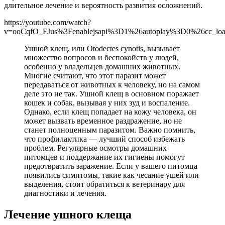
длительное лечение и вероятность развития осложнений.
https://youtube.com/watch?
v=ooCqfO_FJus%3Fenablejsapi%3D1%26autoplay%3D0%26cc_l
Ушной клещ, или Otodectes cynotis, вызывает
множество вопросов и беспокойств у людей,
особенно у владельцев домашних животных.
Многие считают, что этот паразит может
передаваться от животных к человеку, но на самом
деле это не так. Ушной клещ в основном поражает
кошек и собак, вызывая у них зуд и воспаление.
Однако, если клещ попадает на кожу человека, он
может вызвать временное раздражение, но не
станет полноценным паразитом. Важно помнить,
что профилактика — лучший способ избежать
проблем. Регулярные осмотры домашних
питомцев и поддержание их гигиены помогут
предотвратить заражение. Если у вашего питомца
появились симптомы, такие как чесание ушей или
выделения, стоит обратиться к ветеринару для
диагностики и лечения.
Лечение ушного клеща