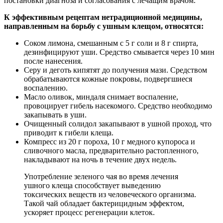
постановки диагноза и согласования с лечащим врачом.
К эффективным рецептам нетрадиционной медицины,
направленным на борьбу с ушным клещом, относятся:
Соком лимона, смешанным с 5 г соли и 8 г спирта,
дезинфицируют уши. Средство смывается через 10 мин
после нанесения.
Серу и деготь кипятят до получения мази. Средством
обрабатываются кожные покровы, подвергшиеся
воспалению.
Масло оливок, миндаля снимает воспаление,
провоцирует гибель насекомого. Средство необходимо
закапывать в уши.
Очищенный солидол закапывают в ушной проход, что
приводит к гибели клеща.
Компресс из 20 г пороха, 10 г медного купороса и
сливочного масла, предварительно растопленного,
накладывают на ночь в течение двух недель.
Употребление зеленого чая во время лечения
ушного клеща способствует выведению
токсических веществ из человеческого организма.
Такой чай обладает бактерицидным эффектом,
ускоряет процесс регенерации клеток.