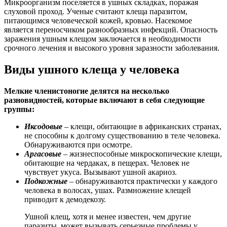
Микроорганизм поселяется в ушных складках, поражая
слуховой проход. Ученые считают клеща паразитом,
питающимся человеческой кожей, кровью. Насекомое
является переносчиком разнообразных инфекций. Опасность
заражения ушным клещом заключается в необходимости
срочного лечения и высокого уровня заразности заболевания.
Виды ушного клеща у человека
Мелкие членистоногие делятся на несколько
разновидностей, которые включают в себя следующие
группы:
Иксодовые
– клещи, обитающие в африканских странах,
не способны к долгому существованию в теле человека.
Обнаруживаются при осмотре.
Аргасовые
– жизнеспособные микроскопические клещи,
обитающие на чердаках, в пещерах. Человек не
чувствует укуса. Вызывают ушной акариоз.
Подкожные
– обнаруживаются практически у каждого
человека в волосах, ушах. Размножение клещей
приводит к демодекозу.
Ушной клещ, хотя и менее известен, чем другие
паразиты, может вызывать серьезные проблемы у