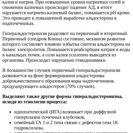
калия и натрия. При повышении уровня натриевых солей и
снижении калиевых происходит падение АД, в итоге
нарушается натриево-калиевый баланс, повышается рН крови.
Это приводит к повышенной выработке альдостерона в
надпочечниках.
Гиперальдостеронизм разделяют на первичный и вторичный.
Первичный (синдром Конна) состояние, механизм развития
которого составляет влияние избытка синтеза альдостерона на
баланс электролитов. Повышается реабсорбция натрия и воды
в канальцах почек, а соли калия усиленно выводятся из
организма. Происходит нарушение гемодинамики.
В большинстве случаев первичный гиперальдостеронизм
развивается на фоне формирования альдостеромы
доброкачественного образования коры надпочечников,
продуцирующего альдостерон (70% случаев).
Выделяют также другие формы гиперальдостеронизма,
исходя из этиологии процесса:
идиопатический (ИГА) возникает при диффузной
гиперплазии почечных клубочков,
семейный ГА 1 и 2 типа связан с дефектом гена 18-
гидроксилазы,