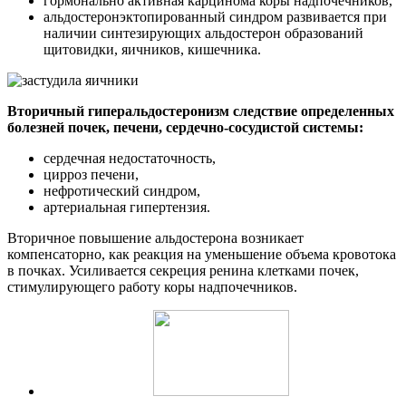
гормонально активная карцинома коры надпочечников,
альдостеронэктопированный синдром развивается при
наличии синтезирующих альдостерон образований
щитовидки, яичников, кишечника.
Вторичный гиперальдостеронизм следствие определенных
болезней почек, печени, сердечно-сосудистой системы:
сердечная недостаточность,
цирроз печени,
нефротический синдром,
артериальная гипертензия.
Вторичное повышение альдостерона возникает
компенсаторно, как реакция на уменьшение объема кровотока
в почках. Усиливается секреция ренина клетками почек,
стимулирующего работу коры надпочечников.