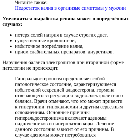
Читайте также:
Недостаток калия в организме симптомы у мужчин
Увеличиться выработка ренина может в определённых
случаях:
потеря солей натрия в случае строгих диет,
существенные кровопотери,
избыточное потребление калия,
прием слабительных препаратов, диуретиков.
Нарушения баланса электролитов при вторичной форме
патологии не происходит.
Гиперальдостеронизм представляет собой
патологическое состояние, характеризующееся
избыточной секрецией альдостерона, гормона,
отвечающего за регуляцию водно-электролитного
баланса. Врачи отмечают, что это может привести
к гипертонии, гипокалиемии и другим серьезным
осложнениям. Основные причины
гиперальдостеронизма включают аденомы
надпочечников и гиперплазию коры. Лечение
данного состояния зависит от его причины. В
случае аденомы может потребоваться