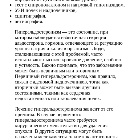
тест с спиронолактоном и нагрузкой гипотиазидом,
УЗИ почек и надпочечников,
сцинтиграфия,
ангиография.
Гиперальдостеронизм — это состояние, при
котором наблюдается избыточная секреция
альдостерона, гормона, отвечающего за регуляцию
уровня натрия и калия в организме. Люди,
сталкивающиеся с этой проблемой, часто
испытывают высокое кровяное давление, слабость
и усталость. Важно понимать, что это заболевание
может быть первичным или вторичным.
Первичный гиперальдостеронизм, как правило,
связан с аденомой надпочечников, тогда как
вторичный может быть вызван другими
состояниями, такими как сердечная
недостаточность или заболевания почек.
Лечение гиперальдостеронизма зависит от его
причины. В случае первичного
гиперальдостеронизма часто требуется
хирургическое вмешательство для удаления
опухоли. В других ситуациях могут быть
назначены медикаменты, такие как антагонисты