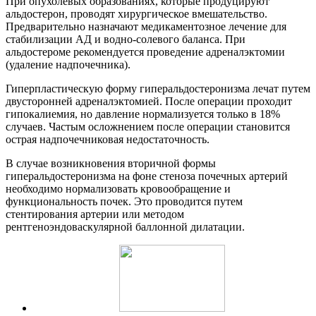
При опухолевых образованиях, которые продуцируют
альдостерон, проводят хирургическое вмешательство.
Предварительно назначают медикаментозное лечение для
стабилизации АД и водно-солевого баланса. При
альдостероме рекомендуется проведение адреналэктомии
(удаление надпочечника).
Гиперпластическую форму гиперальдостеронизма лечат путем
двусторонней адреналэктомией. После операции проходит
гипокалиемия, но давление нормализуется только в 18%
случаев. Частым осложнением после операции становится
острая надпочечниковая недостаточность.
В случае возникновения вторичной формы
гиперальдостеронизма на фоне стеноза почечных артерий
необходимо нормализовать кровообращение и
функциональность почек. Это проводится путем
стентирования артерии или методом
рентгеноэндоваскулярной баллонной дилатации.