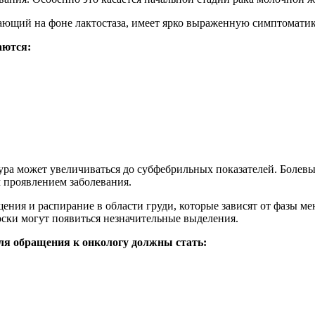
ающий на фоне лактостаза, имеет ярко выраженную симптоматик
аются:
ура может увеличиваться до субфебрильных показателей. Болев
проявлением заболевания.
ия и распирание в области груди, которые зависят от фазы ме
оски могут появиться незначительные выделения.
ля обращения к онкологу должны стать: