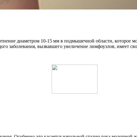
тнение диаметром 10-15 мм в подмышечной области, которое м
го заболевания, вызвавшего увеличение лимфоузлов, имеет сво
ания. Особенно это касается начальной стадии рака молочной ж