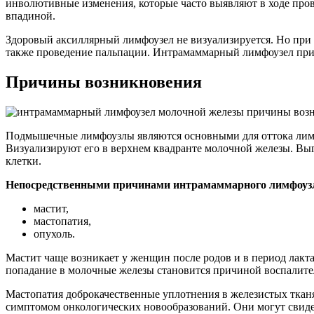
инволютивные изменения, которые часто выявляют в ходе пр
впадиной.
Здоровый аксиллярный лимфоузел не визуализируется. Но при 
также проведение пальпации. Интрамаммарный лимфоузел приз
Причины возникновения
Подмышечные лимфоузлы являются основными для оттока лимф
Визуализируют его в верхнем квадранте молочной железы. Выг
клетки.
Непосредственными причинами интрамаммарного лимфоузл
мастит,
мастопатия,
опухоль.
Мастит чаще возникает у женщин после родов и в период лакт
попадание в молочные железы становится причиной воспалите
Мастопатия доброкачественные уплотнения в железистых тка
симптомом онкологических новообразований. Они могут свидет