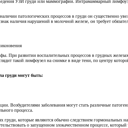
оведения УЗИ груди или маммографии. Интрамаммарный лимфоуз
наличии патологических процессов в груди он существенно уве
нак наличия нарушений в молочной железе, он требует обязател
ы. При развитии воспалительных процессов в грудных железах
лядит такой лимфоузел на снимке в виде тени, по центру котор
а груди могут быть:
ации. Возбудителями заболевания могут стать различные патоге
льного процесса.
нях груди, которые являются обычно следствием гормональных
ельствовать о запущенном злокачественном процессе, который т