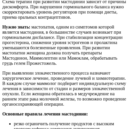
Схема терапии при развитии мастодинии зависит от причины
дискомфорта. При нарушении гормонального баланса нужно
скорректировать уровень регуляторов при помощи диеты,
приема оральных контрацептивов.
Нужно знать:
мастопатия, одним из симптомов которой
является мастодиния, в большинстве случаев возникает при
гормональном дисбалансе. При стабилизации концентрации
прогестерона, снижении уровня эстрогенов и пролактина
уменьшаются болезненные проявления. При развитии
мастопатии женщина должна получать препараты
Мастодинон, Маммолептин или Мамоклам, обрабатывать
грудь гелем Прожестожель.
При выявлении злокачественного процесса назначают
хирургическое лечение, проведение лучевой и химиотерапии.
В каждом случае маммолог подбирает индивидуальную схему
лечения в зависимости от стадии и размеров злокачественной
опухоли. Если женщина обратилась в медучреждение на
раннем этапе рака молочной железы, то возможно проведение
органосохраняющей операции.
Основные правила лечения мастодинии:
резко ограничить получение продуктов с высоким
уровнем кофеина: компонент активизирует