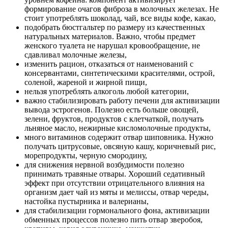
формирование очагов фиброза в молочных железах. Не
стоит употреблять шоколад, чай, все виды кофе, какао,
подобрать бюстгальтер по размеру из качественных
натуральных материалов. Важно, чтобы предмет
женского туалета не нарушал кровообращение, не
сдавливал молочные железы,
изменить рацион, отказаться от наименований с
консервантами, синтетическими красителями, острой,
соленой, жареной и жирной пищи,
нельзя употреблять алкоголь любой категории,
важно стабилизировать работу печени для активизации
вывода эстрогенов. Полезно есть больше овощей,
зелени, фруктов, продуктов с клетчаткой, получать
льняное масло, нежирные кисломолочные продукты,
много витаминов содержит отвар шиповника. Нужно
получать цитрусовые, овсяную кашу, коричневый рис,
морепродукты, черную смородину,
для снижения нервной возбудимости полезно
принимать травяные отвары. Хороший седативный
эффект при отсутствии отрицательного влияния на
организм дает чай из мяты и мелиссы, отвар череды,
настойка пустырника и валерианы,
для стабилизации гормонального фона, активизации
обменных процессов полезно пить отвар зверобоя,