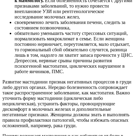
к маммологу.
Если болезненность сочетается с другими
признаками заболеваний, то нужно провести
внеплановое УЗИ или рентгенологическое
исследование молочных желез,
своевременно лечить заболевания печени, следить за
состоянием позвоночника,
обязательно уменьшить частоту стрессовых ситуаций,
нормализовать микроклимат в семье. Если женщина
постоянно нервничает, переутомляется, мало отдыхает,
то гормональный сбой обязательно случится, разница
лишь в том, надолго ли хватит запаса прочности у ЦНС.
Депрессия, нервные срывы причины развития
психогенной мастопатии, циклических нарушение в
работе яичников, ПМС.
Развитие мастодинии признак негативных процессов в груди
либо других органах. Нередко болезненность сопровождает
такое распространенное заболевание, как мастопатия. Важно
уточнить форму мастодинии (циклическая либо
нециклическая), устранить факторы, провоцирующие
дискомфорт в молочных железах и дополнительные
негативные признаки. Женщины должны знать и выполнять
правила профилактики патологий, чтобы избежать опасных
осложнений, например, рака груди.
Почему возникает мастодиния и как избавиться от боли в