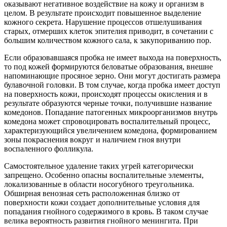
оказывают негативное воздействие на кожу и организм в
целом. В результате происходит повышенное выделение
кожного секрета. Нарушение процессов отшелушивания
старых, отмерших клеток эпителия приводит, в сочетании с
большим количеством кожного сала, к закупориванию пор.
Если образовавшаяся пробка не имеет выхода на поверхность,
то под кожей формируются беловатые образования, внешне
напоминающие просяное зерно. Они могут достигать размера
булавочной головки. В том случае, когда пробка имеет доступ
на поверхность кожи, происходят процессы окисления и в
результате образуются черные точки, получившие название
комедонов. Попадание патогенных микроорганизмов внутрь
комедона может спровоцировать воспалительный процесс,
характеризующийся увеличением комедона, формированием
зоны покраснения вокруг и наличием гноя внутри
воспаленного фолликула.
Самостоятельное удаление таких угрей категорически
запрещено. Особенно опасны воспалительные элементы,
локализованные в области носогубного треугольника.
Обширная венозная сеть расположенная близко от
поверхности кожи создает дополнительные условия для
попадания гнойного содержимого в кровь. В таком случае
велика вероятность развития гнойного менингита. При