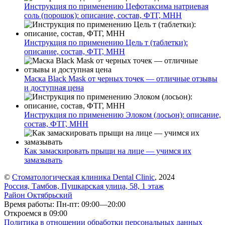
Инструкция по применению Цефотаксима натриевая
соль (порошок): описание, состав, ФТГ, МНН
Инструкция по применению Цель т (таблетки):
описание, состав, ФТГ, МНН
Маска Black Mask от черных точек — отличные отзывы
и доступная цена
Инструкция по применению Элоком (лосьон): описание,
состав, ФТГ, МНН
Как замаскировать прыщи на лице — учимся их
замазывать
©
Стоматологическая клиника Dental Clinic
, 2024
Россия, Тамбов, Пушкарская улица, 58, 1 этаж
Район Октябрьский
Время работы: Пн-пт: 09:00—20:00
Откроемся в 09:00
Политика в отношении обработки персональных данных