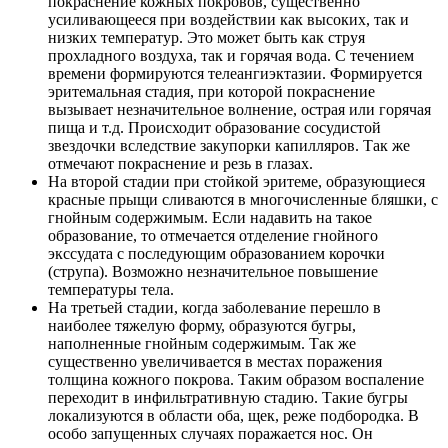
покраснение кожных покровов, существенно
усиливающееся при воздействии как высоких, так и
низких температур. Это может быть как струя
прохладного воздуха, так и горячая вода. С течением
времени формируются телеангиэктазии. Формируется
эритемальная стадия, при которой покраснение
вызывает незначительное волнение, острая или горячая
пища и т.д. Происходит образование сосудистой
звездочки вследствие закупорки капилляров. Так же
отмечают покраснение и резь в глазах.
На второй стадии при стойкой эритеме, образующиеся
красные прыщи сливаются в многочисленные бляшки, с
гнойным содержимым. Если надавить на такое
образование, то отмечается отделение гнойного
экссудата с последующим образованием корочки
(струпа). Возможно незначительное повышение
температуры тела.
На третьей стадии, когда заболевание перешло в
наиболее тяжелую форму, образуются бугры,
наполненные гнойным содержимым. Так же
существенно увеличивается в местах поражения
толщина кожного покрова. Таким образом воспаление
переходит в инфильтративную стадию. Такие бугры
локализуются в области оба, щек, реже подбородка. В
особо запущенных случаях поражается нос. Он