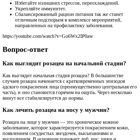
Избегайте излишних стрессов, переохлаждений.
Укрепляйте иммунитет.
Сбалансированный рацион питания так же станет
отличным подспорьем в комплексе мероприятий,
направленных на профилактику заболевания.
https://youtube.com/watch?v=Go6Wx2IP0aw
Вопрос-ответ
Как выглядит розацеа на начальной стадии?
Как выглядит начальная стадия розацеа? В большинстве
случаев розацеа начинается с кратковременных эпизодов
адского покраснения лица (преимущественно центральная его
часть), и оно становится горячим на ощупь. Через несколько
минут все стабилизируется до нормы.
Как лечить розацеа на носу у мужчин?
Розацеа на лице у мужчин — это хроническое кожное
заболевание, которое характеризуется покраснением кожи,
появлением сосудистых звездочек, высыпаниями и
воспалением. В основном поражает лоб, нос, щеки и