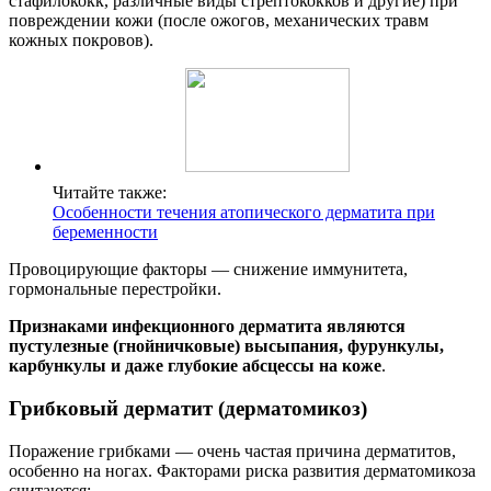
стафилококк, различные виды стрептококков и другие) при
повреждении кожи (после ожогов, механических травм
кожных покровов).
Читайте также:
Особенности течения атопического дерматита при
беременности
Провоцирующие факторы — снижение иммунитета,
гормональные перестройки.
Признаками инфекционного дерматита являются
пустулезные (гнойничковые) высыпания, фурункулы,
карбункулы и даже глубокие абсцессы на коже
.
Грибковый дерматит (дерматомикоз)
Поражение грибками — очень частая причина дерматитов,
особенно на ногах. Факторами риска развития дерматомикоза
считаются: