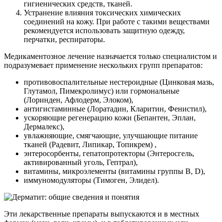
гигиенических средств, тканей.
Устранение влияния токсических химических
соединений на кожу. При работе с такими веществами
рекомендуется использовать защитную одежду,
перчатки, респираторы.
Медикаментозное лечение назначается только специалистом и
подразумевает применение нескольких групп препаратов:
противовоспалительные нестероидные (Цинковая мазь,
Глутамол, Пимекролимус) или гормональные
(Лоринден, Афлодерм, Элоком),
антигистаминные (Лоратадин, Кларитин, Фенистил),
ускоряющие регенерацию кожи (Бепантен, Эплан,
Дермалекс),
увлажняющие, смягчающие, улучшающие питание
тканей (Радевит, Липикар, Топикрем) ,
энтеросорбенты, гепатопротекторы (Энтеросгель,
активированный уголь, Гептрал),
витамины, микроэлементы (витамины группы В, D),
иммуномодуляторы (Тимоген, Элидел).
Эти лекарственные препараты выпускаются и в местных