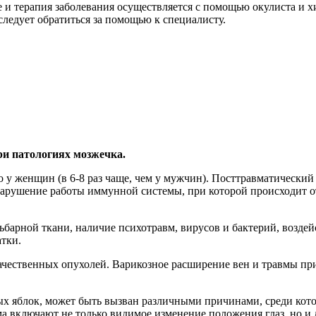
 и терапия заболевания осуществляется с помощью окулиста и 
следует обратиться за помощью к специалисту.
ри патологиях мозжечка.
у женщин (в 6-8 раз чаще, чем у мужчин). Посттравматический 
нарушение работы иммунной системы, при которой происходит 
ьбарной ткани, наличие психотравм, вирусов и бактерий, возде
тки.
качественных опухолей. Варикозное расширение вен и травмы п
ных яблок, может быть вызван различными причинами, среди ко
ма включают не только видимое изменение положения глаз, но и