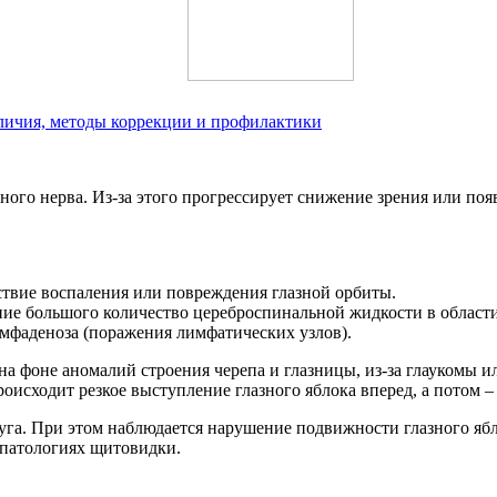
тличия, методы коррекции и профилактики
ного нерва. Из-за этого прогрессирует снижение зрения или появ
дствие воспаления или повреждения глазной орбиты.
ие большого количество цереброспинальной жидкости в области 
имфаденоза (поражения лимфатических узлов).
а фоне аномалий строения черепа и глазницы, из-за глаукомы и
исходит резкое выступление глазного яблока вперед, а потом –
уга. При этом наблюдается нарушение подвижности глазного ябло
 патологиях щитовидки.