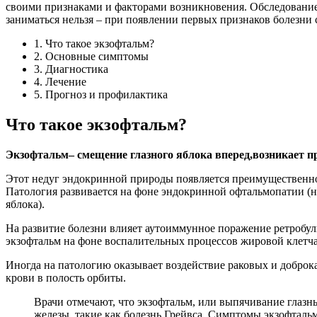
своими признаками и факторами возникновения. Обследование
заниматься нельзя – при появлении первых признаков болезни 
1. Что такое экзофтальм?
2. Основные симптомы
3. Диагностика
4. Лечение
5. Прогноз и профилактика
Что такое экзофтальм?
Экзофтальм
– смещение глазного яблока вперед,
возникает п
Этот недуг эндокринной природы появляется преимущественно 
Патология развивается на фоне эндокринной офтальмопатии (
яблока).
На развитие болезни влияет аутоиммунное поражение ретробул
экзофтальм на фоне воспалительных процессов жировой клетча
Иногда на патологию оказывает воздействие раковых и добро
крови в полость орбиты.
Врачи отмечают, что экзофтальм, или выпячивание глаз
железы, такие как болезнь Грейвса. Симптомы экзофталь