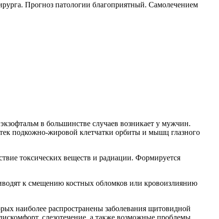
хирурга. Прогноз патологии благоприятный. Самолечением
экзофтальм в большинстве случаев возникает у мужчин.
отек подкожно-жировой клетчатки орбиты и мышц глазного
йствие токсических веществ и радиации. Формируется
риводят к смещению костных обломков или кровоизлиянию
торых наиболее распространены заболевания щитовидной
 дискомфорт, слезотечение, а также возможные проблемы