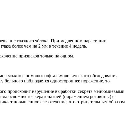
ещение глазного яблока. При медленном нарастании
лаза более чем на 2 мм в течение 4 недель.
появление признаков только на одном.
органа можно с помощью офтальмологического обследования.
 у больного наблюдается одностороннее поражение, то
 этого происходит нарушение выработки секрета мейбомиевыми
льма осложняется кератопатией (поражением роговицы) с
зникает повышенное слезотечение, что отрицательным образом