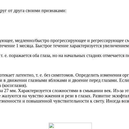
руг от друга своими признаками:
рующее, медленно/быстро прогрессирующее и регрессирующее см
ечение 1 месяца. Быстрое течение характеризуется увеличением г
. е. поражается оба глаза, но на начальных стадиях отмечается 
протекает латентно, т. е. без симптомов. Определить изменения 
ти в движении глазными яблоками и двоение перед глазами. Если
(косоглазия).
 на 27 мм. Характеризуется сложностями в смыкании век. Из-за
 жалуются на чувство жжения и рези в глазах. Развитие экзофта
езненности и повышенной чувствительности к свету. Иногда во