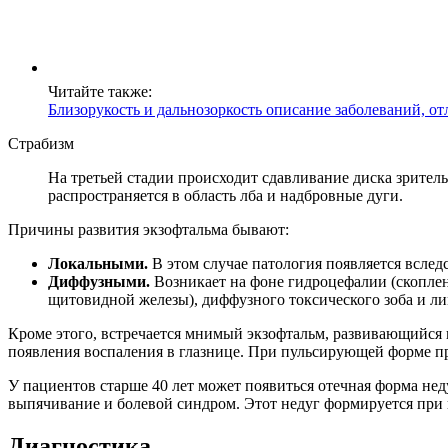
Читайте также:
Близорукость и дальнозоркость описание заболеваний, о
Страбизм
На третьей стадии происходит сдавливание диска зритель
распространяется в область лба и надбровные дуги.
Причины развития экзофтальма бывают:
Локальными.
В этом случае патология появляется всле
Диффузными.
Возникает на фоне гидроцефалии (скоплен
щитовидной железы), диффузного токсического зоба и л
Кроме этого, встречается мнимый экзофтальм, развивающийся н
появления воспаления в глазнице. При пульсирующей форме про
У пациентов старше 40 лет может появиться отечная форма нед
выпячивание и болевой синдром. Этот недуг формируется при
Диагностика