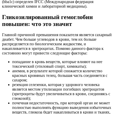
(hba1c) определен IFCC (Международная федерация
клинической химии и лабораторной медицины).
Гликозилированный гемоглобин
повышен: что это значит
Главной причиной превышения показателя является сахарный
диабет. Чем больше углеводов в крови, тем их больше
распределяется по биологическим жидкостям, и
накапливается в эритроцитах. Помимо данного фактора к
состоянию могут привести следующие факторы:
попадание в кровь веществ, которые влияют на нее
токсический (этиловый спирт, химикаты);
анемия, в результате которой снижается количество
красных кровяных телец, большая часть соединяется с
сахаром;
резекция селезенки, которая у здорового человека
является местом утилизации погибших эритроцитов
(эритроциты будут увеличиваться в крови, соединяясь с
глюкозой);
почечная недостаточность, при которой орган не может
полностью выполнять функцию выведения избыточных
веществ, глюкоза будет накапливаться в крови и тканях,