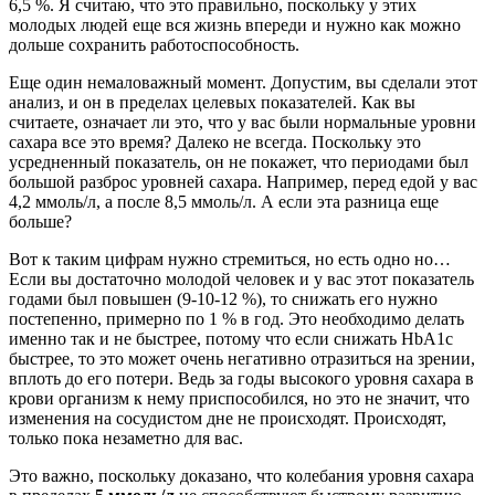
6,5 %. Я считаю, что это правильно, поскольку у этих
молодых людей еще вся жизнь впереди и нужно как можно
дольше сохранить работоспособность.
Еще один немаловажный момент. Допустим, вы сделали этот
анализ, и он в пределах целевых показателей. Как вы
считаете, означает ли это, что у вас были нормальные уровни
сахара все это время? Далеко не всегда. Поскольку это
усредненный показатель, он не покажет, что периодами был
большой разброс уровней сахара. Например, перед едой у вас
4,2 ммоль/л, а после 8,5 ммоль/л. А если эта разница еще
больше?
Вот к таким цифрам нужно стремиться, но есть одно но…
Если вы достаточно молодой человек и у вас этот показатель
годами был повышен (9-10-12 %), то снижать его нужно
постепенно, примерно по 1 % в год. Это необходимо делать
именно так и не быстрее, потому что если снижать HbA1c
быстрее, то это может очень негативно отразиться на зрении,
вплоть до его потери. Ведь за годы высокого уровня сахара в
крови организм к нему приспособился, но это не значит, что
изменения на сосудистом дне не происходят. Происходят,
только пока незаметно для вас.
Это важно, поскольку доказано, что колебания уровня сахара