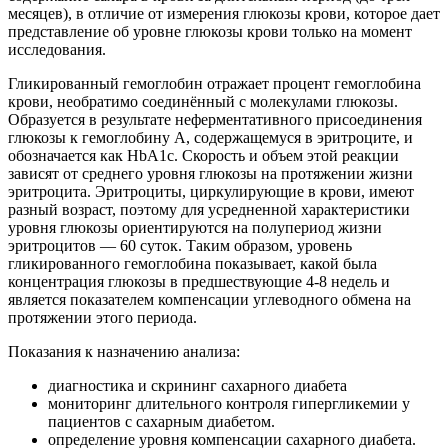
месяцев), в отличие от измерения глюкозы крови, которое дает
представление об уровне глюкозы крови только на момент
исследования.
Гликированный гемоглобин отражает процент гемоглобина
крови, необратимо соединённый с молекулами глюкозы.
Образуется в результате неферментативного присоединения
глюкозы к гемоглобину A, содержащемуся в эритроците, и
обозначается как HbA1c. Скорость и объем этой реакции
зависят от среднего уровня глюкозы на протяжении жизни
эритроцита. Эритроциты, циркулирующие в крови, имеют
разный возраст, поэтому для усредненной характеристики
уровня глюкозы ориентируются на полупериод жизни
эритроцитов — 60 суток. Таким образом, уровень
гликированного гемоглобина показывает, какой была
концентрация глюкозы в предшествующие 4-8 недель и
является показателем компенсации углеводного обмена на
протяжении этого периода.
Показания к назначению анализа:
диагностика и скрининг сахарного диабета
мониторинг длительного контроля гипергликемии у
пациентов с сахарным диабетом.
определение уровня компенсации сахарного диабета.