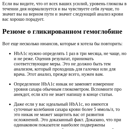
Если вы видите, что от всех ваших усилий, уровень глюкозы в
течении дня нормализуется и вы чувствуете себя лучше, то
значит вы на верном пути и значит следующий анализ крови
вас хорошо порадует.
Резюме о гликированном гемоглобине
Вот еще несколько нюансов, которые я хотела бы повторить:
HbA1c нужно определять 1 раз в три месяца, не чаще, но
и не реже. Оценив результат, принимать
соответствующие меры. Это не должно быть тем
анализом, который проходишь для галочки или для
врача. Этот анализ, прежде всего, нужен вам.
Определение HbA1c никак не заменяет измерение
уровня сахара обычным глюкометром. Вспомните про
анекдот, если кто не знает напишу в конце статьи.
Даже если у вас идеальный HbA1c, но имеются
суточные колебания сахара крови более 5 ммоль/л, то
это никак не может защитить вас от развития
осложнений. Это доказанный факт. Доказано, что при
одинаковом показателе наиболее подвержены