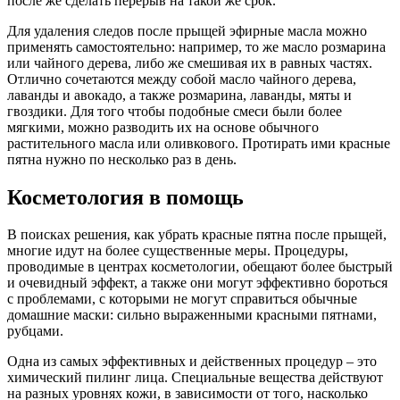
после же сделать перерыв на такой же срок.
Для удаления следов после прыщей эфирные масла можно
применять самостоятельно: например, то же масло розмарина
или чайного дерева, либо же смешивая их в равных частях.
Отлично сочетаются между собой масло чайного дерева,
лаванды и авокадо, а также розмарина, лаванды, мяты и
гвоздики. Для того чтобы подобные смеси были более
мягкими, можно разводить их на основе обычного
растительного масла или оливкового. Протирать ими красные
пятна нужно по несколько раз в день.
Косметология в помощь
В поисках решения, как убрать красные пятна после прыщей,
многие идут на более существенные меры. Процедуры,
проводимые в центрах косметологии, обещают более быстрый
и очевидный эффект, а также они могут эффективно бороться
с проблемами, с которыми не могут справиться обычные
домашние маски: сильно выраженными красными пятнами,
рубцами.
Одна из самых эффективных и действенных процедур – это
химический пилинг лица. Специальные вещества действуют
на разных уровнях кожи, в зависимости от того, насколько