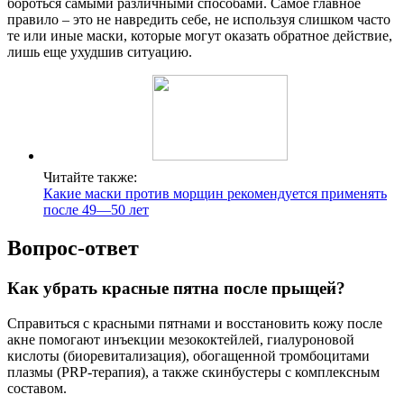
бороться самыми различными способами. Самое главное
правило – это не навредить себе, не используя слишком часто
те или иные маски, которые могут оказать обратное действие,
лишь еще ухудшив ситуацию.
Читайте также:
Какие маски против морщин рекомендуется применять
после 49—50 лет
Вопрос-ответ
Как убрать красные пятна после прыщей?
Справиться с красными пятнами и восстановить кожу после
акне помогают инъекции мезококтейлей, гиалуроновой
кислоты (биоревитализация), обогащенной тромбоцитами
плазмы (PRP-терапия), а также скинбустеры с комплексным
составом.