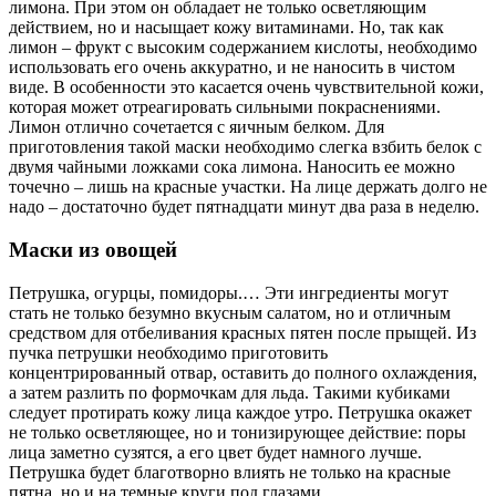
лимона. При этом он обладает не только осветляющим
действием, но и насыщает кожу витаминами. Но, так как
лимон – фрукт с высоким содержанием кислоты, необходимо
использовать его очень аккуратно, и не наносить в чистом
виде. В особенности это касается очень чувствительной кожи,
которая может отреагировать сильными покраснениями.
Лимон отлично сочетается с яичным белком. Для
приготовления такой маски необходимо слегка взбить белок с
двумя чайными ложками сока лимона. Наносить ее можно
точечно – лишь на красные участки. На лице держать долго не
надо – достаточно будет пятнадцати минут два раза в неделю.
Маски из овощей
Петрушка, огурцы, помидоры.… Эти ингредиенты могут
стать не только безумно вкусным салатом, но и отличным
средством для отбеливания красных пятен после прыщей. Из
пучка петрушки необходимо приготовить
концентрированный отвар, оставить до полного охлаждения,
а затем разлить по формочкам для льда. Такими кубиками
следует протирать кожу лица каждое утро. Петрушка окажет
не только осветляющее, но и тонизирующее действие: поры
лица заметно сузятся, а его цвет будет намного лучше.
Петрушка будет благотворно влиять не только на красные
пятна, но и на темные круги под глазами.