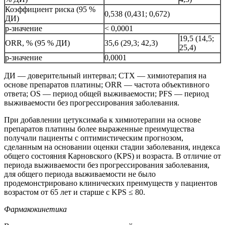
Коэффициент риска (95 %
0,538 (0,431; 0,672)
ДИ)
р-значение
< 0,0001
19,5 (14,5;
ORR, % (95 % ДИ)
35,6 (29,3; 42,3)
25,4)
р-значение
0,0001
ДИ — доверительный интервал; СТХ — химиотерапия на
основе препаратов платины; ORR — частота объективного
ответа; OS — период общей выживаемости; PFS — период
выживаемости без прогрессирования заболевания.
При добавлении цетуксимаба к химиотерапии на основе
препаратов платины более выраженные преимущества
получали пациенты с оптимистическим прогнозом,
сделанным на основании оценки стадии заболевания, индекса
общего состояния Карновского (KPS) и возраста. В отличие от
периода выживаемости без прогрессирования заболевания,
для общего периода выживаемости не было
продемонстрировано клинических преимуществ у пациентов
возрастом от 65 лет и старше с KPS ≤ 80.
Фармакокинетика