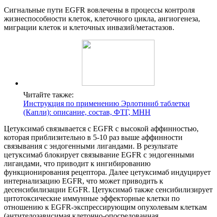
Сигнальные пути EGFR вовлечены в процессы контроля
жизнеспособности клеток, клеточного цикла, ангиогенеза,
миграции клеток и клеточных инвазий/метастазов.
Читайте также:
Инструкция по применению Эрлотиниб таблетки
(Капли): описание, состав, ФТГ, МНН
Цетуксимаб связывается с EGFR с высокой аффинностью,
которая приблизительно в 5-10 раз выше аффинности
связывания с эндогенными лигандами. В результате
цетуксимаб блокирует связывание EGFR с эндогенными
лигандами, что приводит к ингибированию
функционирования рецептора. Далее цетуксимаб индуцирует
интернализацию EGFR, что может приводить к
десенсибилизации EGFR. Цетуксимаб также сенсибилизирует
цитотоксические иммунные эффекторные клетки по
отношению к EGFR-экспрессирующим опухолевым клеткам
(антителозависимая клеточно-опосредованная