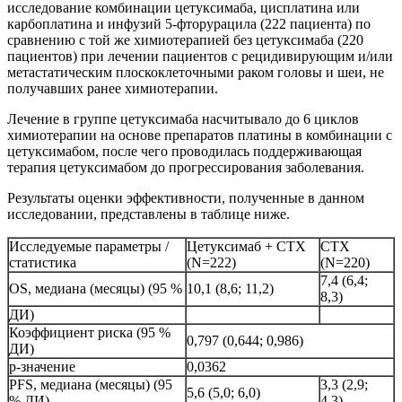
исследование комбинации цетуксимаба, цисплатина или
карбоплатина и инфузий 5-фторурацила (222 пациента) по
сравнению с той же химиотерапией без цетуксимаба (220
пациентов) при лечении пациентов с рецидивирующим и/или
метастатическим плоскоклеточными раком головы и шеи, не
получавших ранее химиотерапии.
Лечение в группе цетуксимаба насчитывало до 6 циклов
химиотерапии на основе препаратов платины в комбинации с
цетуксимабом, после чего проводилась поддерживающая
терапия цетуксимабом до прогрессирования заболевания.
Результаты оценки эффективности, полученные в данном
исследовании, представлены в таблице ниже.
Исследуемые параметры /
Цетуксимаб + СТХ
СТХ
статистика
(N=222)
(N=220)
7,4 (6,4;
OS, медиана (месяцы) (95 %
10,1 (8,6; 11,2)
8,3)
ДИ)
Коэффициент риска (95 %
0,797 (0,644; 0,986)
ДИ)
р-значение
0,0362
PFS, медиана (месяцы) (95
3,3 (2,9;
5,6 (5,0; 6,0)
% ДИ)
4,3)