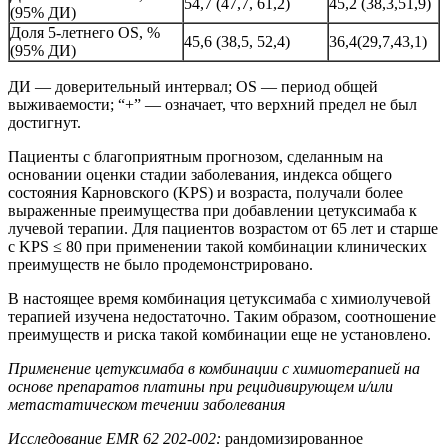
54,7 (47,7, 61,2)
45,2 (38,3,51,9)
(95% ДИ)
Доля 5-летнего OS, %
45,6 (38,5, 52,4)
36,4(29,7,43,1)
(95% ДИ)
ДИ — доверительный интервал; OS — период общей
выживаемости; “+” — означает, что верхний предел не был
достигнут.
Пациенты с благоприятным прогнозом, сделанным на
основании оценки стадии заболевания, индекса общего
состояния Карновского (KPS) и возраста, получали более
выраженные преимущества при добавлении цетуксимаба к
лучевой терапии. Для пациентов возрастом от 65 лет и старше
с KPS ≤ 80 при применении такой комбинации клинических
преимуществ не было продемонстрировано.
В настоящее время комбинация цетуксимаба с химиолучевой
терапией изучена недостаточно. Таким образом, соотношение
преимуществ и риска такой комбинации еще не установлено.
Применение цетуксимаба в комбинации с химиотерапией на
основе препаратов платины при рецидивирующем и/или
метастатическом течении заболевания
Исследование
EMR
62
202-002:
рандомизированное