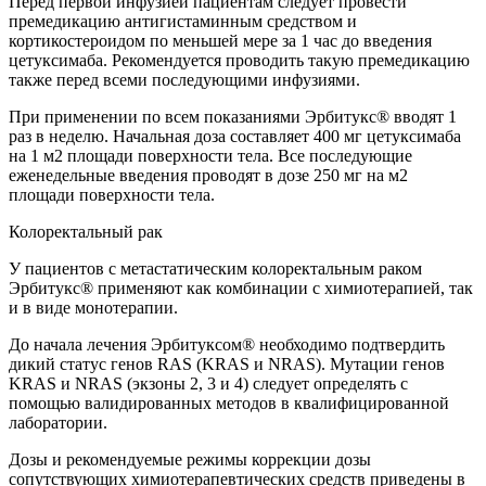
Перед первой инфузией пациентам следует провести
премедикацию антигистаминным средством и
кортикостероидом по меньшей мере за 1 час до введения
цетуксимаба. Рекомендуется проводить такую премедикацию
также перед всеми последующими инфузиями.
При применении по всем показаниями Эрбитукс® вводят 1
раз в неделю. Начальная доза составляет 400 мг цетуксимаба
на 1 м2 площади поверхности тела. Все последующие
еженедельные введения проводят в дозе 250 мг на м2
площади поверхности тела.
Колоректальный рак
У пациентов с метастатическим колоректальным раком
Эрбитукс® применяют как комбинации с химиотерапией, так
и в виде монотерапии.
До начала лечения Эрбитуксом® необходимо подтвердить
дикий статус генов RAS (KRAS и NRAS). Мутации генов
KRAS и NRAS (экзоны 2, 3 и 4) следует определять с
помощью валидированных методов в квалифицированной
лаборатории.
Дозы и рекомендуемые режимы коррекции дозы
сопутствующих химиотерапевтических средств приведены в