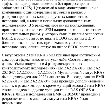
эффект на период выживаемости без прогрессирования
заболевания (PFS). Цетуксимаб в виде монотерапии или в
комбинации с химиотерапией изучался в рамках 5
рандомизированных контролируемых клинических
исследований, а также в нескольких дополнительных
исследованиях. В 5 рандомизированных исследованиях
принимали участие всего 3734 пациента с метастатическим
колоректальным раком, у которых была выявлена экспрессия
EGFR, а общий статус по шкале ECOG составлял ≤ 2. У
большинства пациентов, принимавших участие в
исследованиях, общий статус по шкале ECOG составлял ≤ 1.
Статус экзона 2 гена KRAS был признан прогностическим
фактором эффективности цетуксимаба. Соответствующие
данные были получены в 4 рандомизированных
контролируемых исследованиях (EMR 62 202-013, EMR 62
202-047, СА225006 и СА225025). Мутационный статус KRAS
был подтвержден для 2072 пациентов. В исследованиях EMR
62 202-013 и EMR 62 202-047 был проведен дополнительный
анализ, в рамках которого кроме мутаций экзона 2 гена KRAS
также определяли другие мутации генов RAS (NRAS и
KRAS). Лишь в исследовании EMR 62 202-007 проведение
ретроспективного анализа статуса гена KRAS было
невозможно.