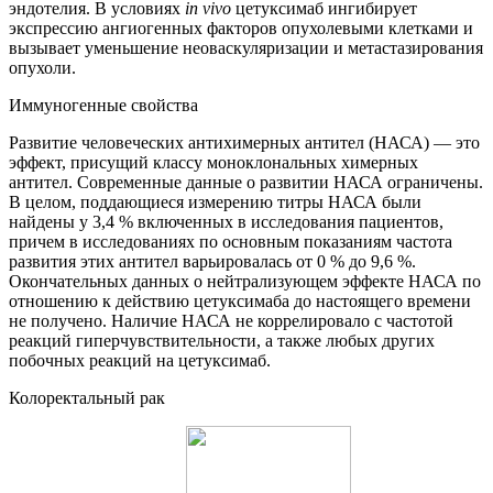
эндотелия. В условиях
in
vivo
цетуксимаб ингибирует
экспрессию ангиогенных факторов опухолевыми клетками и
вызывает уменьшение неоваскуляризации и метастазирования
опухоли.
Иммуногенные свойства
Развитие человеческих антихимерных антител (НАСА) — это
эффект, присущий классу моноклональных химерных
антител. Современные данные о развитии НАСА ограничены.
В целом, поддающиеся измерению титры НАСА были
найдены у 3,4 % включенных в исследования пациентов,
причем в исследованиях по основным показаниям частота
развития этих антител варьировалась от 0 % до 9,6 %.
Окончательных данных о нейтрализующем эффекте НАСА по
отношению к действию цетуксимаба до настоящего времени
не получено. Наличие НАСА не коррелировало с частотой
реакций гиперчувствительности, а также любых других
побочных реакций на цетуксимаб.
Колоректальный рак