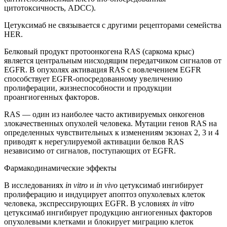
цитотоксичность, ADCC).
Цетуксимаб не связывается с другими рецепторами семейства
HER.
Белковый продукт протоонкогена RAS (саркома крыс)
является центральным нисходящим передатчиком сигналов от
EGFR. В опухолях активация RAS с вовлечением EGFR
способствует EGFR-опосредованному увеличению
пролиферации, жизнеспособности и продукции
проангиогенных факторов.
RAS — один из наиболее часто активируемых онкогенов
злокачественных опухолей человека. Мутации генов RAS на
определенных чувствительных к изменениям экзонах 2, 3 и 4
приводят к нерегулируемой активации белков RAS
независимо от сигналов, поступающих от EGFR.
Фармакодинамические эффекты
В исследованиях
in
vitro
и
in
vivo
цетуксимаб ингибирует
пролиферацию и индуцирует апоптоз опухолевых клеток
человека, экспрессирующих EGFR. В условиях
in
vitro
цетуксимаб ингибирует продукцию ангиогенных факторов
опухолевыми клетками и блокирует миграцию клеток