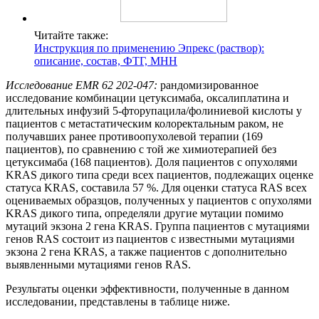
Читайте также:
Инструкция по применению Эпрекс (раствор):
описание, состав, ФТГ, МНН
Исследование
EMR
62 202-047:
рандомизированное
исследование комбинации цетуксимаба, оксалиплатина и
длительных инфузий 5-фторупацила/фолиниевой кислоты у
пациентов с метастатическим колоректальным раком, не
получавших ранее противоопухолевой терапии (169
пациентов), по сравнению с той же химиотерапией без
цетуксимаба (168 пациентов). Доля пациентов с опухолями
KRAS дикого типа среди всех пациентов, подлежащих оценке
статуса KRAS, составила 57 %. Для оценки статуса RAS всех
оцениваемых образцов, полученных у пациентов с опухолями
KRAS дикого типа, определяли другие мутации помимо
мутаций экзона 2 гена KRAS. Группа пациентов с мутациями
генов RAS состоит из пациентов с известными мутациями
экзона 2 гена KRAS, а также пациентов с дополнительно
выявленными мутациями генов RAS.
Результаты оценки эффективности, полученные в данном
исследовании, представлены в таблице ниже.