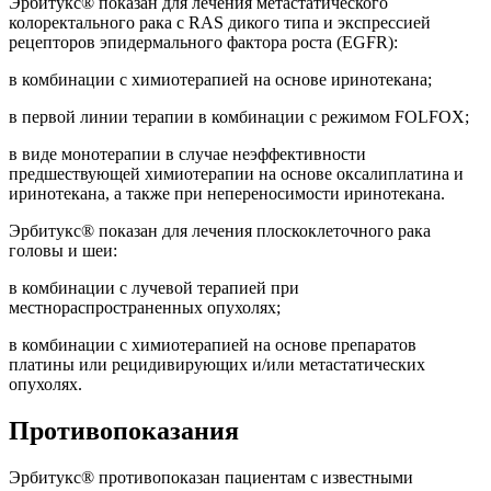
Эрбитукс® показан для лечения метастатического
колоректального рака с RAS дикого типа и экспрессией
рецепторов эпидермального фактора роста (EGFR):
в комбинации с химиотерапией на основе иринотекана;
в первой линии терапии в комбинации с режимом FOLFOX;
в виде монотерапии в случае неэффективности
предшествующей химиотерапии на основе оксалиплатина и
иринотекана, а также при непереносимости иринотекана.
Эрбитукс® показан для лечения плоскоклеточного рака
головы и шеи:
в комбинации с лучевой терапией при
местнораспространенных опухолях;
в комбинации с химиотерапией на основе препаратов
платины или рецидивирующих и/или метастатических
опухолях.
Противопоказания
Эрбитукс® противопоказан пациентам с известными