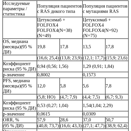
Исследуемые
Популяция пациентов
Популяция пациентов
параметры /
с RAS дикого типа
с мутациями RAS
статистика
Цетуксимаб +
Цетуксимаб +
FOLFOX4
FOLFOX4
FOLFOX4(N=38)
FOLFOX4(N=92)
(N=49)
(N=75)
OS, медиана
(месяцы)(95 %
19,8
17,8
13,5
17,8
ДИ)
(16,6; 25,4)
(13,8; 23,9)
(12,1; 17,7)
(15,9; 23,6)
Коэффициент
0,94 (0,56; 1,56)
1,29 (0,91; 1,84)
риска (95 % ДИ)
р-значение
0,8002
0,1573
PFS, медиана
(месяцы)(95 %
12,0
5,8
5,6
7,8
ДИ)
(5,8; НО)
(4,7; 7,9)
(4,4; 7,5)
(6,7; 9,3)
Коэффициент
0,53 (0,27; 1,04)
1,54(1,04; 2,29)
риска (95 % ДИ)
р-значение
0,0615
0,0309
ORR, %
57,9
28,6
37,0
50,7
(95 % ДИ)
(40,8; 73,7)
(16,6; 43,3)
(27,1; 47,7)
(38,9; 62,4)