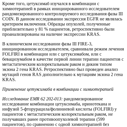
Кроме того, цетуксимаб изучался в комбинации с
химиотерапией в рамках инициированного исследователем
рандомизированного контролируемого исследования фазы III
COIN. В данном исследовании экспрессия EGFR не являлась
критерием включения. Образцы опухолей, полученные
приблизительно у 81 % пациентов, ретроспективно были
проанализированы на наличие экспрессии KRAS.
В клиническом исследовании фазы III FIRE-3,
инициированном исследователем, сравнивали режим лечения
FOLFIRI в комбинации или с цетуксимабом, или с
бевацизумабом в качестве первой линии терапии пациентов с
метастатическим колоректальным раком и диким типом
экзона 2 гена KRAS. Ретроспективно был проведен анализ
мутаций генов RAS дополнительно к мутациям экзона 2 гена
KRAS.
Применение цетуксимаба в комбинации с химиотерапией
Исследование
EMR
62 202-013:
рандомизированное
исследование комбинации цетуксимаба, иринотекана и
инфузий 5-фторурацила/фолиниевой кислоты (FOLFIRI) у
пациентов с метастатическим колоректальным раком, не
получавших ранее противоопухолевой терапии (599
пациентов), по сравнению с одной химиотерапией без