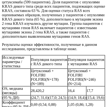
цетуксимаба (599 пациентов). Доля пациентов с опухолями
KRAS дикого типа среди всех пациентов, подлежащих оценке
KRAS, составила 63 %. Для оценки статуса RAS всех
оцениваемых образцов, полученных у пациентов с опухолями
KRAS дикого типа (65 %), дополнительно к мутациям экзона
2 гена KRAS изучались другие мутации. Группа пациентов с
мутациями генов RAS включает пациентов с известными
мутациями экзона 2 гена KRAS, а также пациентов с
дополнительно выявленными мутациями генов RAS.
Результаты оценки эффективности, полученные в данном
исследовании, представлены в таблице ниже.
Исследуемые
Популяция пациентов
Популяция пациентов
параметры /
с RAS дикого типа
с мутациями RAS
статистика
Цетуксимаб +
Цетуксимаб +
FOLFIRI
FOLFIRI
FOLFIRI(N=178)
FOLFIRI(N=246)
(N=189)
(N=214)
OS, медиана
28,420,2
16,4
17,7
(месяцы)
(95 % ДИ)
(24,7; 31,6)(17,0; 24,5)
(14,9; 18,4)
(15,4; 19,6)
Коэффициент
0,69 (0,54; 0,88)
1,05 (0,86; 1,28)
риска (95 % ДИ)