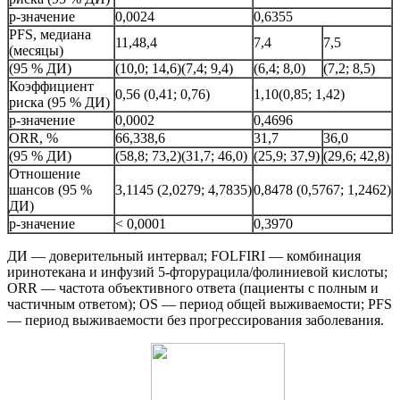
р-значение
0,0024
0,6355
PFS, медиана
11,48,4
7,4
7,5
(месяцы)
(95 % ДИ)
(10,0; 14,6)(7,4; 9,4)
(6,4; 8,0)
(7,2; 8,5)
Коэффициент
0,56 (0,41; 0,76)
1,10(0,85; 1,42)
риска (95 % ДИ)
р-значение
0,0002
0,4696
ORR, %
66,338,6
31,7
36,0
(95 % ДИ)
(58,8; 73,2)(31,7; 46,0)
(25,9; 37,9)
(29,6; 42,8)
Отношение
шансов (95 %
3,1145 (2,0279; 4,7835)
0,8478 (0,5767; 1,2462)
ДИ)
р-значение
< 0,0001
0,3970
ДИ — доверительный интервал; FOLFIRI — комбинация
иринотекана и инфузий 5-фторурацила/фолиниевой кислоты;
ORR — частота объективного ответа (пациенты с полным и
частичным ответом); OS — период общей выживаемости; PFS
— период выживаемости без прогрессирования заболевания.