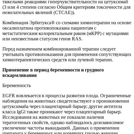
тяжелыми реакциями гиперчувствительности на цетуксимаб
(3 или 4 степени согласно Общим критериям токсичности для
нежелательных явлений (СТСАЕ)).
Комбинация Эрбитукса® со схемами химиотерапии на основе
оксалиплатина противопоказана пациентам с
метастатическим колоректальным раком (мКРР) с мутациями
или неизвестным статусом генов RAS.
Перед назначением комбинированной терапии следует
учитывать противопоказания для применения сопутствующих
химиотерапевтических средств или лучевой терапии.
Применение в период беременности и грудного
вскармливания
Беременность
EGFR вовлекается в процессы развития плода. Ограниченные
наблюдения на животных свидетельствуют о проникновении
цетуксимаба через плацентарный барьер; другие антитела
класса IgGl также проникают через плацентарный барьер.
Исследования на животных не показали наличия
тератогенных свойств, однако наблюдалось дозозависимое
увеличение частоты выкидышей. Данных о применении
препарата у беременных или кормящих грудью женщин