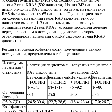
% общей группы пациентов с опухолями с диким типом
экзона 2 гена KRAS (592 пациента). Из них 342 пациента
имели опухоли с RAS дикого типа, тогда как мутации генов
RAS были выявлены у 65 пациентов. Группа пациентов с
опухолями с мутациями генов RAS включает этих 65
пациентов вместе с 113 пациентами, имевшими опухоли с
мутациями экзона 2 гена KRAS, которые проходили лечение
перед включением в исследование, участие в котором
ограничивалось пациентами с мКРР сэкзоном 2 гена KRAS
дикого типа.
Результаты оценки эффективности, полученные в данном
исследовании, представлены в таблице ниже.
Исследуемые
Популяция пациентов с
Популяция пациентов с
параметры /
статистика
RAS дикого типа
мутациями RAS
Цетуксимаб
Бевацизумаб
Цетуксимаб
Бевацизума
+ FOLFIRI
+ FOLFIRI
+ FOLFIRI
+ FOLFIRI
(N=171)
(N=171)
(N=92)
(N=86)
OS, медиана
33,1
25,6
20,3
20,6
(месяцы)
(95 % ДИ)
(24,5; 39,4)
(22,7; 28,6)
(16,4; 23,4)
(17,0; 26,7)
Коэффициент
риска (95 %
0,70 (0,53; 0,92)
1,09(0,78; 1,52)