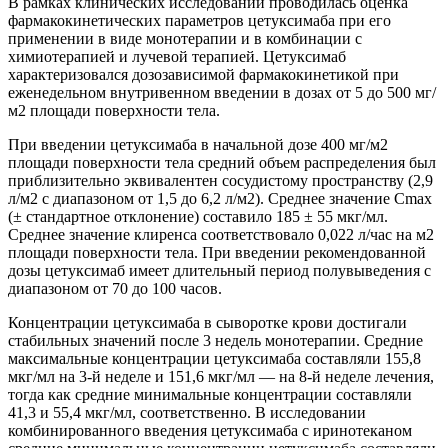
В рамках клинических исследований проводилась оценка
фармакокинетических параметров цетуксимаба при его
применении в виде монотерапии и в комбинации с
химиотерапией и лучевой терапией. Цетуксимаб
характеризовался дозозависимой фармакокинетикой при
еженедельном внутривенном введении в дозах от 5 до 500 мг/
м2 площади поверхности тела.
При введении цетуксимаба в начальной дозе 400 мг/м2
площади поверхности тела средний объем распределения был
приблизительно эквивалентен сосудистому пространству (2,9
л/м2 с диапазоном от 1,5 до 6,2 л/м2). Среднее значение Сmах
(± стандартное отклонение) составило 185 ± 55 мкг/мл.
Среднее значение клиренса соответствовало 0,022 л/час на м2
площади поверхности тела. При введении рекомендованной
дозы цетуксимаб имеет длительный период полувыведения с
диапазоном от 70 до 100 часов.
Концентрации цетуксимаба в сыворотке крови достигали
стабильных значений после 3 недель монотерапии. Средние
максимальные концентрации цетуксимаба составляли 155,8
мкг/мл на 3-й неделе и 151,6 мкг/мл — на 8-й неделе лечения,
тогда как средние минимальные концентрации составляли
41,3 и 55,4 мкг/мл, соответственно. В исследовании
комбинированного введения цетуксимаба с иринотеканом