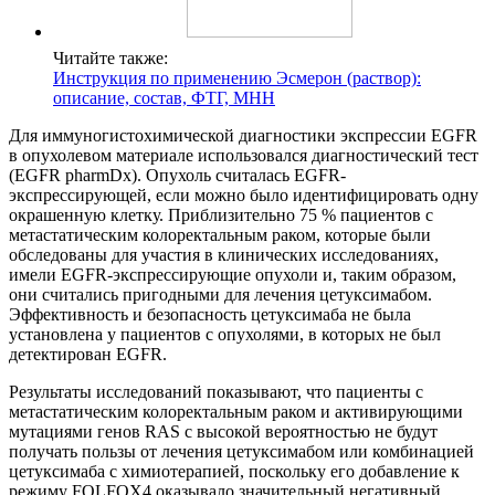
Читайте также:
Инструкция по применению Эсмерон (раствор):
описание, состав, ФТГ, МНН
Для иммуногистохимической диагностики экспрессии EGFR
в опухолевом материале использовался диагностический тест
(EGFR pharmDx). Опухоль считалась EGFR-
экспрессирующей, если можно было идентифицировать одну
окрашенную клетку. Приблизительно 75 % пациентов с
метастатическим колоректальным раком, которые были
обследованы для участия в клинических исследованиях,
имели EGFR-экспрессирующие опухоли и, таким образом,
они считались пригодными для лечения цетуксимабом.
Эффективность и безопасность цетуксимаба не была
установлена у пациентов с опухолями, в которых не был
детектирован EGFR.
Результаты исследований показывают, что пациенты с
метастатическим колоректальным раком и активирующими
мутациями генов RAS с высокой вероятностью не будут
получать пользы от лечения цетуксимабом или комбинацией
цетуксимаба с химиотерапией, поскольку его добавление к
режиму FOLFOX4 оказывало значительный негативный