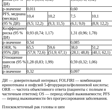
ДИ)
р-значение
0,011
0,60
PFS, медиана
10,4
10,2
7,5
10,1
(месяцы)
(95 % ДИ)
(9,5; 12,2)
(9,3; 11,5)
(6,1; 9,0)
(8,9; 12,2)
Коэффициент
риска (95 %
0,93 (0,74; 1,17)
1,31 (0,96; 1,78)
ДИ)
р-значение
0,54
0,085
ORR, %
65,5
59,6
38,0
51,2
(95% ДИ)
(57,9; 72,6)
(51,9; 67,1)
(28,1; 48,8)
(40,1; 62,1)
Отношение
шансов (95 %
1,28 (0,83; 1,99)
0,59 (0,32; 1,06)
ДИ)
р-значение
0,32
0,097
ДИ — доверительный интервал; FOLFIRI — комбинация
иринотекана и инфузий 5-фторурацила/фолиниевой кислоты;
ORR — частота объективного ответа (пациенты с полным и
частичным ответом); OS — период общей выживаемости; PFS
— период выживаемости без прогрессирования заболевания.
Плоскоклеточный рак головы и шеи