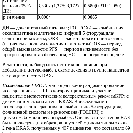
Отношение
шансов (95 %
3,3302 (1,375; 8,172)
0,580(0,311; 1,080)
ДИ)
р-значение
0,0084
0,0865
ДИ — доверительный интервал; FOLFOX4 — комбинация
оксалиплатина и длительных инфузий 5-фторурацила/
фолиниевой кислоты; ORR — частота объективного ответа
(пациенты с полным и частичным ответом); OS — период
общей выживаемости; PFS — период выживаемости без
прогрессирования заболевания, НО — не подлежит оценке.
В частности, наблюдалось негативное влияние при
добавлении цетуксимаба к схеме лечения в группе пациентов
с мутациями генов RAS.
Исследование
FIRE
-3:
многоцентровое рандомизированное
исследование фазы III, в котором принимали участие
пациенты с метастатическим колоректальным раком (мКРР) с
диким типом экзона 2 гена KRAS. В исследовании
непосредственно сравнивали комбинацию 5-фторурацила,
фолиниевой кислоты и иринотекана (FOLFIRI) с
цетуксимабом или бевацизумабом. Оценка статуса генов RAS
была проведена для образцов опухолей с диким типом экзона
2 гена KRAS, полученных у 407 пациентов, что составляло 69