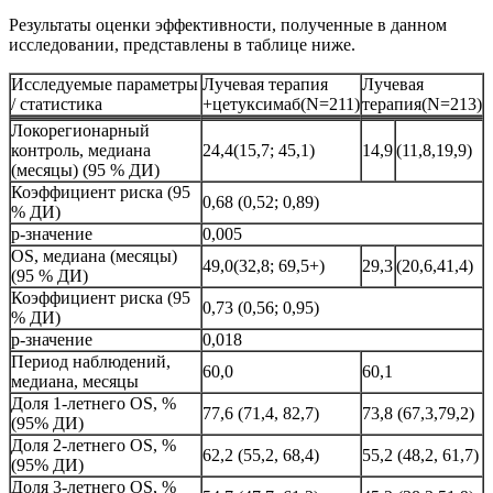
Результаты оценки эффективности, полученные в данном
исследовании, представлены в таблице ниже.
Исследуемые параметры
Лучевая терапия
Лучевая
/ статистика
+цетуксимаб(N=211)
терапия(N=213)
Локорегионарный
контроль, медиана
24,4(15,7; 45,1)
14,9
(11,8,19,9)
(месяцы) (95 % ДИ)
Коэффициент риска (95
0,68 (0,52; 0,89)
% ДИ)
р-значение
0,005
OS, медиана (месяцы)
49,0(32,8; 69,5+)
29,3
(20,6,41,4)
(95 % ДИ)
Коэффициент риска (95
0,73 (0,56; 0,95)
% ДИ)
р-значение
0,018
Период наблюдений,
60,0
60,1
медиана, месяцы
Доля 1-летнего OS, %
77,6 (71,4, 82,7)
73,8 (67,3,79,2)
(95% ДИ)
Доля 2-летнего OS, %
62,2 (55,2, 68,4)
55,2 (48,2, 61,7)
(95% ДИ)
Доля 3-летнего OS, %