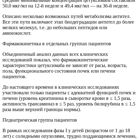
средние минимальные концентрации цетуксимаба составляли
50,0 мкг/мл на 12-й неделе и 49,4 мкг/мл — на 36-й неделе.
Описано несколько возможных путей метаболизма антител.
Все эти пути включают этап биодеградации антител до более
мелких молекул, т.е. до небольших пептидов или
аминокислот.
Фармакокинетика в отдельных группах пациентов
Объединенный анализ данных всех клинических
исследований показал, что фармакокинетические
характеристики цетуксимаба не зависят от расы, возраста,
пола, функционального состояния почек или печени
пациентов.
До настоящего времени в клинических исследованиях
участвовали только пациенты с адекватной функцией почек и
печени (уровень креатинина в сыворотке крови в ≤ 1,5 раза,
активность трансаминаз в ≤ 5 раз, уровень билирубина в ≤ 1,5
раза выше верхней границы нормы).
Педиатрическая группа пациентов
В рамках исследования фазы I у детей (возрастом от 1 до 18
лет) с солидными опухолями, трудно поддающимися лечению,