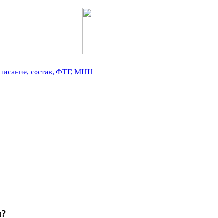
писание, состав, ФТГ, МНН
я?