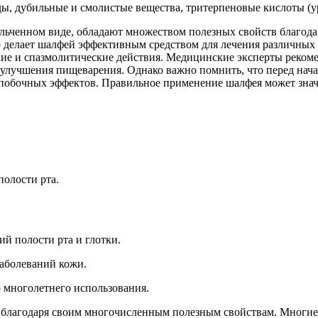
ы, дубильные и смолистые вещества, тритерпеновые кислоты (ур
ельченном виде, обладают множеством полезных свойств благода
о делает шалфей эффективным средством для лечения различных
кие и спазмолитические действия. Медицинские эксперты реком
ля улучшения пищеварения. Однако важно помнить, что перед нач
побочных эффектов. Правильное применение шалфея может знач
полости рта.
й полости рта и глотки.
аболеваний кожи.
 многолетнего использования.
благодаря своим многочисленным полезным свойствам. Многие п