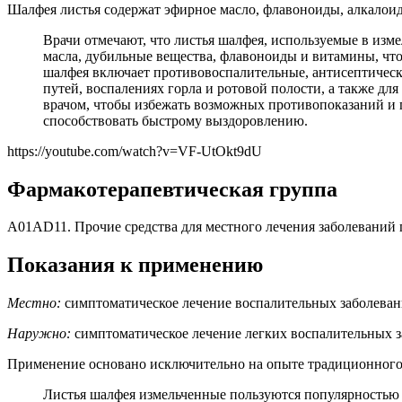
Шалфея листья содержат эфирное масло, флавоноиды, алкалоид
Врачи отмечают, что листья шалфея, используемые в изм
масла, дубильные вещества, флавоноиды и витамины, чт
шалфея включает противовоспалительные, антисептичес
путей, воспалениях горла и ротовой полости, а также д
врачом, чтобы избежать возможных противопоказаний и 
способствовать быстрому выздоровлению.
https://youtube.com/watch?v=VF-UtOkt9dU
Фармакотерапевтическая группа
A01AD11. Прочие средства для местного лечения заболеваний 
Показания к применению
М
естно:
симптоматическое лечение воспалительных заболевани
Наружно:
симптоматическое лечение легких воспалительных з
Применение основано исключительно на опыте традиционного
Листья шалфея измельченные пользуются популярностью 