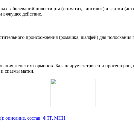
х заболеваний полости рта (стоматит, гингивит) и глотки (анг
и вяжущее действие.
тительного происхождения (ромашка, шалфей) для полоскания го
ования женских гормонов. Балансирует эстроген и прогестерон, 
 и спазмы матки.
): описание, состав, ФТГ, МНН