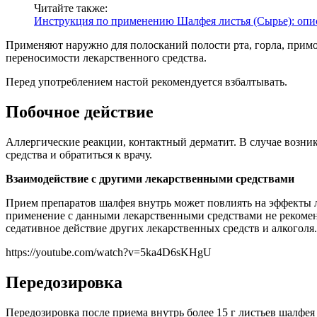
Читайте также:
Инструкция по применению Шалфея листья (Сырье): опи
Применяют наружно для полосканий полости рта, горла, примоч
переносимости лекарственного средства.
Перед употреблением настой рекомендуется взбалтывать.
Побочное действие
Аллергические реакции, контактный дерматит. В случае возни
средства и обратиться к врачу.
Взаимодействие с дру
гими лекарственными средствами
Прием препаратов шалфея внутрь может повлиять на эффекты 
применение с данными лекарственными средствами не рекомен
седативное действие других лекарственных средств и алкоголя
https://youtube.com/watch?v=5ka4D6sKHgU
Передозировка
Передозировка после приема внутрь более 15 г листьев шалфе