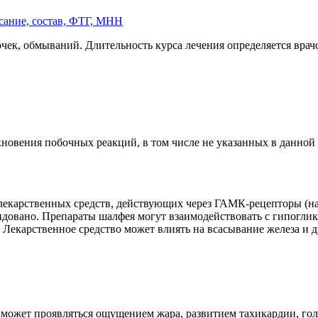
сание, состав, ФТГ, МНН
ек, обмываний. Длительность курса лечения определяется врачо
кновения побочных реакций, в том числе не указанных в данной
лекарственных средств, действующих через ГАМК-рецепторы (н
довано. Препараты шалфея могут взаимодействовать с гипогли
. Лекарственное средство может влиять на всасывание железа и 
я может проявляться ощущением жара, развитием тахикардии, го