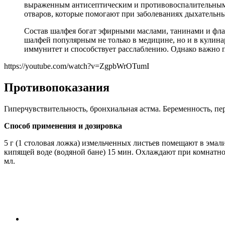
выраженным антисептическим и противовоспалительным д
отваров, которые помогают при заболеваниях дыхательны
Состав шалфея богат эфирными маслами, танинами и флав
шалфей популярным не только в медицине, но и в кулина
иммунитет и способствует расслаблению. Однако важно 
https://youtube.com/watch?v=ZgpbWrOTumI
Противопоказания
Гиперчувствительность, бронхиальная астма. Беременность, пер
Способ применения и дозировка
5 г (1 столовая ложка) измельченных листьев помещают в эма
кипящей воде (водяной бане) 15 мин. Охлаждают при комнатно
мл.