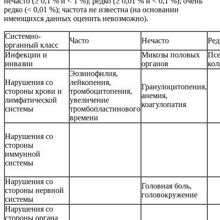
нечасто (≥ 0,1 % и < 1 %); редко (≥ 0,01 % и < 0,1 %); очень
редко (< 0,01 %); частота не известна (на основании
имеющихся данных оценить невозможно).
Системно-
Часто
Нечасто
Ред
органный класс
Инфекции и
Микозы половых
Пс
инвазии
органов
кол
Эозинофилия,
Нарушения со
лейкопения,
Гранулоцитопения,
стороны крови и
тромбоцитопения,
анемия,
лимфатической
увеличение
коагулопатия
системы
тромбопластинового
времени
Нарушения со
стороны
иммунной
системы
Нарушения со
Головная боль,
стороны нервной
головокружение
системы
Нарушения со
стороны органа