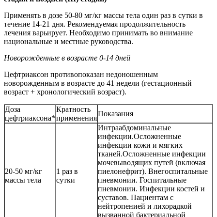
Применять в дозе 50-80 мг/кг массы тела один раз в сутки в
течение 14-21 дня. Рекомендуемая продолжительность
лечения варьирует. Необходимо принимать во внимание
национальные и местные руководства.
Новорожденные в возрасте 0-14 дней
Цефтриаксон противопоказан недоношенным
новорожденным в возрасте до 41 недели (гестационный
возраст + хронологический возраст).
Доза
Кратность
Показания
цефтриаксона*
применения
Интраабдоминальные
инфекции.Осложненные
инфекции кожи и мягких
тканей.Осложненные инфекции
мочевыводящих путей (включая
20-50 мг/кг
1 раз в
пиелонефрит). Внегоспитальные
массы тела
сутки
пневмонии. Госпитальные
пневмонии. Инфекции костей и
суставов. Пациентам с
нейтропенией и лихорадкой
вызванной бактериальной