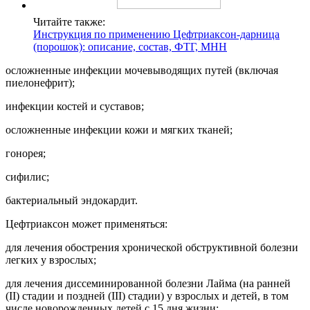
Читайте также:
Инструкция по применению Цефтриаксон-дарница
(порошок): описание, состав, ФТГ, МНН
осложненные инфекции мочевыводящих путей (включая
пиелонефрит);
инфекции костей и суставов;
осложненные инфекции кожи и мягких тканей;
гонорея;
сифилис;
бактериальный эндокардит.
Цефтриаксон может применяться:
для лечения обострения хронической обструктивной болезни
легких у взрослых;
для лечения диссеминированной болезни Лайма (на ранней
(II) стадии и поздней (III) стадии) у взрослых и детей, в том
числе новорожденных детей с 15 дня жизни;