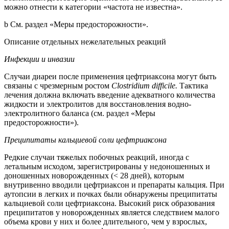
можно отнести к категории «частота не известна».
b См. раздел «Меры предосторожности».
Описание отдельных нежелательных реакций
Инфекции и инвазии
Случаи диареи после применения цефтриаксона могут быть
связаны с чрезмерным ростом
Clostridium
difficile
.
Тактика
лечения должна включать введение адекватного количества
жидкости и электролитов для восстановления водно-
электролитного баланса (см. раздел «Меры
предосторожности»).
Преципитаты кальциевой соли цефтриаксона
Редкие случаи тяжелых побочных реакций, иногда с
летальным исходом, зарегистрированы у недоношенных и
доношенных новорожденных (< 28 дней), которым
внутривенно вводили цефтриаксон и препараты кальция. При
аутопсии в легких и почках были обнаружены преципитаты
кальциевой соли цефтриаксона. Высокий риск образования
преципитатов у новорожденных является следствием малого
объема крови у них и более длительного, чем у взрослых,