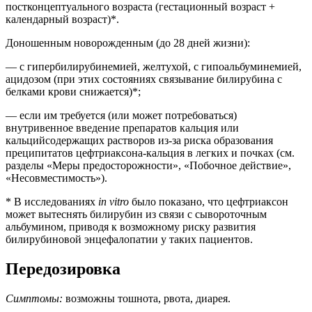
постконцептуального возраста (гестационный возраст +
календарный возраст)*.
Доношенным новорожденным (до 28 дней жизни):
— с гипербилирубинемией, желтухой, с гипоальбуминемией,
ацидозом (при этих состояниях связывание билирубина с
белками крови снижается)*;
— если им требуется (или может потребоваться)
внутривенное введение препаратов кальция или
кальцийсодержащих растворов из-за риска образования
преципитатов цефтриаксона-кальция в легких и почках (см.
разделы «Меры предосторожности», «Побочное действие»,
«Несовместимость»).
* В исследованиях
in
vitro
было показано, что цефтриаксон
может вытеснять билирубин из связи с сывороточным
альбумином, приводя к возможному риску развития
билирубиновой энцефалопатии у таких пациентов.
Передозировка
Симптомы:
возможны тошнота, рвота, диарея.