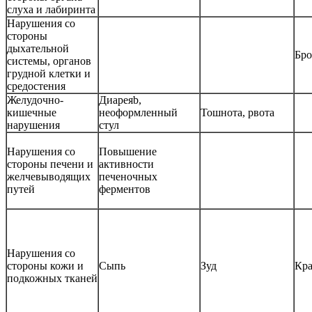
слуха и лабиринта
Нарушения со
стороны
дыхательной
Бро
системы, органов
грудной клетки и
средостения
Желудочно-
Диареяb,
кишечные
неоформленный
Тошнота, рвота
нарушения
стул
Нарушения со
Повышение
стороны печени и
активности
желчевыводящих
печеночных
путей
ферментов
Нарушения со
стороны кожи и
Сыпь
Зуд
Кр
подкожных тканей