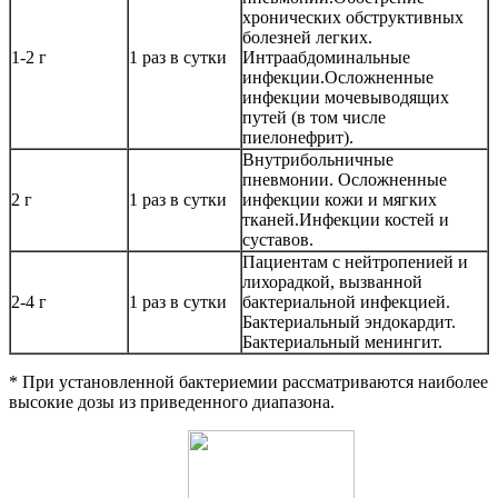
хронических обструктивных
болезней легких.
1-2 г
1 раз в сутки
Интраабдоминальные
инфекции.Осложненные
инфекции мочевыводящих
путей (в том числе
пиелонефрит).
Внутрибольничные
пневмонии. Осложненные
2 г
1 раз в сутки
инфекции кожи и мягких
тканей.Инфекции костей и
суставов.
Пациентам с нейтропенией и
лихорадкой, вызванной
2-4 г
1 раз в сутки
бактериальной инфекцией.
Бактериальный эндокардит.
Бактериальный менингит.
* При установленной бактериемии рассматриваются наиболее
высокие дозы из приведенного диапазона.