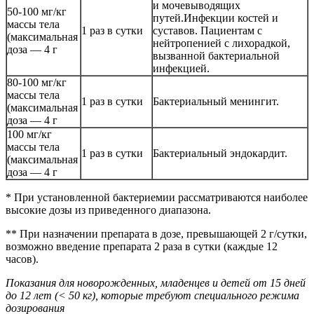
и мочевыводящих
50-100 мг/кг
путей.Инфекции костей и
массы тела
1 раз в сутки
суставов. Пациентам с
(максимальная
нейтропенией с лихорадкой,
доза — 4 г
вызванной бактериальной
инфекцией.
80-100 мг/кг
массы тела
1 раз в сутки
Бактериальный менингит.
(максимальная
доза — 4 г
100 мг/кг
массы тела
1 раз в сутки
Бактериальный эндокардит.
(максимальная
доза — 4 г
* При установленной бактериемии рассматриваются наиболее
высокие дозы из приведенного диапазона.
** При назначении препарата в дозе, превышающей 2 г/сутки,
возможно введение препарата 2 раза в сутки (каждые 12
часов).
Показания для новорожденных, младенцев и детей от 15 дней
до 12 лет (< 50 кг), которые требуют специального режима
дозирования