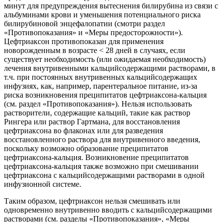
минут для предупреждения вытеснения билирубина из связи с
альбуминами крови и уменьшения потенциального риска
билирубиновой энцефалопатии (смотри раздел
«Противопоказания» и «Меры предосторожности»).
Цефтриаксон противопоказан для применения
новорожденным в возрасте < 28 дней в случаях, если
существует необходимость (или ожидаемая необходимость)
лечения внутривенными кальцийсодержащими растворами, в
т.ч. при постоянных внутривенных кальцийсодержащих
инфузиях, как, например, парентеральное питание, из-за
риска возникновения преципитатов цефтриаксона-кальция
(см. раздел «Противопоказания»). Нельзя использовать
растворители, содержащие кальций, такие как раствор
Рингера или раствор Гартмана, для восстановления
цефтриаксона во флаконах или для разведения
восстановленного раствора для внутривенного введения,
поскольку возможно образование преципитатов
цефтриаксона-кальция. Возникновение преципитатов
цефтриаксона-кальция также возможно при смешивании
цефтриаксона с кальцийсодержащими растворами в одной
инфузионной системе.
Таким образом, цефтриаксон нельзя смешивать или
одновременно внутривенно вводить с кальцийсодержащими
растворами (см. разделы «Противопоказания», «Меры