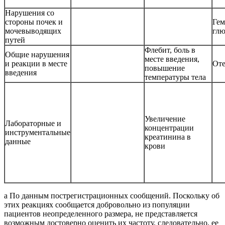
Нарушения со
стороны почек и
Гем
мочевыводящих
глю
путей
Флебит, боль в
Общие нарушения
месте введения,
и реакции в месте
Оте
повышение
введения
температуры тела
Увеличение
Лабораторные и
концентрации
инструментальные
креатинина в
данные
крови
a По данным пострегистрационных сообщений. Поскольку об
этих реакциях сообщается добровольно из популяции
пациентов неопределенного размера, не представляется
возможным достоверно оценить их частоту, следовательно, ее