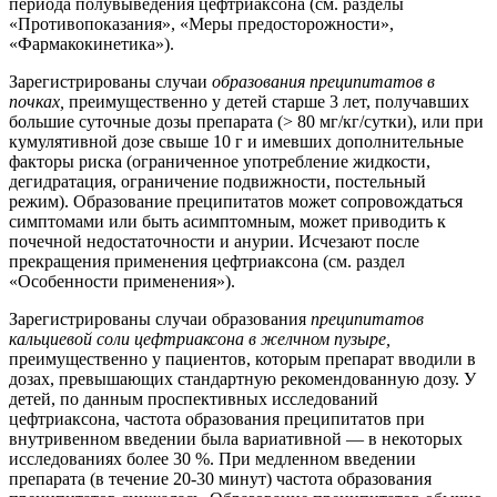
периода полувыведения цефтриаксона (см. разделы
«Противопоказания», «Меры предосторожности»,
«Фармакокинетика»).
Зарегистрированы случаи
образования преципитатов в
почках,
преимущественно у детей старше 3 лет, получавших
большие суточные дозы препарата (> 80 мг/кг/сутки), или при
кумулятивной дозе свыше 10 г и имевших дополнительные
факторы риска (ограниченное употребление жидкости,
дегидратация, ограничение подвижности, постельный
режим). Образование преципитатов может сопровождаться
симптомами или быть асимптомным, может приводить к
почечной недостаточности и анурии. Исчезают после
прекращения применения цефтриаксона (см. раздел
«Особенности применения»).
Зарегистрированы случаи образования
преципитатов
кальциевой соли цефтриаксона в желчном пузыре,
преимущественно у пациентов, которым препарат вводили в
дозах, превышающих стандартную рекомендованную дозу. У
детей, по данным проспективных исследований
цефтриаксона, частота образования преципитатов при
внутривенном введении была вариативной — в некоторых
исследованиях более 30 %. При медленном введении
препарата (в течение 20-30 минут) частота образования