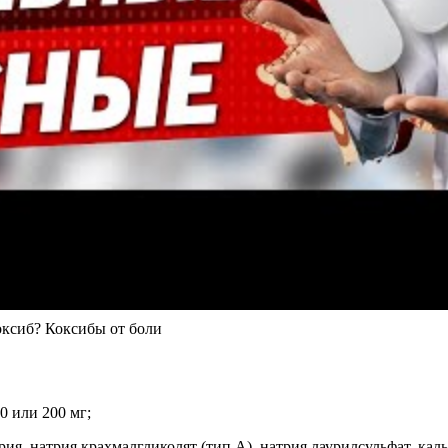
оксиб? Коксибы от боли
0 или 200 мг;
ия, натрия крахмалгликолят (тип А), натрия лаурилсульфат, каль