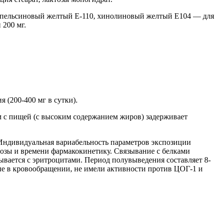
, апельсиновый желтый Е-110, хинолиновый желтый Е104 — для
 200 мг.
(200-400 мг в сутки).
ём с пищей (с высоким содержанием жиров) задерживает
 Индивидуальная вариабельность параметров экспозиции
дозы и времени фармакокинетику. Связывание с белками
ывается с эритроцитами. Период полувыведения составляет 8-
ные в кровообращении, не имели активности против ЦОГ-1 и