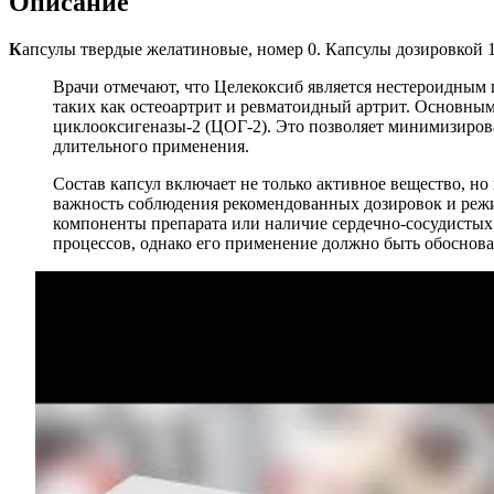
Описание
К
апсулы твердые желатиновые, номер 0. Капсулы дозировкой 1
Врачи отмечают, что Целекоксиб является нестероидным 
таких как остеоартрит и ревматоидный артрит. Основны
циклооксигеназы-2 (ЦОГ-2). Это позволяет минимизирова
длительного применения.
Состав капсул включает не только активное вещество, н
важность соблюдения рекомендованных дозировок и режи
компоненты препарата или наличие сердечно-сосудистых 
процессов, однако его применение должно быть обоснов