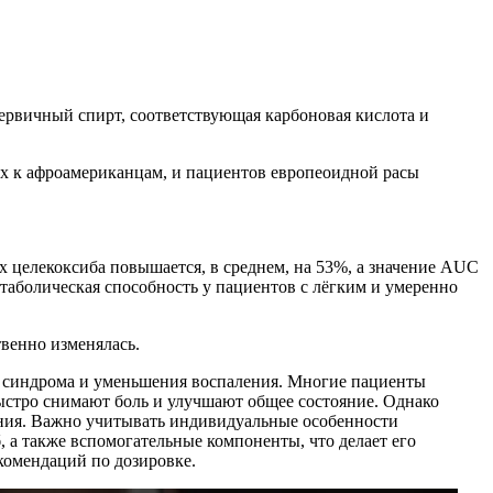
первичный спирт, соответствующая карбоновая кислота и
х к афроамериканцам, и пациентов европеоидной расы
 целекоксиба повышается, в среднем, на 53%, а значение AUC
аболическая способность у пациентов с лёгким и умеренно
венно изменялась.
о синдрома и уменьшения воспаления. Многие пациенты
быстро снимают боль и улучшают общее состояние. Однако
рения. Важно учитывать индивидуальные особенности
, а также вспомогательные компоненты, что делает его
комендаций по дозировке.