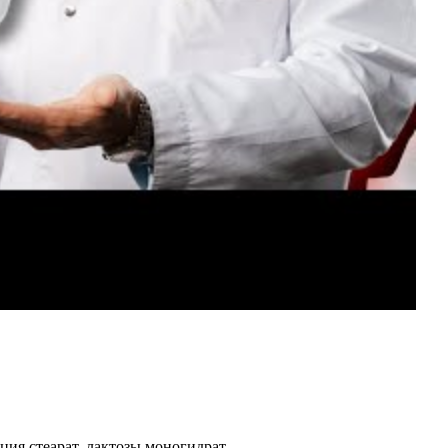
ция стеарат, лактозы моногидрат.