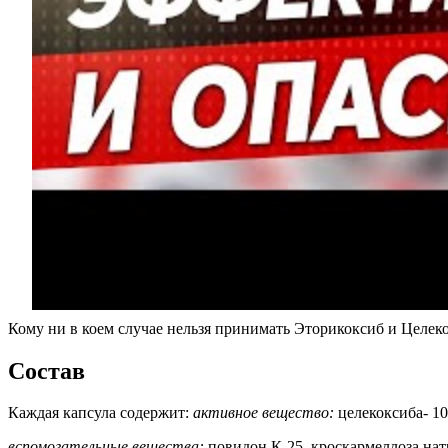
Кому ни в коем случае нельзя принимать Эторикоксиб и Целек
Состав
Каждая капсула содержит:
активное вещество:
целекоксиба- 10
вспомогательные вещества:
повидон К-25, кроскармеллоза натр