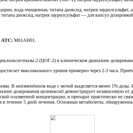
церин, вода очищенная, титана диоксид, натрия лаурилсульфат
 титана диоксид, натрия лаурилсульфат — для капсул дозировкой
д АТС:
М01АН01.
клооксигеназы-2 (ЦОГ-2) в клиническом диапазоне дозирования 
 достигает максимального уровня примерно через 2-3 часа. При
изма. В неизменённом виде с мочой выделяется менее 1% дозы.
апазоне дозирования целекоксиб демонстрирует независимую от 
ской плазменной концентрации, и препарат практически не связ
тся в течение 5 дней лечения. Основные метаболиты, обнаружен