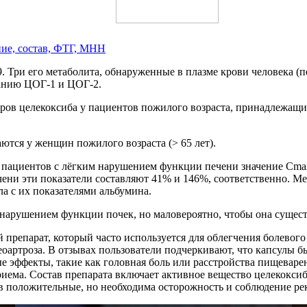
ние, состав, ФТГ, МНН
. Три его метаболита, обнаруженные в плазме крови человека (
анию ЦОГ-1 и ЦОГ-2.
ов целекоксиба у пациентов пожилого возраста, принадлежащи
тся у женщин пожилого возраста (> 65 лет).
 пациентов с лёгким нарушением функции печени значение Сmах
и эти показатели составляют 41% и 146%, соответственно. Мет
 с их показателями альбумина.
 нарушением функции почек, но маловероятно, чтобы она сущест
препарат, который часто используется для облегчения болевог
еоартроза. В отзывах пользователи подчеркивают, что капсулы 
ые эффекты, такие как головная боль или расстройства пищева
риема. Состав препарата включает активное вещество целекоксиб
в положительные, но необходима осторожность и соблюдение ре