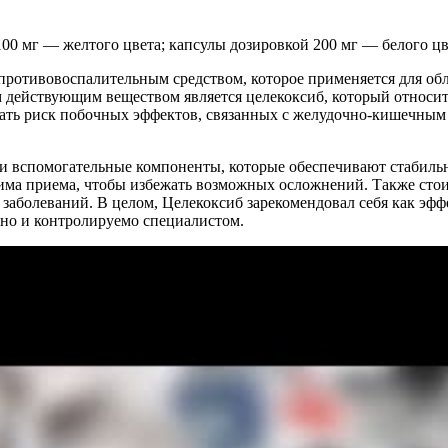
00 мг — желтого цвета; капсулы дозировкой 200 мг — белого цв
противовоспалительным средством, которое применяется для обл
м действующим веществом является целекоксиб, который относи
ть риск побочных эффектов, связанных с желудочно-кишечным т
о и вспомогательные компоненты, которые обеспечивают стабиль
ма приема, чтобы избежать возможных осложнений. Также стоит
заболеваний. В целом, Целекоксиб зарекомендовал себя как эфф
ано и контролируемо специалистом.