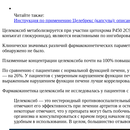
Читайте также:
Инструкция по применению Целебрекс (капсулы): описа
Целекоксиб метаболизируется при участии цитохрома Р450 2С9
конъюгат глюкуронида), являются неактивными по ингибиров
Клинически значимых различий фармакокинетических параметр
обнаружено не было.
Плазменные концентрации целекоксиба почти на 100% повышаю
По сравнению с пациентами с нормальной функцией печени, у
— на 26%. У пациентов с умеренным нарушением функции печен
выраженным нарушением функции печени лучше коррелировала
Фармакокинетика целекоксиба не исследовалась у пациентов с
Целекоксиб — это нестероидный противовоспалительный 
отмечают его эффективность при лечении артритов и ост
некоторые отмечают, что у препарата могут быть побочн
организма и консультироваться с врачом перед началом п
удобным в использовании. В целом, большинство отзыво