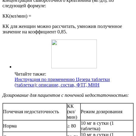
концентрации сывороточного креатинина (мг/дл), по
следующей формуле:
КК(мл/мин) =
КК для женщин можно рассчитать, умножив полученное
значение на коэффициент 0,85.
Читайте также:
Инструкция по применению Цезера таблетки
(таблетки): описание, состав, ФТГ, МНН
Дозирование для пациентов с почечной недостаточностью:
КК
Почечная недостаточность
(мл/
Режим дозирования
мин)
10 мг в сутки (1
Норма
≥ 80
таблетка)
10 мг в сутки (1