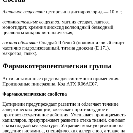
Активное вещество:
цетиризина дигидрохлорид — 10 мг;
вспомогательные вещества:
магния стеарат, лактоза
моногидрат, кремния диоксид коллоидный безводный,
целлюлоза микрокристаллическая;
состав оболочки:
Опадрай II белый (поливиниловый спирт
частично гидролизованный, титана диоксид (Е 171),
макрогол, тальк).
Фармакотерапевтическая группа
Антигистаминные средства для системного применения.
Производные пиперазина. Код АТХ R06AE07.
Фармакологические свойства
Цетиризин предупреждает развитие и облегчает течение
аллергических реакций, оказывает противозудное и
противоэкссудативное действия. Уменьшает проницаемость
капилляров, предупреждает развитие отека тканей, снимает
спазм гладкой мускулатуры. Устраняет кожную реакцию на
введение гистамина, специфических аллергенов, а также на