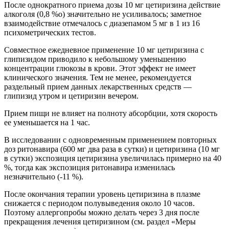
После однократного приема дозы 10 мг цетиризина действие
алкоголя (0,8 %о) значительно не усиливалось; заметное
взаимодействие отмечалось с диазепамом 5 мг в 1 из 16
психометрических тестов.
Совместное ежедневное применение 10 мг цетиризина с
глипизидом приводило к небольшому уменьшению
концентрации глюкозы в крови. Этот эффект не имеет
клинического значения. Тем не менее, рекомендуется
раздельный прием данных лекарственных средств —
глипизид утром и цетиризин вечером.
Прием пищи не влияет на полноту абсорбции, хотя скорость
ее уменьшается на 1 час.
В исследовании с одновременным применением повторных
доз ритонавира (600 мг два раза в сутки) и цетиризина (10 мг
в сутки) экспозиция цетиризина увеличилась примерно на 40
%, тогда как экспозиция ритонавира изменилась
незначительно (-11 %).
После окончания терапии уровень цетиризина в плазме
снижается с периодом полувыведения около 10 часов.
Поэтому аллергопробы можно делать через 3 дня после
прекращения лечения цетиризином (см. раздел «Меры