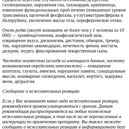
галлюцинации, нарушения сна, тахикардия, крапивница,
изменение функциональных проб печени (повышение уровня
трансаминаз, щелочной фосфатазы, γ-глутаматтрансферазы и
билирубина, увеличение массы тела, периферические отеки.
Очень редко (могут возникать не более чем у 1 человека из 10
000
)
— тромбоцитопения, анафилактический шок,
извращение вкуса, дискинезия, дистония, обморок, тремор,
тик, нарушение аккомодации, нечеткость зрения, нистагм,
дизурия, энурез, фиксированная лекарственная сыпь.
Частота неизвестна (исходя из имеющихся данных, частоту
возникновения определить невозможно) —
повышение
аппетита, глухота, амнезия, нарушение памяти, суицидальные
мысли, кошмарные сновидения, васкулит, вертиго, задержка
мочи, артралгия.
Сообщение о нежелательных реакциях
Если у Вас возникают какие-либо нежелательные реакции,
рекомендуется проконсу
льтироваться с врачом. Данная
рекомендация распространяется на любые возможные
нежелательные реакции, в том числе
на
не перечисленные в
инструкции по применению препарата. Вы также можете
сообщить о нежелательных реакциях в информационную базу