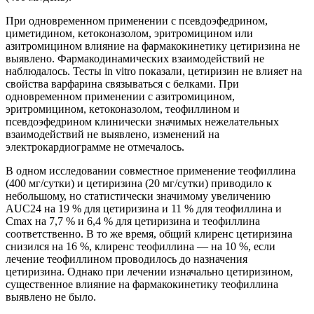
При одновременном применении с псевдоэфедрином,
циметидином, кетоконазолом, эритромицином или
азитромицином влияние на фармакокинетику цетиризина не
выявлено. Фармакодинамических взаимодействий не
наблюдалось. Тесты in vitro показали, цетиризин не влияет на
свойства варфарина связываться с белками. При
одновременном применении с азитромицином,
эритромицином, кетоконазолом, теофиллином и
псевдоэфедрином клинически значимых нежелательных
взаимодействий не выявлено, изменений на
электрокардиограмме не отмечалось.
В одном исследовании совместное применение теофиллина
(400 мг/сутки) и цетиризина (20 мг/сутки) приводило к
небольшому, но статистически значимому увеличению
AUC24 на 19 % для цетиризина и 11 % для теофиллина и
Сmах на 7,7 % и 6,4 % для цетиризина и теофиллина
соответственно. В то же время, общий клиренс цетиризина
снизился на 16 %, клиренс теофиллина — на 10 %, если
лечение теофиллином проводилось до назначения
цетиризина. Однако при лечении изначально цетиризином,
существенное влияние на фармакокинетику теофиллина
выявлено не было.