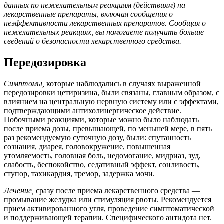
данных по не
желательным реакциям (действиям) на
лекарственные препараты, включая сообщения о
неэффективности лекарственных препаратов. Сообщая о
нежелательных реакциях, вы помогаете получить больше
сведений о безопасности лекарственного средства.
Передозировка
Симптом
ы,
которые наблюдались в случаях выраженной
передозировки цетиризина, были связаны, главным образом, с
влиянием на центральную нервную систему или с эффектами,
подтверждающими антихолинергическое действие.
Побочными реакциями, которые можно было наблюдать
после приема дозы, превышающей, по меньшей мере, в пять
раз рекомендуемую суточную дозу, были: спутанность
сознания, диарея, головокружение, повышенная
утомляемость, головная боль, недомогание, мидриаз, зуд,
слабость, беспокойство, седативный эффект, сонливость,
ступор, тахикардия, тремор, задержка мочи.
Лечение,
сразу после приема лекарственного средства —
промывание желудка или стимуляция рвоты. Рекомендуется
прием активированного угля, проведение симптоматической
и поддерживающей терапии. Специфического антидота нет.