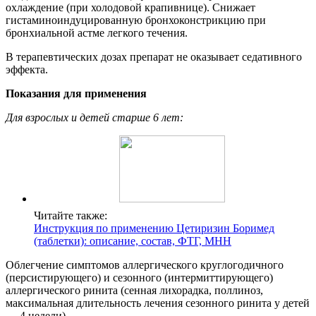
охлаждение (при холодовой крапивнице). Снижает
гистаминоиндуцированную бронхоконстрикцию при
бронхиальной астме легкого течения.
В терапевтических дозах препарат не оказывает седативного
эффекта.
Показания для применения
Для взрослых и детей старше 6 лет:
Читайте также:
Инструкция по применению Цетиризин Боримед
(таблетки): описание, состав, ФТГ, МНН
Облегчение симптомов аллергического круглогодичного
(персистирующего) и сезонного (интермиттирующего)
аллергического ринита (сенная лихорадка, поллиноз,
максимальная длительность лечения сезонного ринита у детей
— 4 недели).