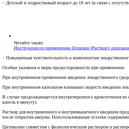
− Детский и подростковый возраст до 18 лет (в связи с отсутс
Читайте также:
Инструкция по применению Цералин (Раствор): описани
− Повышенная чувствительность к компонентам лекарственного
Особые указания и меры предосторожности при применении
При внутривенном применении введение лекарственного средст
При внутривенном капельном вливании скорость введения лекар
В случае продолжающегося внутричерепного кровотечения не с
капель в минуту).
Раствор для внутривенного и внутримышечного введения предн
после открытия ампулы. Неиспользованные остатки содержим
Цитиколин совместим с физиологическим раствором и раствором