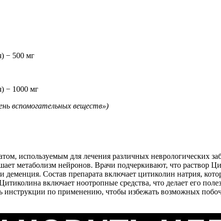
) − 500 мг
) − 1000 мг
ень вспомогательных веществ
»
)
атом, используемым для лечения различных неврологических заб
шает метаболизм нейронов. Врачи подчеркивают, что раствор Ц
 и деменция. Состав препарата включает цитиколин натрия, кото
Цитиколина включает ноотропные средства, что делает его пол
ь инструкции по применению, чтобы избежать возможных побо