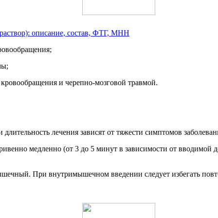
аствор): описание, состав, ФТГ, МНН
ровообращения;
мы;
 кровообращения и черепно-мозговой травмой.
 и длительность лечения зависят от тяжести симптомов заболеван
венно медленно (от 3 до 5 минут в зависимости от вводимой до
ечный. При внутримышечном введении следует избегать повторн