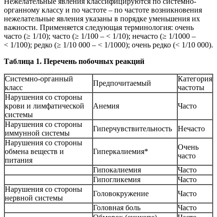
Нежелательные явления классифицируются по системно-
органному классу и по частоте – по частоте возникновения
нежелательные явления указаны в порядке уменьшения их
важности. Применяется следующая терминология: очень
часто (≥ 1/10); часто (≥ 1/100 – < 1/10); нечасто (≥ 1/1000 –
< 1/100); редко (≥ 1/10 000 – < 1/1000); очень редко (< 1/10 000).
Таб
лица 1.
П
еречень побочных реакций
Системно-органный
Категория
Предпочитаемый
класс
частоты
Нарушения со стороны
крови и лимфатической
Анемия
Часто
системы
Нарушения со стороны
Гиперчувствительность
Нечасто
иммунной системы
Нарушения со стороны
Очень
обмена веществ и
Гиперкалиемия*
часто
питания
Гипокалиемия
Часто
Гипогликемия
Часто
Нарушения со стороны
Головокружение
Часто
нервной системы
Головная боль
Часто