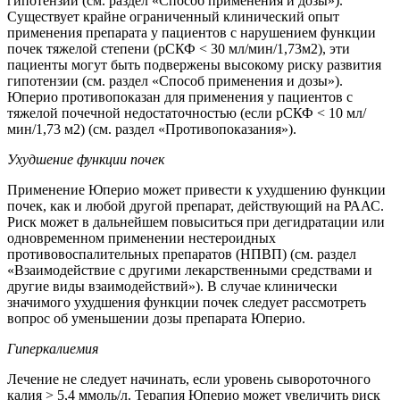
гипотензии (см. раздел «Способ применения и дозы»).
Существует крайне ограниченный клинический опыт
применения препарата у пациентов с нарушением функции
почек тяжелой степени (рСКФ < 30 мл/мин/1,73м2), эти
пациенты могут быть подвержены высокому риску развития
гипотензии (см. раздел «Способ применения и дозы»).
Юперио противопоказан для применения у пациентов с
тяжелой почечной недостаточностью (если рСКФ < 10 мл/
мин/1,73 м2) (см. раздел «Противопоказания»).
Ухудшение функции почек
Применение Юперио может привести к ухудшению функции
почек, как и любой другой препарат, действующий на РААС.
Риск может в дальнейшем повыситься при дегидратации или
одновременном применении нестероидных
противовоспалительных препаратов (НПВП) (см. раздел
«Взаимодействие с другими лекарственными средствами и
другие виды взаимодействий»). В случае клинически
значимого ухудшения функции почек следует рассмотреть
вопрос об уменьшении дозы препарата Юперио.
Гиперкалиемия
Лечение не следует начинать, если уровень сывороточного
калия > 5,4 ммоль/л. Терапия Юперио может увеличить риск