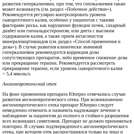
развития гиперкалиемии, при том, что гипокалиемия также
может возникнуть (см. раздел «Побочное действие»).
Рекомендуется регулярно контролировать уровень
сывороточного калия, особенно у пациентов с такими
факторами риска, как нарушение функции почек, сахарный
диабет или гипоальдостеронизм, или диета с высоким
содержанием калия, а также прием антагонистов
минералокортикоидов (см. раздел «Способ применения и
дозы»). В случае развития клинически значимой
гиперкалиемии рекомендуется коррекция дозы
сопутствующих препаратов, либо временное снижение дозы
или прекращение терапии. Рекомендуется рассмотреть
прекращение терапии, если уровень сывороточного калия
> 5,4 ммоль/л.
Ангионевротический отек
На фоне применения препарата Юперио отмечались случаи
развития ангионевротического отека. При возникновении
ангионевротического отека препарат Юперио следует
немедленно отменить и назначить надлежащее лечение и
наблюдение за пациентом до полного и стойкого разрешения
всех возникших симптомов. Препарат не должен приниматься
повторно. В случаях подтвержденного ангионевротического
отека, при котором отек распространялся только на лицо и