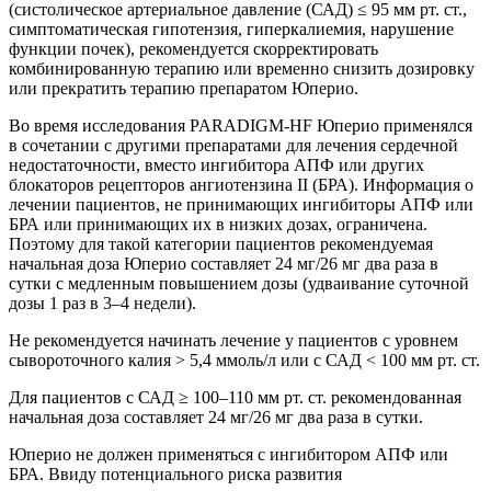
(систолическое артериальное давление (САД) ≤ 95 мм рт. ст.,
симптоматическая гипотензия, гиперкалиемия, нарушение
функции почек), рекомендуется скорректировать
комбинированную терапию или временно снизить дозировку
или прекратить терапию препаратом Юперио.
Во время исследования PARADIGM-HF Юперио применялся
в сочетании с другими препаратами для лечения сердечной
недостаточности, вместо ингибитора АПФ или других
блокаторов рецепторов ангиотензина II (БРА). Информация о
лечении пациентов, не принимающих ингибиторы АПФ или
БРА или принимающих их в низких дозах, ограничена.
Поэтому для такой категории пациентов рекомендуемая
начальная доза Юперио составляет 24 мг/26 мг два раза в
сутки с медленным повышением дозы (удваивание суточной
дозы 1 раз в 3–4 недели).
Не рекомендуется начинать лечение у пациентов с уровнем
сывороточного калия > 5,4 ммоль/л или с САД < 100 мм рт. ст.
Для пациентов с САД ≥ 100–110 мм рт. ст. рекомендованная
начальная доза составляет 24 мг/26 мг два раза в сутки.
Юперио не должен применяться с ингибитором АПФ или
БРА. Ввиду потенциального риска развития