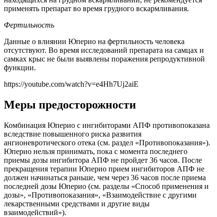
применять препарат во время грудного вскармливания.
Фертильность
Данные о влиянии Юперио на фертильность человека
отсутствуют. Во время исследований препарата на самцах и
самках крыс не были выявлены поражения репродуктивной
функции.
https://youtube.com/watch?v=e4Hh7Uj2aiE
Меры предосторожности
Комбинация Юперио с ингибиторами АПФ противопоказана
вследствие повышенного риска развития
ангионевротического отека (см. раздел «Противопоказания»).
Юперио нельзя принимать, пока с момента последнего
приемы дозы ингибитора АПФ не пройдет 36 часов. После
прекращения терапии Юперио прием ингибиторов АПФ не
должен начинаться раньше, чем через 36 часов после приема
последней дозы Юперио (см. разделы «Способ применения и
дозы», «Противопоказания», «Взаимодействие с другими
лекарственными средствами и другие виды
взаимодействий»).