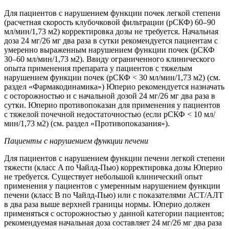
Для пациентов с нарушением функции почек легкой степени
(расчетная скорость клубочковой фильтрации (рСКФ) 60–90
мл/мин/1,73 м2) корректировка дозы не требуется. Начальная
доза 24 мг/26 мг два раза в сутки рекомендуется пациентам с
умеренно выраженным нарушением функции почек (рСКФ
30–60 мл/мин/1,73 м2). Ввиду ограниченного клинического
опыта применения препарата у пациентов с тяжелым
нарушением функции почек (рСКФ < 30 мл/мин/1,73 м2) (см.
раздел «Фармакодинамика») Юперио рекомендуется назначать
с осторожностью и с начальной дозой 24 мг/26 мг два раза в
сутки. Юперио противопоказан для применения у пациентов
с тяжелой почечной недостаточностью (если рСКФ < 10 мл/
мин/1,73 м2) (см. раздел «Противопоказания»).
Пациенты с нарушением функции печени
Для пациентов с нарушением функции печени легкой степени
тяжести (класс A по Чайлд-Пью) корректировка дозы Юперио
не требуется. Существует небольшой клинический опыт
применения у пациентов с умеренным нарушением функции
печени (класс B по Чайлд-Пью) или с показателями АСТ/АЛТ
в два раза выше верхней границы нормы. Юперио должен
применяться с осторожностью у данной категории пациентов;
рекомендуемая начальная доза составляет 24 мг/26 мг два раза