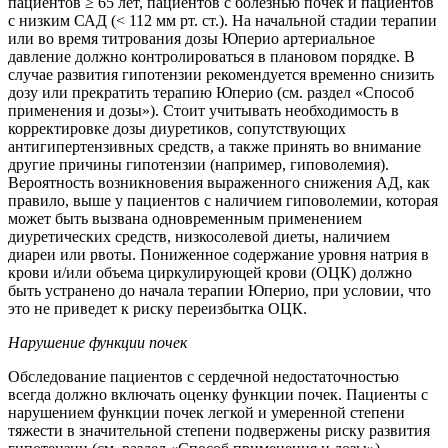
пациентов ≥ 65 лет, пациентов с болезнью почек и пациентов
с низким САД (< 112 мм рт. ст.). На начальной стадии терапии
или во время титрования дозы Юперио артериальное
давление должно контролироваться в плановом порядке. В
случае развития гипотензии рекомендуется временно снизить
дозу или прекратить терапию Юперио (см. раздел «Способ
применения и дозы»). Стоит учитывать необходимость в
корректировке дозы диуретиков, сопутствующих
антигипертензивных средств, а также принять во внимание
другие причины гипотензии (например, гиповолемия).
Вероятность возникновения выраженного снижения АД, как
правило, выше у пациентов с наличием гиповолемии, которая
может быть вызвана одновременным применением
диуретических средств, низкосолевой диеты, наличием
диареи или рвоты. Пониженное содержание уровня натрия в
крови и/или объема циркулирующей крови (ОЦК) должно
быть устранено до начала терапии Юперио, при условии, что
это не приведет к риску переизбытка ОЦК.
Нарушение функции почек
Обследование пациентов с сердечной недостаточностью
всегда должно включать оценку функции почек. Пациенты с
нарушением функции почек легкой и умеренной степени
тяжести в значительной степени подвержены риску развития