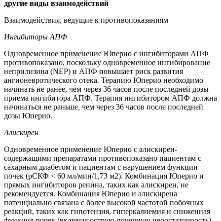
другие виды взаимодействий
Взаимодействия, ведущие к противопоказаниям
Ингибиторы АПФ
Одновременное применение Юперио с ингибиторами АПФ
противопоказано, поскольку одновременное ингибирование
неприлизина (NEP) и АПФ повышает риск развития
ангионевротического отека. Терапию Юперио необходимо
начинать не ранее, чем через 36 часов после последней дозы
приема ингибитора АПФ. Терапия ингибитором АПФ должна
начинаться не раньше, чем через 36 часов после последней
дозы Юперио.
Алискирен
Одновременное применение Юперио с алискирен-
содержащими препаратами противопоказано пациентам с
сахарным диабетом и пациентам с нарушением функции
почек (рСКФ < 60 мл/мин/1,73 м2). Комбинация Юперио и
прямых ингибиторов ренина, таких как алискирен, не
рекомендуется. Комбинация Юперио и алискирена
потенциально связана с более высокой частотой побочных
реакций, таких как гипотензия, гиперкалиемия и сниженная
функция почек (включая острую почечную недостаточность).