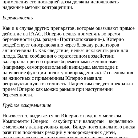
применения его последней дозы должны использовать
надежные методы контрацепции.
Беременность
Как и в случае других препаратов, которые оказывают прямое
действие на РААС, Юперио нельзя применять во время
беременности (см. раздел «Противопоказания»). Юперио
воздействует опосредованно через блокаду рецепторов
ангиотензина II. Как следствие, нельзя исключить риск для
плода. Были сообщения о тератогенном воздействии
валсартана при его приеме беременными женщинами
(например, самопроизвольный выкидыш, маловодие и
нарушение функции почек у новорожденных). Исследования
на животных с применением Юперио выявили
репродуктивную токсичность. Пациентам следует прекратить
прием Юперио как можно раньше при наступлении
беременности.
Грудное вскармливание
Неизвестно, выделяется ли Юперио с грудным молоком.
Компоненты Юперио – сакубитрил и валсартан – выделялись
с молоком у лактирующих крыс. Ввиду потенциального риска
развития побочных реакций у новорожденных детей,
находящихся на грудном вскармливании, не рекомендуется