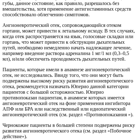
губы, данное состояние, как правило, разрешалось без
вмешательства, хотя применение антигистаминных средств
способствовало облегчению симптомов.
Ангионевротический отек, сопровождающийся отеком
гортани, может привести к летальному исходу. В тех случаях,
когда отек распространяется на язык, голосовые складки или
гортань, что может привести к обструкции дыхательных
путей, необходимо немедленно начать надлежащее лечение,
например введение раствора адреналина 1 мг/1 мл (0,3–0,5
мл), и/или обеспечить проходимость дыхательных путей.
Пациенты, которые имели в анамнезе ангионевротический
отек, не исследовались. Ввиду того, что они могут быть
подвержены высокому риску развития ангионевротического
отека, рекомендуется назначать Юперио данной категории
пациентов с большой осторожностью. Юперио
противопоказан пациентам, в анамнезе которых имеется
ангионевротический отек на фоне применения ингибитора
АПФ или БРА или наследственный или идиопатический
ангионевротический отек (см. раздел «Противопоказания »).
Чернокожие пациенты в большей степени подвержены риску
развития ангионевротического отека (см. раздел «Побочное
действие»).