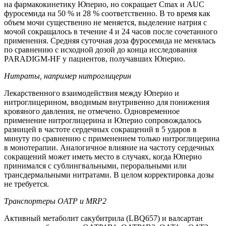
на фармакокинетику Юперио, но сокращает Cmax и AUC
фуросемида на 50 % и 28 % соответственно. В то время как
объем мочи существенно не меняется, выделение натрия с
мочой сокращалось в течение 4 и 24 часов после сочетанного
применения. Средняя суточная доза фуросемида не менялась
по сравнению с исходной дозой до конца исследования
PARADIGM-HF у пациентов, получавших Юперио.
Нитраты, например нитроглицерин
Лекарственного взаимодействия между Юперио и
нитроглицерином, вводимым внутривенно для понижения
кровяного давления, не отмечено. Одновременное
применение нитроглицерина и Юперио сопровождалось
разницей в частоте сердечных сокращений в 5 ударов в
минуту по сравнению с применением только нитроглицерина
в монотерапии. Аналогичное влияние на частоту сердечных
сокращений может иметь место в случаях, когда Юперио
принимался с сублингвальными, пероральными или
трансдермальными нитратами. В целом корректировка дозы
не требуется.
Транспортеры
OATP
и
MRP2
Активный метаболит сакубитрила (LBQ657) и валсартан