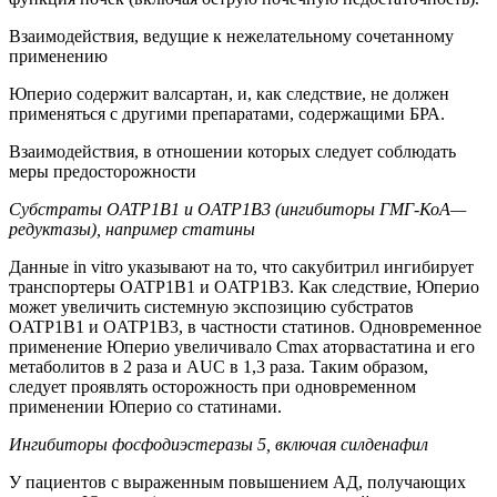
Взаимодействия, ведущие к нежелательному сочетанному
применению
Юперио содержит валсартан, и, как следствие, не должен
применяться с другими препаратами, содержащими БРА.
Взаимодействия, в отношении которых следует соблюдать
меры предосторожности
Субстраты
OATP1B1
и
OATP1B3
(ингибиторы ГМГ-КоА
—
редуктазы), например статины
Данные in vitro указывают на то, что сакубитрил ингибирует
транспортеры OATP1B1 и OATP1B3. Как следствие, Юперио
может увеличить системную экспозицию субстратов
OATP1B1 и OATP1B3, в частности статинов. Одновременное
применение Юперио увеличивало Cmax аторвастатина и его
метаболитов в 2 раза и AUC в 1,3 раза. Таким образом,
следует проявлять осторожность при одновременном
применении Юперио со статинами.
Ингибиторы фосфодиэстеразы 5, включая силденафил
У пациентов с выраженным повышением АД, получающих