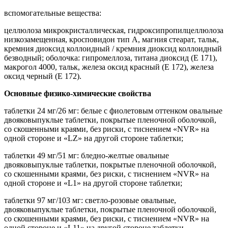
вспомогательные вещества:
целлюлоза микрокристаллическая, гидроксипропилцеллюлоза
низкозамещенная, кросповидон тип А, магния стеарат, тальк,
кремния диоксид коллоидный / кремния диоксид коллоидный
безводный; оболочка: гипромеллоза, титана диоксид (Е 171),
макрогол 4000, тальк, железа оксид красный (Е 172), железа
оксид черный (Е 172).
Основные физико-химические свойства
таблетки 24 мг/26 мг: белые с фиолетовым оттенком овальные
двояковыпуклые таблетки, покрытые пленочной оболочкой,
со скошенными краями, без риски, с тиснением «NVR» на
одной стороне и «LZ» на другой стороне таблетки;
таблетки 49 мг/51 мг: бледно-желтые овальные
двояковыпуклые таблетки, покрытые пленочной оболочкой,
со скошенными краями, без риски, с тиснением «NVR» на
одной стороне и «L1» на другой стороне таблетки;
таблетки 97 мг/103 мг: светло-розовые овальные,
двояковыпуклые таблетки, покрытые пленочной оболочкой,
со скошенными краями, без риски, с тиснением «NVR» на
одной стороне и «L11» на другой стороне таблетки.