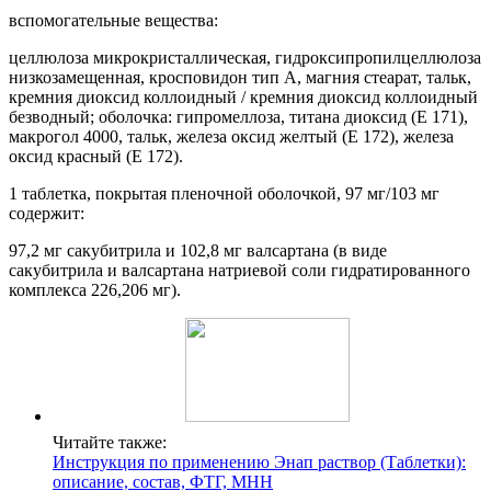
вспомогательные вещества:
целлюлоза микрокристаллическая, гидроксипропилцеллюлоза
низкозамещенная, кросповидон тип А, магния стеарат, тальк,
кремния диоксид коллоидный / кремния диоксид коллоидный
безводный; оболочка: гипромеллоза, титана диоксид (Е 171),
макрогол 4000, тальк, железа оксид желтый (Е 172), железа
оксид красный (Е 172).
1 таблетка, покрытая пленочной оболочкой, 97 мг/103 мг
содержит:
97,2 мг сакубитрила и 102,8 мг валсартана (в виде
сакубитрила и валсартана натриевой соли гидратированного
комплекса 226,206 мг).
Читайте также:
Инструкция по применению Энап раствор (Таблетки):
описание, состав, ФТГ, МНН