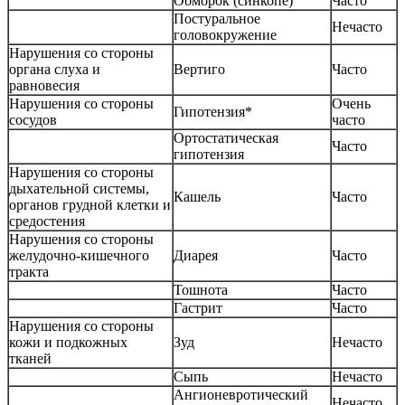
Обморок (синкопе)
Часто
Постуральное
Нечасто
головокружение
Нарушения со стороны
органа слуха и
Вертиго
Часто
равновесия
Нарушения со стороны
Очень
Гипотензия*
сосудов
часто
Ортостатическая
Часто
гипотензия
Нарушения со стороны
дыхательной системы,
Кашель
Часто
органов грудной клетки и
средостения
Нарушения со стороны
желудочно-кишечного
Диарея
Часто
тракта
Тошнота
Часто
Гастрит
Часто
Нарушения со стороны
кожи и подкожных
Зуд
Нечасто
тканей
Сыпь
Нечасто
Ангионевротический
Нечасто