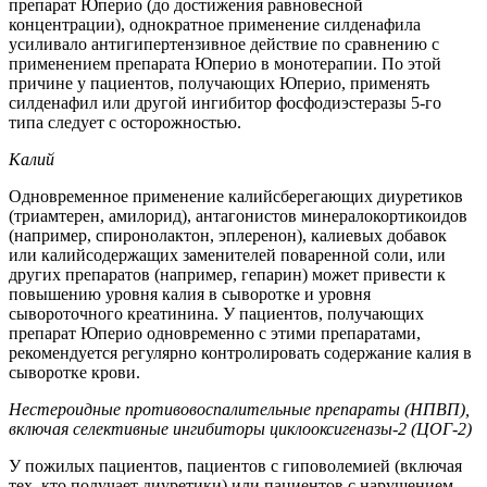
препарат Юперио (до достижения равновесной
концентрации), однократное применение силденафила
усиливало антигипертензивное действие по сравнению с
применением препарата Юперио в монотерапии. По этой
причине у пациентов, получающих Юперио, применять
силденафил или другой ингибитор фосфодиэстеразы 5-го
типа следует с осторожностью.
Калий
Одновременное применение калийсберегающих диуретиков
(триамтерен, амилорид), антагонистов минералокортикоидов
(например, спиронолактон, эплеренон), калиевых добавок
или калийсодержащих заменителей поваренной соли, или
других препаратов (например, гепарин) может привести к
повышению уровня калия в сыворотке и уровня
сывороточного креатинина. У пациентов, получающих
препарат Юперио одновременно с этими препаратами,
рекомендуется регулярно контролировать содержание калия в
сыворотке крови.
Нестероидные противовоспалительные препараты (НПВП),
включая селективные ингибиторы циклооксигеназы-2 (ЦОГ-2)
У пожилых пациентов, пациентов с гиповолемией (включая
тех, кто получает диуретики) или пациентов с нарушением