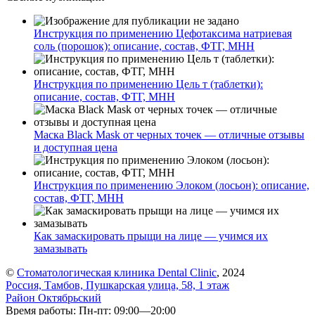
Инструкция по применению Цефотаксима натриевая
соль (порошок): описание, состав, ФТГ, МНН
Инструкция по применению Цель т (таблетки):
описание, состав, ФТГ, МНН
Маска Black Mask от черных точек — отличные отзывы
и доступная цена
Инструкция по применению Элоком (лосьон): описание,
состав, ФТГ, МНН
Как замаскировать прыщи на лице — учимся их
замазывать
©
Стоматологическая клиника Dental Clinic
, 2024
Россия, Тамбов, Пушкарская улица, 58, 1 этаж
Район Октябрьский
Время работы: Пн-пт: 09:00—20:00