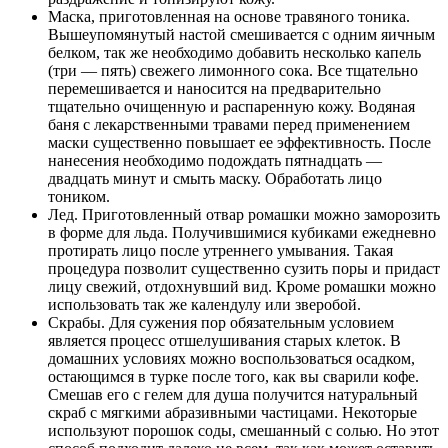
Маска, приготовленная на основе травяного тоника.
Вышеупомянутый настой смешивается с одним яичным
белком, так же необходимо добавить несколько капель
(три — пять) свежего лимонного сока. Все тщательно
перемешивается и наносится на предварительно
тщательно очищенную и распаренную кожу. Водяная
баня с лекарственными травами перед применением
маски существенно повышает ее эффективность. После
нанесения необходимо подождать пятнадцать —
двадцать минут и смыть маску. Обработать лицо
тоником.
Лед. Приготовленный отвар ромашки можно заморозить
в форме для льда. Получившимися кубиками ежедневно
протирать лицо после утреннего умывания. Такая
процедура позволит существенно сузить поры и придаст
лицу свежий, отдохнувший вид. Кроме ромашки можно
использовать так же календулу или зверобой.
Скрабы. Для сужения пор обязательным условием
является процесс отшелушивания старых клеток. В
домашних условиях можно воспользоваться осадком,
остающимся в турке после того, как вы сварили кофе.
Смешав его с гелем для душа получится натуральный
скраб с мягкими абразивными частицами. Некоторые
используют порошок соды, смешанный с солью. Но этот