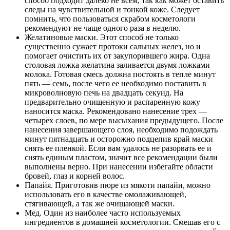
способ подходит далеко не всем, так как может оставить
следы на чувствительной и тонкой коже. Следует
помнить, что пользоваться скрабом косметологи
рекомендуют не чаще одного раза в неделю.
Желатиновые маски. Этот способ не только
существенно сужает протоки сальных желез, но и
помогает очистить их от закупорившего жира. Одна
столовая ложка желатина заливается двумя ложками
молока. Готовая смесь должна постоять в тепле минут
пять — семь, после чего ее необходимо поставить в
микроволновую печь на двадцать секунд. На
предварительно очищенную и распаренную кожу
наносится маска. Рекомендовано нанесение трех —
четырех слоев, по мере высыхания предыдущего. После
нанесения завершающего слоя, необходимо подождать
минут пятнадцать и осторожно подцепив край маски
снять ее пленкой. Если вам удалось не разорвать ее и
снять единым пластом, значит все рекомендации были
выполнены верно. При нанесении избегайте области
бровей, глаз и корней волос.
Папайя. Приготовив пюре из мякоти папайи, можно
использовать его в качестве омолаживающей,
стягивающей, а так же очищающей маски.
Мед. Один из наиболее часто используемых
ингредиентов в домашней косметологии. Смешав его с