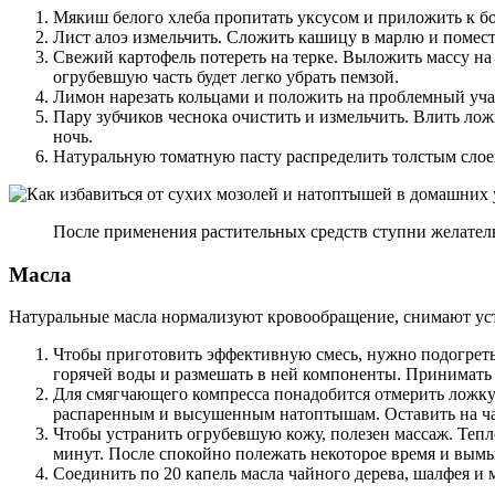
Мякиш белого хлеба пропитать уксусом и приложить к бо
Лист алоэ измельчить. Сложить кашицу в марлю и помест
Свежий картофель потереть на терке. Выложить массу на 
огрубевшую часть будет легко убрать пемзой.
Лимон нарезать кольцами и положить на проблемный учас
Пару зубчиков чеснока очистить и измельчить. Влить лож
ночь.
Натуральную томатную пасту распределить толстым слоем
После применения растительных средств ступни желатель
Масла
Натуральные масла нормализуют кровообращение, снимают уст
Чтобы приготовить эффективную смесь, нужно подогреть 
горячей воды и размешать в ней компоненты. Принимать
Для смягчающего компресса понадобится отмерить ложку 
распаренным и высушенным натоптышам. Оставить на час
Чтобы устранить огрубевшую кожу, полезен массаж. Тепл
минут. После спокойно полежать некоторое время и вымы
Соединить по 20 капель масла чайного дерева, шалфея и 