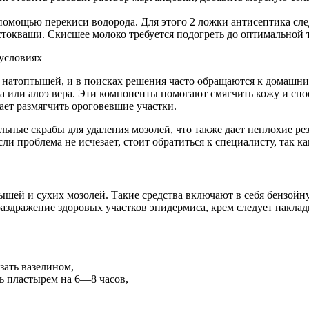
мощью перекиси водорода. Для этого 2 ложки антисептика след
окваши. Скисшее молоко требуется подогреть до оптимальной те
 натоптышей, и в поисках решения часто обращаются к домашни
на или алоэ вера. Эти компоненты помогают смягчить кожу и сп
ает размягчить ороговевшие участки.
ьные скрабы для удаления мозолей, что также дает неплохие ре
 проблема не исчезает, стоит обратиться к специалисту, так ка
ышей и сухих мозолей. Такие средства включают в себя бензой
аздражение здоровых участков эпидермиса, крем следует наклад
зать вазелином,
ь пластырем на 6—8 часов,