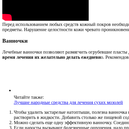
Перед использованием любых средств кожный покров необходим
предметы. Нарушение целостности кожи чревато проникновен
Ванночки
Лечебные ванночки позволяют размягчить огрубевшие пласты
время лечения их желательно делать ежедневн
о. Рекомендо
Читайте также:
Лучшие народные средства для лечения сухих мозолей
Чтобы удалить застарелые натоптыши, полезна ванночка н
растворить в жидкости. Добавить столько же пищевой со
Можно сделать еще одну эффективную ванночку. Соединит
Если наросты вызывают болезненные ощущения, надо приг