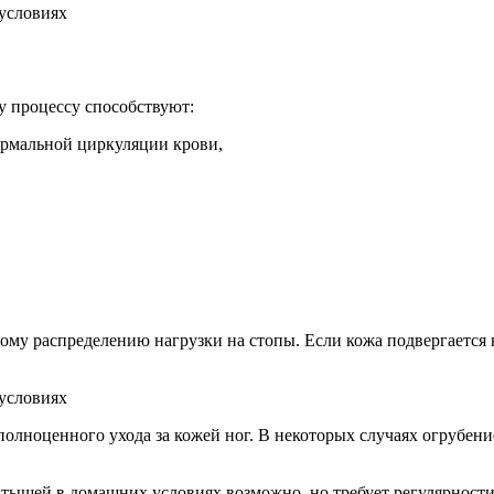
у процессу способствуют:
ормальной циркуляции крови,
му распределению нагрузки на стопы. Если кожа подвергается 
полноценного ухода за кожей ног. В некоторых случаях огрубен
оптышей в домашних условиях возможно, но требует регулярност