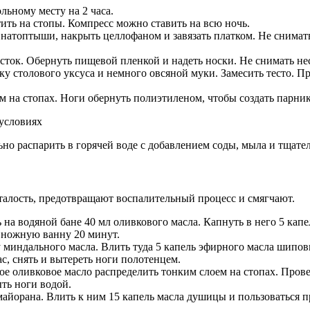
льному месту на 2 часа.
ить на стопы. Компресс можно ставить на всю ночь.
натоптыши, накрыть целлофаном и завязать платком. Не снимать
ток. Обернуть пищевой пленкой и надеть носки. Не снимать нес
ку столового уксуса и немного овсяной муки. Замесить тесто. 
 на стопах. Ноги обернуть полиэтиленом, чтобы создать парник
но распарить в горячей воде с добавлением соды, мыла и тщате
алость, предотвращают воспалительный процесс и смягчают.
на водяной бане 40 мл оливкового масла. Капнуть в него 5 кап
 ножную ванну 20 минут.
миндального масла. Влить туда 5 капель эфирного масла шипов
, снять и вытереть ноги полотенцем.
ое оливковое масло распределить тонким слоем на стопах. Прове
ть ноги водой.
майорана. Влить к ним 15 капель масла душицы и пользоваться п