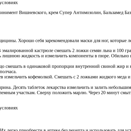
инимент Вишневского, крем Супер Антимозолин, Бальзамед База
ицины. Хорошо себя зарекомендовали маски для ног, которые ле
 В эмалированной кастрюле смешать 2 ложки семян льна и 100 гр
ь лишнюю жидкость и измельчить компоненты в пюре. Обильно н
 Надо смешать в одинаковой пропорции внутренний свиной жир и
полчаса.
ев измельчить кофемолкой. Смешать с 2 ложками жидкого меда и
пирина. Десять таблеток лекарства измельчить и залить небольш
лемным участкам. Сверху положить марлю. Через 20 минут смыть
 легко приобрести в аптеке без рецепта и использовать для ус