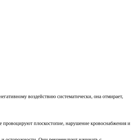
негативному воздействию систематически, она отмирает,
ие провоцируют плоскостопие, нарушение кровоснабжения и
и и осторожности. Они рекомендуют начинать с