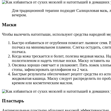
Для традиционной терапии подходят Салициловая мазь, л
вечером.
Маски
Чтобы вылечить натоптыши, используют средства народной мед
Быстро избавиться от огрубения помогает льняное семя.
полчаса на минимальном пламени. Слегка остудить, слит
полчаса.
Когда кожа трескается и болит, полезна медовая маска.
полиэтиленом и надеть теплые носки. Маску оставить на 
Овсянка хорошо смягчает и увлажняет. Пять ложек хлопь
стопы, зафиксировать целлофаном на 2 часа.
Быстрые результаты обеспечивает рецепт средства из ас
жидковатая кашица. Маску следует распределить по проб
кремом или косметическим маслом.
Пластырь
Антимозольные пластыри обладают высокой эффективностью. Их