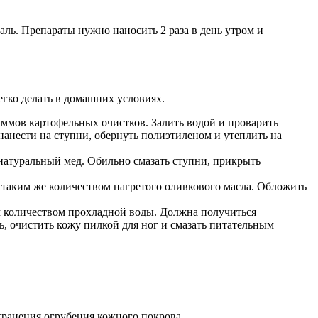
ль. Препараты нужно наносить 2 раза в день утром и
гко делать в домашних условиях.
аммов картофельных очистков. Залить водой и проварить
анести на ступни, обернуть полиэтиленом и утеплить на
 натуральный мед. Обильно смазать ступни, прикрыть
 таким же количеством нагретого оливкового масла. Обложить
им количеством прохладной воды. Должна получиться
, очистить кожу пилкой для ног и смазать питательным
транения огрубения кожного покрова.