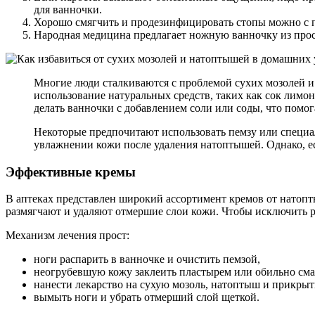
для ванночки.
Хорошо смягчить и продезинфицировать стопы можно с по
Народная медицина предлагает ножную ванночку из прост
Многие люди сталкиваются с проблемой сухих мозолей и
использование натуральных средств, таких как сок лимо
делать ванночки с добавлением соли или соды, что помог
Некоторые предпочитают использовать пемзу или специал
увлажнении кожи после удаления натоптышей. Однако, если
Эффективные кремы
В аптеках представлен широкий ассортимент кремов от натопт
размягчают и удаляют отмершие слои кожи. Чтобы исключить р
Механизм лечения прост:
ноги распарить в ванночке и очистить пемзой,
неогрубевшую кожу заклеить пластырем или обильно сма
нанести лекарство на сухую мозоль, натоптыш и прикрыт
вымыть ноги и убрать отмерший слой щеткой.