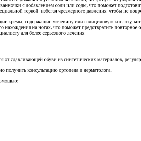
 ванночки с добавлением соли или соды, что поможет подготови
циальной теркой, избегая чрезмерного давления, чтобы не повр
щие кремы, содержащие мочевину или салициловую кислоту, к
го нахождения на ногах, что поможет предотвратить повторное 
циалисту для более серьезного лечения.
я от сдавливающей обуви из синтетических материалов, регуляр
но получить консультацию ортопеда и дерматолога.
помощью: