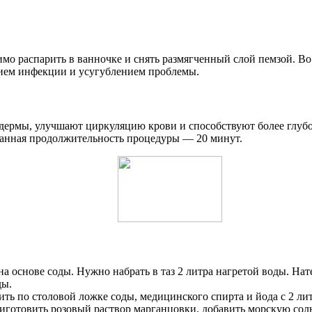
о распарить в ванночке и снять размягченный слой пемзой. Во 
ием инфекции и усугублением проблемы.
 дермы, улучшают циркуляцию крови и способствуют более глу
ванная продолжительность процедуры — 20 минут.
а основе соды. Нужно набрать в таз 2 литра нагретой воды. Нат
ды.
ь по столовой ложке соды, медицинского спирта и йода с 2 ли
отовить розовый раствор марганцовки, добавить морскую соль 