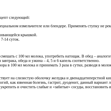
Рецепт следующий:
пециальном измельчителе или блендере. Применять ступку не рек
нчивающейся крышкой.
7-14 суток.
смешать с 100 мл молока, употребить натощак. В обед – аналоги
завтрака, обеда и ужина – 4, 5 и 6 капель соответственно.
вора в 100 мл молока и принимать 3 раза в сутки, разводя в м
йствует на слизистую оболочку желудка и двенадцатиперстной к
огий, как язвенная болезнь, гастрит, дуоденит, данный вариант
 укрепить и очистить слабые и «забитые» сосуды, восстановить и