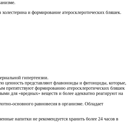
анизме.
в холестерина и формирование атеросклеротических бляшек.
териальной гипертензии.
бую ценность представляют флавоноиды и фитонциды, которые,
амым препятствуют формированию атеросклеротических бляшек
мыми для «вредных» веществ и более адекватно реагируют на
лотно-основного равновесия в организме. Обладает
нные напитки не рекомендуется хранить более 24 часов в