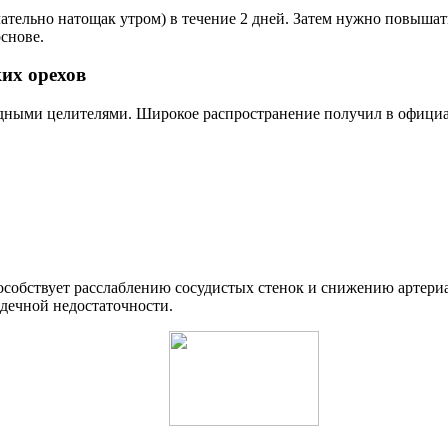
тельно натощак утром) в течение 2 дней. Затем нужно повышать до
снове.
их орехов
дными целителями. Широкое распространение получил в официа
пособствует расслаблению сосудистых стенок и снижению артер
дечной недостаточности.