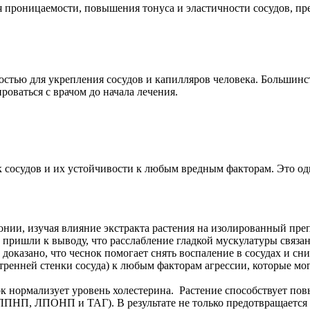
я проницаемости, повышения тонуса и эластичности сосудов, п
стью для укрепления сосудов и капилляров человека. Большинст
оваться с врачом до начала лечения.
 сосудов и их устойчивости к любым вредным факторам. Это одн
нии, изучая влияние экстракта растения на изолированный пре
пришли к выводу, что расслабление гладкой мускулатуры связан
оказано, что чеснок помогает снять воспаление в сосудах и сни
нней стенки сосуда) к любым факторам агрессии, которые могут
ок нормализует уровень холестерина. Растение способствует 
ПНП, ЛПОНП и ТАГ). В результате не только предотвращается ра