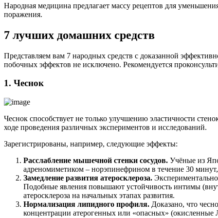
Народная медицина предлагает массу рецептов для уменьшени
поражения.
7 лучших домашних средств
Представляем вам 7 народных средств с доказанной эффективно
побочных эффектов не исключено. Рекомендуется проконсультир
1. Чеснок
Чеснок способствует не только улучшению эластичности стенок
ходе проведения различных экспериментов и исследований.
Зарегистрированы, например, следующие эффекты:
Расслабление мышечной стенки сосудов.
Учёные из Япо
адреномиметиком – норэпинефрином в течение 30 минут, 
Замедление развития атеросклероза.
Экспериментально д
Подобные явления повышают устойчивость интимы (внутре
атеросклероза на начальных этапах развития.
Нормализация липидного профиля.
Доказано, что чесн
концентрации атерогенных или «опасных» (окисленные Л