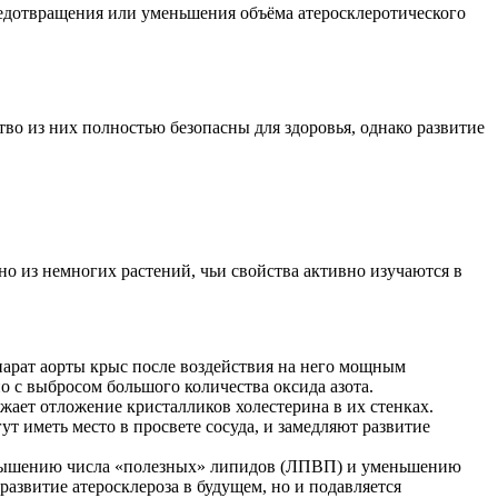
редотвращения или уменьшения объёма атеросклеротического
во из них полностью безопасны для здоровья, однако развитие
о из немногих растений, чьи свойства активно изучаются в
парат аорты крыс после воздействия на него мощным
о с выбросом большого количества оксида азота.
жает отложение кристалликов холестерина в их стенках.
 иметь место в просвете сосуда, и замедляют развитие
повышению числа «полезных» липидов (ЛПВП) и уменьшению
звитие атеросклероза в будущем, но и подавляется