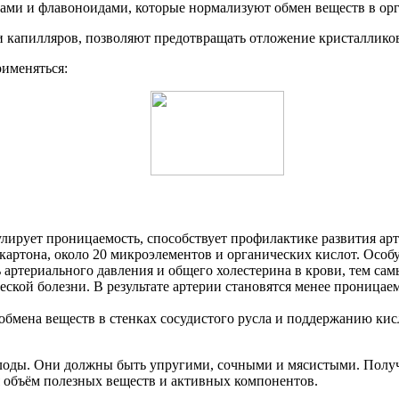
ми и флавоноидами, которые нормализуют обмен веществ в орг
и капилляров, позволяют предотвращать отложение кристаллико
рименяться:
лирует проницаемость, способствует профилактике развития ар
картона, около 20 микроэлементов и органических кислот. Осо
 артериального давления и общего холестерина в крови, тем с
ской болезни. В результате артерии становятся менее проницае
бмена веществ в стенках сосудистого русла и поддержанию кис
лоды. Они должны быть упругими, сочными и мясистыми. Получе
я объём полезных веществ и активных компонентов.