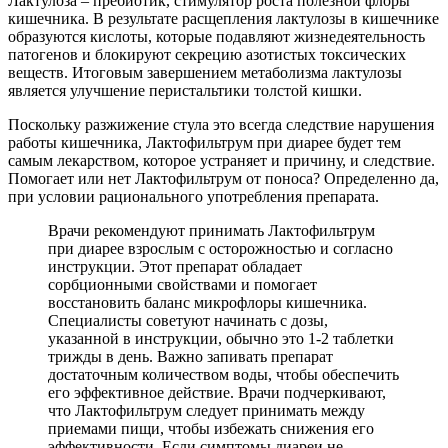
Лактулоза – пребиотик, стимулятор роста полезной флоры
кишечника. В результате расщепления лактулозы в кишечнике
образуются кислоты, которые подавляют жизнедеятельность
патогенов и блокируют секрецию азотистых токсических
веществ. Итоговым завершением метаболизма лактулозы
является улучшение перистальтики толстой кишки.
Поскольку разжижение стула это всегда следствие нарушения
работы кишечника, Лактофильтрум при диарее будет тем
самым лекарством, которое устраняет и причину, и следствие.
Помогает или нет Лактофильтрум от поноса? Определенно да,
при условии рационального употребления препарата.
Врачи рекомендуют принимать Лактофильтрум
при диарее взрослым с осторожностью и согласно
инструкции. Этот препарат обладает
сорбционными свойствами и помогает
восстановить баланс микрофлоры кишечника.
Специалисты советуют начинать с дозы,
указанной в инструкции, обычно это 1-2 таблетки
трижды в день. Важно запивать препарат
достаточным количеством воды, чтобы обеспечить
его эффективное действие. Врачи подчеркивают,
что Лактофильтрум следует принимать между
приемами пищи, чтобы избежать снижения его
эффективности. Если симптомы диареи не