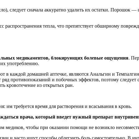
о), следует сначала аккуратно удалить их остатки. Порошок — с
есс распространения тепла, что препятствует обширному повреж
альных медикаментов, блокирующих болевые ощущения
. Пе
 их употреблению.
ют в каждой домашней аптечке, являются Анальгин и Темпалги
т ряд противопоказаний и побочных эффектов, поэтому следует 
ть кровотечение из открытых ран.
я: им требуется время для растворения и всасывания в кровь.
 дождаться врача, который введет нужный препарат внутрив
этом медиков, чтобы при оказании помощи не возникло несовмес
зни и часто ищут способы облегчить боль самостоятельно. В и