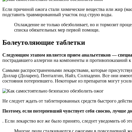
Если причиной ожога стали химические вещества или жир (масл
подставить травмированный участок под струю воды.
Охлаждение не только обезболивает, но и тормозит проц
списка обязательных мер первой помощи.
Болеутоляющие таблетки
Следующим этапом является прием анальгетиков — специ
пострадавшего аллергии на компоненты и противопоказаний к
Самыми распространенными лекарствами, которые присутству
Доллар (Доларен), Пенталгин, Найз, Солпадеин. Все они имею
состояния потерпевшего. Некоторые из препаратов могут усили
Не следует ждать от таблетированных средств быстрого действи
Поэтому, если потерпевший чувствует себя сносно, лучше
. Если лекарство все же было принято, следует уведомить об 
Многие люди сталкиваются с ожогами в повседневной жи