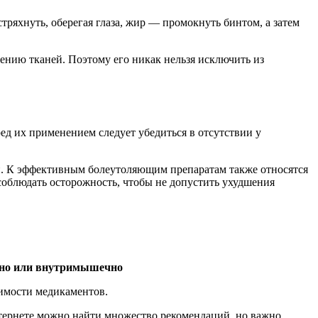
тряхнуть, оберегая глаза, жир — промокнуть бинтом, а затем
дению тканей. Поэтому его никак нельзя исключить из
ред их применением следует убедиться в отсутствии у
н. К эффективным болеутоляющим препаратам также относятся
соблюдать осторожность, чтобы не допустить ухудшения
енно или внутримышечно
тимости медикаментов.
нтернете можно найти множество рекомендаций, но важно