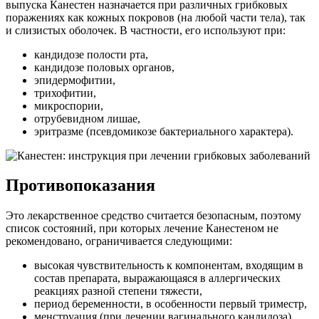
выпуска Канестен назначается при различных грибковых
поражениях как кожных покровов (на любой части тела), так
и слизистых оболочек. В частности, его используют при:
кандидозе полости рта,
кандидозе половых органов,
эпидермофитии,
трихофитии,
микроспории,
отрубевидном лишае,
эритразме (псевдомикозе бактериального характера).
Противопоказания
Это лекарственное средство считается безопасным, поэтому
список состояний, при которых лечение Канестеном не
рекомендовано, ограничивается следующими:
высокая чувствительность к компонентам, входящим в
состав препарата, выражающаяся в аллергических
реакциях разной степени тяжести,
период беременности, в особенности первый триместр,
менструация (при лечении вагинального кандидоза).