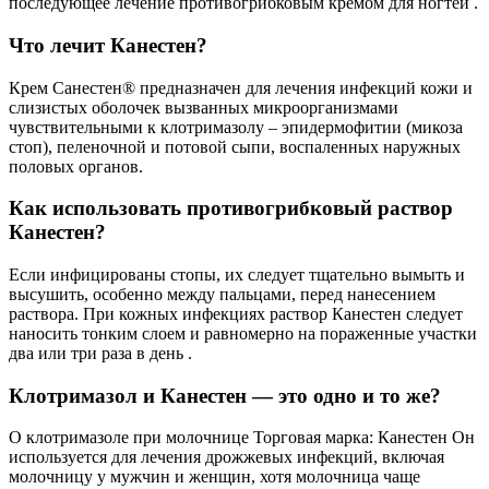
последующее лечение противогрибковым кремом для ногтей .
Что лечит Канестен?
Крем Cанестен® предназначен для лечения инфекций кожи и
слизистых оболочек вызванных микроорганизмами
чувствительными к клотримазолу – эпидермофитии (микозa
стоп), пеленочной и потовой сыпи, воспаленных наружных
половых органов.
Как использовать противогрибковый раствор
Канестен?
Если инфицированы стопы, их следует тщательно вымыть и
высушить, особенно между пальцами, перед нанесением
раствора. При кожных инфекциях раствор Канестен следует
наносить тонким слоем и равномерно на пораженные участки
два или три раза в день .
Клотримазол и Канестен — это одно и то же?
О клотримазоле при молочнице Торговая марка: Канестен Он
используется для лечения дрожжевых инфекций, включая
молочницу у мужчин и женщин, хотя молочница чаще