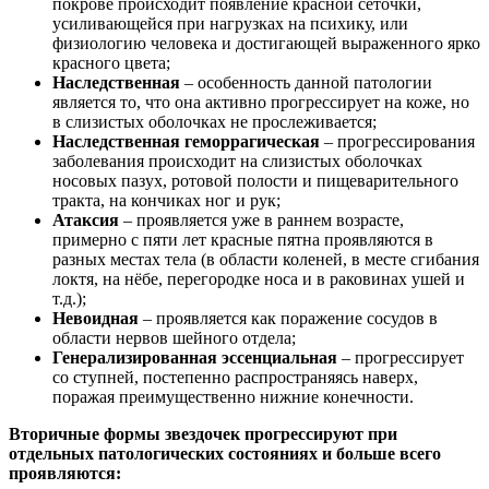
покрове происходит появление красной сеточки,
усиливающейся при нагрузках на психику, или
физиологию человека и достигающей выраженного ярко
красного цвета;
Наследственная
– особенность данной патологии
является то, что она активно прогрессирует на коже, но
в слизистых оболочках не прослеживается;
Наследственная
геморрагическая
– прогрессирования
заболевания происходит на слизистых оболочках
носовых пазух, ротовой полости и пищеварительного
тракта, на кончиках ног и рук;
Атаксия
– проявляется уже в раннем возрасте,
примерно с пяти лет красные пятна проявляются в
разных местах тела (в области коленей, в месте сгибания
локтя, на нёбе, перегородке носа и в раковинах ушей и
т.д.);
Невоидная
– проявляется как поражение сосудов в
области нервов шейного отдела;
Генерализированная
эссенциальная
– прогрессирует
со ступней, постепенно распространяясь наверх,
поражая преимущественно нижние конечности.
Вторичные формы звездочек прогрессируют при
отдельных патологических состояниях и больше всего
проявляются: