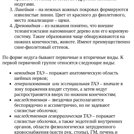
недугами.
Линейная
– на нежных кожных покровах формируются
извилистые линии. Цвет от красного до фиолетового,
место локализации – щеки.
Древовидная
– из названия понятно, что внешне
телеангиэктазии напоминают дерево или его корневую
систему. Такие образования чаще обнаруживаются на
нижних конечностях, животе. Имеют преимущественно
сине-фиолетовый оттенок.
По форме недуга бывают первичные и вторичные виды. К
первой первичной группе относятся следующие виды:
невоидная ТАЭ
– поражает анатомическую область
шейных нервов;
генерализованная или эссенциальная ТАЭ
– вначале в
зону поражения входят ступни, а затем недуг
распространяется вверх по нижним конечностям;
наследственная
– звездочки располагаются
беспорядочно и ассиметрично, но не задевают
слизистые оболочки;
наследственная геморрагическая ТАЭ
– поражает
слизистые оболочки, а также эндотелий внутренних
органов, области физиологически затрудненного
кровоснабжения (кисти рук, стопы), ГМ, печень и