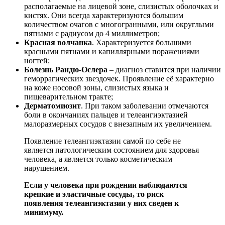
располагаемые на лицевой зоне, слизистых оболочках и
кистях. Они всегда характеризуются большим
количеством очагов с многогранными, или округлыми
пятнами с радиусом до 4 миллиметров;
Красная волчанка
. Характеризуется большими
красными пятнами и капиллярными поражениями
ногтей;
Болезнь Рандю-Ослера
– диагноз ставится при наличии
геморрагических звездочек. Проявление её характерно
на коже носовой зоны, слизистых языка и
пищеварительном тракте;
Дерматомиозит
. При таком заболевании отмечаются
боли в окончаниях пальцев и телеангиэктазией
малоразмерных сосудов с внезапным их увеличением.
Появление телеангиэктазии самой по себе не
является патологическим состоянием для здоровья
человека, а является только косметическим
нарушением.
Если у человека при рождении наблюдаются
крепкие и эластичные сосуды, то риск
появления телеангиэктазии у них сведен к
минимуму.