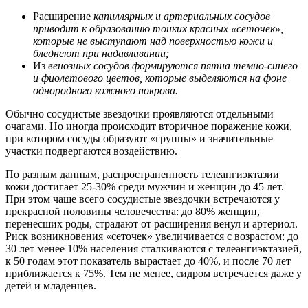
Расширение
капиллярных и артериальных сосудов
приводит к образованию тонких красных «сеточек»,
которые не выступают над поверхностью кожи и
бледнеют при надавливании;
Из
венозных сосудов формируются пятна темно-синего
и фиолетового цветов, которые выделяются на фоне
однородного кожного покрова.
Обычно сосудистые звездочки проявляются отдельными
очагами. Но иногда происходит вторичное поражение кожи,
при котором сосуды образуют «группы» и значительные
участки подвергаются воздействию.
По разным данным, распространенность телеангиэктазии
кожи достигает 25-30% среди мужчин и женщин до 45 лет.
При этом чаще всего сосудистые звездочки встречаются у
прекрасной половины человечества: до 80% женщин,
перенесших роды, страдают от расширения венул и артериол.
Риск возникновения «сеточек» увеличивается с возрастом: до
30 лет менее 10% населения сталкиваются с телеангиэктазией,
к 50 годам этот показатель вырастает до 40%, и после 70 лет
приближается к 75%. Тем не менее, сидром встречается даже у
детей и младенцев.