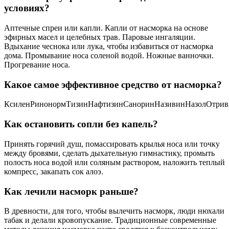
условиях?
Аптечные спреи или капли. Капли от насморка на основе
эфирных масел и целебных трав. Паровые ингаляции.
Вдыхание чеснока или лука, чтобы избавиться от насморка
дома. Промывание носа соленой водой. Ножные ванночки.
Прогревание носа.
Какое самое эффективное средство от насморка?
КсиленРинонормТизинНафтизинСаноринНазивинНазолОтри
Как остановить сопли без капель?
Принять горячий душ, помассировать крылья носа или точку
между бровями, сделать дыхательную гимнастику, промыть
полость носа водой или соляным раствором, наложить теплый
компресс, закапать сок алоэ.
Как лечили насморк раньше?
В древности, для того, чтобы вылечить насморк, люди нюхали
табак и делали кровопускание. Традиционные современные