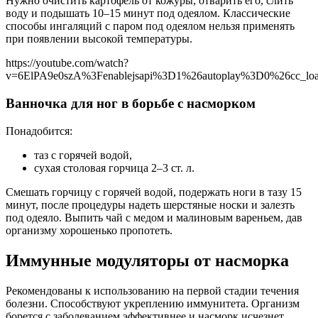
Нужно очистить картофель от кожуры, отварить его, слить
воду и подышать 10–15 минут под одеялом. Классические
способы ингаляций с паром под одеялом нельзя применять
при появлении высокой температуры.
https://youtube.com/watch?
v=6ElPA9e0szA%3Fenablejsapi%3D1%26autoplay%3D0%26cc_l
Ванночка для ног в борьбе с насморком
Понадобится:
таз с горячей водой,
сухая столовая горчица 2–3 ст. л.
Смешать горчицу с горячей водой, подержать ноги в тазу 15
минут, после процедуры надеть шерстяные носки и залезть
под одеяло. Выпить чай с медом и малиновым вареньем, дав
организму хорошенько пропотеть.
Иммунные модуляторы от насморка
Рекомендованы к использованию на первой стадии течения
болезни. Способствуют укреплению иммунитета. Организм
борется с заболеванием эффективнее и насморк исчезнет.