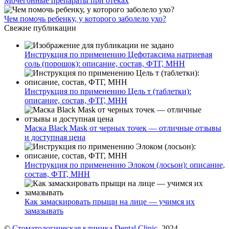
Мочегонные препараты при отеках
Чем помочь ребенку, у которого заболело ухо?
Свежие публикации
Инструкция по применению Цефотаксима натриевая
соль (порошок): описание, состав, ФТГ, МНН
Инструкция по применению Цель т (таблетки):
описание, состав, ФТГ, МНН
Маска Black Mask от черных точек — отличные отзывы
и доступная цена
Инструкция по применению Элоком (лосьон): описание,
состав, ФТГ, МНН
Как замаскировать прыщи на лице — учимся их
замазывать
©
Стоматологическая клиника Dental Clinic
, 2024