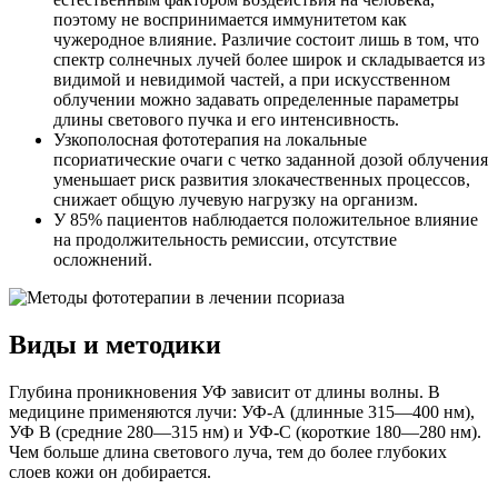
поэтому не воспринимается иммунитетом как
чужеродное влияние. Различие состоит лишь в том, что
спектр солнечных лучей более широк и складывается из
видимой и невидимой частей, а при искусственном
облучении можно задавать определенные параметры
длины светового пучка и его интенсивность.
Узкополосная фототерапия на локальные
псориатические очаги с четко заданной дозой облучения
уменьшает риск развития злокачественных процессов,
снижает общую лучевую нагрузку на организм.
У 85% пациентов наблюдается положительное влияние
на продолжительность ремиссии, отсутствие
осложнений.
Виды и методики
Глубина проникновения УФ зависит от длины волны. В
медицине применяются лучи: УФ-А (длинные 315—400 нм),
УФ В (средние 280—315 нм) и УФ-С (короткие 180—280 нм).
Чем больше длина светового луча, тем до более глубоких
слоев кожи он добирается.