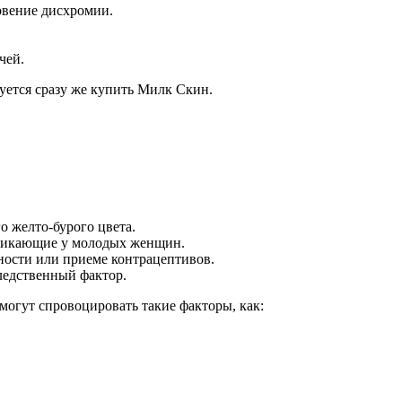
овение дисхромии.
чей.
уется сразу же купить Милк Скин.
о желто-бурого цвета.
зникающие у молодых женщин.
ности или приеме контрацептивов.
ледственный фактор.
 могут спровоцировать такие факторы, как: