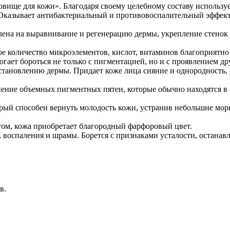
овище для кожи». Благодаря своему целебному составу использ
 Оказывает антибактериальный и противовоспалительный эффект
лена на выравнивание и регенерацию дермы, укрепление стенок
шое количество микроэлементов, кислот, витаминов благоприятн
ет бороться не только с пигментацией, но и с проявлением дру
становлению дермы. Придает коже лица сияние и однородность, 
нение объемных пигментных пятен, которые обычно находятся в
орый способен вернуть молодость кожи, устранив небольшие мо
м, кожа приобретает благородный фарфоровый цвет.
воспаления и шрамы. Борется с признаками усталости, останавл
в.