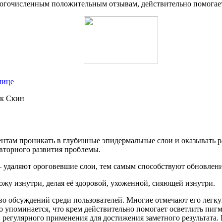
 многочисленным положительным отзывам, действительно помогае
лице
ентам проникать в глубинные эпидермальные слои и оказывать 
вторного развития проблемы.
удаляют ороговевшие слои, тем самым способствуют обновлен
жу изнутри, делая её здоровой, ухоженной, сияющей изнутри.
о обсуждений среди пользователей. Многие отмечают его легкую
о упоминается, что крем действительно помогает осветлить пиг
егулярного применения для достижения заметного результата. Це