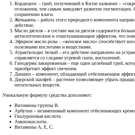
Кордицепс – гриб, получивший в Китае название – «сокр
отложения, тем самым замедляет развитие пигментации.
сохранению влаги.
Женьшень – работа этого природного компонента направ
действие.
Масло дягиля – в составе масла дягиля содержится боль
антисептическим и отшелушивающим эффектом, что помога
Эфирное масло розы – «женское масло» способствует вос
полезными кислотами и веществами.
Атрактилодис белый – его действие направлено на устра
справляется со следами угревой сыпи, воспалений.
Ганодерма лакированная – еще один целебный гриб, кот
приобретает эффект свечения.
Даншен – компонент, обладающий отбеливающим эффекто
Даурский шалфей – растение позволяющее убрать прыщи, 
питательных веществ.
Уникальную формулу средства дополняют:
Витамины группы В.
Арбутин – незаменимый компонент отбеливающих кремо
Гиалуроновая кислота.
Аминокислоты.
Витамины А, Е, С.