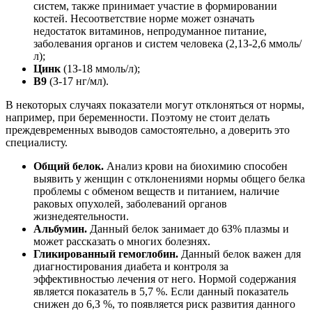
систем, также принимает участие в формировании
костей. Несоответствие норме может означать
недостаток витаминов, непродуманное питание,
заболевания органов и систем человека (2,1З-2,6 ммоль/
л);
Цинк
(1З-18 ммоль/л);
В9
(З-17 нг/мл).
В некоторых случаях показатели могут отклоняться от нормы,
например, при беременности. Поэтому не стоит делать
преждевременных выводов самостоятельно, а доверить это
специалисту.
Общий белок.
Анализ крови на биохимию способен
выявить у женщин с отклонениями нормы общего белка
проблемы с обменом веществ и питанием, наличие
раковых опухолей, заболеваний органов
жизнедеятельности.
Альбумин.
Данный белок занимает до 6З% плазмы и
может рассказать о многих болезнях.
Гликированный гемоглобин.
Данный белок важен для
диагностирования диабета и контроля за
эффективностью лечения от него. Нормой содержания
является показатель в 5,7 %. Если данный показатель
снижен до 6,З %, то появляется риск развития данного