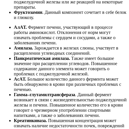
поджелудочной железы или же реакцией на некоторые
препараты.
Фруктозамин
. Данный компонент сочетает в себе белок
и глюкозу.
АлАТ.
Фермент печени, участвующий в процессе
работы аминокислот. Отклонения от норм могут
означать проблемы с сердцем и сосудами, а также о
заболеваниях печени.
Амилаза.
Зарождается в железах слюны, участвует в
расщеплении углеводных соединений.
Панкреатическая амилаза.
Также имеет большое
значение при расщеплении углеводов. Повышенное
содержание данного элемента может говорить о
проблемах с поджелудочной железой.
АсАТ.
Большое количество данного фермента может
быть обнаружено в крови при различных проблемах с
печенью.
Гамма–глутамилтрансфераза
. Данный фермент
возникает в связи с жизнедеятельностью поджелудочной
железы и печени. Повышенное количество его в крови
говорит о чрезмерном употреблении спиртными
напитками, а также о заболеваниях печени.
Креатинкиназа.
Повышенная концентрация может
означать наличие недостаточности почек, повреждений