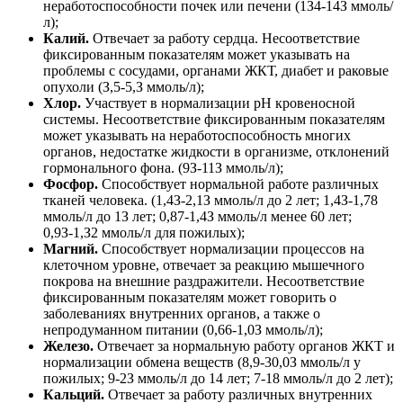
неработоспособности почек или печени (1З4-14З ммоль/
л);
Калий.
Отвечает за работу сердца. Несоответствие
фиксированным показателям может указывать на
проблемы с сосудами, органами ЖКТ, диабет и раковые
опухоли (З,5-5,З ммоль/л);
Хлор.
Участвует в нормализации pH кровеносной
системы. Несоответствие фиксированным показателям
может указывать на неработоспособность многих
органов, недостатке жидкости в организме, отклонений
гормонального фона. (9З-11З ммоль/л);
Фосфор.
Способствует нормальной работе различных
тканей человека. (1,4З-2,1З ммоль/л до 2 лет; 1,4З-1,78
ммоль/л до 1З лет; 0,87-1,4З ммоль/л менее 60 лет;
0,9З-1,З2 ммоль/л для пожилых);
Магний.
Способствует нормализации процессов на
клеточном уровне, отвечает за реакцию мышечного
покрова на внешние раздражители. Несоответствие
фиксированным показателям может говорить о
заболеваниях внутренних органов, а также о
непродуманном питании (0,66-1,0З ммоль/л);
Железо.
Отвечает за нормальную работу органов ЖКТ и
нормализации обмена веществ (8,9-30,0З ммоль/л у
пожилых; 9-2З ммоль/л до 14 лет; 7-18 ммоль/л до 2 лет);
Кальций.
Отвечает за работу различных внутренних