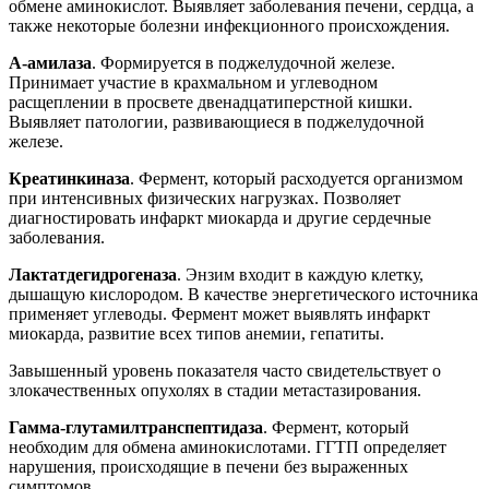
обмене аминокислот. Выявляет заболевания печени, сердца, а
также некоторые болезни инфекционного происхождения.
Α-амилаза
. Формируется в поджелудочной железе.
Принимает участие в крахмальном и углеводном
расщеплении в просвете двенадцатиперстной кишки.
Выявляет патологии, развивающиеся в поджелудочной
железе.
Креатинкиназа
. Фермент, который расходуется организмом
при интенсивных физических нагрузках. Позволяет
диагностировать инфаркт миокарда и другие сердечные
заболевания.
Лактатдегидрогеназа
. Энзим входит в каждую клетку,
дышащую кислородом. В качестве энергетического источника
применяет углеводы. Фермент может выявлять инфаркт
миокарда, развитие всех типов анемии, гепатиты.
Завышенный уровень показателя часто свидетельствует о
злокачественных опухолях в стадии метастазирования.
Гамма-глутамилтранспептидаза
. Фермент, который
необходим для обмена аминокислотами. ГГТП определяет
нарушения, происходящие в печени без выраженных
симптомов.