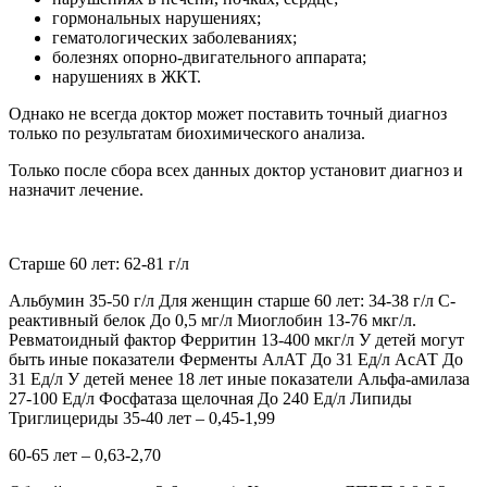
гормональных нарушениях;
гематологических заболеваниях;
болезнях опорно-двигательного аппарата;
нарушениях в ЖКТ.
Однако не всегда доктор может поставить точный диагноз
только по результатам биохимического анализа.
Только после сбора всех данных доктор установит диагноз и
назначит лечение.
Старше 60 лет: 62-81 г/л
Альбумин З5-50 г/л Для женщин старше 60 лет: 34-38 г/л С-
реактивный белок До 0,5 мг/л Миоглобин 1З-76 мкг/л.
Ревматоидный фактор Ферритин 1З-400 мкг/л У детей могут
быть иные показатели Ферменты АлАТ До 31 Ед/л АсАТ До
31 Ед/л У детей менее 18 лет иные показатели Альфа-амилаза
27-100 Ед/л Фосфатаза щелочная До 240 Ед/л Липиды
Триглицериды 35-40 лет – 0,45-1,99
60-65 лет – 0,63-2,70