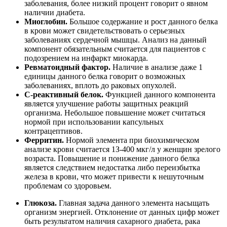
заболевания, более низкий процент говорит о явном
наличии диабета.
Миоглобин.
Большое содержание и рост данного белка
в крови может свидетельствовать о серьезных
заболеваниях сердечной мышцы. Анализ на данный
компонент обязательным считается для пациентов с
подозрением на инфаркт миокарда.
Ревматоидный фактор.
Наличие в анализе даже 1
единицы данного белка говорит о возможных
заболеваниях, вплоть до раковых опухолей.
C-реактивный белок.
Функцией данного компонента
является улучшение работы защитных реакций
организма. Небольшое повышение может считаться
нормой при использовании капсульных
контрацептивов.
Ферритин.
Нормой элемента при биохимическом
анализе крови считается 1З-400 мкг/л у женщин зрелого
возраста. Повышение и понижение данного белка
является следствием недостатка либо переизбытка
железа в крови, что может привести к нешуточным
проблемам со здоровьем.
Глюкоза.
Главная задача данного элемента насыщать
организм энергией. Отклонение от данных цифр может
быть результатом наличия сахарного диабета, рака