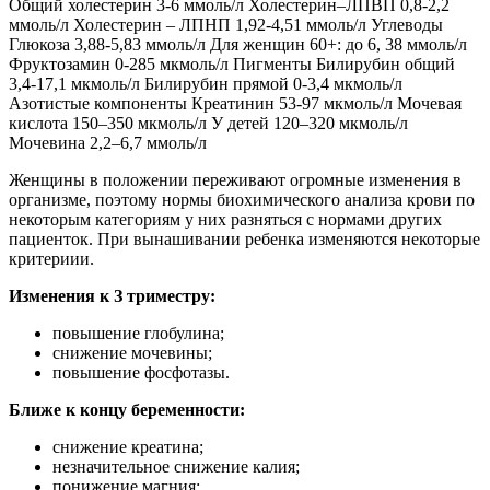
Общий холестерин 3-6 ммоль/л Холестерин–ЛПВП 0,8-2,2
ммоль/л Холестерин – ЛПНП 1,92-4,51 ммоль/л Углеводы
Глюкоза 3,88-5,83 ммоль/л Для женщин 60+: до 6, 38 ммоль/л
Фруктозамин 0-285 мкмоль/л Пигменты Билирубин общий
3,4-17,1 мкмоль/л Билирубин прямой 0-3,4 мкмоль/л
Азотистые компоненты Креатинин 53-97 мкмоль/л Мочевая
кислота 150–350 мкмоль/л У детей 120–320 мкмоль/л
Мочевина 2,2–6,7 ммоль/л
Женщины в положении переживают огромные изменения в
организме, поэтому нормы биохимического анализа крови по
некоторым категориям у них разняться с нормами других
пациенток. При вынашивании ребенка изменяются некоторые
критериии.
Изменения к З триместру:
повышение глобулина;
снижение мочевины;
повышение фосфотазы.
Ближе к концу беременности:
снижение креатина;
незначительное снижение калия;
понижение магния;