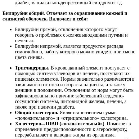
диабет, маниакально-депрессивный синдром и т.д.
Билирубин общий
.
Отвечает за окрашивание кожной и
слизистой оболочек. Включает в себя:
Билирубин прямой, отклонения которого могут
говорить о проблемах с желчевыводящими путями и
печенью.
Билирубин непрямой, является продуктом распада
гемоглобина, работу которого можно увидеть при смене
цвета синяка.
Триглицериды.
В кровь данный элемент поступает с
помощью синтеза углеводов из печени, поступают их
пищевых элементов. Нормы значительно различаются в
зависимости от пола и возраста пациента, а также у
женщин в положении. Отклонения от норм могут быть
зафиксированы по причине заболеваний сердечно-
сосудистой системы, щитовидной железы, печени, а
также при наличии диабета.
Общий холестерин.
Является значением суммы
«положительного» и «отрицательного» холестерина.
Холестерин–ЛПВП («положительный»)
. Помогает в
определении предрасположенности к атеросклерозу,
перерабатывает и выводит жиры из организма.