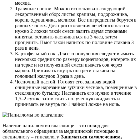
месяца.
Травяные настои. Можно использовать следующий
лекарственный сбор: листья крапивы, подорожника,
корень одуванчика, мелисса. Все ингредиенты берутся в
равных частях. Для приготовления лечебного настоя
нужно 2 ложки такой смеси залить двумя стаканами
кипятка, оставить настаиваться на 3 часа, затем
процедить. Пьют такой напиток по половине стакана 3
раза в день.
Картофельный сок. Для его получения следует вымыть
несколько средних по размеру корнеплодов, натереть их
на терке и из полученной смеси выжать сок через
марлю. Принимать внутрь по трети стакана на
голодный желудок 3 раза в день.
Чесночный настой. Готовят его, заливая водой
очищенные нарезанные зубчики чеснока, помещенные в
стеклянную бутылку. Настаивать его нужно в течение
1,5–2 суток, затем слить полученную жидкость и
принимать ее внутрь по 1 чайной ложке на ночь.
Наличие папиллом во влагалище – это повод для
обязательного обращения за медицинской помощью к
специалисту – гинекологу.
Заниматься самолечением,