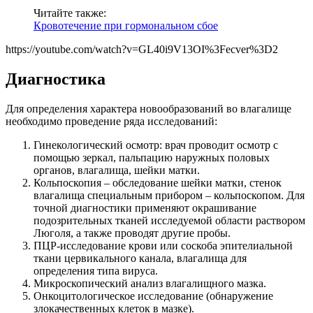
Читайте также:
Кровотечение при гормональном сбое
https://youtube.com/watch?v=GL40i9V13OI%3Fecver%3D2
Диагностика
Для определения характера новообразований во влагалище
необходимо проведение ряда исследований:
Гинекологический осмотр: врач проводит осмотр с
помощью зеркал, пальпацию наружных половых
органов, влагалища, шейки матки.
Кольпоскопия – обследование шейки матки, стенок
влагалища специальным прибором – кольпоскопом. Для
точной диагностики применяют окрашивание
подозрительных тканей исследуемой области раствором
Люголя, а также проводят другие пробы.
ПЦР-исследование крови или соскоба эпителиальной
ткани цервикального канала, влагалища для
определения типа вируса.
Микроскопический анализ влагалищного мазка.
Онкоцитологическое исследование (обнаружение
злокачественных клеток в мазке).