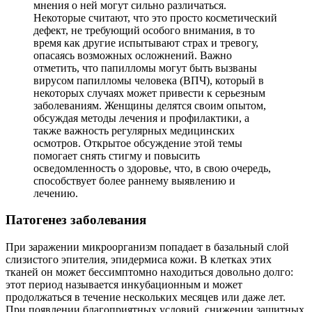
мнения о ней могут сильно различаться.
Некоторые считают, что это просто косметический
дефект, не требующий особого внимания, в то
время как другие испытывают страх и тревогу,
опасаясь возможных осложнений. Важно
отметить, что папилломы могут быть вызваны
вирусом папилломы человека (ВПЧ), который в
некоторых случаях может привести к серьезным
заболеваниям. Женщины делятся своим опытом,
обсуждая методы лечения и профилактики, а
также важность регулярных медицинских
осмотров. Открытое обсуждение этой темы
помогает снять стигму и повысить
осведомленность о здоровье, что, в свою очередь,
способствует более раннему выявлению и
лечению.
Патогенез заболевания
При заражении микроорганизм попадает в базальный слой
слизистого эпителия, эпидермиса кожи. В клетках этих
тканей он может бессимптомно находиться довольно долго:
этот период называется инкубационным и может
продолжаться в течение нескольких месяцев или даже лет.
При появлении благоприятных условий, снижении защитных