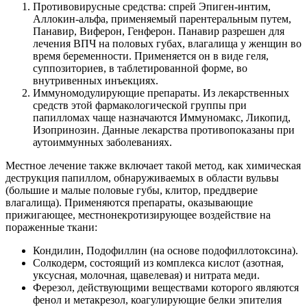
Противовирусные средства: спрей Эпиген-интим,
Аллокин-альфа, применяемый парентеральным путем,
Панавир, Виферон, Генферон. Панавир разрешен для
лечения ВПЧ на половых губах, влагалища у женщин во
время беременности. Применяется он в виде геля,
суппозиториев, в таблетированной форме, во
внутривенных инъекциях.
Иммуномодулирующие препараты. Из лекарственных
средств этой фармакологической группы при
папилломах чаще назначаются Иммуномакс, Ликопид,
Изопринозин. Данные лекарства противопоказаны при
аутоиммунных заболеваниях.
Местное лечение также включает такой метод, как химическая
деструкция папиллом, обнаруживаемых в области вульвы
(большие и малые половые губы, клитор, преддверие
влагалища). Применяются препараты, оказывающие
прижигающее, местнонекротизирующее воздействие на
пораженные ткани:
Кондилин, Подофиллин (на основе подофиллотоксина).
Солкодерм, состоящий из комплекса кислот (азотная,
уксусная, молочная, щавелевая) и нитрата меди.
Ферезол, действующими веществами которого являются
фенол и метакрезол, коагулирующие белки эпителия