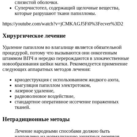
слизистой оболочки.
Суперчистотел, содержащий щелочные вещества,
которые разрушают ткани папилломы.
https://youtube.com/watch?v=jCMKAGJ5Fi0%3Fecver%3D2
Хирургическое лечение
Удаление папиллом во влагалище является обязательной
процедурой, потому что вызываются они онкогенным
штаммом ВПЧ и нередко перерождаются в злокачественные
новообразования шейки матки. Рекомендуется применение
следующих аппаратных методов лечения:
криодеструкция с использованием жидкого азота,
коагуляция папиллом электротоком,
лазерное удаление,
радиоволновое воздействие,
стандартное оперативное иссечение пораженных
тканей.
Нетрадиционные методы
Лечение народными способами должно быть
направлено на нормализацию защитных резервов