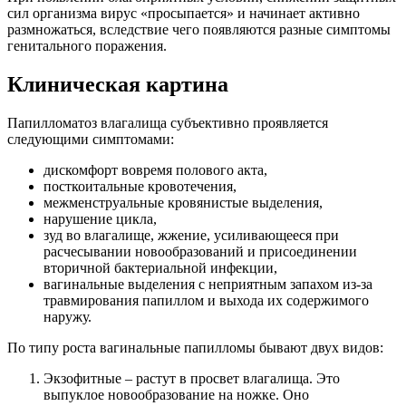
сил организма вирус «просыпается» и начинает активно
размножаться, вследствие чего появляются разные симптомы
генитального поражения.
Клиническая картина
Папилломатоз влагалища субъективно проявляется
следующими симптомами:
дискомфорт вовремя полового акта,
посткоитальные кровотечения,
межменструальные кровянистые выделения,
нарушение цикла,
зуд во влагалище, жжение, усиливающееся при
расчесывании новообразований и присоединении
вторичной бактериальной инфекции,
вагинальные выделения с неприятным запахом из-за
травмирования папиллом и выхода их содержимого
наружу.
По типу роста вагинальные папилломы бывают двух видов:
Экзофитные – растут в просвет влагалища. Это
выпуклое новообразование на ножке. Оно