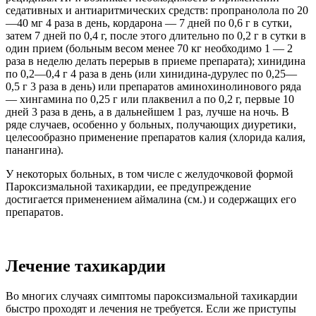
седативных и антиаритмических средств: пропранолола по 20
—40 мг 4 раза в день, кордарона — 7 дней по 0,6 г в сутки,
затем 7 дней по 0,4 г, после этого длительно по 0,2 г в сутки в
один прием (больным весом менее 70 кг необходимо 1 — 2
раза в неделю делать перерыв в приеме препарата); хинидина
по 0,2—0,4 г 4 раза в день (или хинидина-дурулес по 0,25—
0,5 г 3 раза в день) или препаратов аминохинолинового ряда
— хингамина по 0,25 г или плаквенил а по 0,2 г, первые 10
дней 3 раза в день, а в дальнейшем 1 раз, лучше на ночь. В
ряде случаев, особенно у больных, получающих диуретики,
целесообразно применение препаратов калия (хлорида калия,
панангина).
У некоторых больных, в том числе с желудочковой формой
Пароксизмальной тахикардии, ее предупреждение
достигается применением аймалина (см.) и содержащих его
препаратов.
Лечение тахикардии
Во многих случаях симптомы пароксизмальной тахикардии
быстро проходят и лечения не требуется. Если же приступы