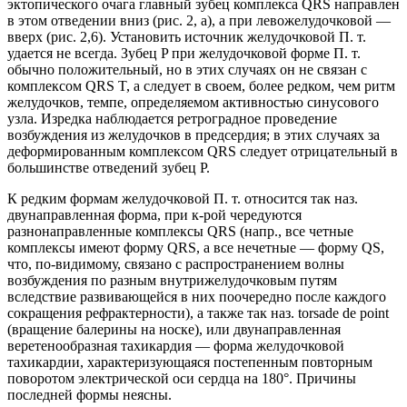
эктопического очага главный зубец комплекса QRS направлен
в этом отведении вниз (рис. 2, а), a при левожелудочковой —
вверх (рис. 2,6). Установить источник желудочковой П. т.
удается не всегда. Зубец P при желудочковой форме П. т.
обычно положительный, но в этих случаях он не связан с
комплексом QRS T, а следует в своем, более редком, чем ритм
желудочков, темпе, определяемом активностью синусового
узла. Изредка наблюдается ретроградное проведение
возбуждения из желудочков в предсердия; в этих случаях за
деформированным комплексом QRS следует отрицательный в
большинстве отведений зубец Р.
К редким формам желудочковой П. т. относится так наз.
двунаправленная форма, при к-рой чередуются
разнонаправленные комплексы QRS (напр., все четные
комплексы имеют форму QRS, а все нечетные — форму QS,
что, по-видимому, связано с распространением волны
возбуждения по разным внутрижелудочковым путям
вследствие развивающейся в них поочередно после каждого
сокращения рефрактерности), а также так наз. torsade de point
(вращение балерины на носке), или двунаправленная
веретенообразная тахикардия — форма желудочковой
тахикардии, характеризующаяся постепенным повторным
поворотом электрической оси сердца на 180°. Причины
последней формы неясны.