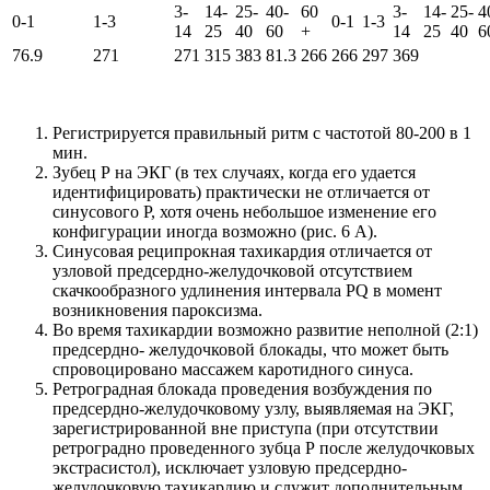
3-
14-
25-
40-
60
3-
14-
25-
4
0-1
1-3
0-1
1-3
14
25
40
60
+
14
25
40
6
76.9
271
271
315
383
81.3
266
266
297
369
Регистрируется правильный ритм с частотой 80-200 в 1
мин.
Зубец Р на ЭКГ (в тех случаях, когда его удается
идентифицировать) практически не отличается от
синусового Р, хотя очень небольшое изменение его
конфигурации иногда возможно (рис. 6 А).
Синусовая реципрокная тахикардия отличается от
узловой предсердно-желудочковой отсутствием
скачкообразного удлинения интервала PQ в момент
возникновения пароксизма.
Во время тахикардии возможно развитие неполной (2:1)
предсердно- желудочковой блокады, что может быть
спровоцировано массажем каротидного синуса.
Ретроградная блокада проведения возбуждения по
предсердно-желудочковому узлу, выявляемая на ЭКГ,
зарегистрированной вне приступа (при отсутствии
ретроградно проведенного зубца Р после желудочковых
экстрасистол), исключает узловую предсердно-
желудочковую тахикардию и служит дополнительным