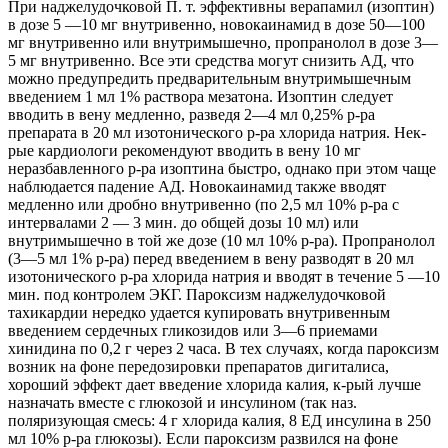
При наджелудочковой П. т. эффективны верапамил (изоптин)
в дозе 5 —10 мг внутривенно, новокаинамид в дозе 50—100
мг внутривенно или внутримышечно, пропранолол в дозе 3—
5 мг внутривенно. Все эти средства могут снизить АД, что
можно предупредить предварительным внутримышечным
введением 1 мл 1% раствора мезатона. Изоптин следует
вводить в вену медленно, разведя 2—4 мл 0,25% р-ра
препарата в 20 мл изотонического р-ра хлорида натрия. Нек-
рые кардиологи рекомендуют вводить в вену 10 мг
неразбавленного р-ра изоптина быстро, однако при этом чаще
наблюдается падение АД. Новокаинамид также вводят
медленно или дробно внутривенно (по 2,5 мл 10% р-ра с
интервалами 2 — 3 мин. до общей дозы 10 мл) или
внутримышечно в той же дозе (10 мл 10% р-ра). Пропранолол
(3—5 мл 1% р-ра) перед введением в вену разводят в 20 мл
изотонического р-ра хлорида натрия и вводят в течение 5 —10
мин. под контролем ЭКГ. Пароксизм наджелудочковой
тахикардии нередко удается купировать внутривенным
введением сердечных гликозидов или 3—6 приемами
хинидина по 0,2 г через 2 часа. В тех случаях, когда пароксизм
возник на фоне передозировки препаратов дигиталиса,
хороший эффект дает введение хлорида калия, к-рый лучше
назначать вместе с глюкозой и инсулином (так наз.
поляризующая смесь: 4 г хлорида калия, 8 ЕД инсулина в 250
мл 10% р-ра глюкозы). Если пароксизм развился на фоне