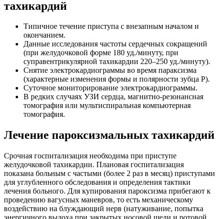
тахикардий
Типичное течение приступа с внезапным началом и
окончанием.
Данные исследования частоты сердечных сокращений
(при желудочковой форме 180 уд./минуту, при
суправентрикулярной тахикардии 220–250 уд./минуту).
Снятие электрокардиограммы во время параксизма
(характерные изменения формы и полярности зубца Р).
Суточное мониторирование электрокардиограммы.
В редких случаях УЗИ сердца, магнитно-резонансная
томография или мультиспиральная компьютерная
томография.
Лечение пароксизмальных тахикардий
Срочная госпитализация необходима при приступе
желудочковой тахикардии. Плановая госпитализация
показана больным с частыми (более 2 раз в месяц) приступами
для углубленного обследования и определения тактики
лечения больного. Для купирования пароксизма прибегают к
проведению вагусных маневров, то есть механическому
воздействию на блуждающий нерв (натуживание, попытка
энергичного выдоха при закрытых носовой щели и ротовой