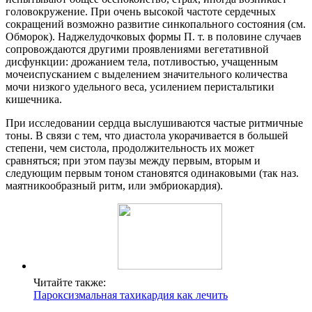
головокружение. При очень высокой частоте сердечных
сокращений возможно развитие синкопального состояния (см.
Обморок). Наджелудочковых формы П. т. в половине случаев
сопровождаются другими проявлениями вегетативной
дисфункции: дрожанием тела, потливостью, учащенным
мочеиспусканием с выделением значительного количества
мочи низкого удельного веса, усилением перистальтики
кишечника.
При исследовании сердца выслушиваются частые ритмичные
тоны. В связи с тем, что диастола укорачивается в большей
степени, чем систола, продолжительность их может
сравняться; при этом паузы между первым, вторым и
следующим первым тоном становятся одинаковыми (так наз.
маятникообразный ритм, или эмбриокардия).
Читайте также:
Пароксизмальная тахикардия как лечить