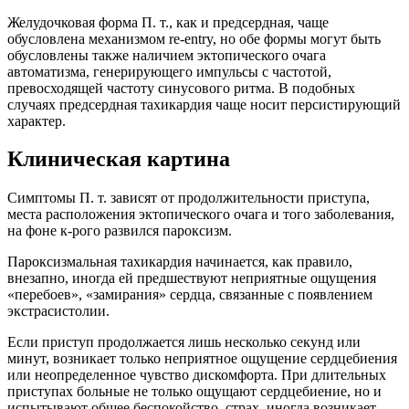
Желудочковая форма П. т., как и предсердная, чаще
обусловлена механизмом re-entry, но обе формы могут быть
обусловлены также наличием эктопического очага
автоматизма, генерирующего импульсы с частотой,
превосходящей частоту синусового ритма. В подобных
случаях предсердная тахикардия чаще носит персистирующий
характер.
Клиническая картина
Симптомы П. т. зависят от продолжительности приступа,
места расположения эктопического очага и того заболевания,
на фоне к-рого развился пароксизм.
Пароксизмальная тахикардия начинается, как правило,
внезапно, иногда ей предшествуют неприятные ощущения
«перебоев», «замирания» сердца, связанные с появлением
экстрасистолии.
Если приступ продолжается лишь несколько секунд или
минут, возникает только неприятное ощущение сердцебиения
или неопределенное чувство дискомфорта. При длительных
приступах больные не только ощущают сердцебиение, но и
испытывают общее беспокойство, страх, иногда возникает