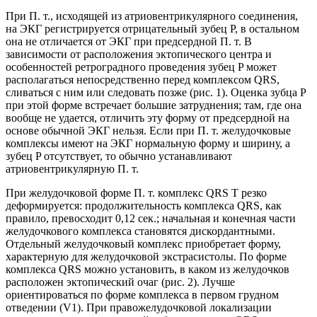
При П. т., исходящей из атриовентрикулярного соединения,
на ЭКГ регистрируется отрицательный зубец Р, в остальном
она не отличается от ЭКГ при предсердной П. т. В
зависимости от расположения эктопического центра и
особенностей ретроградного проведения зубец P может
располагаться непосредственно перед комплексом QRS,
сливаться с ним или следовать позже (рис. 1). Оценка зубца P
при этой форме встречает большие затруднения; там, где она
вообще не удается, отличить эту форму от предсердной на
основе обычной ЭКГ нельзя. Если при П. т. желудочковые
комплексы имеют на ЭКГ нормальную форму и ширину, а
зубец P отсутствует, то обычно устанавливают
атриовентрикулярную П. т.
При желудочковой форме П. т. комплекс QRS T резко
деформируется: продолжительность комплекса QRS, как
правило, превосходит 0,12 сек.; начальная и конечная части
желудочкового комплекса становятся дискордантными.
Отдельный желудочковый комплекс приобретает форму,
характерную для желудочковой экстрасистолы. По форме
комплекса QRS можно установить, в каком из желудочков
расположен эктопический очаг (рис. 2). Лучше
ориентироваться по форме комплекса в первом грудном
отведении (V1). При правожелудочковой локализации