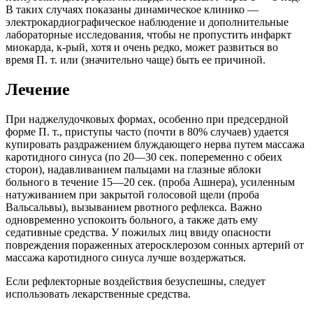
В таких случаях показаны динамическое клинико —
электрокардиографическое наблюдение и дополнительные
лабораторные исследования, чтобы не пропустить инфаркт
миокарда, к-рый, хотя и очень редко, может развиться во
время П. т. или (значительно чаще) быть ее причиной.
Лечение
При наджелудочковых формах, особенно при предсердной
форме П. т., приступы часто (почти в 80% случаев) удается
купировать раздражением блуждающего нерва путем массажа
каротидного синуса (по 20—30 сек. попеременно с обеих
сторон), надавливанием пальцами на глазные яблоки
больного в течение 15—20 сек. (проба Ашнера), усиленным
натуживанием при закрытой голосовой щели (проба
Вальсальвы), вызыванием рвотного рефлекса. Важно
одновременно успокоить больного, а также дать ему
седативные средства. У пожилых лиц ввиду опасности
повреждения пораженных атеросклерозом сонных артерий от
массажа каротидного синуса лучше воздержаться.
Если рефлекторные воздействия безуспешны, следует
использовать лекарственные средства.