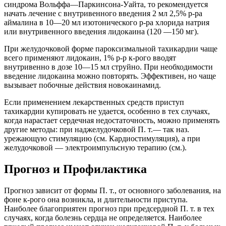
синдрома Вольффа—Паркинсона-Уайта, то рекомендуется
начать лечение с внутривенного введения 2 мл 2,5% р-ра
аймалина в 10—20 мл изотонического р-ра хлорида натрия
или внутривенного введения лидокаина (120 —150 мг).
При желудочковой форме пароксизмальной тахикардии чаще
всего применяют лидокаин, 1% р-р к-рого вводят
внутривенно в дозе 10—15 мл струйно. При необходимости
введение лидокаина можно повторять. Эффективен, но чаще
вызывает побочные действия новокаинамид.
Если применением лекарственных средств приступ
тахикардии купировать не удается, особенно в тех случаях,
когда нарастает сердечная недостаточность, можно применять
другие методы: при наджелудочковой П. т.— так наз.
урежающую стимуляцию (см. Кардиостимуляция), а при
желудочковой — электроимпульсную терапию (см.).
Прогноз и Профилактика
Прогноз зависит от формы П. т., от основного заболевания, на
фоне к-рого она возникла, и длительности приступа.
Наиболее благоприятен прогноз при предсердной П. т. в тех
случаях, когда болезнь сердца не определяется. Наиболее