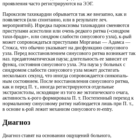
проявления часто регистрируются на ЭЭГ.
Пароксизм тахикардии обрывается так же внезапно, как и
появляется (или спонтанно, или в результате леч.
мероприятий). Изредка пароксизмы тахикардии сменяются
приступами асистолии или очень редкого ритма («синдром
тахи-бради», или синдром слабости синусового узла), к-рый
может сопровождаться приступами Морганьи — Адамса —
Стокса, что обычно указывает на дисфункцию синусового
узла. Перед восстановлением синусового ритма возникает так
наз. предавтоматическая пауза; длительность ее зависит от
функц, состояния синусового узла. Эта пауза у больных с
синдромом слабости синусового узла может достигать
нескольких секунд, что иногда сопровождается синкопаль-
ным состоянием. После восстановления синусового ритма,
как и перед П. т., иногда регистрируются отдельные
экстрасистолы, исходящие из того же эктопического очага,
активность к-рого формировала П. т. Постепенный переход к
нормальному синусовому ритму наблюдается лишь при П. т.,
в основе к-рой лежит механизм синусового re-entry.
Диагноз
Диагноз ставят на основании ощущений больного,