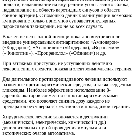
полости, надавливание на внутренний угол глазного яблока,
надавливание на область каротидных синусов в области
сонной артерии). С помощью данных манипуляций возможно
купирование только приступов суправентрикулярных
пароксизмов тахикардии, но не во всех случаях.
В качестве неотложной помощи показано внутривенное
введение универсальных антиаритмиков: «Амиодарон»
(«Кордарон»), «Анаприлин» («Индерал»), «Верапамил»
(«Финоптин»), «Пропранолол» («Обзидан») и др.
При затяжных приступах, не уступающих действию
лекарственных средств, показана электроимпульсная терапия.
Для длительного противорецидивного лечения используют
различные противоаритмические средства, а также сердечные
гликозиды. Наиболее эффективно использование β-
адреноблокаторов совместно с противоаритмическими
средствами, что позволяет снизить дозу каждого из
препаратов без ущерба эффективности проводимой терапии.
Хирургическое лечение заключается в деструкции
(механической, электрической, химической и др.)
дополнительных путей проведения импульса или
эктопических очагов автоматизма.