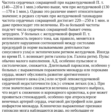
Частота сердечных сокращений при наджелудочковой П. т.
(140—220 в 1 мин.) обычно выше, чем при желудочковой (130
—170 в 1 мин.). Однако это различие имеет относительное
значение; в редких случаях при желудочковой тахикардии
частота сердечных сокращений достигает 220—250 в 1 мин. и
даже превосходит эти величины. Из-за большой частоты
подсчет числа сердечных сокращений бывает очень
затруднен. У больных с желудочковой формой П. т.
интенсивность первого тона, как правило, меняется в
результате нарушения соотношений между систолами
предсердий (в норме вызываемыми деятельностью
синусового узла) и эктопическим ритмом желудочков. Иногда
во время П. т. возникает ритм галопа (см. Галопа ритм). Пульс
обычно малого наполнения. АД, особенно пульсовое и
систолическое, снижается. Длительный пароксизм, особенно у
больных с выраженным поражением миокарда или пороками
сердца, может обусловить развитие аритмогенного
кардиогенного шока (см.) или острой левожелудочковой
сердечной недостаточности (см.) с отеком легких (см.). При
этом значительно снижается величина сердечного выброса,
что ведет к снижению и коронарного кровотока, к-рое может
проявиться стенокардией, особенно при атеросклерозе
венечных артерий сердца, очаговой дистрофией или даже
инфарктом миокарда. Клинически выраженные признаки
гипоксии мозга наблюдаются редко, но небольшие ее