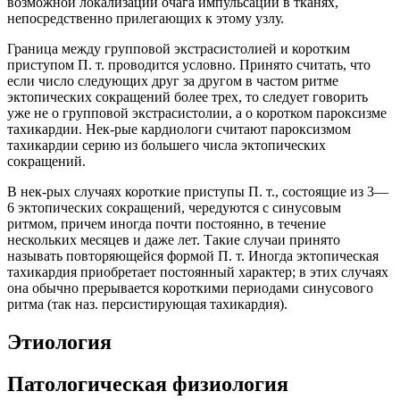
возможной локализации очага импульсации в тканях,
непосредственно прилегающих к этому узлу.
Граница между групповой экстрасистолией и коротким
приступом П. т. проводится условно. Принято считать, что
если число следующих друг за другом в частом ритме
эктопических сокращений более трех, то следует говорить
уже не о групповой экстрасистолии, а о коротком пароксизме
тахикардии. Нек-рые кардиологи считают пароксизмом
тахикардии серию из большего числа эктопических
сокращений.
В нек-рых случаях короткие приступы П. т., состоящие из 3—
6 эктопических сокращений, чередуются с синусовым
ритмом, причем иногда почти постоянно, в течение
нескольких месяцев и даже лет. Такие случаи принято
называть повторяющейся формой П. т. Иногда эктопическая
тахикардия приобретает постоянный характер; в этих случаях
она обычно прерывается короткими периодами синусового
ритма (так наз. персистирующая тахикардия).
Этиология
Патологическая физиология