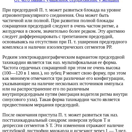
При предсердной П. т. может развиться блокада на уровне
атриовентрикулярного соединения. Она может быть
частичной или полной. При развитии полной блокады
сокращения предсердий следуют в очень частом ритме, а
желудочки в своем, значительно более редком. Эту аритмию
следует дифференцировать с трепетанием предсердий,
основываясь на отсутствии при П. т. уширения предсердного
комплекса и наличии изоэлектрических сегментов PP.
Редким электрокардиографическим вариантом предсердной
тахикардии является так наз. мультифокальная ее форма.
Частота сердечных сокращений при этом не очень высока
(100—120 в 1 мин.), но зубец P меняет свою форму, при этом
как минимум отмечаются три различные его конфигурации,
указывающие на наличие нескольких источников импульса
или на распространение его по различным
внутрипредсердным путям (миграция водителя ритма внутри
синусового узла). Такая форма тахикардии часто является
предвестником мерцания предсердий.
После окончания приступа П. т. может развиться так наз.
посттахикарднальный синдром: инверсия зубцов T и
депрессия сегментов S Т. Эти изменения отражают наличие
неглубокой дистрофии миокарда и исчезают через 1 — 3 нед.