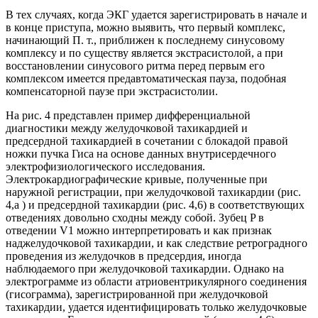
В тех случаях, когда ЭКГ удается зарегистрировать в начале и
в конце приступа, можно выявить, что первый комплекс,
начинающий П. т., приближен к последнему синусовому
комплексу и по существу является экстрасистолой, а при
восстановлении синусового ритма перед первым его
комплексом имеется предавтоматическая пауза, подобная
компенсаторной паузе при экстрасистолии.
На рис. 4 представлен пример дифференциальной
диагностики между желудочковой тахикардией и
предсердной тахикардией в сочетании с блокадой правой
ножки пучка Гиса на основе данных внутрисердечного
электрофизиологического исследования.
Электрокардиографические кривые, полученные при
наружной регистрации, при желудочковой тахикардии (рис.
4,а ) и предсердной тахикардии (рис. 4,6) в соответствующих
отведениях довольно сходны между собой. Зубец P в
отведении V1 можно интерпретировать и как признак
наджелудочковой тахикардии, и как следствие ретроградного
проведения из желудочков в предсердия, иногда
наблюдаемого при желудочковой тахикардии. Однако на
электрограмме из области атриовентрикулярного соединения
(гисограмма), зарегистрированной при желудочковой
тахикардии, удается идентифицировать только желудочковые