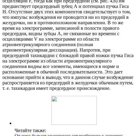
осцилляции F, тогда как при предсердной (см. рис. 4,6) им
предшествует предсердный зубец А и потенциал пучка Гиса
H. Отсутствие двух этих компонентов свидетельствует о том,
что импульс возбуждения не проводится ни из предсердий в
желудочки, ни в противоположном направлении. В то же
время на электрограмме, записанной в полости правого
предсердия, видны зубцы А, не связанные во времени с
осцилляциями V на электрограмме из области
атриовентрикулярного соединения (полная
атриовентрикулярная диссоциация). Напротив, при
предсердной тахикардии с блокадой правой ножки пучка Гиса
на электрограмме из области атриовентрикулярного
соединения видны все элементы, имеющиеся в норме и
расположенные в обычной последовательности. Это дает
основание прийти к выводу, что в данном случае возбуждение
распространяется из предсердий в желудочки обычным путем,
т. е. тахикардия имеет предсердное происхождение.
Читайте также:
От чего бывает учащенное сердцебиение у женщин