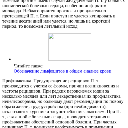
тяжелый прогноз имеют случаи желудочковой П. т. у больных
ишемической болезнью сердца, особенно инфарктом
миокарда. Неблагоприятен прогноз и при длительно
протекающей П. т. Если приступ не удается купировать в
течение десяти дней или удается, но лишь на короткий
период, то возможен летальный исход.
Читайте также:
Обозначение лимфоцитов в общем анализе крови
Профилактика. Предупреждение рецидивов П. т.
производится с учетом ее формы, причин возникновения и
частоты рецидивов. При редких пароксизмах (один за
несколько месяцев или лет) лекарственная их профилактика
нецелесообразна, но больному дают рекомендации по поводу
образа жизни, трудоустройства (при необходимости);
исключаются курение и злоупотребление алкоголем. При П.
т., связанной с болезнью сердца, проводится терапия и
профилактика обострений основной болезни. При частых
рецидивах П. т. возникает необходимость в применении