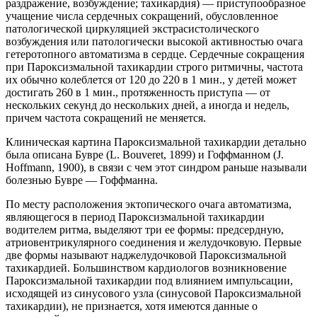
раздражение, возбуждение; тахикардия) — приступообразное
учащение числа сердечных сокращений, обусловленное
патологической циркуляцией экстрасистолического
возбуждения или патологически высокой активностью очага
гетеротопного автоматизма в сердце. Сердечные сокращения
при Пароксизмальной тахикардии строго ритмичны, частота
их обычно колеблется от 120 до 220 в 1 мин., у детей может
достигать 260 в 1 мин., протяженность приступа — от
нескольких секунд до нескольких дней, а иногда и недель,
причем частота сокращений не меняется.
Клиническая картина Пароксизмальной тахикардии детально
была описана Бувре (L. Bouveret, 1899) и Гоффманном (J.
Hoffmann, 1900), в связи с чем этот синдром раньше называли
болезнью Бувре — Гоффманна.
По месту расположения эктопического очага автоматизма,
являющегося в период Пароксизмальной тахикардии
водителем ритма, выделяют три ее формы: предсердную,
атриовентрикулярного соединения и желудочковую. Первые
две формы называют наджелудочковой Пароксизмальной
тахикардией. Большинством кардиологов возникновение
Пароксизмальной тахикардии под влиянием импульсации,
исходящей из синусового узла (синусовой Пароксизмальной
тахикардии), не признается, хотя имеются данные о