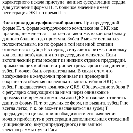
характерного начала приступа, данных аускультации сердца.
Для уточнения формы П. т. большое значение имеет
регистрация ЭКГ во время П. т.
Электрокардиографический диагноз.
При предсердной
форме П. т. форма желудочкового комплекса на ЭКГ, как
правило, не меняется — остается такой же, какой она была у
данного больного до приступа. Зубец P может оставаться
положительным, но по форме в той или иной степени
отличается от зубца P в период синусового ритма, поскольку
ход волны возбуждения по предсердиям меняется. Если
эктопический ритм исходит из нижних отделов предсердий,
примыкающих к области атриовентрикулярного соединения,
зубец P может быть отрицательным. В связи с тем что
возбуждение в желудочки проникает из предсердий,
сохраняется обычная последовательность зубцов ЭКГ, т. е.
зубец P предшествует комплексу QRS. Обнаружение зубцов P
с регулярно следующими за ними через одинаковые
промежутки времени комплексами QRS позволяет отличить
данную форму П. т. от других ее форм, но выявить зубец P не
всегда легко, т. к. он может наслаиваться на зубец T
предыдущего цикла; при необходимости его выявления
можно прибегнуть к регистрации дополнительных отведений
(пищеводного, внутрипредсердного) или записи
электрограммы пучка Гиса.