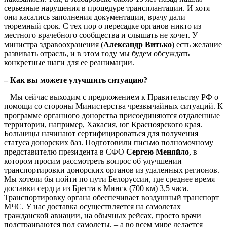
серьезные нарушения в процедуре трансплантации. И хотя
они касались заполнения документации, врачу дали
тюремный срок. С тех пор о пересадке органов никто из
местного врачебного сообщества и слышать не хочет. У
министра здравоохранения (
Александр Витько
) есть желание
развивать отрасль, и в этом году мы будем обсуждать
конкретные шаги для ее реанимации.
– Как вы можете улучшить ситуацию?
– Мы сейчас выходим с предложением к Правительству РФ о
помощи со стороны Министерства чрезвычайных ситуаций. К
программе органного донорства присоединяются отдаленные
территории, например, Хакасия, юг Красноярского края.
Больницы начинают сертифицироваться для получения
статуса донорских баз. Подготовили письмо полномочному
представителю президента в СФО
Сергею Меняйло
, в
котором просим рассмотреть вопрос об улучшении
транспортировки донорских органов из удаленных регионов.
Мы хотели бы пойти по пути Белоруссии, где среднее время
доставки сердца из Бреста в Минск (700 км) 3,5 часа.
Транспортировку органа обеспечивает воздушный транспорт
МЧС. У нас доставка осуществляется на самолетах
гражданской авиации, на обычных рейсах, просто врачи
подстраиваются под самолеты, – а во всем мире делается