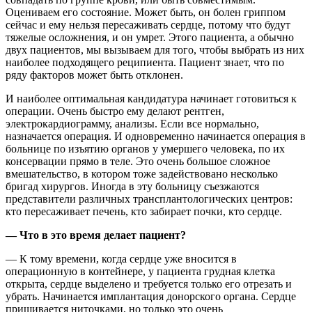
Оцениваем его состояние. Может быть, он болен гриппом
сейчас и ему нельзя пересаживать сердце, потому что будут
тяжелые осложнения, и он умрет. Этого пациента, а обычно
двух пациентов, мы вызываем для того, чтобы выбрать из них
наиболее подходящего реципиента. Пациент знает, что по
ряду факторов может быть отклонен.
И наиболее оптимальная кандидатура начинает готовиться к
операции. Очень быстро ему делают рентген,
электрокардиограмму, анализы. Если все нормально,
назначается операция. И одновременно начинается операция в
больнице по изъятию органов у умершего человека, по их
консервации прямо в теле. Это очень большое сложное
вмешательство, в котором тоже задействовано несколько
бригад хирургов. Иногда в эту больницу съезжаются
представители различных трансплантологических центров:
кто пересаживает печень, кто забирает почки, кто сердце.
— Что в это время делает пациент?
— К тому времени, когда сердце уже вносится в
операционную в контейнере, у пациента грудная клетка
открыта, сердце выделено и требуется только его отрезать и
убрать. Начинается имплантация донорского органа. Сердце
пришивается ниточками, но только это очень