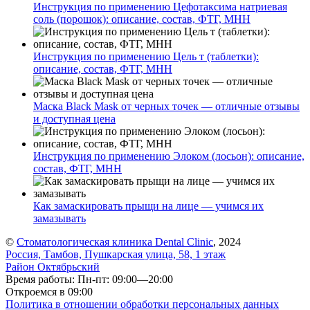
Инструкция по применению Цефотаксима натриевая
соль (порошок): описание, состав, ФТГ, МНН
Инструкция по применению Цель т (таблетки):
описание, состав, ФТГ, МНН
Маска Black Mask от черных точек — отличные отзывы
и доступная цена
Инструкция по применению Элоком (лосьон): описание,
состав, ФТГ, МНН
Как замаскировать прыщи на лице — учимся их
замазывать
©
Стоматологическая клиника Dental Clinic
, 2024
Россия, Тамбов, Пушкарская улица, 58, 1 этаж
Район Октябрьский
Время работы: Пн-пт: 09:00—20:00
Откроемся в 09:00
Политика в отношении обработки персональных данных