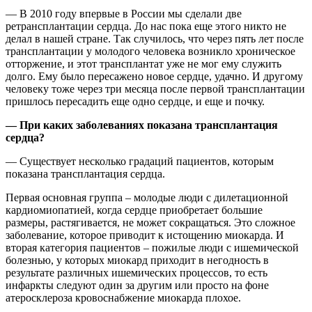
— В 2010 году впервые в России мы сделали две
ретрансплантации сердца. До нас пока еще этого никто не
делал в нашей стране. Так случилось, что через пять лет после
трансплантации у молодого человека возникло хроническое
отторжение, и этот трансплантат уже не мог ему служить
долго. Ему было пересажено новое сердце, удачно. И другому
человеку тоже через три месяца после первой трансплантации
пришлось пересадить еще одно сердце, и еще и почку.
— При каких заболеваниях показана трансплантация
сердца?
— Существует несколько градаций пациентов, которым
показана трансплантация сердца.
Первая основная группа – молодые люди с дилетационной
кардиомиопатией, когда сердце приобретает большие
размеры, растягивается, не может сокращаться. Это сложное
заболевание, которое приводит к истощению миокарда. И
вторая категория пациентов – пожилые люди с ишемической
болезнью, у которых миокард приходит в негодность в
результате различных ишемических процессов, то есть
инфаркты следуют один за другим или просто на фоне
атеросклероза кровоснабжение миокарда плохое.