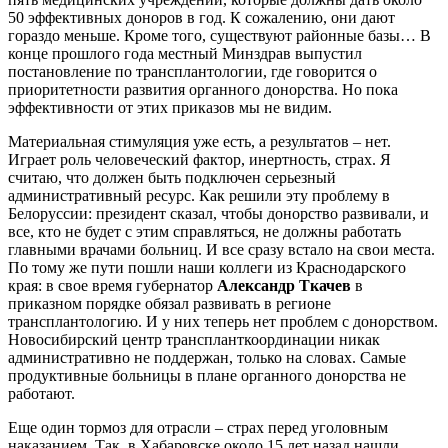
50 эффективных доноров в год. К сожалению, они дают
гораздо меньше. Кроме того, существуют районные базы… В
конце прошлого года местный Минздрав выпустил
постановление по трансплантологии, где говорится о
приоритетности развития органного донорства. Но пока
эффективности от этих приказов мы не видим.
Материальная стимуляция уже есть, а результатов – нет.
Играет роль человеческий фактор, инертность, страх. Я
считаю, что должен быть подключен серьезный
административный ресурс. Как решили эту проблему в
Белоруссии: президент сказал, чтобы донорство развивали, и
все, кто не будет с этим справляться, не должны работать
главными врачами больниц. И все сразу встало на свои места.
По тому же пути пошли наши коллеги из Краснодарского
края: в свое время губернатор
Александр Ткачев
в
приказном порядке обязал развивать в регионе
трансплантологию. И у них теперь нет проблем с донорством.
Новосибирский центр транспланткоординации никак
административно не поддержан, только на словах. Самые
продуктивные больницы в плане органного донорства не
работают.
Еще один тормоз для отрасли – страх перед уголовным
наказанием. Так, в Хабаровске около 15 лет назад нашли