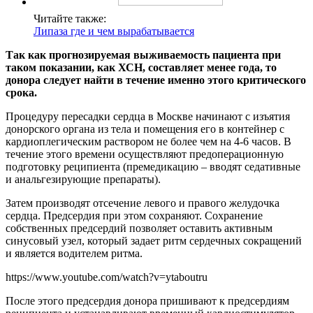
Читайте также:
Липаза где и чем вырабатывается
Так как прогнозируемая выживаемость пациента при
таком показании, как ХСН, составляет менее года, то
донора следует найти в течение именно этого критического
срока.
Процедуру пересадки сердца в Москве начинают с изъятия
донорского органа из тела и помещения его в контейнер с
кардиоплегическим раствором не более чем на 4-6 часов. В
течение этого времени осуществляют предоперационную
подготовку реципиента (премедикацию – вводят седативные
и анальгезирующие препараты).
Затем производят отсечение левого и правого желудочка
сердца. Предсердия при этом сохраняют. Сохранение
собственных предсердий позволяет оставить активным
синусовый узел, который задает ритм сердечных сокращений
и является водителем ритма.
https://www.youtube.com/watch?v=ytaboutru
После этого предсердия донора пришивают к предсердиям