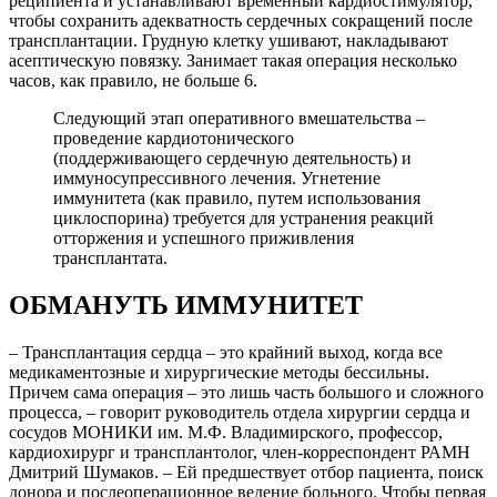
реципиента и устанавливают временный кардиостимулятор,
чтобы сохранить адекватность сердечных сокращений после
трансплантации. Грудную клетку ушивают, накладывают
асептическую повязку. Занимает такая операция несколько
часов, как правило, не больше 6.
Следующий этап оперативного вмешательства –
проведение кардиотонического
(поддерживающего сердечную деятельность) и
иммуносупрессивного лечения. Угнетение
иммунитета (как правило, путем использования
циклоспорина) требуется для устранения реакций
отторжения и успешного приживления
трансплантата.
ОБМАНУТЬ ИММУНИТЕТ
– Трансплантация сердца – это крайний выход, когда все
медикаментозные и хирургические методы бессильны.
Причем сама операция – это лишь часть большого и сложного
процесса, – говорит руководитель отдела хирургии сердца и
сосудов МОНИКИ им. М.Ф. Владимирского, профессор,
кардиохирург и трансплантолог, член-корреспондент РАМН
Дмитрий Шумаков. – Ей предшествует отбор пациента, поиск
донора и послеоперационное ведение больного. Чтобы первая