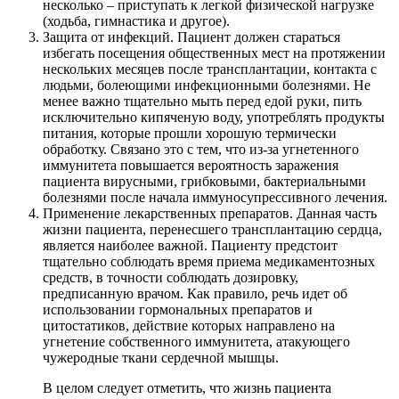
несколько – приступать к легкой физической нагрузке
(ходьба, гимнастика и другое).
Защита от инфекций. Пациент должен стараться
избегать посещения общественных мест на протяжении
нескольких месяцев после трансплантации, контакта с
людьми, болеющими инфекционными болезнями. Не
менее важно тщательно мыть перед едой руки, пить
исключительно кипяченую воду, употреблять продукты
питания, которые прошли хорошую термически
обработку. Связано это с тем, что из-за угнетенного
иммунитета повышается вероятность заражения
пациента вирусными, грибковыми, бактериальными
болезнями после начала иммуносупрессивного лечения.
Применение лекарственных препаратов. Данная часть
жизни пациента, перенесшего трансплантацию сердца,
является наиболее важной. Пациенту предстоит
тщательно соблюдать время приема медикаментозных
средств, в точности соблюдать дозировку,
предписанную врачом. Как правило, речь идет об
использовании гормональных препаратов и
цитостатиков, действие которых направлено на
угнетение собственного иммунитета, атакующего
чужеродные ткани сердечной мышцы.
В целом следует отметить, что жизнь пациента