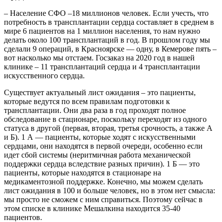
– Население СФО –18 миллионов человек. Если учесть, что
потребность в трансплантации сердца составляет в среднем в
мире 6 пациентов на 1 миллион населения, то нам нужно
делать около 100 трансплантаций в год. В прошлом году мы
сделали 9 операций, в Красноярске — одну, в Кемерове пять –
вот насколько мы отстаем. Госзаказ на 2020 год в нашей
клинике – 11 трансплантаций сердца и 4 трансплантации
искусственного сердца.
Существует актуальный лист ожидания – это пациенты,
которые ведутся по всем правилам подготовки к
трансплантации. Они два раза в год проходят полное
обследование в стационаре, поскольку переходят из одного
статуса в другой (первая, вторая, третья срочность, а также А
и Б). 1 А — пациенты, которые ходят с искусственными
сердцами, они находятся в первой очереди, особенно если
идет сбой системы (неритмичная работа механической
поддержки сердца вследствие разных причин). 1 Б — это
пациенты, которые находятся в стационаре на
медикаментозной поддержке. Конечно, мы можем сделать
лист ожидания в 100 и больше человек, но в этом нет смысла:
мы просто не сможем с ним справиться. Поэтому сейчас в
этом списке в клинике Мешалкина находится 35-40
пациентов.