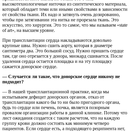
высокотехнологичные ниточки из синтетического материала,
который обладает теми или иными свойствами в зависимости
от свойства ткани. Их надо и затянуть очень дозированно,
чтобы при затягивании эта нитка не прорезала ткань. Это
искусство, это хирургия. Это то самое, что мы называем «state
of art», на высшем уровне.
При трансплантации сердца накладываются довольно
крупные швы. Нужно сшить аорту, которая в диаметре
сантиметра два. Это большой сосуд. Нужно пришить сердце
там, где оно отрезается у донора, миокард сшивается. После
удаления сердца остается площадка и на эту площадку
сажается донорское сердце.
— Случается ли такое, что донорское сердце никому не
подходит?
— В нашей трансплантационной практике, когда мы
испытываем дефицит донорских органов, отказ от
трансплантации какого бы то ни было пригодного органа,
будь то сердце или печень, почка, является позорным
провалом организации работы в данной клинике. Потому что
лист ожидания создается с таким расчетом, что на каждую
группу крови должно состоять как минимум четверо
пациентов. Если сердце есть, а подходящего реципиента нет,