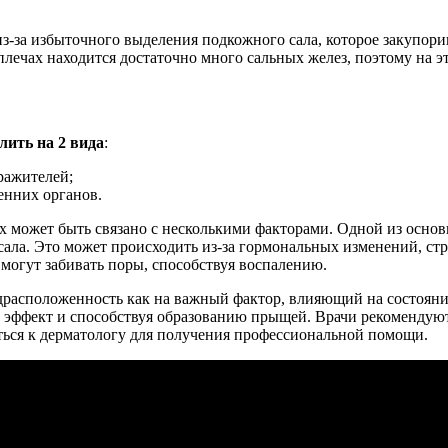
 из-за избыточного выделения подкожного сала, которое закупори
 плечах находится достаточно много сальных желез, поэтому на э
ить на 2 вида
:
ражителей;
енних органов.
ах может быть связано с несколькими факторами. Одной из осно
ала. Это может происходить из-за гормональных изменений, ст
 могут забивать поры, способствуя воспалению.
расположенность как на важный фактор, влияющий на состояние
 эффект и способствуя образованию прыщей. Врачи рекомендуют 
аться к дерматологу для получения профессиональной помощи.