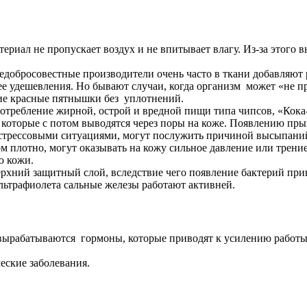
териал не пропускает воздух и не впитывает влагу. Из-за этого
недобросовестные производители очень часто в ткани добавляю
ее удешевления. Но бывают случаи, когда организм может «не пр
кие красные пятнышки без уплотнений.
требление жирной, острой и вредной пищи типа чипсов, «Кока-к
 которые с потом выводятся через поры на коже. Появлению пры
 стрессовыми ситуациями, могут послужить причиной высыпаний
м плотно, могут оказывать на кожу сильное давление или трение
ю кожи.
ерхний защитный слой, вследствие чего появление бактерий пр
льтрафиолета сальные железы работают активней.
 вырабатываются гормоны, которые приводят к усилению работы
еские заболевания.