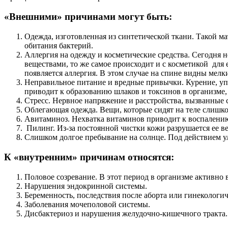
«Внешними» причинами могут быть:
Одежда, изготовленная из синтетической ткани. Такой ма
обитания бактерий.
Аллергия на одежду и косметические средства. Сегодня 
веществами, то же самое происходит и с косметикой для 
появляется аллергия. В этом случае на спине видны мел
Неправильное питание и вредные привычки. Курение, упо
приводит к образованию шлаков и токсинов в организме,
Стресс. Нервное напряжение и расстройства, вызванные
Облегающая одежда. Вещи, которые сидят на теле слишко
Авитаминоз. Нехватка витаминов приводит к воспалени
Пилинг. Из-за постоянной чистки кожи разрушается ее в
Слишком долгое пребывание на солнце. Под действием у
К «внутренним» причинам относятся:
Половое созревание. В этот период в организме активно
Нарушения эндокринной системы.
Беременность, последствия после аборта или гинекологич
Заболевания мочеполовой системы.
Дисбактериоз и нарушения желудочно-кишечного тракта.