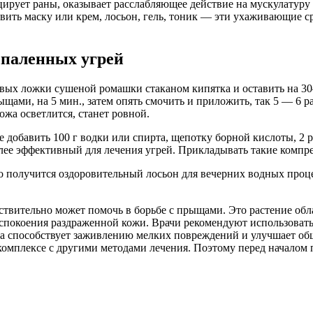
ирует раны, оказывает расслабляющее действие на мускулатуру 
вить маску или крем, лосьон, гель, тоник — эти ухаживающие с
спаленных угрей
овых ложки сушеной ромашки стаканом кипятка и оставить на 3
ами, на 5 мин., затем опять смочить и приложить, так 5 — 6 р
ожа осветлится, станет ровной.
 добавить 100 г водки или спирта, щепотку борной кислоты, 2 р
более эффективный для лечения угрей. Прикладывать такие комп
о получится оздоровительный лосьон для вечерних водных проце
ствительно может помочь в борьбе с прыщами. Это растение об
успокоения раздраженной кожи. Врачи рекомендуют использовать
ка способствует заживлению мелких повреждений и улучшает об
в комплексе с другими методами лечения. Поэтому перед началом