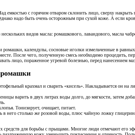
д емкостью с горячим отваром склонить лицо, сверху накрыть 
днако надо быть очень осторожным при сухой коже. А если кров
 нескольких видов масла: ромашкового, лавандового, масла чабр
 ромашки, календулы, сосновые иголки измельченные в равных д
есте. После чего, полученную смесь необходимо процедить, пере
ывать лицо, пораженное угревой болезнью, перед нанесением ма
з ромашки
ртофельный крахмал и сварить «кисель». Накладывается он на 
ницы варить в двух литрах воды долго, до мягкости, затем доб
ль.
лопья. Тонизирует, очищает, питает.
ь в него столько же розовой воды, плюс чайную ложку глицерин
х средств для борьбы с прыщами. Многие люди отмечают его э
ь раздраженную кожу, уменьшить покраснение и отечность. Поль