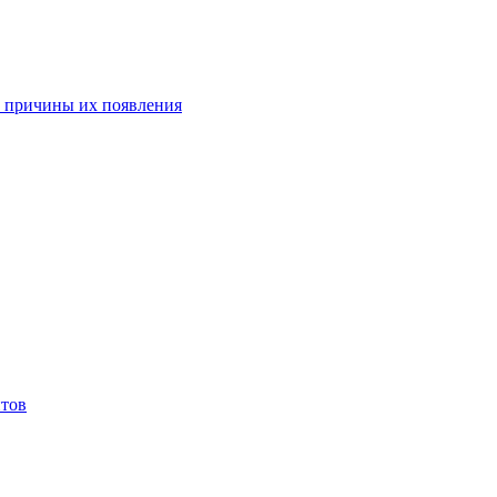
ы причины их появления
птов