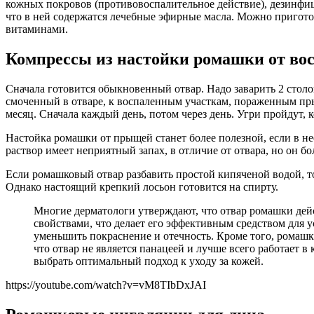
кожных покровов (противовоспалительное действие), дезинфиц
что в ней содержатся лечебные эфирные масла. Можно пригото
витаминами.
Компрессы из настойки ромашки от во
Сначала готовится обыкновенный отвар. Надо заварить 2 стол
смоченный в отваре, к воспаленным участкам, пораженным прыщ
месяц. Сначала каждый день, потом через день. Угри пройдут, к
Настойка ромашки от прыщей станет более полезной, если в нее
раствор имеет неприятный запах, в отличие от отвара, но он 
Если ромашковый отвар разбавить простой кипяченой водой, т
Однако настоящий крепкий лосьон готовится на спирту.
Многие дерматологи утверждают, что отвар ромашки дей
свойствами, что делает его эффективным средством для 
уменьшить покраснение и отечность. Кроме того, ромаш
что отвар не является панацеей и лучше всего работает 
выбрать оптимальный подход к уходу за кожей.
https://youtube.com/watch?v=vM8TIbDxJAI