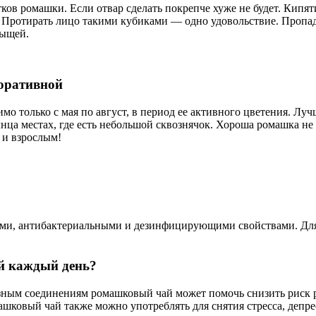
ов ромашки. Если отвар сделать покрепче хуже не будет. Кипят
. Протирать лицо такими кубиками — одно удовольствие. Пропад
рыщей.
коративной
о только с мая по август, в период ее активного цветения. Лу
лнца местах, где есть небольшой сквознячок. Хороша ромашка не
 и взрослым!
ми, антибактериальными и дезинфицирующими свойствами. Для 
ай каждый день?
ным соединениям ромашковый чай может помочь снизить риск ра
шковый чай также можно употреблять для снятия стресса, депре