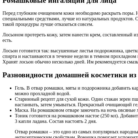
Ромашковые ингаляции для лица
Перед глубоким очищением кожи необходимо раскрыть поры. На
специальными средствами, лучше из натуральных продуктов. О
такой процедуры лучше отказаться совсем.
Лосьоном протереть кожу, затем нанести крем, составленный из
есть.
Лосьон готовится так: высушенные листья подорожника, цветки
спирта и настаиваются в течение недели в темном прохладном м
Хранят лосьон обычно несколько дней. Им рекомендуется смаз
Разновидности домашней косметики и
Гель. В отвар ромашки, мяты и подорожника добавить ка
можно прохладной водой.
Старинный рецепт для сухой кожи. Один стакан зерен пше
настаивать, затем умываться. Прекрасный очищающий ге
Маска. На ромашковом отваре замочить на ночь овсяные х
Тоник готовится на ромашковом настое (250 мл). Добавит
3 капли ладана. Состав настоять 2 дня.
Отвар ромашки – это одно из самых популярных народны
антисептическим свойствам. Ромашка помогает успокоит