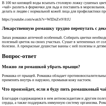
В 100 мл кипящей воды всыпать столовую ложку сушеных цветк
«чай» разлить в формочки для льда и поставить в морозильник
делать и людям с нормальной кожей лица для профилактики п
https://youtube.com/watch?v=WIDnZvtV81U
Лекарственную ромашку трудно перепутать с де
Запах ромашки аптечной особенный. Собирать цветки необходим
полезный цветок на своих участках. Сушат в затененных от со
болезни. А прекрасные душистые ванны с ней полезны и детям
Вопрос-ответ
Можно ли ромашкой убрать прыщи?
Ромашка от прыщей. Ромашка обладает противовоспалительны
применять внутрь и наружно, промывая кожу настоем.
Что произойдет, если я буду пить ромашковый ч
Благодаря содержащимся в нем антиоксидантам и другим полез
сердца, а также поддержать иммунную систему организма. Рома