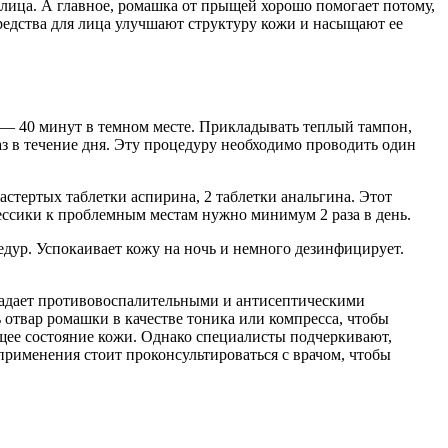
лица. А главное, ромашка от прыщей хорошо помогает потому,
редства для лица улучшают структуру кожи и насыщают ее
0— 40 минут в темном месте. Прикладывать теплый тампон,
аз в течение дня. Эту процедуру необходимо проводить один
астертых таблетки аспирина, 2 таблетки анальгина. Этот
рессики к проблемным местам нужно минимум 2 раза в день.
дур. Успокаивает кожу на ночь и немного дезинфицирует.
ладает противовоспалительными и антисептическими
 отвар ромашки в качестве тоника или компресса, чтобы
щее состояние кожи. Однако специалисты подчеркивают,
 применения стоит проконсультироваться с врачом, чтобы