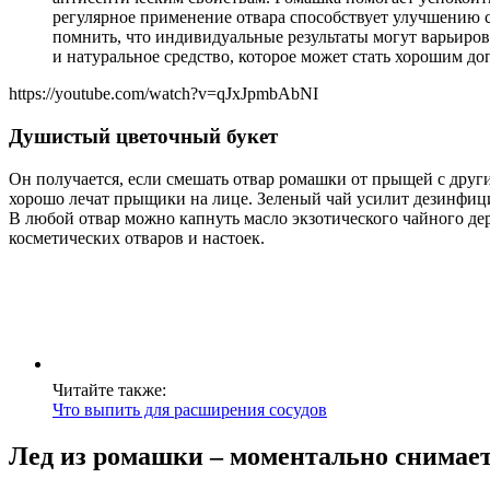
регулярное применение отвара способствует улучшению с
помнить, что индивидуальные результаты могут варьирова
и натуральное средство, которое может стать хорошим до
https://youtube.com/watch?v=qJxJpmbAbNI
Душистый цветочный букет
Он получается, если смешать отвар ромашки от прыщей с друг
хорошо лечат прыщики на лице. Зеленый чай усилит дезинфици
В любой отвар можно капнуть масло экзотического чайного дер
косметических отваров и настоек.
Читайте также:
Что выпить для расширения сосудов
Лед из ромашки – моментально снимае