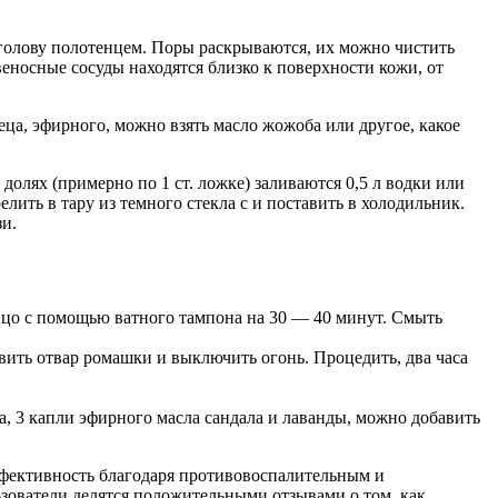
голову полотенцем. Поры раскрываются, их можно чистить
еносные сосуды находятся близко к поверхности кожи, от
еца, эфирного, можно взять масло жожоба или другое, какое
олях (примерно по 1 ст. ложке) заливаются 0,5 л водки или
лить в тару из темного стекла с и поставить в холодильник.
зи.
лицо с помощью ватного тампона на 30 — 40 минут. Смыть
авить отвар ромашки и выключить огонь. Процедить, два часа
а, 3 капли эфирного масла сандала и лаванды, можно добавить
ффективность благодаря противовоспалительным и
зователи делятся положительными отзывами о том, как