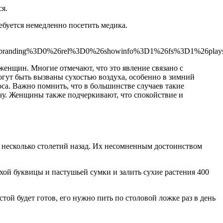
ся.
ребуется немедленно посетить медика.
tbranding%3D0%26rel%3D0%26showinfo%3D1%26fs%3D1%26play
женщин. Многие отмечают, что это явление связано с
гут быть вызваны сухостью воздуха, особенно в зимний
са. Важно помнить, что в большинстве случаев такие
ачу. Женщины также подчеркивают, что спокойствие и
 несколько столетий назад. Их несомненным достоинством
ухой буквицы и пастушьей сумки и залить сухие растения 400
той будет готов, его нужно пить по столовой ложке раз в день