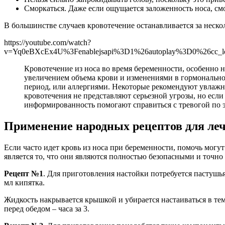
Сморкаться. Даже если ощущается заложенность носа, см
В большинстве случаев кровотечение останавливается за нескол
https://youtube.com/watch?
v=Yq0eBXcEx4U%3Fenablejsapi%3D1%26autoplay%3D0%26cc_l
Кровотечение из носа во время беременности, особенно н
увеличением объема крови и изменениями в гормонально
период, или аллергиями. Некоторые рекомендуют увлажня
кровотечения не представляют серьезной угрозы, но есл
информированность помогают справиться с тревогой по э
Применение народных рецептов для леч
Если часто идет кровь из носа при беременности, помочь мог
является то, что они являются полностью безопасными и точно
Рецепт №1
. Для приготовления настойки потребуется пастушья
мл кипятка.
Жидкость накрывается крышкой и убирается настаиваться в тем
перед обедом – часа за 3.