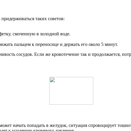
 придерживаться таких советов:
фетку, смоченную в холодной воде.
рижать пальцем к переносице и держать его около 5 минут.
ивость сосудов. Если же кровотечение так и продолжается, потр
может начать попадать в желудок, ситуация спровоцирует тошнот
едет к усилению кровяного давления.