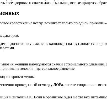
ить свое здоровье и спасти жизнь малыша, все же придется обр
еменных
осовое кровотечение всегда возникает только по одной причине
х факторов.
удет недостаточно увлажнена, капилляры начнут лопаться и крово
паратами.
 многих женщин наблюдаются скачки артериального давления. Ес
 причина патологии – артериальное давление.
под контролем медика.
твенно проведенный осмотр у ЛОРа, частые сморкания – все это
ция и витамина K. Если в организме будет не хватать витаминов