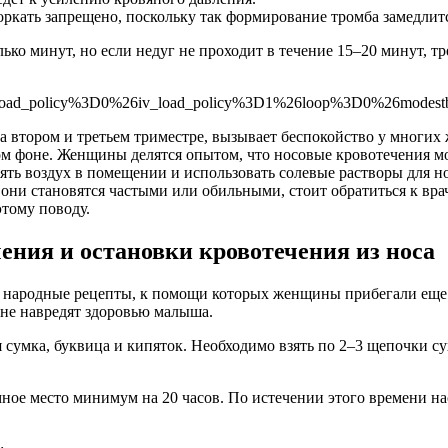
оркать запрещено, поскольку так формирование тромба замедлит
ько минут, но если недуг не проходит в течение 15–20 минут, т
oad_policy%3D0%26iv_load_policy%3D1%26loop%3D0%26modes
а втором и третьем триместре, вызывает беспокойство у многих 
м фоне. Женщины делятся опытом, что носовые кровотечения мо
ть воздух в помещении и использовать солевые растворы для но
и они становятся частыми или обильными, стоит обратиться к вр
тому поводу.
ения и остановки кровотечения из носа
ут народные рецепты, к помощи которых женщины прибегали еще
 не навредят здоровью малыша.
 сумка, буквица и кипяток. Необходимо взять по 2–3 щепочки с
ное место минимум на 20 часов. По истечении этого времени нас