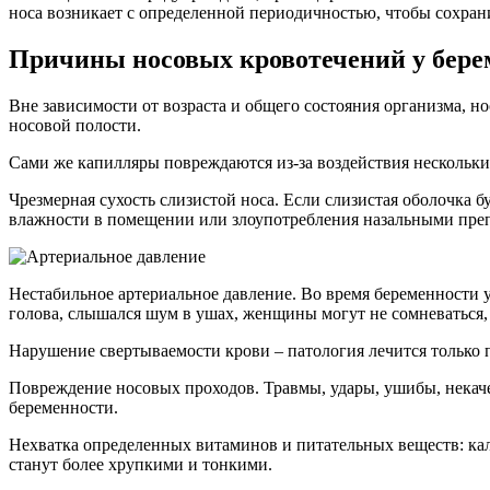
носа возникает с определенной периодичностью, чтобы сохран
Причины носовых кровотечений у бер
Вне зависимости от возраста и общего состояния организма, н
носовой полости.
Сами же капилляры повреждаются из-за воздействия нескольки
Чрезмерная сухость слизистой носа. Если слизистая оболочка б
влажности в помещении или злоупотребления назальными пре
Нестабильное артериальное давление. Во время беременности у
голова, слышался шум в ушах, женщины могут не сомневаться,
Нарушение свертываемости крови – патология лечится только 
Повреждение носовых проходов. Травмы, удары, ушибы, некачес
беременности.
Нехватка определенных витаминов и питательных веществ: каль
станут более хрупкими и тонкими.