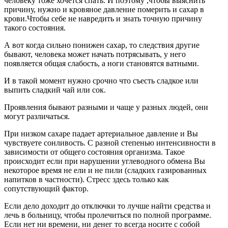
человеку тоже хочется спать. И поэтому ,чтобы выяснить
причину, нужно и кровяное давление померить и сахар в
крови.Чтобы себе не навредить и знать точную причину
такого состояния.
А вот когда сильно понижен сахар, то следствия другие
бывают, человека может начать потрясывать, у него
появляется общая слабость, а ноги становятся ватными.
И в такой момент нужно срочно что съесть сладкое или
выпить сладкий чай или сок.
Проявления бывают разными и чаще у разных людей, они
могут различаться.
При низком сахаре падает артериальное давление и Вы
чувствуете сонливость. С разной степенью интенсивности в
зависимости от общего состояния организма. Такое
происходит если при нарушении углеводного обмена Вы
некоторое время не ели и не пили (сладких газированных
напитков в частности). Стресс здесь только как
сопутствующий фактор.
Если дело доходит до отключки то лучше найти средства и
лечь в больницу, чтобы пролечиться по полной программе.
Если нет ни времени, ни денег то всегда носите с собой