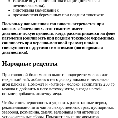
тяжелые внутренние интоксикации (почечная и
печеночная кома);
гипотермия (замерзание);
преэклампсия беременных при позднем токсикозе.
Поскольку повышенная сонливость встречается при
многих заболеваниях, этот симптом имеет
диагностическую ценность, когда рассматривается на фоне
патологии (сонливость при позднем токсикозе беременных,
сонливость при черепно-мозговой травме) или/и в
совокупности с другими симптомами (посиндромная
диагностика).
Народные рецепты
При головной боли можно выпить подогретое молоко или
некрепкий чай, добавив в него дольку лимона и несколько
ягод клюквы. Поможет и «мятное» молоко: вскипятить 250 гр
молока и добавить в него веточку мяты, а когда настой
остынет, добавить ложечку меда.
Чтобы снять нервозность и укрепить расшатанные нервы,
рекомендовано пить чаи из лекарственных трав: пустырника,
зверобоя, розмарина, хмеля, валерианы или аптечные
успокоительные сборы. Поможет вдыхание ароматов