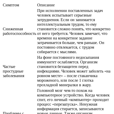
Симптом
Описание
При исполнении поставленных задач
человек испытывает серьезные
затруднения. Если он занимается
интеллектуальным трудом, то ему
Сниженная
становится сложно понять, что конкретно
работоспособность
от него требуется. Человек замечает, что
времени на конкретное задание
затрачивается больше, чем раньше. Он
постоянно отвлекается, с трудом
собирается с мыслями.
На фоне постоянного недосыпания
иммунитет ослабляется. Организм
Частые
становится беззащитен перед
простудные
инфекциями. Человек может заболеть «на
заболевания
ровном месте» – после стаканчика
мороженого, или после 1 глотка
прохладной минералки в жару.
Головной мозг чем-то похож на
компьютерное устройство. Когда человек
спит, его личный «компьютер» проходит
процесс «перезапуска». Ненужная
информация стирается, записываются
Проблемы с
новые данные. Также организм