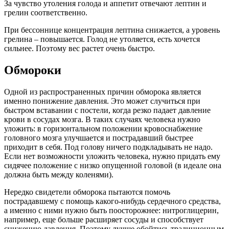
За чувство утоления голода и аппетит отвечают лептин и
грелин соответственно.
При бессоннице концентрация лептина снижается, а уровень
грелина – повышается. Голод не утоляется, есть хочется
сильнее. Поэтому вес растет очень быстро.
Обмороки
Одной из распространенных причин обморока является
именно понижение давления. Это может случиться при
быстром вставании с постели, когда резко падает давление
крови в сосудах мозга. В таких случаях человека нужно
уложить: в горизонтальном положении кровоснабжение
головного мозга улучшается и пострадавший быстрее
приходит в себя. Под голову ничего подкладывать не надо.
Если нет возможности уложить человека, нужно придать ему
сидячее положение с низко опущенной головой (в идеале она
должна быть между коленями).
Нередко свидетели обморока пытаются помочь
пострадавшему с помощь какого-нибудь сердечного средства,
а именно с ними нужно быть поосторожнее: нитроглицерин,
например, еще больше расширяет сосуды и способствует
снижению давления. Поэтому лучше обойтись традиционным