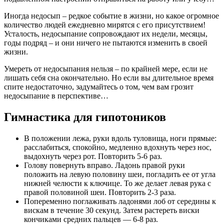
Иногда недосып – редкое событие в жизни, но какое огромное
количество людей ежедневно мирятся с его присутствием!
Усталость, недосыпание сопровождают их недели, месяцы,
годы подряд – и они ничего не пытаются изменить в своей
жизни.
Умереть от недосыпания нельзя – по крайней мере, если не
лишать себя сна окончательно. Но если вы длительное время
спите недостаточно, задумайтесь о том, чем вам грозит
недосыпание в перспективе…
Гимнастика для гипотоников
В положении лежа, руки вдоль туловища, ноги прямые:
расслабиться, спокойно, медленно вдохнуть через нос,
выдохнуть через рот. Повторить 5-6 раз.
Голову повернуть вправо. Ладонь правой руки
положить на левую половину шеи, погладить ее от угла
нижней челюсти к ключице. То же делает левая рука с
правой половиной шеи. Повторить 2-3 раза.
Попеременно поглаживать ладонями лоб от середины к
вискам в течение 30 секунд. Затем растереть виски
кончиками средних пальцев — 6-8 раз.