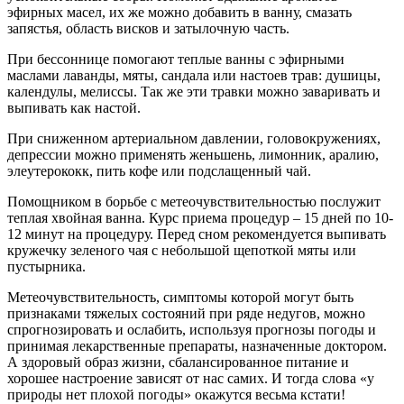
эфирных масел, их же можно добавить в ванну, смазать
запястья, область висков и затылочную часть.
При бессоннице помогают теплые ванны с эфирными
маслами лаванды, мяты, сандала или настоев трав: душицы,
календулы, мелиссы. Так же эти травки можно заваривать и
выпивать как настой.
При сниженном артериальном давлении, головокружениях,
депрессии можно применять женьшень, лимонник, аралию,
элеутерококк, пить кофе или подслащенный чай.
Помощником в борьбе с метеочувствительностью послужит
теплая хвойная ванна. Курс приема процедур – 15 дней по 10-
12 минут на процедуру. Перед сном рекомендуется выпивать
кружечку зеленого чая с небольшой щепоткой мяты или
пустырника.
Метеочувствительность, симптомы которой могут быть
признаками тяжелых состояний при ряде недугов, можно
спрогнозировать и ослабить, используя прогнозы погоды и
принимая лекарственные препараты, назначенные доктором.
А здоровый образ жизни, сбалансированное питание и
хорошее настроение зависят от нас самих. И тогда слова «у
природы нет плохой погоды» окажутся весьма кстати!