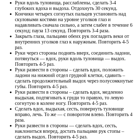
Руки вдоль туловища, расслаблены, сделать 3-4
глубоких вдоха и выдоха. Отдохнуть 30 секунд.
Кончики четырех согнутых пальцев установить над
скуловыми костями на уровне уголков глаз и
надавливать сначала сильно, а затем слабее в течение 6
секунд; пауза 13 секунд. Повторить 3-4 раза.
Закрыть глаза, пальцами обеих рук погладить веки от
внутренних уголков глаз к наружным. Повторить 4-5
раз.
Руки через стороны поднять вверх, соединить ладони,
потянуться — вдох, руки вдоль туловища — выдох.
Повторить 4-5 раз.
Руки развести в стороны – сделать вдох, положить
ладони на нижний отдел грудной клетки, сдавить –
сделать продолжительный выдох через полусомкнутые
губы. Повторить 4-5 раз.
Руки развести в стороны – сделать вдох, медленно
выдыхая, подтягивать к груди то правую, то левую
согнутую в колене ногу. Повторить 4-5 раз.
Сделать вдох, выдыхая, сесть, повернуть туловище
вправо, лечь. То же — с поворотом влево. Повторить 4
раза.
Руки развести в стороны — сделать вдох, сесть,
наклониться вперед, достать пальцами рук стопы –
сделать выдох. Повторить 4-5 раз.