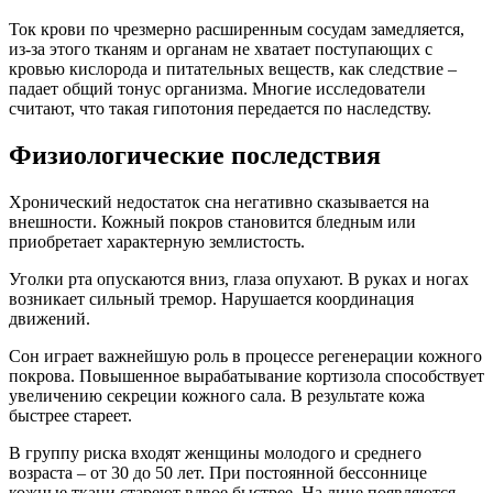
Ток крови по чрезмерно расширенным сосудам замедляется,
из-за этого тканям и органам не хватает поступающих с
кровью кислорода и питательных веществ, как следствие –
падает общий тонус организма. Многие исследователи
считают, что такая гипотония передается по наследству.
Физиологические последствия
Хронический недостаток сна негативно сказывается на
внешности. Кожный покров становится бледным или
приобретает характерную землистость.
Уголки рта опускаются вниз, глаза опухают. В руках и ногах
возникает сильный тремор. Нарушается координация
движений.
Сон играет важнейшую роль в процессе регенерации кожного
покрова. Повышенное вырабатывание кортизола способствует
увеличению секреции кожного сала. В результате кожа
быстрее стареет.
В группу риска входят женщины молодого и среднего
возраста – от 30 до 50 лет. При постоянной бессоннице
кожные ткани стареют вдвое быстрее. На лице появляются