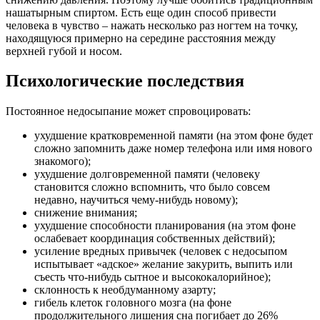
нашатырным спиртом. Есть еще один способ привести
человека в чувство – нажать несколько раз ногтем на точку,
находящуюся примерно на середине расстояния между
верхней губой и носом.
Психологические последствия
Постоянное недосыпание может спровоцировать:
ухудшение кратковременной памяти (на этом фоне будет
сложно запомнить даже номер телефона или имя нового
знакомого);
ухудшение долговременной памяти (человеку
становится сложно вспомнить, что было совсем
недавно, научиться чему-нибудь новому);
снижение внимания;
ухудшение способности планирования (на этом фоне
ослабевает координация собственных действий);
усиление вредных привычек (человек с недосыпом
испытывает «адское» желание закурить, выпить или
съесть что-нибудь сытное и высококалорийное);
склонность к необдуманному азарту;
гибель клеток головного мозга (на фоне
продолжительного лишения сна погибает до 26%