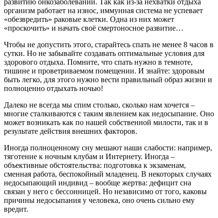
развитию онкозаболеваний. Так как из-за нехватки отдыха
организм работает на износ, иммунная система не успевает
«обезвредить» раковые клетки. Одна из них может
«проскочить» и начать своё смертоносное развитие…
Чтобы не допустить этого, старайтесь спать не менее 8 часов в
сутки. Но не забывайте создавать оптимальные условия для
здорового отдыха. Помните, что спать нужно в темноте,
тишине и проветриваемом помещении. И знайте: здоровым
быть легко, для этого нужно вести правильный образ жизни и
полноценно отдыхать ночью!
Далеко не всегда мы спим столько, сколько нам хочется –
многие сталкиваются с таким явлением как недосыпание. Оно
может возникать как по нашей собственной милости, так и в
результате действия внешних факторов.
Иногда полноценному сну мешают наши слабости: например,
тяготение к ночным клубам и Интернету. Иногда –
объективные обстоятельства: подготовка к экзаменам,
сменная работа, беспокойный младенец. В некоторых случаях
недосыпающий индивид – вообще жертва: дефицит сна
связан у него с бессонницей. Но независимо от того, каковы
причины недосыпания у человека, оно очень сильно ему
вредит.