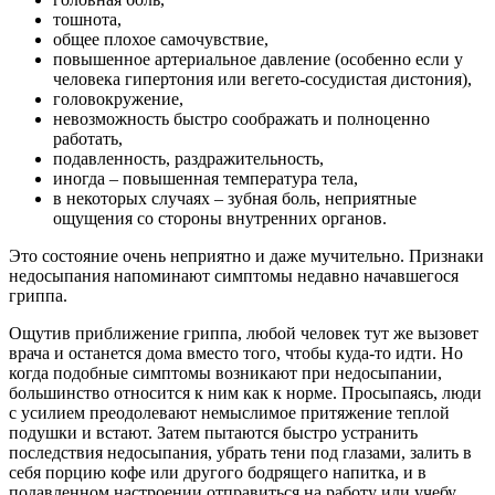
тошнота,
общее плохое самочувствие,
повышенное артериальное давление (особенно если у
человека гипертония или вегето-сосудистая дистония),
головокружение,
невозможность быстро соображать и полноценно
работать,
подавленность, раздражительность,
иногда – повышенная температура тела,
в некоторых случаях – зубная боль, неприятные
ощущения со стороны внутренних органов.
Это состояние очень неприятно и даже мучительно. Признаки
недосыпания напоминают симптомы недавно начавшегося
гриппа.
Ощутив приближение гриппа, любой человек тут же вызовет
врача и останется дома вместо того, чтобы куда-то идти. Но
когда подобные симптомы возникают при недосыпании,
большинство относится к ним как к норме. Просыпаясь, люди
с усилием преодолевают немыслимое притяжение теплой
подушки и встают. Затем пытаются быстро устранить
последствия недосыпания, убрать тени под глазами, залить в
себя порцию кофе или другого бодрящего напитка, и в
подавленном настроении отправиться на работу или учебу…