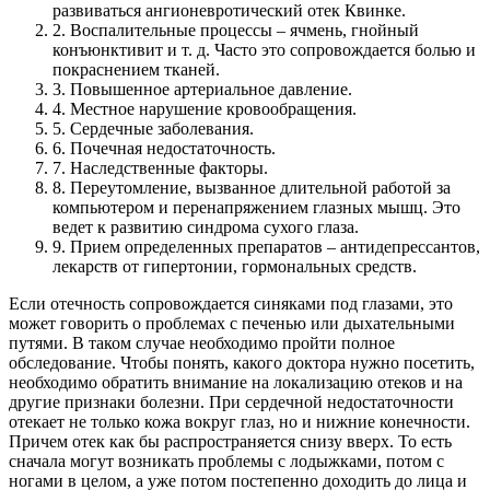
развиваться ангионевротический отек Квинке.
2. Воспалительные процессы – ячмень, гнойный
конъюнктивит и т. д. Часто это сопровождается болью и
покраснением тканей.
3. Повышенное артериальное давление.
4. Местное нарушение кровообращения.
5. Сердечные заболевания.
6. Почечная недостаточность.
7. Наследственные факторы.
8. Переутомление, вызванное длительной работой за
компьютером и перенапряжением глазных мышц. Это
ведет к развитию синдрома сухого глаза.
9. Прием определенных препаратов – антидепрессантов,
лекарств от гипертонии, гормональных средств.
Если отечность сопровождается синяками под глазами, это
может говорить о проблемах с печенью или дыхательными
путями. В таком случае необходимо пройти полное
обследование. Чтобы понять, какого доктора нужно посетить,
необходимо обратить внимание на локализацию отеков и на
другие признаки болезни. При сердечной недостаточности
отекает не только кожа вокруг глаз, но и нижние конечности.
Причем отек как бы распространяется снизу вверх. То есть
сначала могут возникать проблемы с лодыжками, потом с
ногами в целом, а уже потом постепенно доходить до лица и