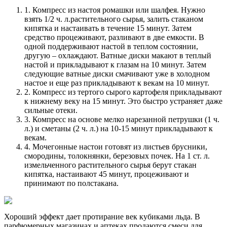
1. Компресс из настоя ромашки или шалфея. Нужно
взять 1/2 ч. л.растительного сырья, залить стаканом
кипятка и настаивать в течение 15 минут. Затем
средство процеживают, разливают в две емкости. В
одной поддерживают настой в теплом состоянии,
другую – охлаждают. Ватные диски макают в теплый
настой и прикладывают к глазам на 10 минут. Затем
следующие ватные диски смачивают уже в холодном
настое и еще раз прикладывают к векам на 10 минут.
2. Компресс из тертого сырого картофеля прикладывают
к нижнему веку на 15 минут. Это быстро устраняет даже
сильные отеки.
3. Компресс на основе мелко нарезанной петрушки (1 ч.
л.) и сметаны (2 ч. л.) на 10-15 минут прикладывают к
векам.
4. Мочегонные настои готовят из листьев брусники,
смородины, толокнянки, березовых почек. На 1 ст. л.
измельченного растительного сырья берут стакан
кипятка, настаивают 45 минут, процеживают и
принимают по полстакана.
Хороший эффект дает протирание век кубиками льда. В
парфюмерных магазинах и аптеках продаются смеси для