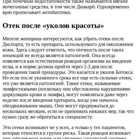
При почечной недостаточности также назначаются мягкие
мочегонные средства, в том числе Диакарб. Одновременно
врач прописывает антибиотики.
Отек после «уколов красоты»
Многие женщины интересуются, как убрать отеки после
Диспорта, то есть препарата, используемого для омоложения
кожи. Здесь следует отметить, что отечность после таких
инъекций не всегда является патологией. Она всегда
появляется как естественная реакция организма на введение
иглы, и в норме должна пройти через 2-3 дня после
проведения такой процедуры. Это касается и уколов Ботокса.
Но если после указанного срока все еще есть сильные отеки,
это уже является патологией. Такие отеки, называемые
лимфостазными (поскольку они обусловлены нарушениями
циркуляции крови и лимфы), могут появляться даже через
неделю после введения препарата, когда уже началось
обездвиживание мышц. Они могут продержаться до
нескольких месяцев, если не принимать никаких мер, так что
нужно сразу же обратиться к специалисту.
Эти отеки возникают не у всех, а только у тех пациентов,
которые относятся к группе риска. Такая реакция возникает
при заболевании почек или сердечно-сосудистой системы.