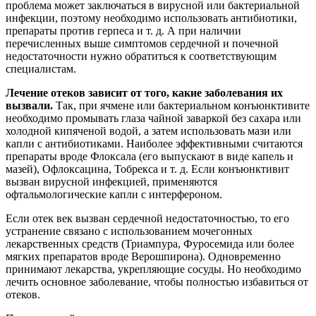
проблема может заключаться в вирусной или бактериальной
инфекции, поэтому необходимо использовать антибиотики,
препараты против герпеса и т. д. А при наличии
перечисленных выше симптомов сердечной и почечной
недостаточности нужно обратиться к соответствующим
специалистам.
Лечение отеков зависит от того, какие заболевания их
вызвали.
Так, при ячмене или бактериальном конъюнктивите
необходимо промывать глаза чайной заваркой без сахара или
холодной кипяченой водой, а затем использовать мази или
капли с антибиотиками. Наиболее эффективными считаются
препараты вроде Флоксала (его выпускают в виде капель и
мазей), Офлоксацина, Тобрекса и т. д. Если конъюнктивит
вызван вирусной инфекцией, применяются
офтальмологические капли с интерфероном.
Если отек век вызван сердечной недостаточностью, то его
устранение связано с использованием мочегонных
лекарственных средств (Триампура, Фуросемида или более
мягких препаратов вроде Верошпирона). Одновременно
принимают лекарства, укрепляющие сосуды. Но необходимо
лечить основное заболевание, чтобы полностью избавиться от
отеков.