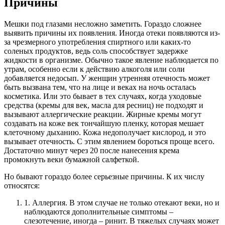
Причины
Мешки под глазами несложно заметить. Гораздо сложнее
выявить причины их появления. Иногда отеки появляются из-
за чрезмерного употребления спиртного или каких-то
соленых продуктов, ведь соль способствует задержке
жидкости в организме. Обычно такое явление наблюдается по
утрам, особенно если к действию алкоголя или соли
добавляется недосып. У женщин утренняя отечность может
быть вызвана тем, что на лице и веках на ночь осталась
косметика. Или это бывает в тех случаях, когда уходовые
средства (кремы для век, масла для ресниц) не подходят и
вызывают аллергические реакции. Жирные кремы могут
создавать на коже век тончайшую пленку, которая мешает
клеточному дыханию. Кожа недополучает кислород, и это
вызывает отечность. С этим явлением бороться проще всего.
Достаточно минут через 20 после нанесения крема
промокнуть веки бумажной салфеткой.
Но бывают гораздо более серьезные причины. К их числу
относятся:
1. Аллергия. В этом случае не только отекают веки, но и
наблюдаются дополнительные симптомы –
слезотечение, иногда – ринит. В тяжелых случаях может