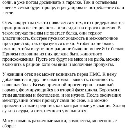
соли, а уже потом досаливать в тарелке. Так и остальным
членам семьи будет проще, и регулировать потребление соли
легче.
Отек вокруг глаз часто появляется у тех, кто придерживается
принципов вегетарианства или сидит на строгих диетах. В
таком случае тканям не хватает белка, они теряют
эластичность, быстрее пускают жидкость в межклеточное
пространство, так образуются отеки. Чтобы их не было,
нужно, чтобы в суточном рационе было не менее 80 г белков.
Причем половина из них должна быть животного
происхождения. Пусть это будут не мясо и не рыба, можно
включить в рацион хотя бы яйца и молочные продукты.
У женщин отек век может возникать перед ПМС. К нему
добавляются и другие симптомы – вялость, сонливость,
головная боль. Всему причиной прогестерон – главный
гормон, формирующийся во второй фазе цикла. Бороться с
этим явлением и бесполезно, и не нужно. После окончания
менструации отеки пройдут сами по себе. Но можно
применять такое средство, как контрастные умывания. Холод
сузит сосуды, и отек немного уменьшится.
Могут помочь различные маски, компрессы, мочегонные
сборы: