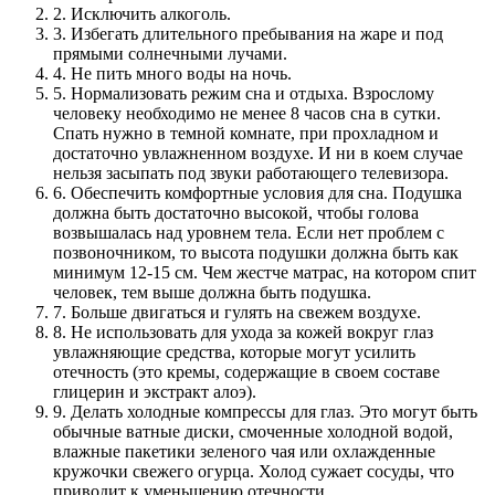
2. Исключить алкоголь.
3. Избегать длительного пребывания на жаре и под
прямыми солнечными лучами.
4. Не пить много воды на ночь.
5. Нормализовать режим сна и отдыха. Взрослому
человеку необходимо не менее 8 часов сна в сутки.
Спать нужно в темной комнате, при прохладном и
достаточно увлажненном воздухе. И ни в коем случае
нельзя засыпать под звуки работающего телевизора.
6. Обеспечить комфортные условия для сна. Подушка
должна быть достаточно высокой, чтобы голова
возвышалась над уровнем тела. Если нет проблем с
позвоночником, то высота подушки должна быть как
минимум 12-15 см. Чем жестче матрас, на котором спит
человек, тем выше должна быть подушка.
7. Больше двигаться и гулять на свежем воздухе.
8. Не использовать для ухода за кожей вокруг глаз
увлажняющие средства, которые могут усилить
отечность (это кремы, содержащие в своем составе
глицерин и экстракт алоэ).
9. Делать холодные компрессы для глаз. Это могут быть
обычные ватные диски, смоченные холодной водой,
влажные пакетики зеленого чая или охлажденные
кружочки свежего огурца. Холод сужает сосуды, что
приводит к уменьшению отечности.