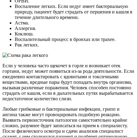
ОРВИ.
Воспаление легких. Если недуг имеет бактериальную
природу, пациент будет страдать от першения и кашля в
течение длительного времени.
Астма.
Аллергия.
Коклюш.
Воспалительный процесс в бронхах или трахее.
Рак легких.
Если у человека часто щекочет в горле и возникает отек
гортани, недуг может появиться из-за рода деятельности. Если
ежедневно контактировать с ядовитыми и токсичными
веществами, вредные пары будут попадать внутрь организма,
вызывая различные поражения. Человек способен постоянно
страдать от кашля, если в дыхательных путях вырабатывается
недостаточное количество слизи.
Любые грибковые и бактериальные инфекции, грипп и
ангина также могут провоцировать подобную реакцию.
Выявить первоисточник патологии самостоятельно крайне
сложно, разумнее будет записаться на прием к специалисту.
После физического осмотра и сдачи анализов специалист
скажет, с чем столкнулся пациент и подберет оптимальную