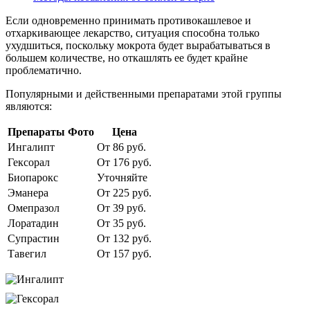
Если одновременно принимать противокашлевое и
отхаркивающее лекарство, ситуация способна только
ухудшиться, поскольку мокрота будет вырабатываться в
большем количестве, но откашлять ее будет крайне
проблематично.
Популярными и действенными препаратами этой группы
являются:
Препараты
Фото
Цена
Ингалипт
От 86 руб.
Гексорал
От 176 руб.
Биопарокс
Уточняйте
Эманера
От 225 руб.
Омепразол
От 39 руб.
Лоратадин
От 35 руб.
Супрастин
От 132 руб.
Тавегил
От 157 руб.