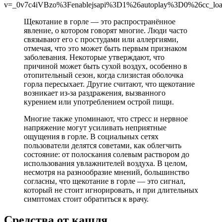
v=_0v7c4iVBzo%3Fenablejsapi%3D1%26autoplay%3D0%26cc_l
Щекотание в горле — это распространённое
явление, о котором говорят многие. Люди часто
связывают его с простудами или аллергиями,
отмечая, что это может быть первым признаком
заболевания. Некоторые утверждают, что
причиной может быть сухой воздух, особенно в
отопительный сезон, когда слизистая оболочка
горла пересыхает. Другие считают, что щекотание
возникает из-за раздражения, вызванного
курением или употреблением острой пищи.
Многие также упоминают, что стресс и нервное
напряжение могут усиливать неприятные
ощущения в горле. В социальных сетях
пользователи делятся советами, как облегчить
состояние: от полоскания солевым раствором до
использования увлажнителей воздуха. В целом,
несмотря на разнообразие мнений, большинство
согласны, что щекотание в горле — это сигнал,
который не стоит игнорировать, и при длительных
симптомах стоит обратиться к врачу.
Средства от кашля