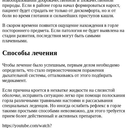
новообразований доброкачественной и злокачественной
природы. Если в районе горла начал формироваться нарост,
пациент будет страдать не только от дискомфорта, но и от
боли во время глотания и сильнейших приступов кашля.
В скором времени появится ощущение нахождения в горле
постороннего предмета. Если патология не будет выявлена на
стадии развития, последствия могут быть самыми
плачевными.
Способы лечения
Чтобы лечение было успешным, первым делом необходимо
определить, что стало первоисточником поражения
дыхательной системы, отталкиваясь от этого подбирать
медикамент.
Если причина кроется в нехватке жидкости на слизистой
оболочке, исправить ситуацию легко при помощи полоскания
горла различными травяными настоями и рассасывания
специальных леденцов. Но иногда ослабить рефлекс в горле
такими простыми способами невозможно, для этого требуется
прием более действенный и активных препаратов.
https://youtube.com/watch?