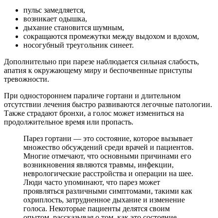
пульс замедляется,
возникает одышка,
дыхание становится шумным,
сокращаются промежутки между выдохом и вдохом,
носогубный треугольник синеет.
Дополнительно при парезе наблюдается сильная слабость,
апатия к окружающему миру и беспочвенные приступы
тревожности.
При одностороннем параличе гортани и длительном
отсутствии лечения быстро развиваются легочные патологии.
Также страдают бронхи, а голос может измениться на
продолжительное время или пропасть.
Парез гортани — это состояние, которое вызывает
множество обсуждений среди врачей и пациентов.
Многие отмечают, что основными причинами его
возникновения являются травмы, инфекции,
неврологические расстройства и операции на шее.
Люди часто упоминают, что парез может
проявляться различными симптомами, такими как
охриплость, затрудненное дыхание и изменение
голоса. Некоторые пациенты делятся своим
опытом, рассказывая о том, как это состояние