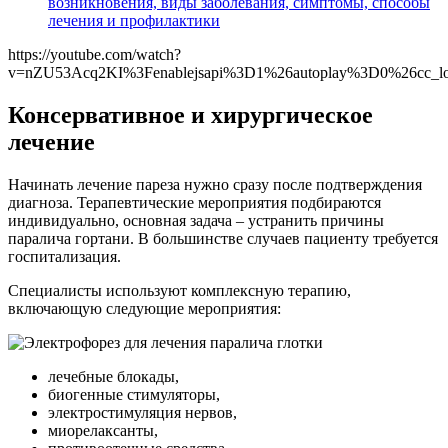
возникновения, виды заболевания, симптомы, способы
лечения и профилактики
https://youtube.com/watch?
v=nZU53Acq2KI%3Fenablejsapi%3D1%26autoplay%3D0%26cc_l
Консервативное и хирургическое
лечение
Начинать лечение пареза нужно сразу после подтверждения
диагноза. Терапевтические мероприятия подбираются
индивидуально, основная задача – устранить причины
паралича гортани. В большинстве случаев пациенту требуется
госпитализация.
Специалисты используют комплексную терапию,
включающую следующие мероприятия:
лечебные блокады,
биогенные стимуляторы,
электростимуляция нервов,
миорелаксанты,