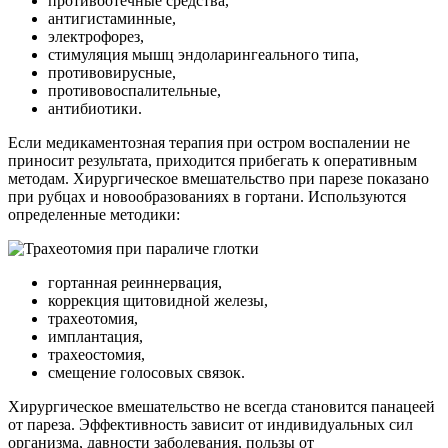
противоотечные средства,
антигистаминные,
электрофорез,
стимуляция мышц эндоларингеального типа,
противовирусные,
противовоспалительные,
антибиотики.
Если медикаментозная терапия при остром воспалении не
приносит результата, приходится прибегать к оперативным
методам. Хирургическое вмешательство при парезе показано
при рубцах и новообразованиях в гортани. Используются
определенные методики:
гортанная реиннервация,
коррекция щитовидной железы,
трахеотомия,
имплантация,
трахеостомия,
смещение голосовых связок.
Хирургическое вмешательство не всегда становится панацеей
от пареза. Эффективность зависит от индивидуальных сил
организма, давности заболевания, пользы от