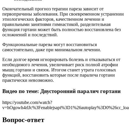
Окончательный прогноз терапии пареза зависит от
первопричины заболевания. При своевременном устранении
этиологических факторов, качественном лечении и
правильными занятиями гимнастикой, разделительная
функция гортани может быть полностью восстановлена без
осложнений и последствий.
Функциональные парезы могут восстановиться
самостоятельно, даже при минимальном лечении.
Если долгое время игнорировать болезнь и отказываться от
необходимого лечения, увеличивает риск полной атрофии
мышц гортани и связок. Итогом станет утрата голосовых
функций, восстановить которые после паралича гортани
практически невозможно.
Видео по теме: Двусторонний паралич гортани
https://youtube.com/watch?
v=hOgowh4rIJc%3Fenablejsapi%3D1%26autoplay%3D0%26cc_l
Вопрос-ответ