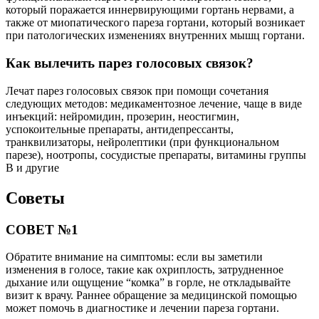
который поражается иннервирующими гортань нервами, а
также от миопатического пареза гортани, который возникает
при патологических изменениях внутренних мышц гортани.
Как вылечить парез голосовых связок?
Лечат парез голосовых связок при помощи сочетания
следующих методов: медикаментозное лечение, чаще в виде
инъекций: нейромидин, прозерин, неостигмин,
успокоительные препараты, антидепрессанты,
транквилизаторы, нейролептики (при функциональном
парезе), ноотропы, сосудистые препараты, витамины группы
В и другие
Советы
СОВЕТ №1
Обратите внимание на симптомы: если вы заметили
изменения в голосе, такие как охриплость, затрудненное
дыхание или ощущение “комка” в горле, не откладывайте
визит к врачу. Раннее обращение за медицинской помощью
может помочь в диагностике и лечении пареза гортани.