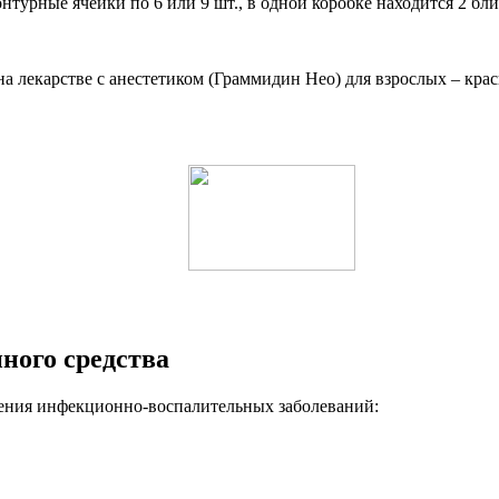
урные ячейки по 6 или 9 шт., в одной коробке находится 2 блис
 лекарстве с анестетиком (Граммидин Нео) для взрослых – крас
ного средства
чения инфекционно-воспалительных заболеваний: