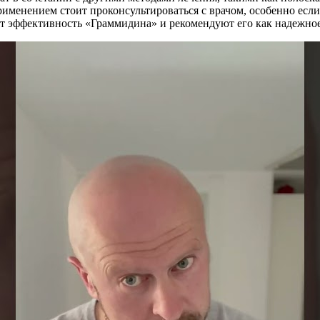
рименением стоит проконсультироваться с врачом, особенно есл
 эффективность «Граммидина» и рекомендуют его как надежное 