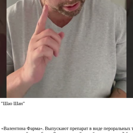
а "Шао Шан"
«Валентина Фарма». Выпускают препарат в виде пероральных та