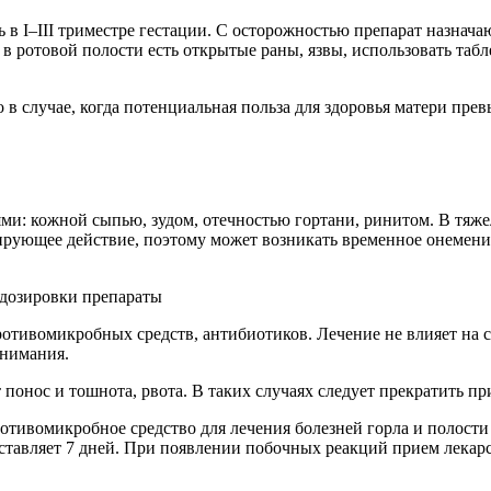
 в I–III триместре гестации. С осторожностью препарат назнача
в ротовой полости есть открытые раны, язвы, использовать табл
 случае, когда потенциальная польза для здоровья матери прев
и: кожной сыпью, зудом, отечностью гортани, ринитом. В тяже
рующее действие, поэтому может возникать временное онемени
противомикробных средств, антибиотиков. Лечение не влияет на
нимания.
онос и тошнота, рвота. В таких случаях следует прекратить при
тивомикробное средство для лечения болезней горла и полости 
ставляет 7 дней. При появлении побочных реакций прием лекарс