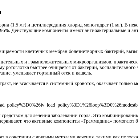
а
ид (1,5 мг) и цетилперединия хлорид моногидрат (1 мг). В не
л 96%. Действующие компоненты имеют антибактериальные и ант
ицаемости клеточных мембран болезнетворных бактерий, вызыв
ицательных и грамположительных микроорганизмов, практически
у ротоглотка быстрее очищается от бактерий, воспалительного 
тание, уменьшает гортанный отек и кашель.
акт, не всасывается в системный кровоток, оказывает только ме
oad_policy%3D0%26iv_load_policy%3D1%26loop%3D0%26modes
 средством для лечения заболеваний горла. Это комбинированны
еркивают, что активные компоненты «Граммидина» помогают бы
ат в сочетании с другими методами лечения, такими как полоск