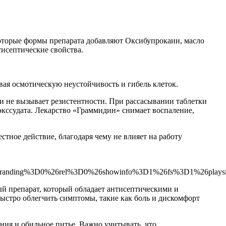
которые формы препарата добавляют Оксибупрокаин, масло
исептические свойства.
ая осмотическую неустойчивость и гибель клеток.
 не вызывает резистентности. При рассасывании таблетки
экссудата. Лекарство «Граммидин» снимает воспаление,
стное действие, благодаря чему не влияет на работу
tbranding%3D0%26rel%3D0%26showinfo%3D1%26fs%3D1%26plays
й препарат, который обладает антисептическими и
стро облегчить симптомы, такие как боль и дискомфорт
ания и обильное питье. Важно учитывать, что