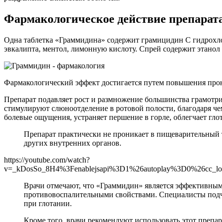
Фармакологическое действие препарат
Одна таблетка «Граммидина» содержит грамицидин C гидрохлор
эвкалипта, ментол, лимонную кислоту. Спрей содержит этано
Фармакологический эффект достигается путем повышения прон
Препарат подавляет рост и размножение большинства грамотр
стимулируют слюноотделение в ротовой полости, благодаря чем
болевые ощущения, устраняет першение в горле, облегчает гло
Препарат практически не проникает в пищеварительный тр
других внутренних органов.
https://youtube.com/watch?
v=_kDosSo_8H4%3Fenablejsapi%3D1%26autoplay%3D0%26cc_l
Врачи отмечают, что «Граммидин» является эффективным
противовоспалительными свойствами. Специалисты подч
при глотании.
Кроме того, врачи рекомендуют использовать этот препар