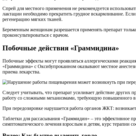
Спрей для местного применения не рекомендуется использовать
лактации необходимо прекратить грудное вскармливание. Если 
регенерацию мягких тканей.
Беременным женщинам разрешается применять препарат только в
проконсультироваться с врачом.
Побочные действия «Граммидина»
Побочные эффекты могут проявляться аллергическими реакциям
«Граммидина» с Оксибупрокаином оказывают местное анестези
приема лекарства.
Следует учитывать, что препарат усиливает действие других 
работу со сложными механизмами, требующую повышенного в
При передозировке нарушается работа органов ЖКТ: возникает п
Таблетки для рассасывания «Граммидин» – это эффективное про
симптоматического лечения взрослым и детям, курс терапии со
Видео: Как быстро вылечить горло