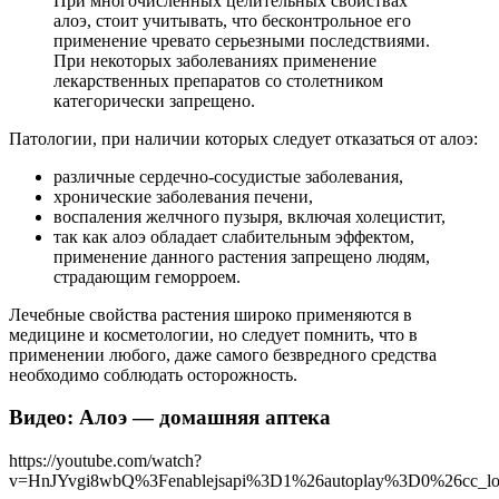
При многочисленных целительных свойствах
алоэ, стоит учитывать, что бесконтрольное его
применение чревато серьезными последствиями.
При некоторых заболеваниях применение
лекарственных препаратов со столетником
категорически запрещено.
Патологии, при наличии которых следует отказаться от алоэ:
различные сердечно-сосудистые заболевания,
хронические заболевания печени,
воспаления желчного пузыря, включая холецистит,
так как алоэ обладает слабительным эффектом,
применение данного растения запрещено людям,
страдающим геморроем.
Лечебные свойства растения широко применяются в
медицине и косметологии, но следует помнить, что в
применении любого, даже самого безвредного средства
необходимо соблюдать осторожность.
Видео: Алоэ — домашняя аптека
https://youtube.com/watch?
v=HnJYvgi8wbQ%3Fenablejsapi%3D1%26autoplay%3D0%26cc_l