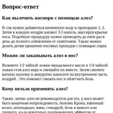
Вопрос-ответ
Как вылечить насморк с помощью алоэ?
В сок нужно добавиться кипяченую воду в пропорции 1: 2.
Затем в каждую ноздрю капают 3-5 капель, массируя крылья
носа. Подобную процедуру нужно проводить до пяти раз в
день до полного избавления от симптомов. Также можно
делать детям орошение носовых проходов с помощью спрея.
Можно ли закапывать алоэ в нос?
Возьмите 1/2 чайной ложки миндального масла и 1/4 чайной
ложки геля алоэ вера и смешайте их вместе. Затем смочите
ватную палочку и аккуратно нанесите на внутреннюю часть
ноздрей . Это поможет смазать нос и облегчить боль.
Кому нельзя применять алоэ?
Также, латекс алоэ не рекомендуется для тех, у кого может
быть кишечная непроходимость, болезнь Крона, язвенный
колит, аппендицит, язвы, геморрой, боль в животе или
тошнота, из-за некоторых раздражающих эффектов от