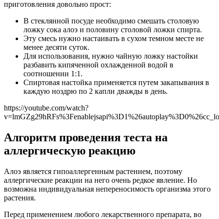
приготовления довольно прост:
В стеклянной посуде необходимо смешать столовую
ложку сока алоэ и половину столовой ложки спирта.
Эту смесь нужно настаивать в сухом темном месте не
менее десяти суток.
Для использования, нужно чайную ложку настойки
разбавить кипяченной охлажденной водой в
соотношении 1:1.
Спиртовая настойка применяется путем закапывания в
каждую ноздрю по 2 капли дважды в день.
https://youtube.com/watch?
v=lmGZg29hRFs%3Fenablejsapi%3D1%26autoplay%3D0%26cc_l
Алгоритм проведения теста на
аллергическую реакцию
Алоэ является гипоаллергенным растением, поэтому
аллергические реакции на него очень редкое явление. Но
возможна индивидуальная непереносимость организма этого
растения.
Перед применением любого лекарственного препарата, во