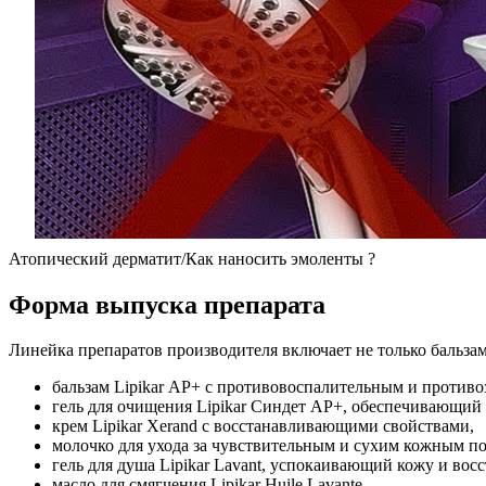
Атопический дерматит/Как наносить эмоленты ?
Форма выпуска препарата
Линейка препаратов производителя включает не только бальза
бальзам Lipikar АР+ с противовоспалительным и против
гель для очищения Lipikar Синдет AP+, обеспечивающий 
крем Lipikar Xerand с восстанавливающими свойствами,
молочко для ухода за чувствительным и сухим кожным пок
гель для душа Lipikar Lavant, успокаивающий кожу и вос
масло для смягчения Lipikar Huile Lavante,