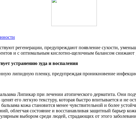
енности
ствуют регенерации, предупреждают появление сухости, уменьш
ентов и с оптимальным кислотно-щелочным балансом снижают р
ует устранению зуда и воспаления
енную липидную пленку, предупреждая проникновение инфекци
льзама Липикар при лечении атопического дерматита. Они подч
 ценят его легкую текстуру, которая быстро впитывается и не о
 бальзама кожа становится менее чувствительной и более устой
ний, облегчая состояние и восстанавливая защитный барьер кож
пулярным выбором среди людей, страдающих от этого заболевани