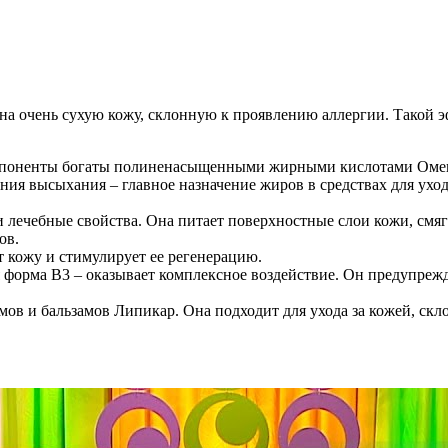
на очень сухую кожу, склонную к проявлению аллергии. Такой 
 компоненты богаты полиненасыщенными жирными кислотами Оме
ия высыхания – главное назначение жиров в средствах для ухо
 лечебные свойства. Она питает поверхностные слои кожи, смяг
ов.
 кожу и стимулирует ее регенерацию.
орма В3 – оказывает комплексное воздействие. Он предупрежд
ов и бальзамов Липикар. Она подходит для ухода за кожей, скл