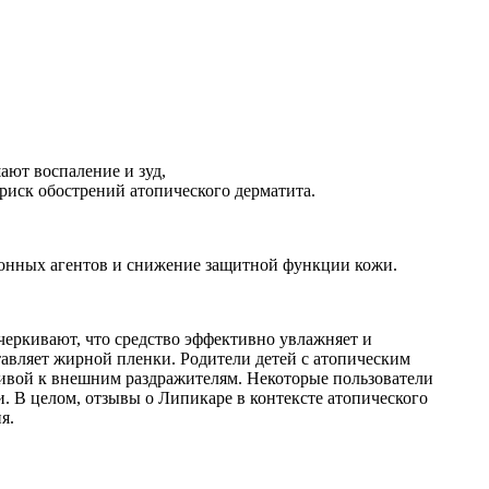
ают воспаление и зуд,
иск обострений атопического дерматита.
онных агентов и снижение защитной функции кожи.
еркивают, что средство эффективно увлажняет и
ставляет жирной пленки. Родители детей с атопическим
чивой к внешним раздражителям. Некоторые пользователи
и. В целом, отзывы о Липикаре в контексте атопического
я.