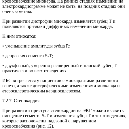
кровоснабжение миокарда. На ранних стадиях изменений на
электрокардиограмме может не быть, на поздних стадиях они
очень заметны.
При развитии дистрофии миокарда изменяется зубец Т и
появляются признаки диффузных изменений миокарда.
К ним относятся:
• уменьшение амплитуды зубца R;
• депрессия сегмента S-Т;
• двухфазный, умеренно расширенный и плоский зубец Т
практически во всех отведениях.
ИБС встречается у пациентов с миокардитами различного
генеза, а также дистрофическими изменениями миокарда и
атеросклеротическим кардиосклерозом.
7.2.7. Стенокардия
При развитии приступа стенокардии на ЭКГ можно выявить
смещение сегмента S-Т и изменения зубца Т в тех отведениях,
которые расположены над зоной с нарушением
кровоснабжения (рис. 12).