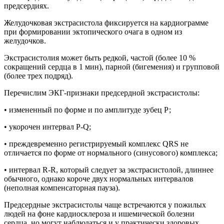
предсердиях.
Желудочковая экстрасистола фиксируется на кардиограмме
при формировании эктопического очага в одном из
желудочков.
Экстрасистолия может быть редкой, частой (более 10 %
сокращений сердца в 1 мин), парной (бигемения) и групповой
(более трех подряд).
Перечислим ЭКГ-признаки предсердной экстрасистолы:
• измененный по форме и по амплитуде зубец Р;
• укорочен интервал Р-Q;
• преждевременно регистрируемый комплекс QRS не
отличается по форме от нормального (синусового) комплекса;
• интервал R-R, который следует за экстрасистолой, длиннее
обычного, однако короче двух нормальных интервалов
(неполная компенсаторная пауза).
Предсердные экстрасистолы чаще встречаются у пожилых
людей на фоне кардиосклероза и ишемической болезни
сердца, но могут наблюдаться и у практически здоровых