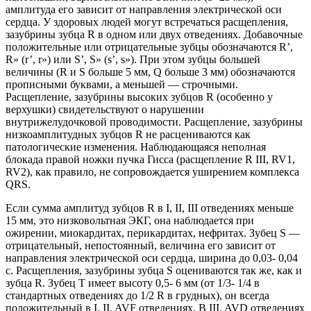
амплитуда его зависит от направления электрической оси
сердца. У здоровых людей могут встречаться расщепления,
зазубрины зубца R в одном или двух отведениях. Добавочные
положительные или отрицательные зубцы обозначаются R’,
R» (r’, r») или S’, S» (s’, s»). При этом зубцы большей
величины (R и S больше 5 мм, Q больше 3 мм) обозначаются
прописными буквами, а меньшей — строчными.
Расщепление, зазубрины высоких зубцов R (особенно у
верхушки) свидетельствуют о нарушении
внутрижелудочковой проводимости. Расщепление, зазубрины
низкоамплитудных зубцов R не расцениваются как
патологические изменения. Наблюдающаяся неполная
блокада правой ножки пучка Гисса (расщепление R III, RV1,
RV2), как правило, не сопровождается уширением комплекса
QRS.
Если сумма амплитуд зубцов R в I, II, III отведениях меньше
15 мм, это низковольтная ЭКГ, она наблюдается при
ожирении, миокардитах, перикардитах, нефритах. Зубец S —
отрицательный, непостоянный, величина его зависит от
направления электрической оси сердца, ширина до 0,03- 0,04
с. Расщепления, зазубрины зубца S оцениваются так же, как и
зубца R. Зубец Т имеет высоту 0,5- 6 мм (от 1/3- 1/4 в
стандартных отведениях до 1/2 R в грудных), он всегда
положительный в I, II, AVF отведениях. В III, AVD отведениях