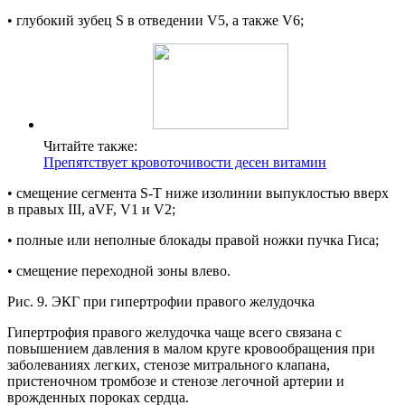
• глубокий зубец S в отведении V5, а также V6;
Читайте также:
Препятствует кровоточивости десен витамин
• смещение сегмента S-Т ниже изолинии выпуклостью вверх
в правых III, aVF, V1 и V2;
• полные или неполные блокады правой ножки пучка Гиса;
• смещение переходной зоны влево.
Рис. 9. ЭКГ при гипертрофии правого желудочка
Гипертрофия правого желудочка чаще всего связана с
повышением давления в малом круге кровообращения при
заболеваниях легких, стенозе митрального клапана,
пристеночном тромбозе и стенозе легочной артерии и
врожденных пороках сердца.