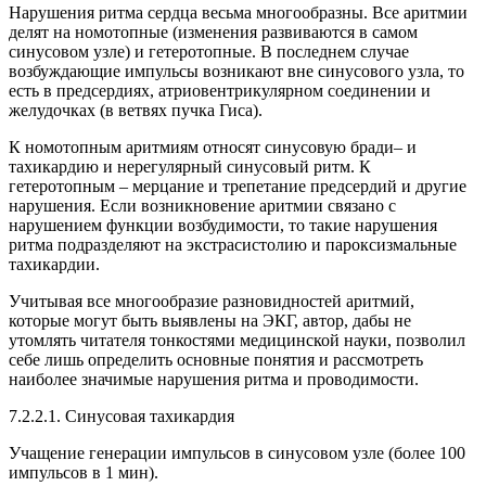
Нарушения ритма сердца весьма многообразны. Все аритмии
делят на номотопные (изменения развиваются в самом
синусовом узле) и гетеротопные. В последнем случае
возбуждающие импульсы возникают вне синусового узла, то
есть в предсердиях, атриовентрикулярном соединении и
желудочках (в ветвях пучка Гиса).
К номотопным аритмиям относят синусовую бради– и
тахикардию и нерегулярный синусовый ритм. К
гетеротопным – мерцание и трепетание предсердий и другие
нарушения. Если возникновение аритмии связано с
нарушением функции возбудимости, то такие нарушения
ритма подразделяют на экстрасистолию и пароксизмальные
тахикардии.
Учитывая все многообразие разновидностей аритмий,
которые могут быть выявлены на ЭКГ, автор, дабы не
утомлять читателя тонкостями медицинской науки, позволил
себе лишь определить основные понятия и рассмотреть
наиболее значимые нарушения ритма и проводимости.
7.2.2.1. Синусовая тахикардия
Учащение генерации импульсов в синусовом узле (более 100
импульсов в 1 мин).