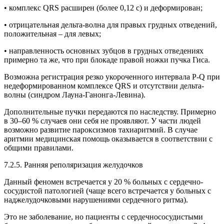
• комплекс QRS расширен (более 0,12 с) и деформирован;
• отрицательная дельта-волна для правых грудных отведений,
положительная – для левых;
• направленность основных зубцов в грудных отведениях
примерно та же, что при блокаде правой ножки пучка Гиса.
Возможна регистрация резко укороченного интервала Р-Q при
недеформированном комплексе QRS и отсутствии дельта-
волны (синдром Лауна-Ганонга-Левина).
Дополнительные пучки передаются по наследству. Примерно
в 30–60 % случаев они себя не проявляют. У части людей
возможно развитие пароксизмов тахиаритмий. В случае
аритмии медицинская помощь оказывается в соответствии с
общими правилами.
7.2.5. Ранняя реполяризация желудочков
Данный феномен встречается у 20 % больных с сердечно-
сосудистой патологией (чаще всего встречается у больных с
наджелудочковыми нарушениями сердечного ритма).
Это не заболевание, но пациенты с сердечнососудистыми