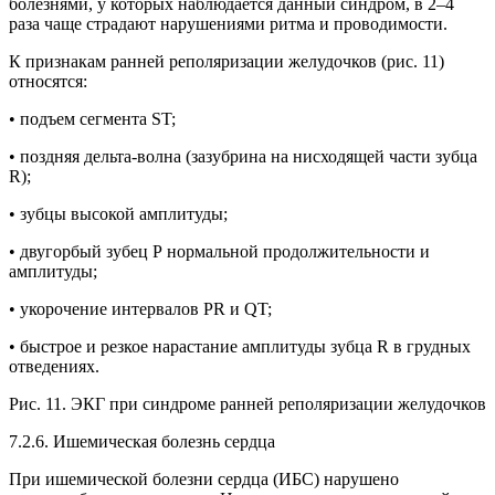
болезнями, у которых наблюдается данный синдром, в 2–4
раза чаще страдают нарушениями ритма и проводимости.
К признакам ранней реполяризации желудочков (рис. 11)
относятся:
• подъем сегмента ST;
• поздняя дельта-волна (зазубрина на нисходящей части зубца
R);
• зубцы высокой амплитуды;
• двугорбый зубец Р нормальной продолжительности и
амплитуды;
• укорочение интервалов PR и QT;
• быстрое и резкое нарастание амплитуды зубца R в грудных
отведениях.
Рис. 11. ЭКГ при синдроме ранней реполяризации желудочков
7.2.6. Ишемическая болезнь сердца
При ишемической болезни сердца (ИБС) нарушено