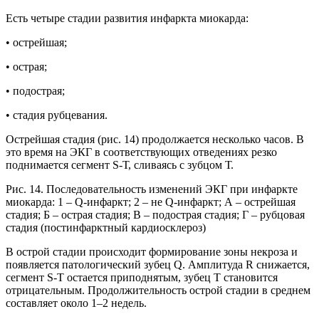
Есть четыре стадии развития инфаркта миокарда:
• острейшая;
• острая;
• подострая;
• стадия рубцевания.
Острейшая стадия (рис. 14) продолжается несколько часов. В
это время на ЭКГ в соответствующих отведениях резко
поднимается сегмент S-Т, сливаясь с зубцом Т.
Рис. 14. Последовательность изменений ЭКГ при инфаркте
миокарда: 1 – Q-инфаркт; 2 – не Q-инфаркт; А – острейшая
стадия; Б – острая стадия; В – подострая стадия; Г – рубцовая
стадия (постинфарктный кардиосклероз)
В острой стадии происходит формирование зоны некроза и
появляется патологический зубец Q. Амплитуда R снижается,
сегмент S-Т остается приподнятым, зубец Т становится
отрицательным. Продолжительность острой стадии в среднем
составляет около 1–2 недель.