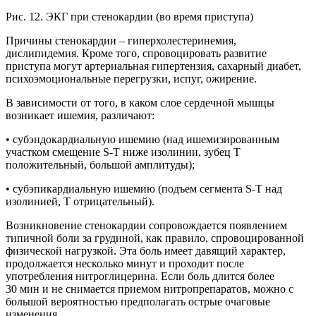
Рис. 12. ЭКГ при стенокардии (во время приступа)
Причины стенокардии – гиперхолестеринемия,
дислипидемия. Кроме того, спровоцировать развитие
приступа могут артериальная гипертензия, сахарный диабет,
психоэмоциональные перегрузки, испуг, ожирение.
В зависимости от того, в каком слое сердечной мышцы
возникает ишемия, различают:
• субэндокардиальную ишемию (над ишемизированным
участком смещение S-Т ниже изолинии, зубец Т
положительный, большой амплитуды);
• субэпикардиальную ишемию (подъем сегмента S-Т над
изолинией, Т отрицательный).
Возникновение стенокардии сопровождается появлением
типичной боли за грудиной, как правило, спровоцированной
физической нагрузкой. Эта боль имеет давящий характер,
продолжается несколько минут и проходит после
употребления нитроглицерина. Если боль длится более
30 мин и не снимается приемом нитропрепаратов, можно с
большой вероятностью предполагать острые очаговые
изменения.