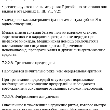
• регистрируются волны мерцания F (особенно отчетливо они
видны в отведениях II, III, V1, V2);
• электрическая альтернация (разная амплитуда зубцов Я в
одном отведении).
Мерцательная аритмия бывает при митральном стенозе,
тиреотоксикозе и кардиосклерозе, а также нередко при
инфаркте миокарда. Медицинская помощь заключается в
восстановлении синусового ритма. Применяют
новокаинамид, препараты калия и другие антиаритмические
средства.
7.2.2.8. Трепетание предсердий
Наблюдается значительно реже, чем мерцательная аритмия.
При трепетании предсердий отсутствуют нормальные
возбуждение и сокращение предсердий и наблюдаются
возбуждение и сокращение отдельных волокон предсердий.
7.2.2.9. Фибрилляция желудочков
Опаснейшее и тяжелейшее нарушение ритма, которое быстро
приводит к остановке кровообращения. Встречается при