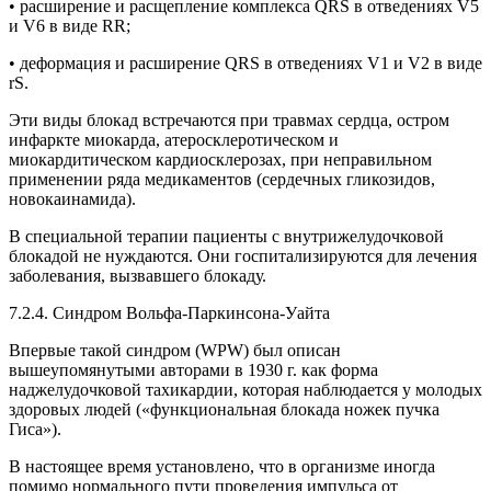
• расширение и расщепление комплекса QRS в отведениях V5
и V6 в виде RR;
• деформация и расширение QRS в отведениях V1 и V2 в виде
rS.
Эти виды блокад встречаются при травмах сердца, остром
инфаркте миокарда, атеросклеротическом и
миокардитическом кардиосклерозах, при неправильном
применении ряда медикаментов (сердечных гликозидов,
новокаинамида).
В специальной терапии пациенты с внутрижелудочковой
блокадой не нуждаются. Они госпитализируются для лечения
заболевания, вызвавшего блокаду.
7.2.4. Синдром Вольфа-Паркинсона-Уайта
Впервые такой синдром (WPW) был описан
вышеупомянутыми авторами в 1930 г. как форма
наджелудочковой тахикардии, которая наблюдается у молодых
здоровых людей («функциональная блокада ножек пучка
Гиса»).
В настоящее время установлено, что в организме иногда
помимо нормального пути проведения импульса от