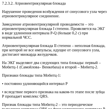
7.2.3.2. Атриовентрикулярная блокада
Нарушение проведения возбуждения от синусового узла через
атриовентрикулярное соединение.
Замедление атриовентрикулярной проводимости – это
атриовентрикулярная блокада I степени. Проявляется на ЭКГ
в виде удлинения интервала Р-Q (больше 0,2 с) при
нормальной ЧСС.
Атриовентрикулярная блокада II степени – неполная блокада,
при которой не все импульсы, идущие от синусового узла,
достигают миокарда желудочков.
На ЭКГ выделяют два следующих типа блокады: первый –
Мобитц-1 (Самойлова– Венкебаха) и второй – Мобитц-2.
Признаки блокады типа Мобитц-1:
• постоянно удлиняющийся интервал Р
• вследствие первого признака на каком-то этапе после зубца
Р пропадает комплекс QRS.
Признак блокады типа Мобитц-2 – это периодическое
выпадение комплекса QRS на фоне удлиненного интервала Р-