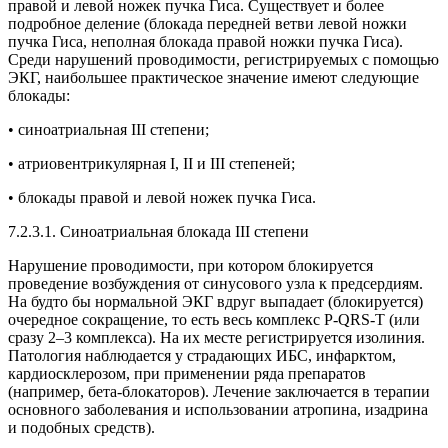
правой и левой ножек пучка Гиса. Существует и более
подробное деление (блокада передней ветви левой ножки
пучка Гиса, неполная блокада правой ножки пучка Гиса).
Среди нарушений проводимости, регистрируемых с помощью
ЭКГ, наибольшее практическое значение имеют следующие
блокады:
• синоатриальная III степени;
• атриовентрикулярная I, II и III степеней;
• блокады правой и левой ножек пучка Гиса.
7.2.3.1. Синоатриальная блокада III степени
Нарушение проводимости, при котором блокируется
проведение возбуждения от синусового узла к предсердиям.
На будто бы нормальной ЭКГ вдруг выпадает (блокируется)
очередное сокращение, то есть весь комплекс P-QRS-T (или
сразу 2–3 комплекса). На их месте регистрируется изолиния.
Патология наблюдается у страдающих ИБС, инфарктом,
кардиосклерозом, при применении ряда препаратов
(например, бета-блокаторов). Лечение заключается в терапии
основного заболевания и использовании атропина, изадрина
и подобных средств).