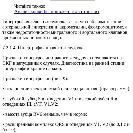
Читайте также:
Анализ крови hct понижен что это значит
Гипертрофия левого желудочка зачастую наблюдается при
артериальной гипертензии, акромегалии, феохромоцитоме, а
также недостаточности митрального и аортального клапанов,
врожденных пороках сердца.
7.2.1.4. Гипертрофия правого желудочка
Признаки гипертрофии правого желудочка появляются на
ЭКГ в запущенных случаях. Диагностика на ранней стадии
гипертрофии крайне сложна.
Признаки гипертрофии (рис. 9):
• отклонение электрической оси сердца вправо (правограмма);
• глубокий зубец S в отведении V1 и высокий зубец R в
отведениях III, aVF, V1,V2;
• высота зубца RV6 меньше, чем в норме;
• расширенный комплекс QRS в отведениях V1, V2 (до 0,1 с и
более);