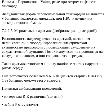
Вольфа – Паркинсона– Уайта, реже при остром инфаркте
миокарда.
Желудочковая форма пароксизмальной тахикардии выявляется
у больных инфарктом миокарда, при ИБС, нарушениях
электролитного обмена.
7.2.2.7. Мерцательная аритмия (фибрилляция предсердий)
Разновидность наджелудочковых аритмий, вызванная
несинхронной, некоординированной электрической
активностью предсердий с последующим ухудшением их
сократительной функции. Поток импульсов не проводится на
желудочки целиком, и они сокращаются нерегулярно.
Такая аритмия относится к числу наиболее частых нарушений
ритма сердца.
Она встречается более чем у 6 % пациентов старше 60 лет и у
1 % больных моложе этого возраста.
Признаки фибрилляции предсердий:
• интервалы R-R различны (аритмия);
• зубцы Р отсутствуют;