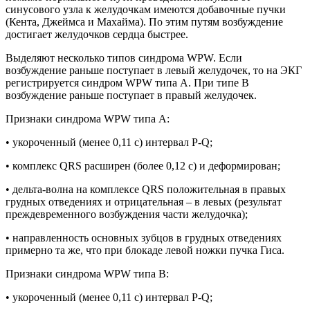
синусового узла к желудочкам имеются добавочные пучки
(Кента, Джеймса и Махайма). По этим путям возбуждение
достигает желудочков сердца быстрее.
Выделяют несколько типов синдрома WPW. Если
возбуждение раньше поступает в левый желудочек, то на ЭКГ
регистрируется синдром WPW типа А. При типе В
возбуждение раньше поступает в правый желудочек.
Признаки синдрома WPW типа А:
• укороченный (менее 0,11 с) интервал Р-Q;
• комплекс QRS расширен (более 0,12 с) и деформирован;
• дельта-волна на комплексе QRS положительная в правых
грудных отведениях и отрицательная – в левых (результат
преждевременного возбуждения части желудочка);
• направленность основных зубцов в грудных отведениях
примерно та же, что при блокаде левой ножки пучка Гиса.
Признаки синдрома WPW типа В:
• укороченный (менее 0,11 с) интервал Р-Q;