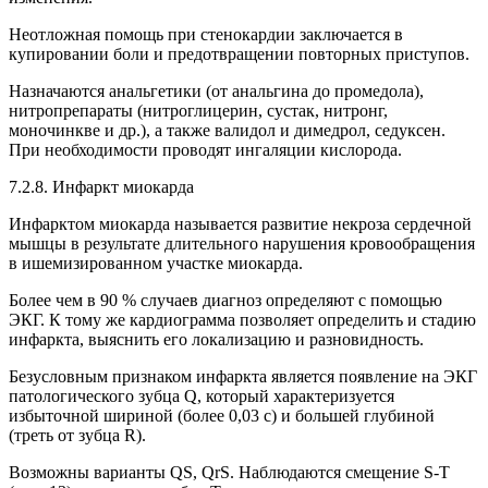
Неотложная помощь при стенокардии заключается в
купировании боли и предотвращении повторных приступов.
Назначаются анальгетики (от анальгина до промедола),
нитропрепараты (нитроглицерин, сустак, нитронг,
моночинкве и др.), а также валидол и димедрол, седуксен.
При необходимости проводят ингаляции кислорода.
7.2.8. Инфаркт миокарда
Инфарктом миокарда называется развитие некроза сердечной
мышцы в результате длительного нарушения кровообращения
в ишемизированном участке миокарда.
Более чем в 90 % случаев диагноз определяют с помощью
ЭКГ. К тому же кардиограмма позволяет определить и стадию
инфаркта, выяснить его локализацию и разновидность.
Безусловным признаком инфаркта является появление на ЭКГ
патологического зубца Q, который характеризуется
избыточной шириной (более 0,03 с) и большей глубиной
(треть от зубца R).
Возможны варианты QS, QrS. Наблюдаются смещение S-Т