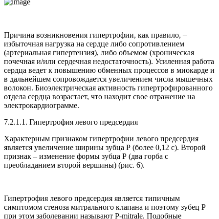
Причина возникновения гипертрофии, как правило, –
избыточная нагрузка на сердце либо сопротивлением
(артериальная гипертензия), либо объемом (хроническая
почечная и/или сердечная недостаточность). Усиленная работа
сердца ведет к повышению обменных процессов в миокарде и
в дальнейшем сопровождается увеличением числа мышечных
волокон. Биоэлектрическая активность гипертрофированного
отдела сердца возрастает, что находит свое отражение на
электрокардиограмме.
7.2.1.1. Гипертрофия левого предсердия
Характерным признаком гипертрофии левого предсердия
является увеличение ширины зубца Р (более 0,12 с). Второй
признак – изменение формы зубца Р (два горба с
преобладанием второй вершины) (рис. 6).
Гипертрофия левого предсердия является типичным
симптомом стеноза митрального клапана и поэтому зубец Р
при этом заболевании называют Р-mitrale. Подобные