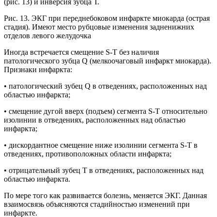
(рис. 13) и инверсия зубца Т.
Рис. 13. ЭКГ при переднебоковом инфаркте миокарда (острая
стадия). Имеют место рубцовые изменения задненижних
отделов левого желудочка
Иногда встречается смещение S-Т без наличия
патологического зубца Q (мелкоочаговый инфаркт миокарда).
Признаки инфаркта:
• патологический зубец Q в отведениях, расположенных над
областью инфаркта;
• смещение дугой вверх (подъем) сегмента S-Т относительно
изолинии в отведениях, расположенных над областью
инфаркта;
• дискордантное смещение ниже изолинии сегмента S-Т в
отведениях, противоположных области инфаркта;
• отрицательный зубец Т в отведениях, расположенных над
областью инфаркта.
По мере того как развивается болезнь, меняется ЭКГ. Данная
взаимосвязь объясняются стадийностью изменений при
инфаркте.