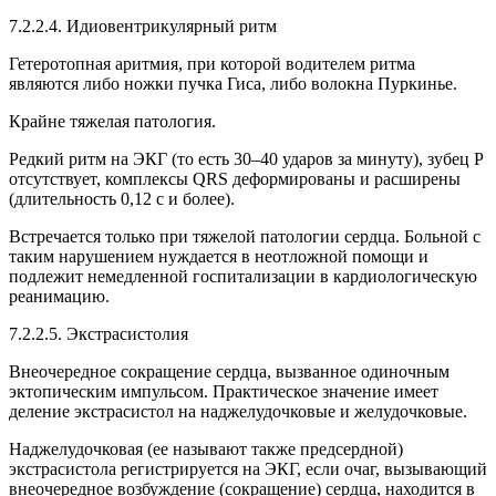
7.2.2.4. Идиовентрикулярный ритм
Гетеротопная аритмия, при которой водителем ритма
являются либо ножки пучка Гиса, либо волокна Пуркинье.
Крайне тяжелая патология.
Редкий ритм на ЭКГ (то есть 30–40 ударов за минуту), зубец Р
отсутствует, комплексы QRS деформированы и расширены
(длительность 0,12 с и более).
Встречается только при тяжелой патологии сердца. Больной с
таким нарушением нуждается в неотложной помощи и
подлежит немедленной госпитализации в кардиологическую
реанимацию.
7.2.2.5. Экстрасистолия
Внеочередное сокращение сердца, вызванное одиночным
эктопическим импульсом. Практическое значение имеет
деление экстрасистол на наджелудочковые и желудочковые.
Наджелудочковая (ее называют также предсердной)
экстрасистола регистрируется на ЭКГ, если очаг, вызывающий
внеочередное возбуждение (сокращение) сердца, находится в