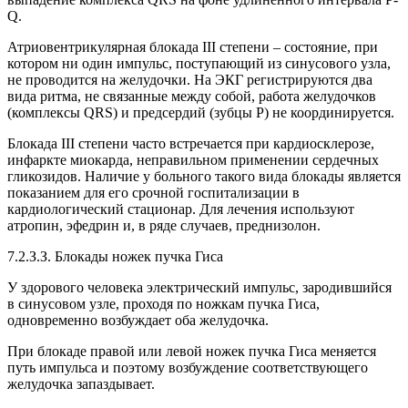
Q.
Атриовентрикулярная блокада III степени – состояние, при
котором ни один импульс, поступающий из синусового узла,
не проводится на желудочки. На ЭКГ регистрируются два
вида ритма, не связанные между собой, работа желудочков
(комплексы QRS) и предсердий (зубцы Р) не координируется.
Блокада III степени часто встречается при кардиосклерозе,
инфаркте миокарда, неправильном применении сердечных
гликозидов. Наличие у больного такого вида блокады является
показанием для его срочной госпитализации в
кардиологический стационар. Для лечения используют
атропин, эфедрин и, в ряде случаев, преднизолон.
7.2.З.З. Блокады ножек пучка Гиса
У здорового человека электрический импульс, зародившийся
в синусовом узле, проходя по ножкам пучка Гиса,
одновременно возбуждает оба желудочка.
При блокаде правой или левой ножек пучка Гиса меняется
путь импульса и поэтому возбуждение соответствующего
желудочка запаздывает.