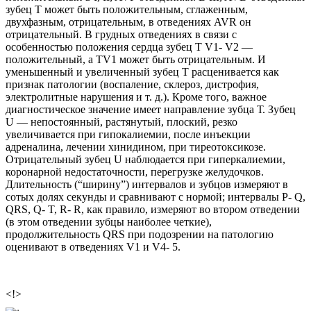
зубец Т может быть положительным, сглаженным,
двухфазным, отрицательным, в отведениях AVR он
отрицательный. В грудных отведениях в связи с
особенностью положения сердца зубец Т V1- V2 —
положительный, а ТV1 может быть отрицательным. И
уменьшенный и увеличенный зубец Т расценивается как
признак патологии (воспаление, склероз, дистрофия,
электролитные нарушения и т. д.). Кроме того, важное
диагностическое значение имеет направление зубца Т. Зубец
U — непостоянный, растянутый, плоский, резко
увеличивается при гипокалиемии, после инъекции
адреналина, лечении хинидином, при тиреотоксикозе.
Отрицательный зубец U наблюдается при гиперкалиемии,
коронарной недостаточности, перегрузке желудочков.
Длительность (“ширину”) интервалов и зубцов измеряют в
сотых долях секунды и сравнивают с нормой; интервалы P- Q,
QRS, Q- T, R- R, как правило, измеряют во втором отведении
(в этом отведении зубцы наиболее четкие),
продолжительность QRS при подозрении на патологию
оценивают в отведениях V1 и V4- 5.
<!>