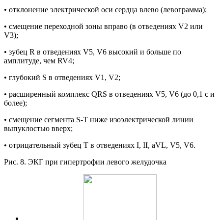
• отклонение электрической оси сердца влево (левограмма);
• смещение переходной зоны вправо (в отведениях V2 или
V3);
• зубец R в отведениях V5, V6 высокий и больше по
амплитуде, чем RV4;
• глубокий S в отведениях V1, V2;
• расширенный комплекс QRS в отведениях V5, V6 (до 0,1 с и
более);
• смещение сегмента S-T ниже изоэлектрической линии
выпуклостью вверх;
• отрицательный зубец Т в отведениях I, II, aVL, V5, V6.
Рис. 8. ЭКГ при гипертрофии левого желудочка