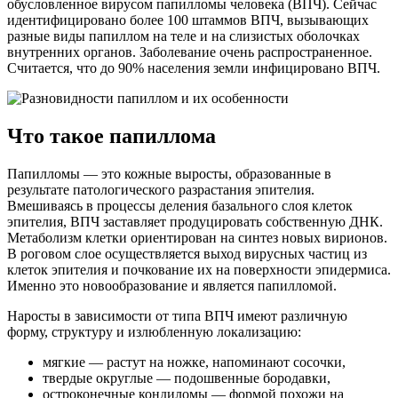
обусловленное вирусом папилломы человека (ВПЧ). Сейчас
идентифицировано более 100 штаммов ВПЧ, вызывающих
разные виды папиллом на теле и на слизистых оболочках
внутренних органов. Заболевание очень распространенное.
Считается, что до 90% населения земли инфицировано ВПЧ.
Что такое папиллома
Папилломы — это кожные выросты, образованные в
результате патологического разрастания эпителия.
Вмешиваясь в процессы деления базального слоя клеток
эпителия, ВПЧ заставляет продуцировать собственную ДНК.
Метаболизм клетки ориентирован на синтез новых вирионов.
В роговом слое осуществляется выход вирусных частиц из
клеток эпителия и почкование их на поверхности эпидермиса.
Именно это новообразование и является папилломой.
Наросты в зависимости от типа ВПЧ имеют различную
форму, структуру и излюбленную локализацию:
мягкие — растут на ножке, напоминают сосочки,
твердые округлые — подошвенные бородавки,
остроконечные кондиломы — формой похожи на