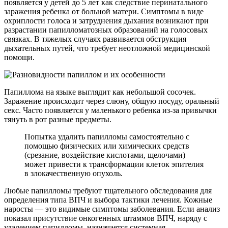
появляется у детей до 5 лет как следствие перинатального
заражения ребенка от больной матери. Симптомы в виде
охриплости голоса и затруднения дыхания возникают при
разрастании папилломатозных образований на голосовых
связках. В тяжелых случаях развивается обструкция
дыхательных путей, что требует неотложной медицинской
помощи.
Папиллома на языке выглядит как небольшой сосочек.
Заражение происходит через слюну, общую посуду, оральный
секс. Часто появляется у маленького ребенка из-за привычки
тянуть в рот разные предметы.
Попытка удалить папилломы самостоятельно с
помощью физических или химических средств
(срезание, воздействие кислотами, щелочами)
может привести к трансформации клеток эпителия
в злокачественную опухоль.
Любые папилломы требуют тщательного обследования для
определения типа ВПЧ и выбора тактики лечения. Кожные
наросты — это видимые симптомы заболевания. Если анализ
показал присутствие онкогенных штаммов ВПЧ, наряду с
удалением папилломы, назначается системная