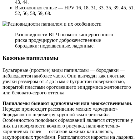
43, 44.
Высокоонкогенные — HPV 16, 18, 31, 33, 35, 39, 45, 51,
52, 56, 58, 59, 68.
Разновидности ВПЧ низкого канцерогенного
риска продуцируют доброкачественные
бородавки: подошвенные, ладонные.
Кожные папилломы
Вульгарные (простые) виды папилломы — бородавки —
наблюдаются наиболее часто. Они выглядят как плотные
узелки размером от 2 до 5 мм с бугристой поверхностью,
покрытой пластами ороговевшего эпидермиса желтоватого
или беловато-серого оттенка.
Папилломы бывают одиночными или множественными
.
Нередко происходит рассеивание мелких «дочерних»
бородавок по периметру крупной «материнской».
Особенностью подобных образований является отсутствие у
них на поверхности кожного рисунка, наличие темно-
коричневых точек — остатков кожных капилляров,
закупоренных тромбами. Располагаются наросты на ладонях,