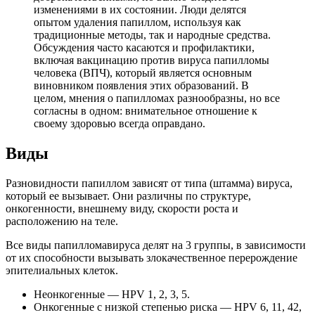
изменениями в их состоянии. Люди делятся
опытом удаления папиллом, используя как
традиционные методы, так и народные средства.
Обсуждения часто касаются и профилактики,
включая вакцинацию против вируса папилломы
человека (ВПЧ), который является основным
виновником появления этих образований. В
целом, мнения о папилломах разнообразны, но все
согласны в одном: внимательное отношение к
своему здоровью всегда оправдано.
Виды
Разновидности папиллом зависят от типа (штамма) вируса,
который ее вызывает. Они различны по структуре,
онкогенности, внешнему виду, скорости роста и
расположению на теле.
Все виды папилломавируса делят на 3 группы, в зависимости
от их способности вызывать злокачественное перерождение
эпителиальных клеток.
Неонкогенные — HPV 1, 2, 3, 5.
Онкогенные с низкой степенью риска — HPV 6, 11, 42,