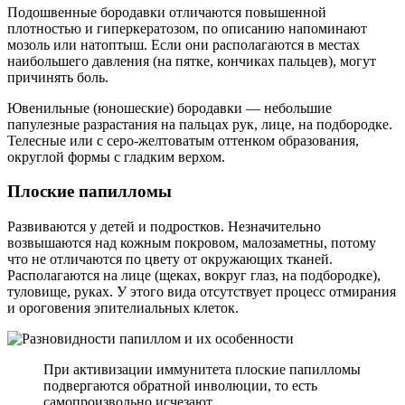
Подошвенные бородавки отличаются повышенной
плотностью и гиперкератозом, по описанию напоминают
мозоль или натоптыш. Если они располагаются в местах
наибольшего давления (на пятке, кончиках пальцев), могут
причинять боль.
Ювенильные (юношеские) бородавки — небольшие
папулезные разрастания на пальцах рук, лице, на подбородке.
Телесные или с серо-желтоватым оттенком образования,
округлой формы с гладким верхом.
Плоские папилломы
Развиваются у детей и подростков. Незначительно
возвышаются над кожным покровом, малозаметны, потому
что не отличаются по цвету от окружающих тканей.
Располагаются на лице (щеках, вокруг глаз, на подбородке),
туловище, руках. У этого вида отсутствует процесс отмирания
и ороговения эпителиальных клеток.
При активизации иммунитета плоские папилломы
подвергаются обратной инволюции, то есть
самопроизвольно исчезают.