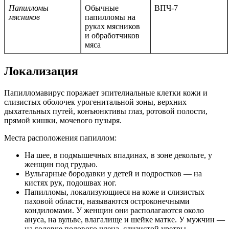
Папилломы
Обычные
ВПЧ-7
мясников
папилломы на
руках мясников
и обработчиков
мяса
Локализация
Папилломавирус поражает эпителиальные клетки кожи и
слизистых оболочек урогенитальной зоны, верхних
дыхательных путей, конъюнктивы глаз, ротовой полости,
прямой кишки, мочевого пузыря.
Места расположения папиллом:
На шее, в подмышечных впадинах, в зоне декольте, у
женщин под грудью.
Вульгарные бородавки у детей и подростков — на
кистях рук, подошвах ног.
Папилломы, локализующиеся на коже и слизистых
паховой области, называются остроконечными
кондиломами. У женщин они располагаются около
ануса, на вульве, влагалище и шейке матке. У мужчин —
на головке полового члена, слизистой уретры,