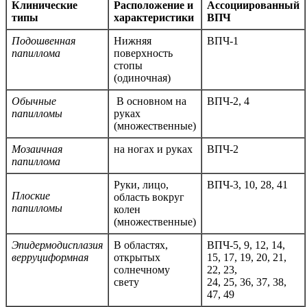
Клинические
Расположение и
Ассоциированный
типы
характеристики
ВПЧ
Подошвенная
Нижняя
ВПЧ-1
папиллома
поверхность
стопы
(одиночная)
Обычные
В основном на
ВПЧ-2, 4
папилломы
руках
(множественные)
Мозаичная
на ногах и руках
ВПЧ-2
папиллома
Руки, лицо,
ВПЧ-3, 10, 28, 41
Плоские
область вокруг
папилломы
колен
(множественные)
Эпидермодисплазия
В областях,
ВПЧ-5, 9, 12, 14,
верруциформная
открытых
15, 17, 19, 20, 21,
солнечному
22, 23,
свету
24, 25, 36, 37, 38,
47, 49